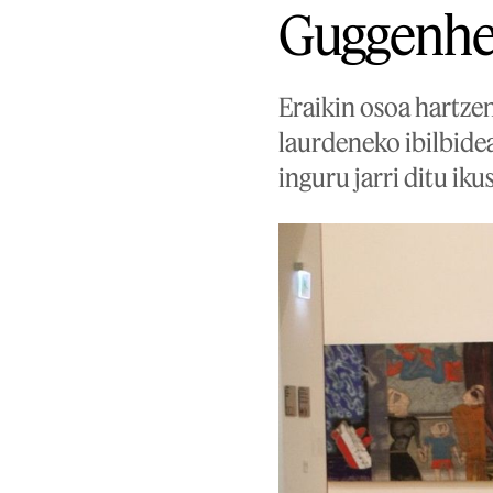
Guggenhei
Eraikin osoa hartze
laurdeneko ibilbide
inguru jarri ditu ik