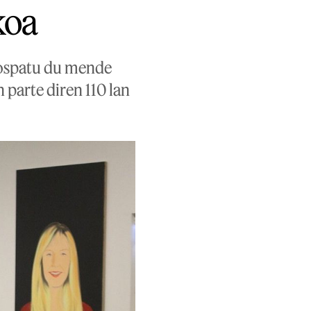
koa
z ospatu du mende
parte diren 110 lan