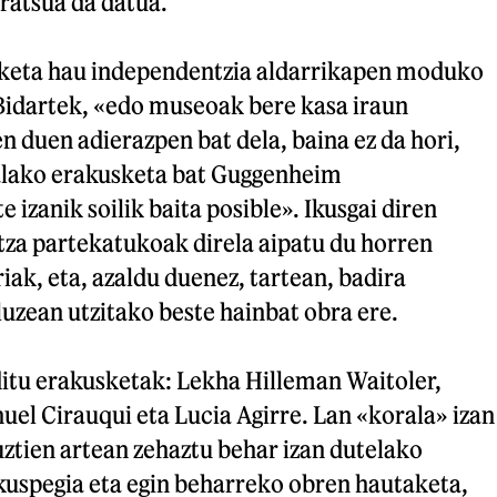
uratsua da datua.
sketa hau independentzia aldarrikapen moduko
 Bidartek, «edo museoak bere kasa iraun
n duen adierazpen bat dela, baina ez da hori,
alako erakusketa bat Guggenheim
 izanik soilik baita posible». Ikusgai diren
tza partekatukoak direla aipatu du horren
iak, eta, azaldu duenez, tartean, badira
uzean utzitako beste hainbat obra ere.
ditu erakusketak: Lekha Hilleman Waitoler,
el Cirauqui eta Lucia Agirre. Lan «korala» izan
uztien artean zehaztu behar izan dutelako
ikuspegia eta egin beharreko obren hautaketa,