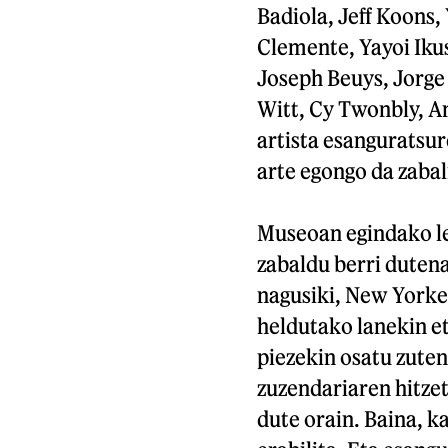
Badiola, Jeff Koons,
Clemente, Yayoi Ikus
Joseph Beuys, Jorge O
Witt, Cy Twonbly, An
artista esanguratsur
arte egongo da zabal
Museoan egindako l
zabaldu berri dutena
nagusiki, New York
heldutako lanekin et
piezekin osatu zuten
zuzendariaren hitzet
dute orain. Baina, 