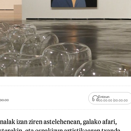
Entzun
00:00
00:00:00
00:00:00
nalak izan ziren astelehenean, galako afari,
besterekin, eta ospakizun artistikoaren txanda