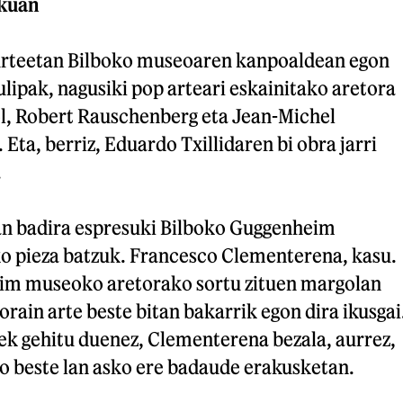
ekuan
urteetan Bilboko museoaren kanpoaldean egon
ulipak, nagusiki pop arteari eskainitako aretora
ol, Robert Rauschenberg eta Jean-Michel
Eta, berriz, Eduardo Txillidaren bi obra jarri
.
an badira espresuki Bilboko Guggenheim
 pieza batzuk. Francesco Clementerena, kasu.
im museoko aretorako sortu zituen margolan
 orain arte beste bitan bakarrik egon dira ikusgai
ek gehitu duenez, Clementerena bezala, aurrez,
ko beste lan asko ere badaude erakusketan.