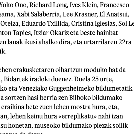
 Yoko Ono, Richard Long, Ives Klein, Francesco
ama, Xabi Salaberria, Lee Krasner, El Anatsui,
teiza, Eduardo Txillida, Cristina Iglesias, Sol L
ton Tapies, Itziar Okariz eta beste hainbat
en lanak ikusi ahalko dira, eta urtarrilaren 22ra
ik.
ehen erakusketaren oihartzun moduko bat da
, Bidartek iradoki duenez. Duela 25 urte,
eko eta Veneziako Guggenheimeko bildumetatik
a sortzen hasi berria zen Bilboko bildumako
 eraikina bete zuen lehen mostra hura, eta,
an, lehen keinu hura «erreplikatu» nahi izan
kasu honetan, museoko bildumako piezak soilik