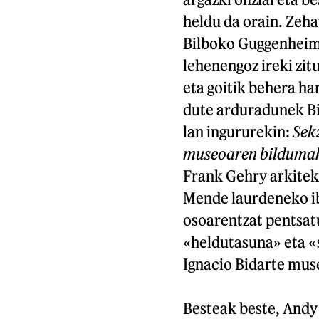
heldu da orain. Zeh
Bilboko Guggenheim
lehenengoz ireki zit
eta goitik behera ha
dute arduradunek Bi
lan ingururekin:
Sek
museoaren bildumak
Frank Gehry arkitek
Mende laurdeneko ibi
osoarentzat pentsat
«heldutasuna» eta «
Ignacio Bidarte mus
Besteak beste, Andy