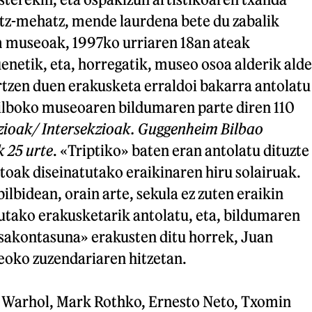
atz-mehatz, mende laurdena bete du zabalik
 museoak, 1997ko urriaren 18an ateak
uenetik, eta, horregatik, museo osoa alderik alde
rtzen duen erakusketa erraldoi bakarra antolatu
lboko museoaren bildumaren parte diren 110
zioak/ Intersekzioak. Guggenheim Bilbao
 25 urte
. «Triptiko» baten eran antolatu dituzte
toak diseinatutako eraikinaren hiru solairuak.
lbidean, orain arte, sekula ez zuten eraikin
utako erakusketarik antolatu, eta, bildumaren
sakontasuna» erakusten ditu horrek, Juan
eoko zuzendariaren hitzetan.
 Warhol, Mark Rothko, Ernesto Neto, Txomin