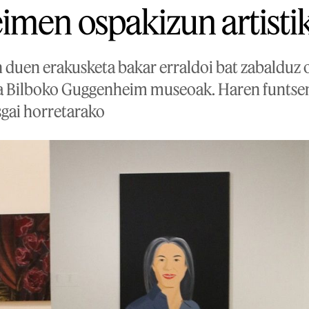
men ospakizun artisti
n duen erakusketa bakar erraldoi bat zabaldu
a Bilboko Guggenheim museoak. Haren funtsen 
usgai horretarako