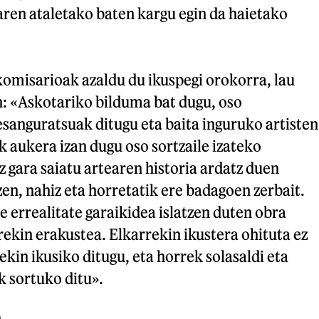
aren ataletako baten kargu egin da haietako
komisarioak azaldu du ikuspegi orokorra, lau
: «Askotariko bilduma bat dugu, oso
esanguratsuak ditugu eta baita inguruko artisten
k aukera izan dugu oso sortzaile izateko
 gara saiatu artearen historia ardatz duen
en, nahiz eta horretatik ere badagoen zerbait.
e errealitate garaikidea islatzen duten obra
rekin erakustea. Elkarrekin ikustera ohituta ez
kin ikusiko ditugu, eta horrek solasaldi eta
k sortuko ditu».