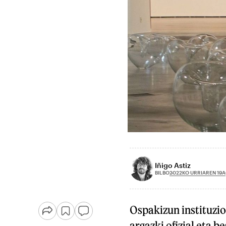
Iñigo Astiz
2022KO URRIAREN 19A
BILBO
Ospakizun instituzio
argazki ofizial eta 