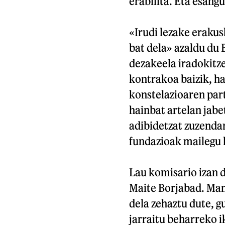
erabilita. Eta esang
«Irudi lezake eraku
bat dela» azaldu du
dezakeela iradokitze
kontrakoa baizik, h
konstelazioaren parte
hainbat artelan jabe
adibidetzat zuzendar
fundazioak mailegu l
Lau komisario izan 
Maite Borjabad. Manu
dela zehaztu dute, g
jarraitu beharreko 