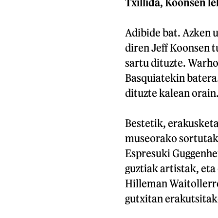
Txillida, Koonsen l
Adibide bat. Azken 
diren Jeff Koonsen t
sartu dituzte. Warh
Basquiatekin batera. 
dituzte kalean orain
Bestetik, erakusket
museorako sortutako
Espresuki Guggenhe
guztiak artistak, eta
Hilleman Waitollerr
gutxitan erakutsita