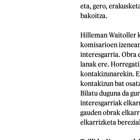
eta, gero, erakusket
bakoitza.
Hilleman Waitoller 
komisarioen izenean
interesgarria. Obra 
lanak ere. Horregati
kontakizunarekin. Ez
kontakizun bat osatz
Bilatu duguna da gur
interesgarriak elkar
gauden obrak elkarre
elkarrizketa berezia