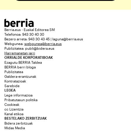
Berria.eus - Euskal Editorea SM
Telefonoa: 943 30 40 30
Bezero arreta: 943 30 43 45 | laguna@berria.eus
Webgunea:
webgunea@berria.eus
Publizitatea:
publi@bidera.eus
Harremanetan jarri
ORRIALDE KORPORATIBOAK
Ezagutu BERRIA Taldea
BERRIA berri bloga
Publizitatea
Galdera-erantzunak
Kontratazioak
Sarebide
LEGEA
Lege informazioa
Pribatutasun politika
Cookieak
cc Lizentzia
Kanal etikoa
BESTELAKO ZERBITZUAK
Bidera zerbitzuak
Midas Media