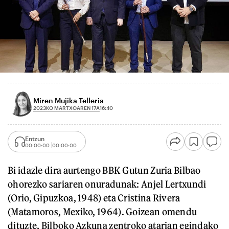
Miren Mujika Telleria
2023KO MARTXOAREN 17A
16:40
Entzun
00:00:00
00:00:00
Bi idazle dira aurtengo BBK Gutun Zuria Bilbao
ohorezko sariaren onuradunak: Anjel Lertxundi
(Orio, Gipuzkoa, 1948) eta Cristina Rivera
(Matamoros, Mexiko, 1964). Goizean omendu
dituzte, Bilboko Azkuna zentroko atarian egindako