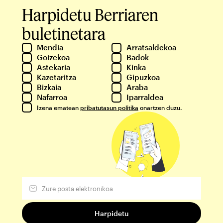
Harpidetu Berriaren
buletinetara
Mendia
Arratsaldekoa
Goizekoa
Badok
Astekaria
Kinka
Kazetaritza
Gipuzkoa
Bizkaia
Araba
Nafarroa
Iparraldea
Izena ematean
pribatutasun politika
onartzen duzu.