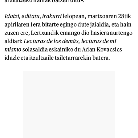
arakatzeko nahiak batzen ditu».
Idatzi, editatu, irakurri
lelopean, martxoaren 28tik
apirilaren 1era bitarte egingo dute jaialdia, eta hain
zuzen ere, Lertxundik emango dio hasiera aurtengo
aldiari:
Lecturas de los demás, lecturas de mí
mismo
solasaldia eskainiko du Adan Kovacsics
idazle eta itzultzaile txiletarrarekin batera.