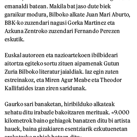
emanaldi batean. Makila bat jaso dute biek
garaikur modura, Bilboko alkate Juan Mari Aburto,
BBK-ko zuzendari nagusi Gorka Martinez eta
Azkuna Zentroko zuzendari Fernando Perezen
eskutik.
Euskal autoreen eta nazioartekoen ibilbideari
aitortza egiteko sortu zituen aipamenak Gutun
Zuria Bilboko literatur jaialdiak. Iaz egin zuten
estreinakoz, eta Miren Agur Meabe eta Theodor
Kallifatides izan ziren saridunak.
Gaurko sari banaketan, hiribilduko alkateak
xehatu ditu irabazle bakoitzaren merituak. «9.000
kilometrok baino gehiagok banatzen ditu bi artista
hauek, baina gizakiaren esentziarik ezkutuenetan