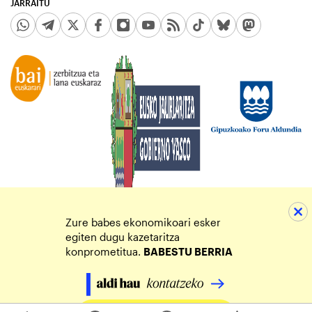
JARRAITU
Zure babes ekonomikoari esker
egiten dugu kazetaritza
konprometitua.
BABESTU BERRIA