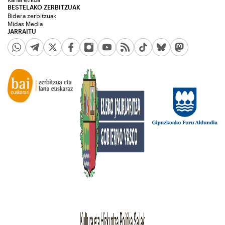
BESTELAKO ZERBITZUAK
Bidera zerbitzuak
Midas Media
JARRAITU