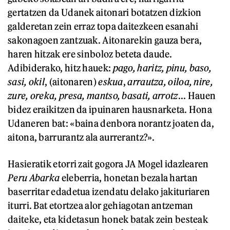
gertatzen da Udanek aitonari botatzen dizkion
galderetan zein erraz topa daitezkeen esanahi
sakonagoen zantzuak. Aitonarekin gauza bera,
haren hitzak ere sinboloz beteta daude.
Adibiderako, hitz hauek:
pago, haritz, pinu, baso,
sasi, okil
, (aitonaren)
eskua
,
arrautza, oiloa, nire,
zure, oreka, presa, mantso, basati, arrotz
... Hauen
bidez eraikitzen da ipuinaren hausnarketa. Hona
Udaneren bat: «baina denbora norantz joaten da,
aitona, barrurantz ala aurrerantz?».
Hasieratik etorri zait gogora JA Mogel idazlearen
Peru Abarka
eleberria, honetan bezala hartan
baserritar edadetua izendatu delako jakituriaren
iturri. Bat etortzea alor gehiagotan antzeman
daiteke, eta kidetasun honek batak zein besteak