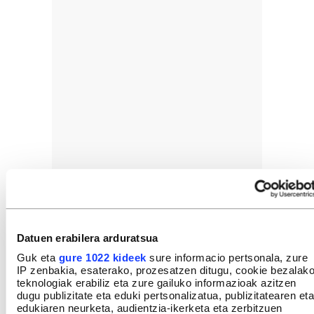
Datuen erabilera arduratsua
Guk eta
gure 1022 kideek
sure informacio pertsonala, zure
IP zenbakia, esaterako, prozesatzen ditugu, cookie bezalak
teknologiak erabiliz eta zure gailuko informazioak azitzen
dugu publizitate eta eduki pertsonalizatua, publizitatearen eta
GEHIEN IRAKURRIAK
edukiaren neurketa, audientzia-ikerketa eta zerbitzuen