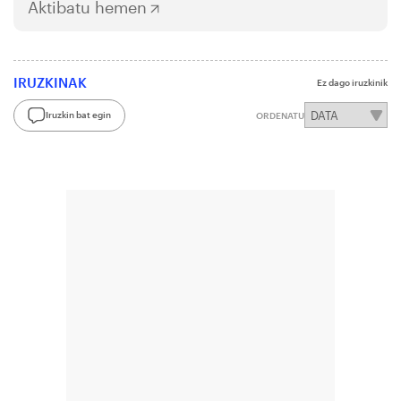
Aktibatu hemen
IRUZKINAK
Ez dago iruzkinik
Iruzkin bat egin
ORDENATU