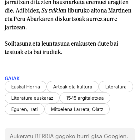
jarraitzen dituzten hausnarketa eremuei eragiten
die. Adibidez,
Su txikia
n liburuko aitona Martinen
eta Peru Abarkaren diskurtsoak aurrez aurre
jartzean.
Soiltasuna eta leuntasuna erakusten dute bai
testuak eta bai irudiek.
GAIAK
Euskal Herria
Arteak eta kultura
Literatura
Literatura euskaraz
1545 argitaletxea
Eguren, Irati
Mitxelena Larreta, Olatz
Aukeratu
BERRIA
gogoko iturri gisa Googlen.