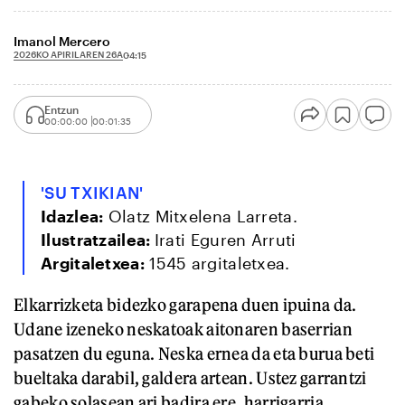
Imanol Mercero
2026KO APIRILAREN 26A
04:15
Entzun
00:00:00
00:01:35
'SU TXIKIAN'
Idazlea:
Olatz Mitxelena Larreta.
Ilustratzailea:
Irati Eguren Arruti
Argitaletxea:
1545 argitaletxea.
Elkarrizketa bidezko garapena duen ipuina da.
Udane izeneko neskatoak aitonaren baserrian
pasatzen du eguna. Neska ernea da eta burua beti
bueltaka darabil, galdera artean. Ustez garrantzi
gabeko solasean ari badira ere, harrigarria