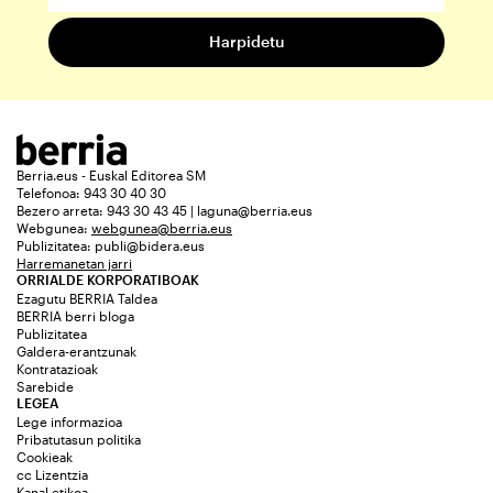
Berria.eus - Euskal Editorea SM
Telefonoa: 943 30 40 30
Bezero arreta: 943 30 43 45 | laguna@berria.eus
Webgunea:
webgunea@berria.eus
Publizitatea:
publi@bidera.eus
Harremanetan jarri
ORRIALDE KORPORATIBOAK
Ezagutu BERRIA Taldea
BERRIA berri bloga
Publizitatea
Galdera-erantzunak
Kontratazioak
Sarebide
LEGEA
Lege informazioa
Pribatutasun politika
Cookieak
cc Lizentzia
Kanal etikoa