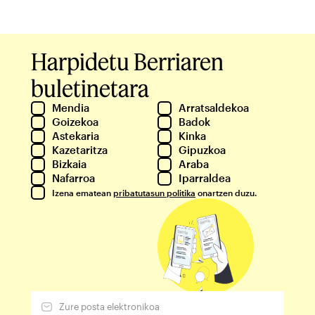
Harpidetu Berriaren
buletinetara
Mendia
Arratsaldekoa
Goizekoa
Badok
Astekaria
Kinka
Kazetaritza
Gipuzkoa
Bizkaia
Araba
Nafarroa
Iparraldea
Izena ematean
pribatutasun politika
onartzen duzu.