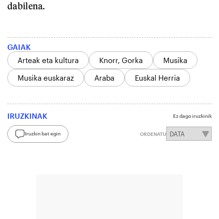
dabilena.
GAIAK
Arteak eta kultura
Knorr, Gorka
Musika
Musika euskaraz
Araba
Euskal Herria
IRUZKINAK
Ez dago iruzkinik
Iruzkin bat egin
ORDENATU