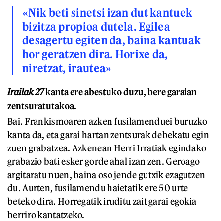
«Nik beti sinetsi izan dut kantuek
bizitza propioa dutela. Egilea
desagertu egiten da, baina kantuak
hor geratzen dira. Horixe da,
niretzat, irautea»
Irailak 27
kanta ere abestuko duzu, bere garaian
zentsuratutakoa.
Bai. Frankismoaren azken fusilamenduei buruzko
kanta da, eta garai hartan zentsurak debekatu egin
zuen grabatzea. Azkenean Herri Irratiak egindako
grabazio bati esker gorde ahal izan zen. Geroago
argitaratu nuen, baina oso jende gutxik ezagutzen
du. Aurten, fusilamendu haietatik ere 50 urte
beteko dira. Horregatik iruditu zait garai egokia
berriro kantatzeko.