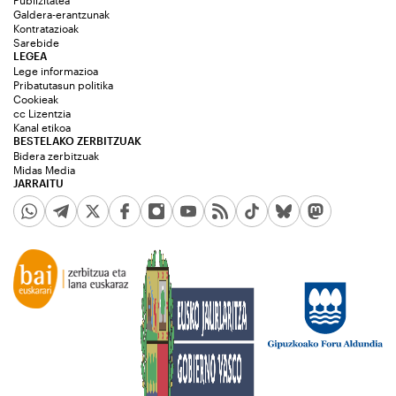
Galdera-erantzunak
Kontratazioak
Sarebide
LEGEA
Lege informazioa
Pribatutasun politika
Cookieak
cc Lizentzia
Kanal etikoa
BESTELAKO ZERBITZUAK
Bidera zerbitzuak
Midas Media
JARRAITU