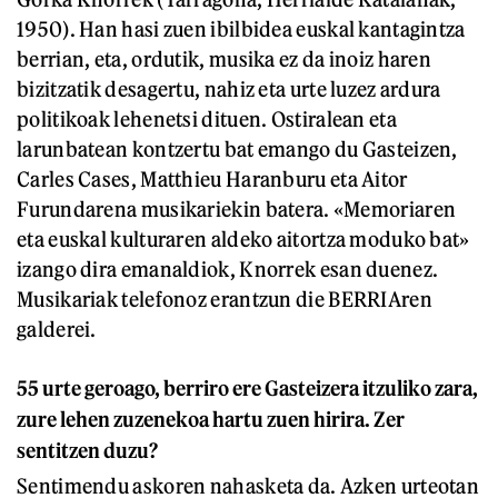
1950). Han hasi zuen ibilbidea euskal kantagintza
berrian, eta, ordutik, musika ez da inoiz haren
bizitzatik desagertu, nahiz eta urte luzez ardura
politikoak lehenetsi dituen. Ostiralean eta
larunbatean kontzertu bat emango du Gasteizen,
Carles Cases, Matthieu Haranburu eta Aitor
Furundarena musikariekin batera. «Memoriaren
eta euskal kulturaren aldeko aitortza moduko bat»
izango dira emanaldiok, Knorrek esan duenez.
Musikariak telefonoz erantzun die BERRIAren
galderei.
55 urte geroago, berriro ere Gasteizera itzuliko zara,
zure lehen zuzenekoa hartu zuen hirira. Zer
sentitzen duzu?
Sentimendu askoren nahasketa da. Azken urteotan