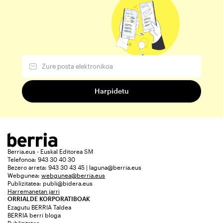
Berria.eus - Euskal Editorea SM
Telefonoa: 943 30 40 30
Bezero arreta: 943 30 43 45 | laguna@berria.eus
Webgunea:
webgunea@berria.eus
Publizitatea:
publi@bidera.eus
Harremanetan jarri
ORRIALDE KORPORATIBOAK
Ezagutu BERRIA Taldea
BERRIA berri bloga
Publizitatea