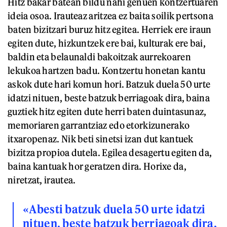
Hitz bakar batean bildu nahi genuen kontzertuaren
ideia osoa. Irauteaz aritzea ez baita soilik pertsona
baten bizitzari buruz hitz egitea. Herriek ere iraun
egiten dute, hizkuntzek ere bai, kulturak ere bai,
baldin eta belaunaldi bakoitzak aurrekoaren
lekukoa hartzen badu. Kontzertu honetan kantu
askok dute hari komun hori. Batzuk duela 50 urte
idatzi nituen, beste batzuk berriagoak dira, baina
guztiek hitz egiten dute herri baten duintasunaz,
memoriaren garrantziaz edo etorkizunerako
itxaropenaz. Nik beti sinetsi izan dut kantuek
bizitza propioa dutela. Egilea desagertu egiten da,
baina kantuak hor geratzen dira. Horixe da,
niretzat, irautea.
«Abesti batzuk duela 50 urte idatzi
nituen, beste batzuk berriagoak dira,