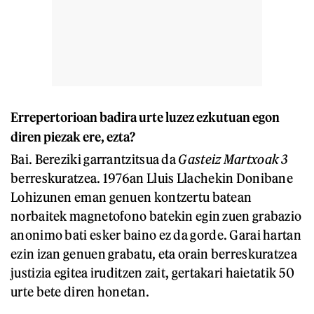
Errepertorioan badira urte luzez ezkutuan egon
diren piezak ere, ezta?
Bai. Bereziki garrantzitsua da
Gasteiz Martxoak 3
berreskuratzea. 1976an Lluis Llachekin Donibane
Lohizunen eman genuen kontzertu batean
norbaitek magnetofono batekin egin zuen grabazio
anonimo bati esker baino ez da gorde. Garai hartan
ezin izan genuen grabatu, eta orain berreskuratzea
justizia egitea iruditzen zait, gertakari haietatik 50
urte bete diren honetan.