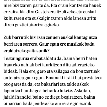
nire bizitzaren parte da. Eta orain kontzertu hauek
ere aitzakia dira Gasteizera itzultzeko eta euskal
kulturaren eta euskalgintzaren alde lanean aritu
diren guztiei aitortza egiteko.
Zuk barrutik bizi izan zenuen euskal kantagintza
berriaren sorrera. Gaur egun ere musikak badu
eraldatzeko gaitasunik?
Testuingurua erabat aldatu da, baina herri baten
irauteko nahiak beti aurkitzen ditu adierazteko
bideak. Hala ere, gero eta zailagoa da kontzertuak
antolatzea gaur egun. Emanaldi txiki bat prestatzea
oso garestia da, eta bakarlari eta talde askok
laguntza handiagoa beharko lukete. Askotan,
jaialdi handiei baino ez diegu begiratzen, baina
oinarrian bada jende asko aurrera egin ezinik