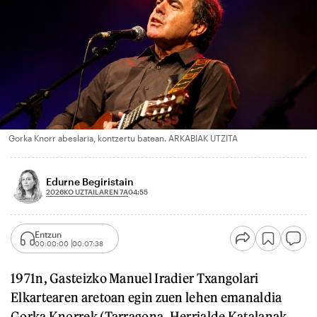
Gorka Knorr abeslaria, kontzertu batean. ARKABIAK UTZITA
Edurne Begiristain
2026KO UZTAILAREN 7A
04:55
Entzun
00:00:00
00:07:38
1971n, Gasteizko Manuel Iradier Txangolari
Elkartearen aretoan egin zuen lehen emanaldia
Gorka Knorrek (Tarragona, Herrialde Katalanak,