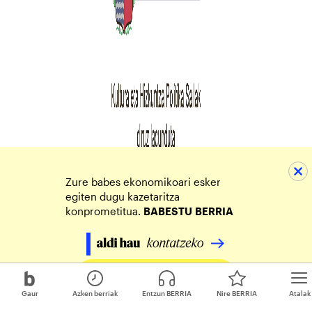
Zure babes ekonomikoari esker
egiten dugu kazetaritza
konprometitua.
BABESTU
BERRIA
Egin zure ekarpena
Gaur
Azken berriak
Entzun BERRIA
Nire BERRIA
Atalak