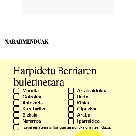
NABARMENDUAK
Harpidetu Berriaren
buletinetara
Mendia
Arratsaldekoa
Goizekoa
Badok
Astekaria
Kinka
Kazetaritza
Gipuzkoa
Bizkaia
Araba
Nafarroa
Iparraldea
Izena ematean
pribatutasun politika
onartzen duzu.