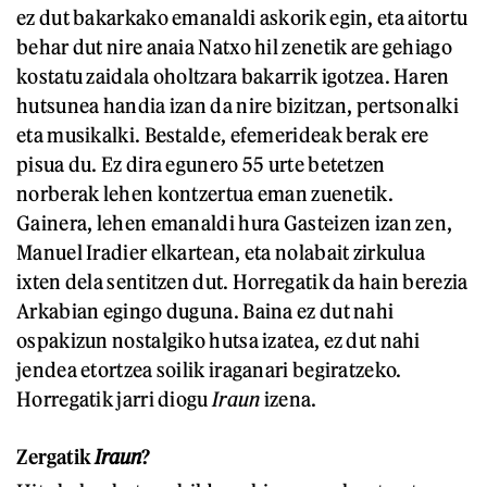
ez dut bakarkako emanaldi askorik egin, eta aitortu
behar dut nire anaia Natxo hil zenetik are gehiago
kostatu zaidala oholtzara bakarrik igotzea. Haren
hutsunea handia izan da nire bizitzan, pertsonalki
eta musikalki. Bestalde, efemerideak berak ere
pisua du. Ez dira egunero 55 urte betetzen
norberak lehen kontzertua eman zuenetik.
Gainera, lehen emanaldi hura Gasteizen izan zen,
Manuel Iradier elkartean, eta nolabait zirkulua
ixten dela sentitzen dut. Horregatik da hain berezia
Arkabian egingo duguna. Baina ez dut nahi
ospakizun nostalgiko hutsa izatea, ez dut nahi
jendea etortzea soilik iraganari begiratzeko.
Horregatik jarri diogu
Iraun
izena.
Zergatik
Iraun
?