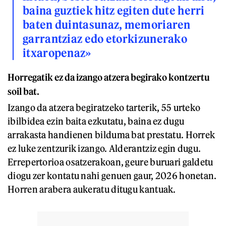
baina guztiek hitz egiten dute herri
baten duintasunaz, memoriaren
garrantziaz edo etorkizunerako
itxaropenaz»
Horregatik ez da izango atzera begirako kontzertu
soil bat.
Izango da atzera begiratzeko tarterik, 55 urteko
ibilbidea ezin baita ezkutatu, baina ez dugu
arrakasta handienen bilduma bat prestatu. Horrek
ez luke zentzurik izango. Alderantziz egin dugu.
Errepertorioa osatzerakoan, geure buruari galdetu
diogu zer kontatu nahi genuen gaur, 2026 honetan.
Horren arabera aukeratu ditugu kantuak.