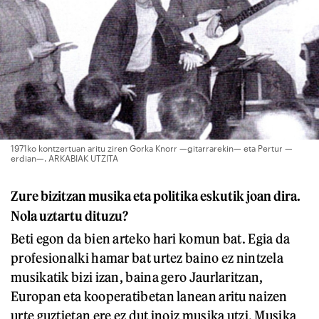
1971ko kontzertuan aritu ziren Gorka Knorr —gitarrarekin— eta Pertur —
erdian—. ARKABIAK UTZITA
Zure bizitzan musika eta politika eskutik joan dira.
Nola uztartu dituzu?
Beti egon da bien arteko hari komun bat. Egia da
profesionalki hamar bat urtez baino ez nintzela
musikatik bizi izan, baina gero Jaurlaritzan,
Europan eta kooperatibetan lanean aritu naizen
urte guztietan ere ez dut inoiz musika utzi. Musika