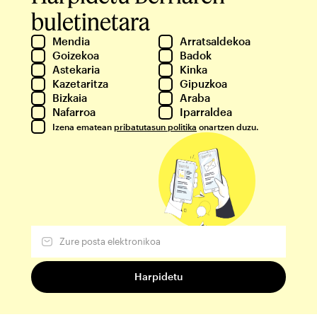
buletinetara
Mendia
Arratsaldekoa
Goizekoa
Badok
Astekaria
Kinka
Kazetaritza
Gipuzkoa
Bizkaia
Araba
Nafarroa
Iparraldea
Izena ematean
pribatutasun politika
onartzen duzu.