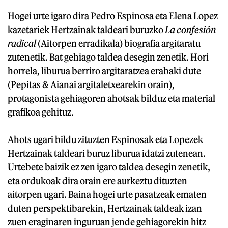
Hogei urte igaro dira Pedro Espinosa eta Elena Lopez
kazetariek Hertzainak taldeari buruzko
La confesión
radical
(Aitorpen erradikala) biografia argitaratu
zutenetik. Bat gehiago taldea desegin zenetik. Hori
horrela, liburua berriro argitaratzea erabaki dute
(Pepitas & Aianai argitaletxearekin orain),
protagonista gehiagoren ahotsak bilduz eta material
grafikoa gehituz.
Ahots ugari bildu zituzten Espinosak eta Lopezek
Hertzainak taldeari buruz liburua idatzi zutenean.
Urtebete baizik ez zen igaro taldea desegin zenetik,
eta ordukoak dira orain ere aurkeztu dituzten
aitorpen ugari. Baina hogei urte pasatzeak ematen
duten perspektibarekin, Hertzainak taldeak izan
zuen eraginaren inguruan jende gehiagorekin hitz