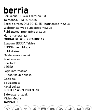
Berria.eus - Euskal Editorea SM
Telefonoa: 943 30 40 30
Bezero arreta: 943 30 43 45 | laguna@berria.eus
Webgunea:
webgunea@berria.eus
Publizitatea:
publi@bidera.eus
Harremanetan jarri
ORRIALDE KORPORATIBOAK
Ezagutu BERRIA Taldea
BERRIA berri bloga
Publizitatea
Galdera-erantzunak
Kontratazioak
Sarebide
LEGEA
Lege informazioa
Pribatutasun politika
Cookieak
cc Lizentzia
Kanal etikoa
BESTELAKO ZERBITZUAK
Bidera zerbitzuak
Midas Media
JARRAITU