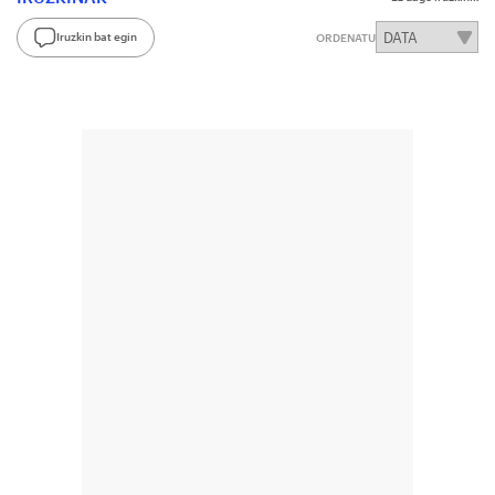
Iruzkin bat egin
ORDENATU