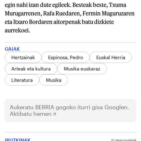
egin nahi izan dute egileek. Besteak beste, Txuma
Murugarrenen, Rafa Ruedaren, Fermin Muguruzaren
eta Itxaro Bordaren aitorpenak batu dizkiete
aurrekoei.
GAIAK
Hertzainak
Espinosa, Pedro
Euskal Herria
Arteak eta kultura
Musika euskaraz
Literatura
Musika
Aukeratu
BERRIA
gogoko iturri gisa Googlen.
Aktibatu hemen
IRUZKINAK
Ez dago iruzkinik