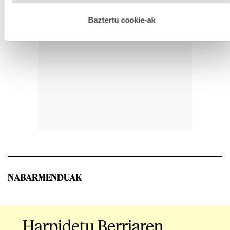
hobetzeko asmoz, cookie teknologiaz baliatzen gara. Ohar
hau onartuz gero, teknologia hori erabiltzeko baimen
esplizitua ematen diguzu.
Gehiago irakurri
Baztertu cookie-ak
NABARMENDUAK
Harpidetu Berriaren