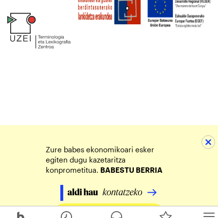
Zure babes ekonomikoari esker
egiten dugu kazetaritza
konprometitua.
BABESTU BERRIA
Egin zure ekarpena