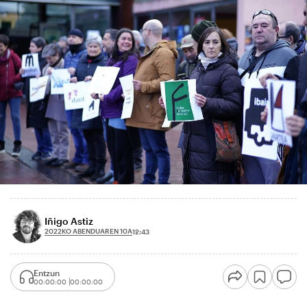
Iñigo Astiz
2022KO ABENDUAREN 10A
12:43
Entzun
00:00:00
00:00:00