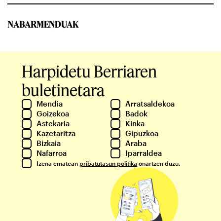
NABARMENDUAK
Harpidetu Berriaren
buletinetara
Mendia
Arratsaldekoa
Goizekoa
Badok
Astekaria
Kinka
Kazetaritza
Gipuzkoa
Bizkaia
Araba
Nafarroa
Iparraldea
Izena ematean
pribatutasun politika
onartzen duzu.