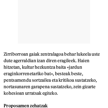
Zirriborroan gaiak zentralagoa behar lukeela uste
dute agerraldian izan diren eragileek. Haien
hitzetan, kultur hezkuntza baita «jardun
eraginkorrenetariko bat», besteak beste,
pentsamendu sortzailea eta kritikoa sustatzeko,
nortasunaren garapena sustatzeko, zein gizarte
kohesioan urratsak egiteko.
Proposamen zehatzak