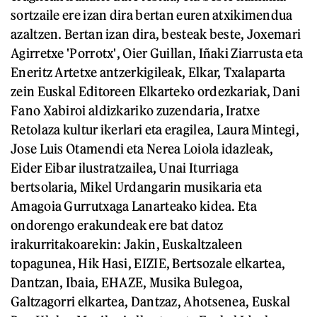
sortzaile ere izan dira bertan euren atxikimendua
azaltzen. Bertan izan dira, besteak beste, Joxemari
Agirretxe 'Porrotx', Oier Guillan, Iñaki Ziarrusta eta
Eneritz Artetxe antzerkigileak, Elkar, Txalaparta
zein Euskal Editoreen Elkarteko ordezkariak, Dani
Fano Xabiroi aldizkariko zuzendaria, Iratxe
Retolaza kultur ikerlari eta eragilea, Laura Mintegi,
Jose Luis Otamendi eta Nerea Loiola idazleak,
Eider Eibar ilustratzailea, Unai Iturriaga
bertsolaria, Mikel Urdangarin musikaria eta
Amagoia Gurrutxaga Lanarteako kidea. Eta
ondorengo erakundeak ere bat datoz
irakurritakoarekin: Jakin, Euskaltzaleen
topagunea, Hik Hasi, EIZIE, Bertsozale elkartea,
Dantzan, Ibaia, EHAZE, Musika Bulegoa,
Galtzagorri elkartea, Dantzaz, Ahotsenea, Euskal