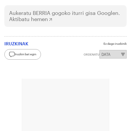
Aukeratu
BERRIA
gogoko iturri gisa Googlen.
Aktibatu hemen
IRUZKINAK
Ez dago iruzkinik
Iruzkin bat egin
ORDENATU