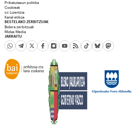
Pribatutasun politika
Cookieak
cc Lizentzia
Kanal etikoa
BESTELAKO ZERBITZUAK
Bidera zerbitzuak
Midas Media
JARRAITU