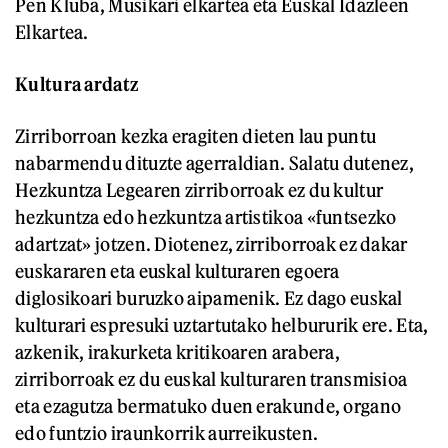
Pen Kluba, Musikari elkartea eta Euskal Idazleen
Elkartea.
Kultura ardatz
Zirriborroan kezka eragiten dieten lau puntu
nabarmendu dituzte agerraldian. Salatu dutenez,
Hezkuntza Legearen zirriborroak ez du kultur
hezkuntza edo hezkuntza artistikoa «funtsezko
adartzat» jotzen. Diotenez, zirriborroak ez dakar
euskararen eta euskal kulturaren egoera
diglosikoari buruzko aipamenik. Ez dago euskal
kulturari espresuki uztartutako helbururik ere. Eta,
azkenik, irakurketa kritikoaren arabera,
zirriborroak ez du euskal kulturaren transmisioa
eta ezagutza bermatuko duen erakunde, organo
edo funtzio iraunkorrik aurreikusten.