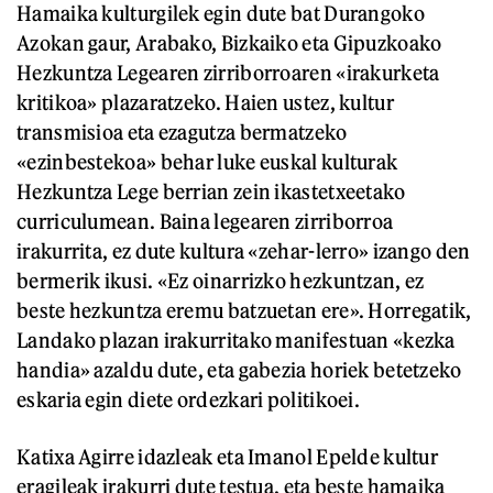
Hamaika kulturgilek egin dute bat Durangoko
Azokan gaur, Arabako, Bizkaiko eta Gipuzkoako
Hezkuntza Legearen zirriborroaren «irakurketa
kritikoa» plazaratzeko. Haien ustez, kultur
transmisioa eta ezagutza bermatzeko
«ezinbestekoa» behar luke euskal kulturak
Hezkuntza Lege berrian zein ikastetxeetako
curriculumean. Baina legearen zirriborroa
irakurrita, ez dute kultura «zehar-lerro» izango den
bermerik ikusi. «Ez oinarrizko hezkuntzan, ez
beste hezkuntza eremu batzuetan ere». Horregatik,
Landako plazan irakurritako manifestuan «kezka
handia» azaldu dute, eta gabezia horiek betetzeko
eskaria egin diete ordezkari politikoei.
Katixa Agirre idazleak eta Imanol Epelde kultur
eragileak irakurri dute testua, eta beste hamaika