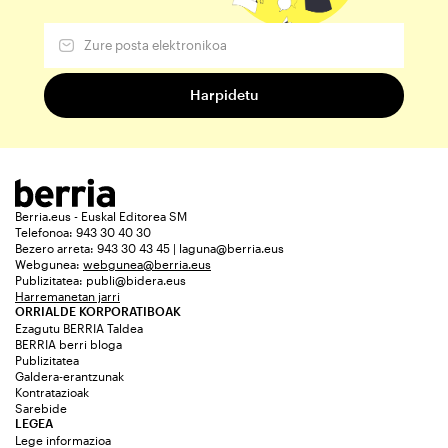
Berria.eus - Euskal Editorea SM
Telefonoa: 943 30 40 30
Bezero arreta: 943 30 43 45 | laguna@berria.eus
Webgunea:
webgunea@berria.eus
Publizitatea:
publi@bidera.eus
Harremanetan jarri
ORRIALDE KORPORATIBOAK
Ezagutu BERRIA Taldea
BERRIA berri bloga
Publizitatea
Galdera-erantzunak
Kontratazioak
Sarebide
LEGEA
Lege informazioa