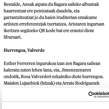
Bestalde, Ansak aipatu du Bagara saileko albumak
haurrentzat ere pentsatuak daudela, eta
garrantzitsutzat jo du haien iruditerian emakume
artisten erreferentziak txertatzea. Aristaren inguruan
ikertzen segitzeko QR kode bat ere erantsi diote
liburuari.
Hurrengoa, Valverde
Esther Ferrerren ingurukoa izan zen Bagara sailean
kaleratu zuten lehen lana, eta, Jimenezenaren
ondotik, Rosa Valverderi eskainiko diote hurrengoa.
Maialen Lujanbiok (hitzak) eta Arrate Rodriguezek
(irudiak) onduko dute, eta Valverdek landu zituen
ehunka kaxa izango dituzte oinarrian.