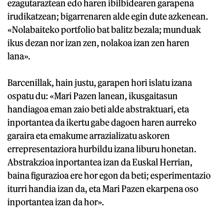
ezagutaraztean edo haren ibilbidearen garapena
irudikatzean; bigarrenaren alde egin dute azkenean.
«Nolabaiteko portfolio bat balitz bezala; munduak
ikus dezan nor izan zen, nolakoa izan zen haren
lana».
Barcenillak, hain justu, garapen hori islatu izana
ospatu du: «Mari Pazen lanean, ikusgaitasun
handiagoa eman zaio beti alde abstraktuari, eta
inportantea da ikertu gabe dagoen haren aurreko
garaira eta emakume arrazializatu askoren
errepresentaziora hurbildu izana liburu honetan.
Abstrakzioa inportantea izan da Euskal Herrian,
baina figurazioa ere hor egon da beti; esperimentazio
iturri handia izan da, eta Mari Pazen ekarpena oso
inportantea izan da hor».