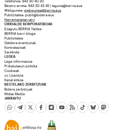
Telefonoa: 943 30 40 30
Bezero arreta: 943 30 43 45 | laguna@berria.eus
Webgunea:
webgunea@berria.eus
Publizitatea:
publi@bidera.eus
Harremanetan jarri
ORRIALDE KORPORATIBOAK
Ezagutu BERRIA Taldea
BERRIA berri bloga
Publizitatea
Galdera-erantzunak
Kontratazioak
Sarebide
LEGEA
Lege informazioa
Pribatutasun politika
Cookieak
cc Lizentzia
Kanal etikoa
BESTELAKO ZERBITZUAK
Bidera zerbitzuak
Midas Media
JARRAITU