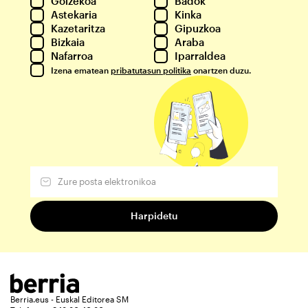
Goizekoa
Badok
Astekaria
Kinka
Kazetaritza
Gipuzkoa
Bizkaia
Araba
Nafarroa
Iparraldea
Izena ematean
pribatutasun politika
onartzen duzu.
Berria.eus - Euskal Editorea SM