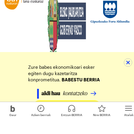
Zure babes ekonomikoari esker
egiten dugu kazetaritza
konprometitua.
BABESTU BERRIA
Egin zure ekarpena
Gaur
Azken berriak
Entzun BERRIA
Nire BERRIA
Atalak