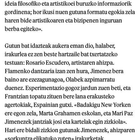
ideia filosofiko eta artistikoei buruzko informaziorik
gordinena; hor ikusi nuen gutuna formatu egokia zela
haren bide artistikoaren eta bizipenen inguruan
berba egiteko».
Gutun bat idazteak aukera eman dio, halaber,
irakurlea ez zen beste hartzaile bat txertatzeko
testuan: Rosario Escudero, artistaren ahizpa.
Flamenko dantzaria izan zen hura, Jimenez bera
baino are ezezagunagoa, Olabek azpimarratu
duenez. Esperimentazio gogoz jardun zuen beti, eta
Frantzian topatu zituen bere lana erakusteko
agertokiak, Espainian gutxi. «Badakigu New Yorken
ere egon zela, Marta Grahamen eskolan, eta Mari Paz
Jimenezek jantziak josi eta kartelak egin zizkiola».
Hari ere bidali zizkion gutunak Jimenezek, ahizparen
«sorkuntza elikatuko zuten» irakurketak