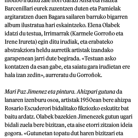
Barcenillari eurek zuzentzen duten eta Pamielak
argitaratzen duen Bagara sailaren barruko bigarren
album ilustratua hari eskaintzeko. Elena Olabek
idatzi du testua, Irrimarrak (Karmele Gorroño eta
Irene Irureta) egin ditu irudiak, eta erabateko
abstrakziora heldu aurretik artistak izandako
garapenean jarri dute begirada. «Testuan asko
kontatzen da esan gabe, eta saiatu gara irudietan ere
hala izan zedin», aurreratu du Gorroñok.
Mari Paz Jimenez eta pintura. Ahizpari gutuna
da
lanaren izenburu osoa, artistak 1950ean bere ahizpa
Rosario Escuderori bidalitako fikziozko eskutitz bat
baitu ardatz. Olabek bazekien Jimenezek gutun ugari
bidali zuela bere bizitzan, eta aise etorri zitzaion ideia
gogora. «Gutunetan topatu dut haren bizitzari eta