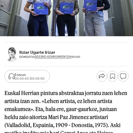
Itziar Ugarte Irizar
2022KO AZAROAREN 12A
DONOSTIA
00:00
Entzun
00:00:00
00:00:00
Euskal Herrian pintura abstraktua jorratu zuen lehen
artista izan zen. «Lehen artista, ez lehen artista
emakumea». Eta, hala ere, gaur-gaurkoz, justuan
heldu zaio aitortza Mari Paz Jimenez artistari
(Valladolid, Espainia, 1909 - Donostia, 1975). Aski
motibo iruditu zaie hori Garazi Ansa eta Haizea