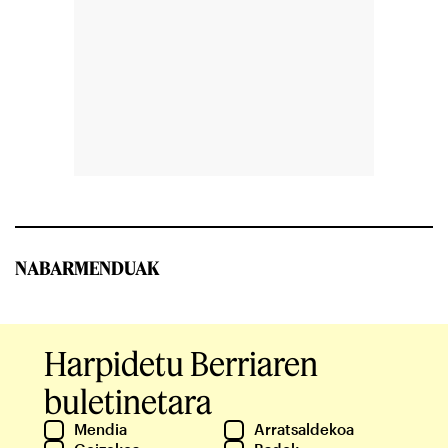
NABARMENDUAK
Harpidetu Berriaren
buletinetara
Mendia
Arratsaldekoa