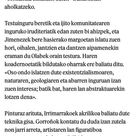
aholkatzeko.
Testuinguru beretik eta ijito komunitatearen
inguruko iruditeriatik edan zuten bi ahizpek, eta
Jimenezek bere hasierako margoetan islatu zuen
hori, oihalen, jantzien eta dantzen aipamenekin
eraman du Olabek orain testura. Haren
koadernoetatik bildutako oharrak ere baliatu ditu.
«Oso ondo islatzen dute existentzialismoaren,
naturaren, geologiaren eta abarren inguruan izan
zuen interesa; batik bat, haren lan abstraktuarekin
lotzen dena».
Pinturaz arituta, Irrimarrakoek akrilikoa baliatu dute
teknika gisa. Gorroñok kontatu du duda izan zutela
non jarri arreta, artistaren lan figuratiboa