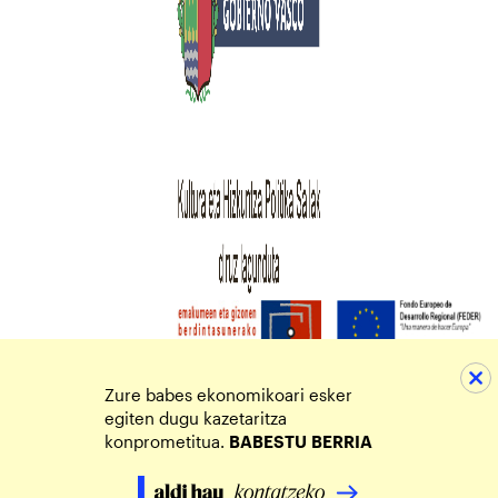
Zure babes ekonomikoari esker
egiten dugu kazetaritza
konprometitua.
BABESTU
BERRIA