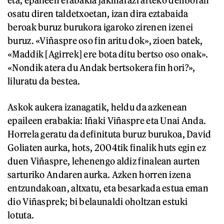
eta, epaileen erabakia jakinarazi arteko denboran
osatu diren taldetxoetan, izan dira eztabaida
beroak buruz burukora igaroko zirenen izenei
buruz. «Viñaspre oso fin aritu dok», zioen batek,
«Maddik [Agirrek] ere bota ditu bertso oso onak».
«Nondik atera du Andak bertsokera fin hori?»,
liluratu da bestea.
Askok aukera izanagatik, heldu da azkenean
epaileen erabakia: Iñaki Viñaspre eta Unai Anda.
Horrela geratu da definituta buruz burukoa, David
Goliaten aurka, hots, 2004tik finalik huts egin ez
duen Viñaspre, lehenengo aldiz finalean aurten
sarturiko Andaren aurka. Azken horren izena
entzundakoan, altxatu, eta besarkada estua eman
dio Viñasprek; bi belaunaldi oholtzan estuki
lotuta.