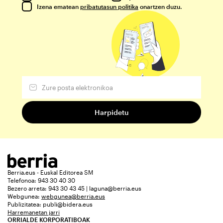
Izena ematean
pribatutasun politika
onartzen duzu.
Berria.eus - Euskal Editorea SM
Telefonoa: 943 30 40 30
Bezero arreta: 943 30 43 45 | laguna@berria.eus
Webgunea:
webgunea@berria.eus
Publizitatea:
publi@bidera.eus
Harremanetan jarri
ORRIALDE KORPORATIBOAK