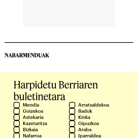
NABARMENDUAK
Harpidetu Berriaren
buletinetara
Mendia
Arratsaldekoa
Goizekoa
Badok
Astekaria
Kinka
Kazetaritza
Gipuzkoa
Bizkaia
Araba
Nafarroa
Iparraldea