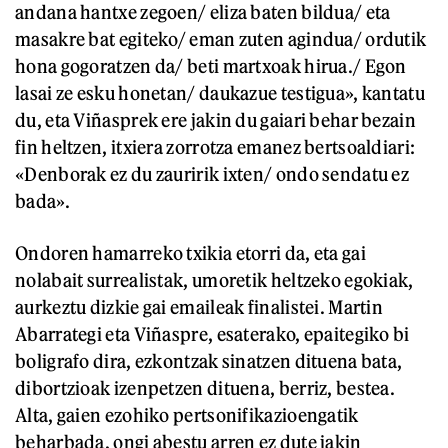
andana hantxe zegoen/ eliza baten bildua/ eta
masakre bat egiteko/ eman zuten agindua/ ordutik
hona gogoratzen da/ beti martxoak hirua./ Egon
lasai ze esku honetan/ daukazue testigua», kantatu
du, eta Viñasprek ere jakin du gaiari behar bezain
fin heltzen, itxiera zorrotza emanez bertsoaldiari:
«Denborak ez du zauririk ixten/ ondo sendatu ez
bada».
Ondoren hamarreko txikia etorri da, eta gai
nolabait surrealistak, umoretik heltzeko egokiak,
aurkeztu dizkie gai emaileak finalistei. Martin
Abarrategi eta Viñaspre, esaterako, epaitegiko bi
boligrafo dira, ezkontzak sinatzen dituena bata,
dibortzioak izenpetzen dituena, berriz, bestea.
Alta, gaien ezohiko pertsonifikazioengatik
beharbada, ongi abestu arren ez dute jakin