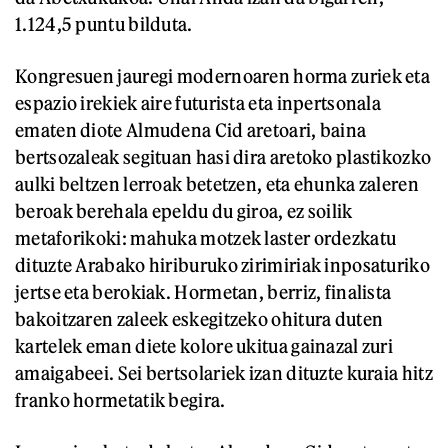
1.124,5 puntu bilduta.
Kongresuen jauregi modernoaren horma zuriek eta
espazio irekiek aire futurista eta inpertsonala
ematen diote Almudena Cid aretoari, baina
bertsozaleak segituan hasi dira aretoko plastikozko
aulki beltzen lerroak betetzen, eta ehunka zaleren
beroak berehala epeldu du giroa, ez soilik
metaforikoki: mahuka motzek laster ordezkatu
dituzte Arabako hiriburuko zirimiriak inposaturiko
jertse eta berokiak. Hormetan, berriz, finalista
bakoitzaren zaleek eskegitzeko ohitura duten
kartelek eman diete kolore ukitua gainazal zuri
amaigabeei. Sei bertsolariek izan dituzte kuraia hitz
franko hormetatik begira.