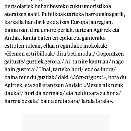
bertsolariek behar besteko zuku umoristikoa
ateratzen gaiei. Publikoak tarteka barre eginagatik,
karkaila handirik ez da izan Europa jauregian,
baina izan dira umore perlak, tartean Agirrek eta
Andak, kanta baten errepika eta gainerako
estrofen rolean, elkarri egindako mokokak:
«Hemen estribilloak/ dira beti moda./ Gogoratzen
gaituzte/ guztiek gerora./ Ai, ta nire kantuan/ nago
hain gustora!/ Unai, tarteko hori/ ez doa inora/
baina mundu guztiak/ daki
Aldapan gora
!», bota du
Agirrek, eta zoli erantzun Andak: «Mezua nik neuk
daukat/ hori da normala/ eta heldu zara zu hona/
harroa bezala/ baina erdia zara/ larala larala».