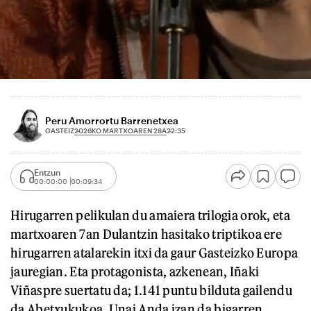
Peru Amorrortu Barrenetxea
2026KO MARTXOAREN 28A
GASTEIZ
22:35
Entzun
00:00:00
00:09:34
Hirugarren pelikulan du amaiera trilogia orok, eta
martxoaren 7an Dulantzin hasitako triptikoa ere
hirugarren atalarekin itxi da gaur Gasteizko Europa
jauregian. Eta protagonista, azkenean, Iñaki
Viñaspre suertatu da; 1.141 puntu bilduta gailendu
da Abetxukukoa. Unai Anda izan da bigarren,