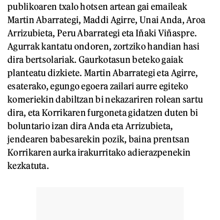
publikoaren txalo hotsen artean gai emaileak
Martin Abarrategi, Maddi Agirre, Unai Anda, Aroa
Arrizubieta, Peru Abarrategi eta Iñaki Viñaspre.
Agurrak kantatu ondoren, zortziko handian hasi
dira bertsolariak. Gaurkotasun beteko gaiak
planteatu dizkiete. Martin Abarrategi eta Agirre,
esaterako, egungo egoera zailari aurre egiteko
komeriekin dabiltzan bi nekazariren rolean sartu
dira, eta Korrikaren furgoneta gidatzen duten bi
boluntario izan dira Anda eta Arrizubieta,
jendearen babesarekin pozik, baina prentsan
Korrikaren aurka irakurritako adierazpenekin
kezkatuta.