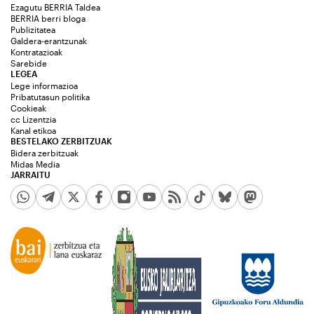
Ezagutu BERRIA Taldea
BERRIA berri bloga
Publizitatea
Galdera-erantzunak
Kontratazioak
Sarebide
LEGEA
Lege informazioa
Pribatutasun politika
Cookieak
cc Lizentzia
Kanal etikoa
BESTELAKO ZERBITZUAK
Bidera zerbitzuak
Midas Media
JARRAITU