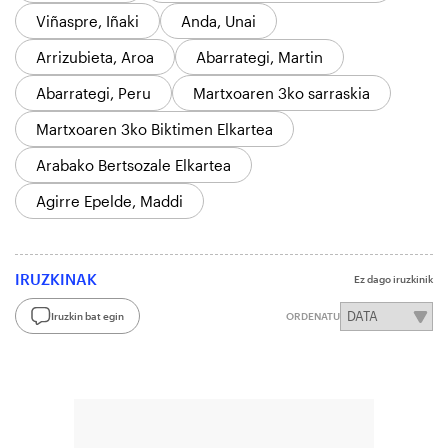
Viñaspre, Iñaki
Anda, Unai
Arrizubieta, Aroa
Abarrategi, Martin
Abarrategi, Peru
Martxoaren 3ko sarraskia
Martxoaren 3ko Biktimen Elkartea
Arabako Bertsozale Elkartea
Agirre Epelde, Maddi
IRUZKINAK
Ez dago iruzkinik
Iruzkin bat egin
ORDENATU