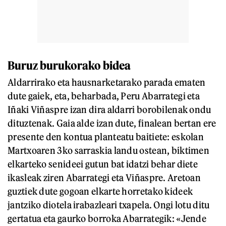
Buruz burukorako bidea
Aldarrirako eta hausnarketarako parada ematen
dute gaiek, eta, beharbada, Peru Abarrategi eta
Iñaki Viñaspre izan dira aldarri borobilenak ondu
dituztenak. Gaia alde izan dute, finalean bertan ere
presente den kontua planteatu baitiete: eskolan
Martxoaren 3ko sarraskia landu ostean, biktimen
elkarteko senideei gutun bat idatzi behar diete
ikasleak ziren Abarrategi eta Viñaspre. Aretoan
guztiek dute gogoan elkarte horretako kideek
jantziko diotela irabazleari txapela. Ongi lotu ditu
gertatua eta gaurko borroka Abarrategik: «Jende