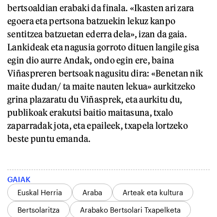
bertsoaldian erabaki da finala. «Ikasten ari zara
egoera eta pertsona batzuekin lekuz kanpo
sentitzea batzuetan ederra dela», izan da gaia.
Lankideak eta nagusia gorroto dituen langile gisa
egin dio aurre Andak, ondo egin ere, baina
Viñaspreren bertsoak nagusitu dira: «Benetan nik
maite dudan/ ta maite nauten lekua» aurkitzeko
grina plazaratu du Viñasprek, eta aurkitu du,
publikoak erakutsi baitio maitasuna, txalo
zaparradak jota, eta epaileek, txapela lortzeko
beste puntu emanda.
GAIAK
Euskal Herria
Araba
Arteak eta kultura
Bertsolaritza
Arabako Bertsolari Txapelketa