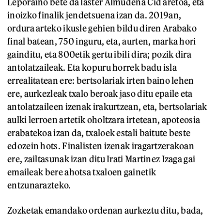
Leporaino bete da laster Almudena Cid aretoa, eta
inoizko finalik jendetsuena izan da. 2019an,
ordura arteko ikusle gehien bildu diren Arabako
final batean, 750 inguru, eta, aurten, marka hori
gainditu, eta 800etik gertu ibili dira; pozik dira
antolatzaileak. Eta kopuru horrek badu isla
errealitatean ere: bertsolariak irten baino lehen
ere, aurkezleak txalo beroak jaso ditu epaile eta
antolatzaileen izenak irakurtzean, eta, bertsolariak
aulki lerroen artetik oholtzara irtetean, apoteosia
erabatekoa izan da, txaloek estali baitute beste
edozein hots. Finalisten izenak iragartzerakoan
ere, zailtasunak izan ditu Irati Martinez Izaga gai
emaileak bere ahotsa txaloen gainetik
entzunarazteko.
Zozketak emandako ordenan aurkeztu ditu, bada,