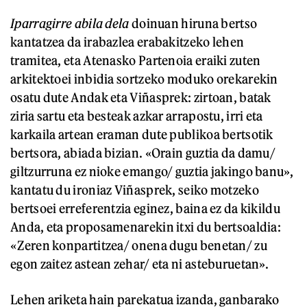
Iparragirre abila dela
doinuan hiruna bertso
kantatzea da irabazlea erabakitzeko lehen
tramitea, eta Atenasko Partenoia eraiki zuten
arkitektoei inbidia sortzeko moduko orekarekin
osatu dute Andak eta Viñasprek: zirtoan, batak
ziria sartu eta besteak azkar arrapostu, irri eta
karkaila artean eraman dute publikoa bertsotik
bertsora, abiada bizian. «Orain guztia da damu/
giltzurruna ez nioke emango/ guztia jakingo banu»,
kantatu du ironiaz Viñasprek, seiko motzeko
bertsoei erreferentzia eginez, baina ez da kikildu
Anda, eta proposamenarekin itxi du bertsoaldia:
«Zeren konpartitzea/ onena dugu benetan/ zu
egon zaitez astean zehar/ eta ni asteburuetan».
Lehen ariketa hain parekatua izanda, ganbarako