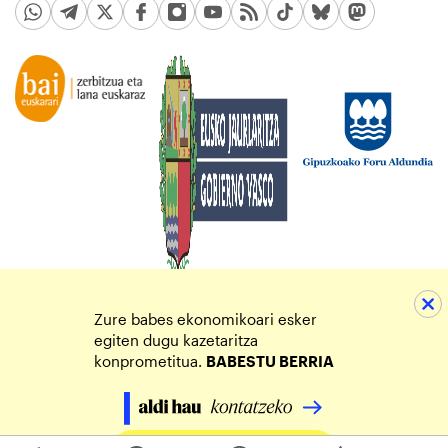
Zure babes ekonomikoari esker
egiten dugu kazetaritza
konprometitua.
BABESTU BERRIA