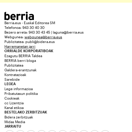
Berria.eus - Euskal Editorea SM
Telefonoa: 943 30 40 30
Bezero arreta: 943 30 43 45 | laguna@berria.eus
Webgunea:
webgunea@berria.eus
Publizitatea:
publi@bidera.eus
Harremanetan jarri
ORRIALDE KORPORATIBOAK
Ezagutu BERRIA Taldea
BERRIA berri bloga
Publizitatea
Galdera-erantzunak
Kontratazioak
Sarebide
LEGEA
Lege informazioa
Pribatutasun politika
Cookieak
cc Lizentzia
Kanal etikoa
BESTELAKO ZERBITZUAK
Bidera zerbitzuak
Midas Media
JARRAITU