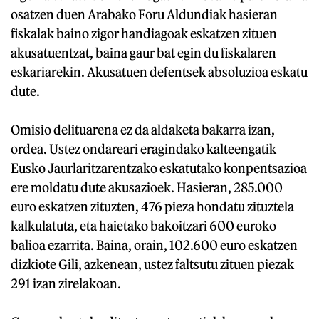
osatzen duen Arabako Foru Aldundiak hasieran
fiskalak baino zigor handiagoak eskatzen zituen
akusatuentzat, baina gaur bat egin du fiskalaren
eskariarekin. Akusatuen defentsek absoluzioa eskatu
dute.
Omisio delituarena ez da aldaketa bakarra izan,
ordea. Ustez ondareari eragindako kalteengatik
Eusko Jaurlaritzarentzako eskatutako konpentsazioa
ere moldatu dute akusazioek. Hasieran, 285.000
euro eskatzen zituzten, 476 pieza hondatu zituztela
kalkulatuta, eta haietako bakoitzari 600 euroko
balioa ezarrita. Baina, orain, 102.600 euro eskatzen
dizkiote Gili, azkenean, ustez faltsutu zituen piezak
291 izan zirelakoan.