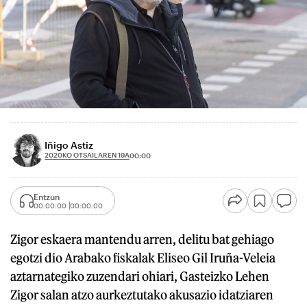
Iñigo Astiz
2020KO OTSAILAREN 19A
00:00
Entzun
00:00:00
00:00:00
Zigor eskaera mantendu arren, delitu bat gehiago
egotzi dio Arabako fiskalak Eliseo Gil Iruña-Veleia
aztarnategiko zuzendari ohiari, Gasteizko Lehen
Zigor salan atzo aurkeztutako akusazio idatziaren