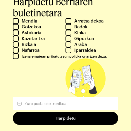
Harpidetu Berriaren
buletinetara
Mendia
Arratsaldekoa
Goizekoa
Badok
Astekaria
Kinka
Kazetaritza
Gipuzkoa
Bizkaia
Araba
Nafarroa
Iparraldea
Izena ematean
pribatutasun politika
onartzen duzu.