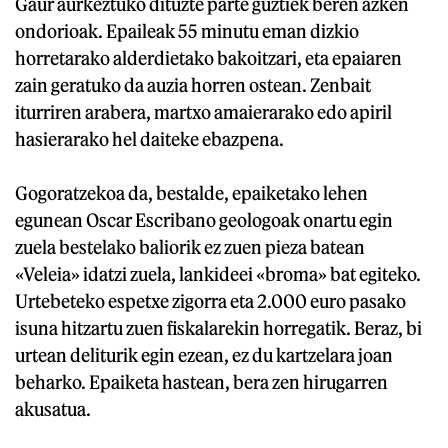
Gaur aurkeztuko dituzte parte guztiek beren azken
ondorioak. Epaileak 55 minutu eman dizkio
horretarako alderdietako bakoitzari, eta epaiaren
zain geratuko da auzia horren ostean. Zenbait
iturriren arabera, martxo amaierarako edo apiril
hasierarako hel daiteke ebazpena.
Gogoratzekoa da, bestalde, epaiketako lehen
egunean Oscar Escribano geologoak onartu egin
zuela bestelako baliorik ez zuen pieza batean
«Veleia» idatzi zuela, lankideei «broma» bat egiteko.
Urtebeteko espetxe zigorra eta 2.000 euro pasako
isuna hitzartu zuen fiskalarekin horregatik. Beraz, bi
urtean deliturik egin ezean, ez du kartzelara joan
beharko. Epaiketa hastean, bera zen hirugarren
akusatua.