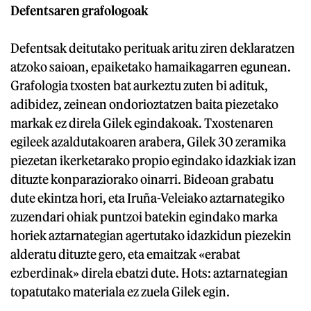
Defentsaren grafologoak
Defentsak deitutako perituak aritu ziren deklaratzen
atzoko saioan, epaiketako hamaikagarren egunean.
Grafologia txosten bat aurkeztu zuten bi adituk,
adibidez, zeinean ondorioztatzen baita piezetako
markak ez direla Gilek egindakoak. Txostenaren
egileek azaldutakoaren arabera, Gilek 30 zeramika
piezetan ikerketarako propio egindako idazkiak izan
dituzte konparaziorako oinarri. Bideoan grabatu
dute ekintza hori, eta Iruña-Veleiako aztarnategiko
zuzendari ohiak puntzoi batekin egindako marka
horiek aztarnategian agertutako idazkidun piezekin
alderatu dituzte gero, eta emaitzak «erabat
ezberdinak» direla ebatzi dute. Hots: aztarnategian
topatutako materiala ez zuela Gilek egin.