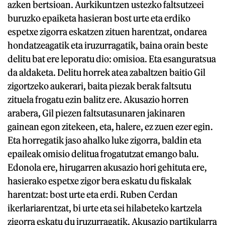
azken bertsioan. Aurkikuntzen ustezko faltsutzeei
buruzko epaiketa hasieran bost urte eta erdiko
espetxe zigorra eskatzen zituen harentzat, ondarea
hondatzeagatik eta iruzurragatik, baina orain beste
delitu bat ere leporatu dio: omisioa. Eta esanguratsua
da aldaketa. Delitu horrek atea zabaltzen baitio Gil
zigortzeko aukerari, baita piezak berak faltsutu
zituela frogatu ezin balitz ere. Akusazio horren
arabera, Gil piezen faltsutasunaren jakinaren
gainean egon zitekeen, eta, halere, ez zuen ezer egin.
Eta horregatik jaso ahalko luke zigorra, baldin eta
epaileak omisio delitua frogatutzat emango balu.
Edonola ere, hirugarren akusazio hori gehituta ere,
hasierako espetxe zigor bera eskatu du fiskalak
harentzat: bost urte eta erdi. Ruben Cerdan
ikerlariarentzat, bi urte eta sei hilabeteko kartzela
zigorra eskatu du iruzurragatik. Akusazio partikularra