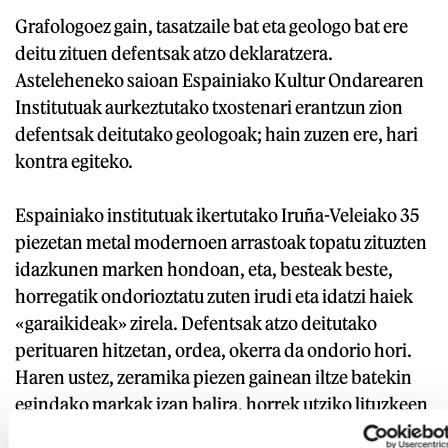
Grafologoez gain, tasatzaile bat eta geologo bat ere
deitu zituen defentsak atzo deklaratzera.
Asteleheneko saioan Espainiako Kultur Ondarearen
Institutuak aurkeztutako txostenari erantzun zion
defentsak deitutako geologoak; hain zuzen ere, hari
kontra egiteko.
Espainiako institutuak ikertutako Iruña-Veleiako 35
piezetan metal modernoen arrastoak topatu zituzten
idazkunen marken hondoan, eta, besteak beste,
horregatik ondorioztatu zuten irudi eta idatzi haiek
«garaikideak» zirela. Defentsak atzo deitutako
perituaren hitzetan, ordea, okerra da ondorio hori.
Haren ustez, zeramika piezen gainean iltze batekin
egindako markak izan balira, horrek utziko lituzkeen
partikulak 50 mikra baino handiagoak izango