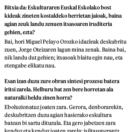
Bitxia da: Eskulturaren Euskal Eskolako bost
kideak zineten kostaldeko herrietan jaioak, baina
agian zeuk landu zenuen itsasoaren iruditeria
gehien, ezta?
Bai, hori Miguel Pelayo Orozko idazleak deskubritu
zuen, Jorge Oteizaren lagun mina zenak. Baina bai,
nik landu dut gehien; itsasoak blaitu egin nau, eta
etengabe elikatu nau.
Esan izan duzu zure obran sintesi prozesu batera
iritsi zarela. Helburu bat zen bere horretan ala
naturalki heldu zinen horra?
Eboluzionatuz joaten zara. Gerora, denborarekin,
deskubritzen duzu agian hasierako eskultura
batean bi sartu dituzula. Eta gero jabetzen zara
kenduz eta kenduz joaten zarela: isiltasunerantz