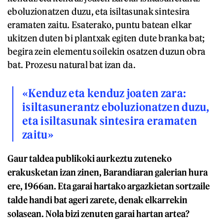
eboluzionatzen duzu, eta isiltasunak sintesira
eramaten zaitu. Esaterako, puntu batean elkar
ukitzen duten bi plantxak egiten dute branka bat;
begira zein elementu soilekin osatzen duzun obra
bat. Prozesu natural bat izan da.
«Kenduz eta kenduz joaten zara:
isiltasunerantz eboluzionatzen duzu,
eta isiltasunak sintesira eramaten
zaitu»
Gaur taldea publikoki aurkeztu zuteneko
erakusketan izan zinen, Barandiaran galerian hura
ere, 1966an. Eta garai hartako argazkietan sortzaile
talde handi bat ageri zarete, denak elkarrekin
solasean. Nola bizi zenuten garai hartan artea?