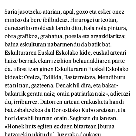
Saria jasotzeko atarian, apal, goxo eta esker onez
mintzo da bere ibilbideaz. Hirurogei urteotan,
denetariko moldeak landu ditu, hala nola pintura,
obra grafikoa, grabatua, poesia eta argazkilaritza;
baina eskulturan nabarmendu da batik bat.
Eskulturaren Euskal Eskolako kide, euskal arteari
haize berriak ekarri zizkion belaunaldiaren parte
da. «Bost izan ginen Eskulturaren Euskal Eskolako
kideak: Oteiza, Txillida, Basterretxea, Mendiburu
eta ni nau, gazteena. Denak hil dira, eta bakar-
bakarrik geratu naiz; orain patriarka naiz», adierazi
du, irribarrez. Datorren urtean erakusketa handi
bat zabaltzekoa da Donostiako Kubo aretoan, eta
hori darabil buruan orain. Segitzen du lanean.
«Honek huts egiten ez duen bitartean [burua
hatzarekin ukitu du], luzerako daukagu