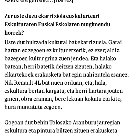
Askoz ere geroago... [barrez]
Zer uste duzu ekarri ziola euskal arteari
Eskulturaren Euskal Eskolaren mugimendu
horrek?
Uste dut bultzada kultural bat ekarri zuela. Garai
hartan ez zegoen ez kultur etxerik, ez ezer; aldiz,
bazegoen kultur grina zuen jendea. Eta halako
batean, herri batetik deitzen zizuten, halako
elkartekoek erakusketa bat egin nahi zutela esanez.
Nik Renault 4L bat nuen orduan, eta, hala,
eskultura bertan kargatu, eta herri hartara joaten
ginen, obra eraman, bere lekuan kokatu eta kito,
hura muntatuta zegoen.
Gogoan dut behin Tolosako Aranburu jauregian
eskultura eta pintura biltzen zituen erakusketa