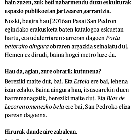
hain zuzen, zuk beti nabarmendu duzu eskulturak
espazio publikoetan jartzearen garrantzia.
Noski, begira hau [2016an Pasai San Pedron
egindako erakusketa baten katalogoa eskuetan
hartu, eta udalerriaren sarreran dagoen
Portu
baterako aingura
obraren argazkia seinalatu du].
Hemen ez dirudi, baina hogei metro luze da.
Hau da, agian, zure obrarik kutunena?
Bereziki maite dut, bai. Eta
Estela
ere bai, lehena
izan zelako. Baina aingura hau, itsasoarekin duen
harremanagatik, bereziki maite dut. Eta
Blas de
Lezoren
omenezko bela
ere bai, San Pedroko eliza
parean dagoena.
Hirurak daude aire zabalean.