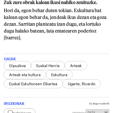
Zuk zure obrak kalean ikusi nahiko zenituzke.
Hori da, egon behar duten tokian. Eskultura bat
kalean egon behar da, jendeak ikus dezan eta goza
dezan. Sarritan planteatu izan dugu, eta lortuko
dugu halako batean, lata ematearen poderioz
[barrez].
GAIAK
Gipuzkoa
Euskal Herria
Arteak
Arteak eta kultura
Eskultura
Euskal Eskultoreen Elkartea
Ugarte, Ricardo
IRUZKINAK
Ez dago iruzkinik
Iruzkin bat egin
ORDENATU