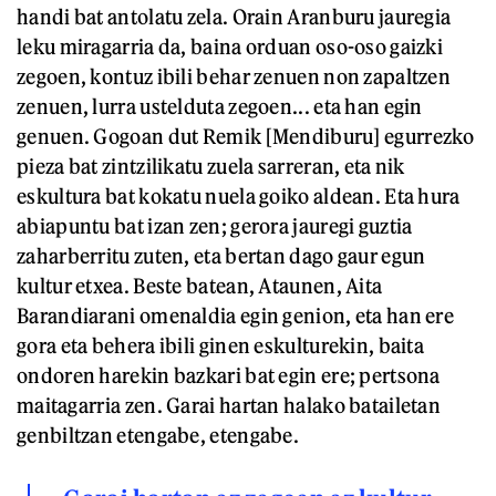
handi bat antolatu zela. Orain Aranburu jauregia
leku miragarria da, baina orduan oso-oso gaizki
zegoen, kontuz ibili behar zenuen non zapaltzen
zenuen, lurra ustelduta zegoen... eta han egin
genuen. Gogoan dut Remik [Mendiburu] egurrezko
pieza bat zintzilikatu zuela sarreran, eta nik
eskultura bat kokatu nuela goiko aldean. Eta hura
abiapuntu bat izan zen; gerora jauregi guztia
zaharberritu zuten, eta bertan dago gaur egun
kultur etxea. Beste batean, Ataunen, Aita
Barandiarani omenaldia egin genion, eta han ere
gora eta behera ibili ginen eskulturekin, baita
ondoren harekin bazkari bat egin ere; pertsona
maitagarria zen. Garai hartan halako batailetan
genbiltzan etengabe, etengabe.