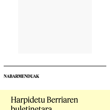
NABARMENDUAK
Harpidetu Berriaren
buletinetara