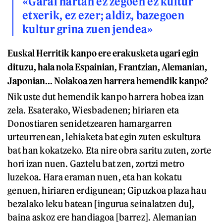
«Garai hartan ez zegoen ez kultur
etxerik, ez ezer; aldiz, bazegoen
kultur grina zuen jendea»
Euskal Herritik kanpo ere erakusketa ugari egin
dituzu, hala nola Espainian, Frantzian, Alemanian,
Japonian... Nolakoa zen harrera hemendik kanpo?
Nik uste dut hemendik kanpo harrera hobea izan
zela. Esaterako, Wiesbadenen; hiriaren eta
Donostiaren senidetzearen hamargarren
urteurrenean, lehiaketa bat egin zuten eskultura
bat han kokatzeko. Eta nire obra saritu zuten, zorte
hori izan nuen. Gaztelu bat zen, zortzi metro
luzekoa. Hara eraman nuen, eta han kokatu
genuen, hiriaren erdigunean; Gipuzkoa plaza hau
bezalako leku batean [ingurua seinalatzen du],
baina askoz ere handiagoa [barrez]. Alemanian