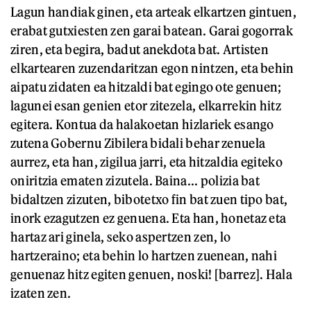
Lagun handiak ginen, eta arteak elkartzen gintuen,
erabat gutxiesten zen garai batean. Garai gogorrak
ziren, eta begira, badut anekdota bat. Artisten
elkartearen zuzendaritzan egon nintzen, eta behin
aipatu zidaten ea hitzaldi bat egingo ote genuen;
lagunei esan genien etor zitezela, elkarrekin hitz
egitera. Kontua da halakoetan hizlariek esango
zutena Gobernu Zibilera bidali behar zenuela
aurrez, eta han, zigilua jarri, eta hitzaldia egiteko
oniritzia ematen zizutela. Baina... polizia bat
bidaltzen zizuten, bibotetxo fin bat zuen tipo bat,
inork ezagutzen ez genuena. Eta han, honetaz eta
hartaz ari ginela, seko aspertzen zen, lo
hartzeraino; eta behin lo hartzen zuenean, nahi
genuenaz hitz egiten genuen, noski! [barrez]. Hala
izaten zen.