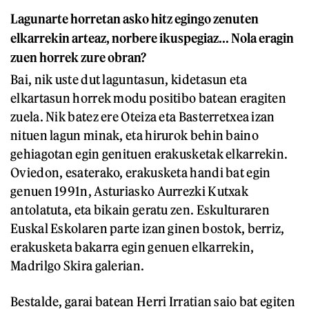
Lagunarte horretan asko hitz egingo zenuten
elkarrekin arteaz, norbere ikuspegiaz... Nola eragin
zuen horrek zure obran?
Bai, nik uste dut laguntasun, kidetasun eta
elkartasun horrek modu positibo batean eragiten
zuela. Nik batez ere Oteiza eta Basterretxea izan
nituen lagun minak, eta hirurok behin baino
gehiagotan egin genituen erakusketak elkarrekin.
Oviedon, esaterako, erakusketa handi bat egin
genuen 1991n, Asturiasko Aurrezki Kutxak
antolatuta, eta bikain geratu zen. Eskulturaren
Euskal Eskolaren parte izan ginen bostok, berriz,
erakusketa bakarra egin genuen elkarrekin,
Madrilgo Skira galerian.
Bestalde, garai batean Herri Irratian saio bat egiten