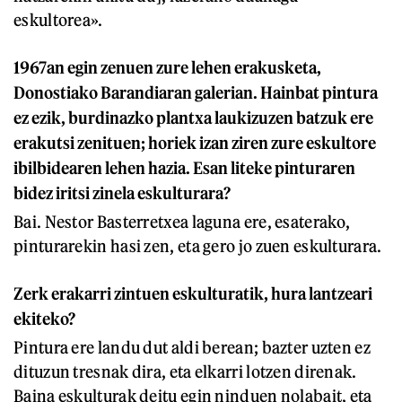
eskultorea».
1967an egin zenuen zure lehen erakusketa,
Donostiako Barandiaran galerian. Hainbat pintura
ez ezik, burdinazko plantxa laukizuzen batzuk ere
erakutsi zenituen; horiek izan ziren zure eskultore
ibilbidearen lehen hazia. Esan liteke pinturaren
bidez iritsi zinela eskulturara?
Bai. Nestor Basterretxea laguna ere, esaterako,
pinturarekin hasi zen, eta gero jo zuen eskulturara.
Zerk erakarri zintuen eskulturatik, hura lantzeari
ekiteko?
Pintura ere landu dut aldi berean; bazter uzten ez
dituzun tresnak dira, eta elkarri lotzen direnak.
Baina eskulturak deitu egin ninduen nolabait, eta