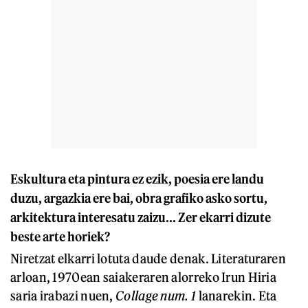
Eskultura eta pintura ez ezik, poesia ere landu
duzu, argazkia ere bai, obra grafiko asko sortu,
arkitektura interesatu zaizu... Zer ekarri dizute
beste arte horiek?
Niretzat elkarri lotuta daude denak. Literaturaren
arloan, 1970ean saiakeraren alorreko Irun Hiria
saria irabazi nuen,
Collage num. 1
lanarekin. Eta