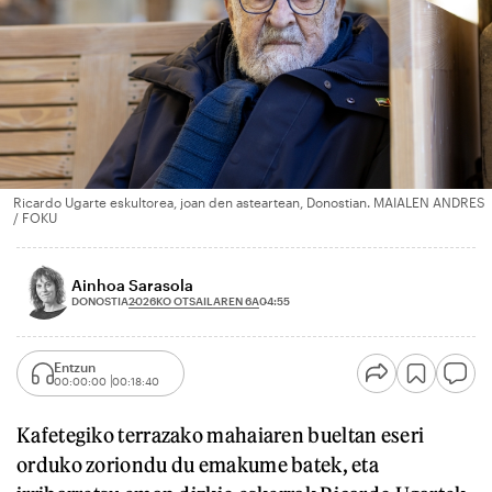
Ricardo Ugarte eskultorea, joan den asteartean, Donostian. MAIALEN ANDRES
/ FOKU
Ainhoa Sarasola
2026KO OTSAILAREN 6A
DONOSTIA
04:55
Entzun
00:00:00
00:18:40
Kafetegiko terrazako mahaiaren bueltan eseri
orduko zoriondu du emakume batek, eta