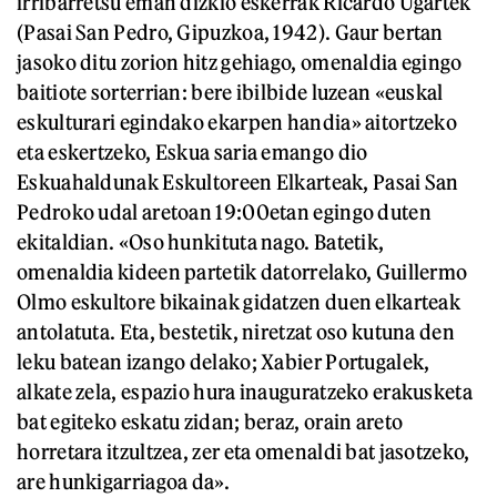
irribarretsu eman dizkio eskerrak Ricardo Ugartek
(Pasai San Pedro, Gipuzkoa, 1942). Gaur bertan
jasoko ditu zorion hitz gehiago, omenaldia egingo
baitiote sorterrian: bere ibilbide luzean «euskal
eskulturari egindako ekarpen handia» aitortzeko
eta eskertzeko, Eskua saria emango dio
Eskuahaldunak Eskultoreen Elkarteak, Pasai San
Pedroko udal aretoan 19:00etan egingo duten
ekitaldian. «Oso hunkituta nago. Batetik,
omenaldia kideen partetik datorrelako, Guillermo
Olmo eskultore bikainak gidatzen duen elkarteak
antolatuta. Eta, bestetik, niretzat oso kutuna den
leku batean izango delako; Xabier Portugalek,
alkate zela, espazio hura inauguratzeko erakusketa
bat egiteko eskatu zidan; beraz, orain areto
horretara itzultzea, zer eta omenaldi bat jasotzeko,
are hunkigarriagoa da».