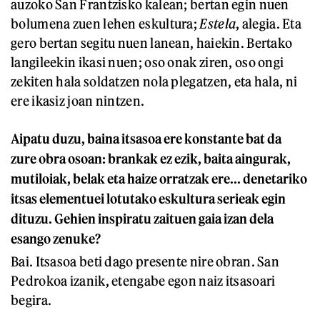
auzoko San Frantzisko kalean; bertan egin nuen
bolumena zuen lehen eskultura;
E
stela
, alegia. Eta
gero bertan segitu nuen lanean, haiekin. Bertako
langileekin ikasi nuen; oso onak ziren, oso ongi
zekiten hala soldatzen nola plegatzen, eta hala, ni
ere ikasiz joan nintzen.
Aipatu duzu, baina itsasoa ere konstante bat da
zure obra osoan: brankak ez ezik, baita aingurak,
mutiloiak, belak eta haize orratzak ere... denetariko
itsas elementuei lotutako eskultura serieak egin
dituzu. Gehien inspiratu zaituen gaia izan dela
esango zenuke?
Bai. Itsasoa beti dago presente nire obran. San
Pedrokoa izanik, etengabe egon naiz itsasoari
begira.