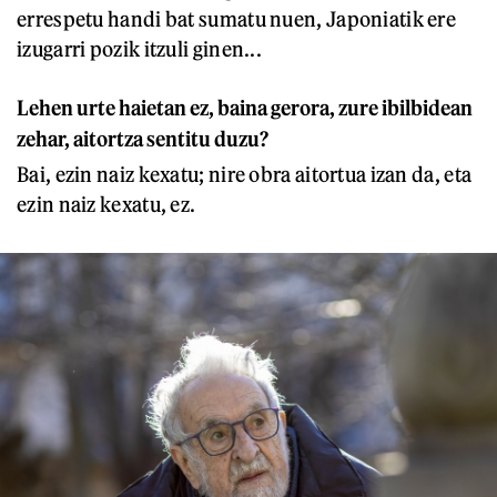
errespetu handi bat sumatu nuen, Japoniatik ere
izugarri pozik itzuli ginen...
Lehen urte haietan ez, baina gerora, zure ibilbidean
zehar, aitortza sentitu duzu?
Bai, ezin naiz kexatu; nire obra aitortua izan da, eta
ezin naiz kexatu, ez.