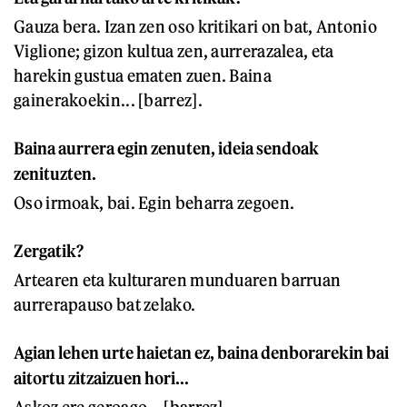
Gauza bera. Izan zen oso kritikari on bat, Antonio
Viglione; gizon kultua zen, aurrerazalea, eta
harekin gustua ematen zuen. Baina
gainerakoekin... [barrez].
Baina aurrera egin zenuten, ideia sendoak
zenituzten.
Oso irmoak, bai. Egin beharra zegoen.
Zergatik?
Artearen eta kulturaren munduaren barruan
aurrerapauso bat zelako.
Agian lehen urte haietan ez, baina denborarekin bai
aitortu zitzaizuen hori...