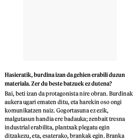
Hasieratik, burdina izan da gehien erabili duzun
materiala. Zer du beste batzuek ez dutena?
Bai, beti izan da protagonista nire obran. Burdinak
aukera ugari ematen ditu, eta harekin oso ongi
komunikatzen naiz. Gogortasuna ez ezik,
malgutasun handia ere badauka
;
zenbait tresna
industrial erabilita, plantxak plegatu egin
ditzakezu, eta, esaterako, brankak egin. Branka