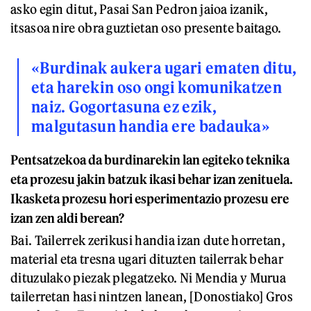
asko egin ditut, Pasai San Pedron jaioa izanik,
itsasoa nire obra guztietan oso presente baitago.
«Burdinak aukera ugari ematen ditu,
eta harekin oso ongi komunikatzen
naiz. Gogortasuna ez ezik,
malgutasun handia ere badauka»
Pentsatzekoa da burdinarekin lan egiteko teknika
eta prozesu jakin batzuk ikasi behar izan zenituela.
Ikasketa prozesu hori esperimentazio prozesu ere
izan zen aldi berean?
Bai. Tailerrek zerikusi handia izan dute horretan,
material eta tresna ugari dituzten tailerrak behar
dituzulako piezak plegatzeko. Ni Mendia y Murua
tailerretan hasi nintzen lanean, [Donostiako] Gros