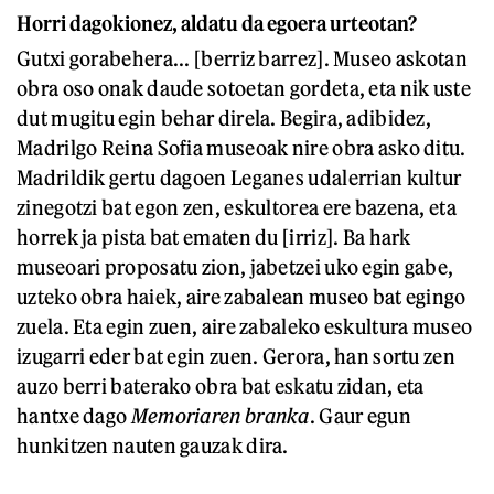
Horri dagokionez, aldatu da egoera urteotan?
Gutxi gorabehera... [berriz barrez]. Museo askotan
obra oso onak daude sotoetan gordeta, eta nik uste
dut mugitu egin behar direla. Begira, adibidez,
Madrilgo Reina Sofia museoak nire obra asko ditu.
Madrildik gertu dagoen Leganes udalerrian kultur
zinegotzi bat egon zen, eskultorea ere bazena, eta
horrek ja pista bat ematen du [irriz]. Ba hark
museoari proposatu zion, jabetzei uko egin gabe,
uzteko obra haiek, aire zabalean museo bat egingo
zuela. Eta egin zuen, aire zabaleko eskultura museo
izugarri eder bat egin zuen. Gerora, han sortu zen
auzo berri baterako obra bat eskatu zidan, eta
hantxe dago
Memoriaren branka
. Gaur egun
hunkitzen nauten gauzak dira.