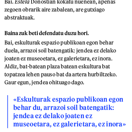
Bai.
Estela
Donostian kokatu nuenean, apenas
zegoen obrarik aire zabalean, are gutxiago
abstraktuak.
Baina zuk beti defendatu duzu hori.
Bai, eskulturak espazio publikoan egon behar
duela, arrazoi soil batengatik: jendea ez delako
joaten ez museoetara, ez galerietara, ez inora.
Aldiz, bat-batean plaza batean eskultura bat
topatzea lehen pauso bat da artera hurbiltzeko.
Gaur egun, jendea ohituago dago.
«Eskulturak espazio publikoan egon
behar du, arrazoi soil batengatik:
jendea ez delako joaten ez
museoetara, ez galerietara, ez inora»