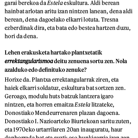
garai berekoa da
Estela
eskultura. Aldi berean
hainbat arlotan aritu izan nintzen lanean, dena aldi
berean, dena dagoelako elkarri lotuta. Tresna
ezberdinak dira, eta bata edo bestea hartzen duzu,
hori da dena.
Lehen erakusketa hartako plantxetatik
errektangularismoa
deitu zenuena sortu zen. Nola
azalduko edo definituko zenuke?
Horixe da. Plantxa errektangularrak ziren, eta
haiek elkarri soldatuz, eskultura bat sortzen zen.
Geroago, modulu huts batzuk lantzera igaro
nintzen, eta horren emaitza
E
stela
litzateke,
Donostiako Mendeurrenaren plazan dagoena.
Donostiako I. Nazioarteko Biurtekoan saritu zuten,
eta 1970eko urtarrilaren 20an inauguratu, haur
danborrada bat eta guzti; oso hunkigarria izan zen.