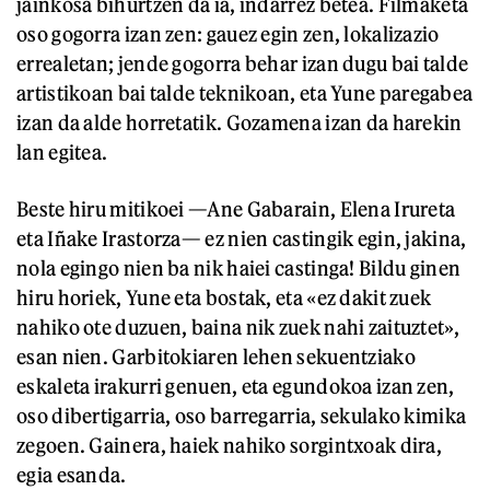
jainkosa bihurtzen da ia, indarrez betea. Filmaketa
oso gogorra izan zen: gauez egin zen, lokalizazio
errealetan; jende gogorra behar izan dugu bai talde
artistikoan bai talde teknikoan
,
eta Yune paregabea
izan da alde horretatik. Gozamena izan da harekin
lan egitea.
Beste hiru mitikoei —Ane Gabarain, Elena Irureta
eta Iñake Irastorza— ez nien castingik egin, jakina,
nola egingo nien ba nik haiei castinga! Bildu ginen
hiru horiek, Yune eta bostak, eta «ez dakit zuek
nahiko ote duzuen, baina nik zuek nahi zaituztet»,
esan nien. Garbitokiaren lehen sekuentziako
eskaleta irakurri genuen, eta egundokoa izan zen,
oso dibertigarria, oso barregarria, sekulako kimika
zegoen. Gainera, haiek nahiko sorgintxoak dira,
egia esanda.