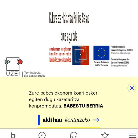
Zure babes ekonomikoari esker
egiten dugu kazetaritza
konprometitua.
BABESTU
BERRIA
Egin zure ekarpena