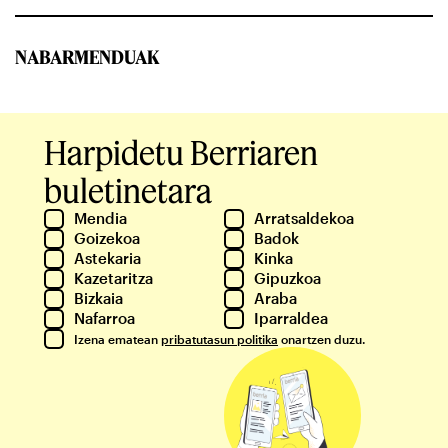
NABARMENDUAK
Harpidetu Berriaren
buletinetara
Mendia
Arratsaldekoa
Goizekoa
Badok
Astekaria
Kinka
Kazetaritza
Gipuzkoa
Bizkaia
Araba
Nafarroa
Iparraldea
Izena ematean
pribatutasun politika
onartzen duzu.