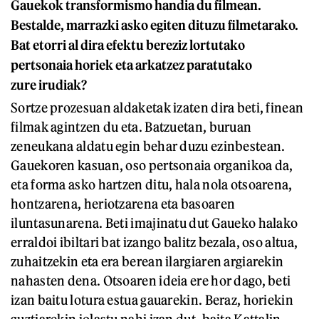
Gauekok transformismo handia du filmean.
Bestalde, marrazki asko egiten dituzu filmetarako.
Bat etorri al dira efektu bereziz lortutako
pertsonaia horiek eta arkatzez paratutako
zure irudiak?
Sortze prozesuan aldaketak izaten dira beti, finean
filmak agintzen du eta. Batzuetan, buruan
zeneukana aldatu egin behar duzu ezinbestean.
Gauekoren kasuan, oso pertsonaia organikoa da,
eta forma asko hartzen ditu, hala nola otsoarena,
hontzarena, heriotzarena eta basoaren
iluntasunarena. Beti imajinatu dut Gaueko halako
erraldoi ibiltari bat izango balitz bezala, oso altua,
zuhaitzekin eta era berean ilargiaren argiarekin
nahasten dena. Otsoaren ideia ere hor dago, beti
izan baitu lotura estua gauarekin. Beraz, horiekin