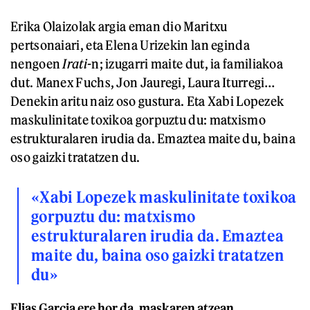
Erika Olaizolak argia eman dio Maritxu
pertsonaiari, eta Elena Urizekin lan eginda
nengoen
Irati
-n; izugarri maite dut, ia familiakoa
dut. Manex Fuchs, Jon Jauregi, Laura Iturregi…
Denekin aritu naiz oso gustura. Eta Xabi Lopezek
maskulinitate toxikoa gorpuztu du: matxismo
estrukturalaren irudia da. Emaztea maite du, baina
oso gaizki tratatzen du.
«Xabi Lopezek maskulinitate toxikoa
gorpuztu du: matxismo
estrukturalaren irudia da. Emaztea
maite du, baina oso gaizki tratatzen
du»
Elias Garcia ere hor da, maskaren atzean.