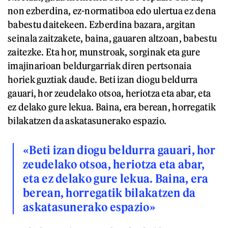
non ezberdina, ez-normatiboa edo ulertua ez dena
babestu daitekeen. Ezberdina bazara, argitan
seinala zaitzakete, baina, gauaren altzoan, babestu
zaitezke. Eta hor, munstroak, sorginak eta gure
imajinarioan beldurgarriak diren pertsonaia
horiek guztiak daude. Beti izan diogu beldurra
gauari, hor zeudelako otsoa, heriotza eta abar, eta
ez delako gure lekua. Baina, era berean, horregatik
bilakatzen da askatasunerako espazio.
«Beti izan diogu beldurra gauari, hor
zeudelako otsoa, heriotza eta abar,
eta ez delako gure lekua. Baina, era
berean, horregatik bilakatzen da
askatasunerako espazio»