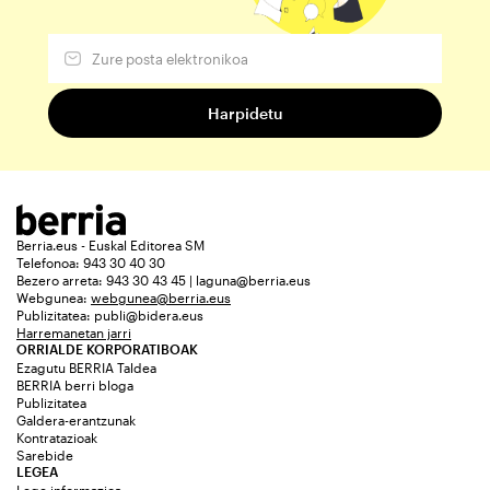
Berria.eus - Euskal Editorea SM
Telefonoa: 943 30 40 30
Bezero arreta: 943 30 43 45 | laguna@berria.eus
Webgunea:
webgunea@berria.eus
Publizitatea:
publi@bidera.eus
Harremanetan jarri
ORRIALDE KORPORATIBOAK
Ezagutu BERRIA Taldea
BERRIA berri bloga
Publizitatea
Galdera-erantzunak
Kontratazioak
Sarebide
LEGEA