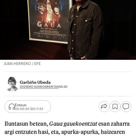
JUAN HERRERO / EFE
Garbiñe Ubeda
2025EKO AZAROAREN 13A
05:30
Entzun
00:00:00
00:11:53
Iluntasun betean,
Gaua gauekoentzat
esan zaharra
argi entzuten hasi, eta, apurka-apurka, haizearen