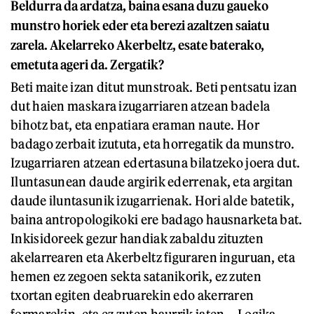
Beldurra da ardatza, baina esana duzu gaueko
munstro horiek eder eta berezi azaltzen saiatu
zarela. Akelarreko Akerbeltz, esate baterako,
emetuta ageri da. Zergatik?
Beti maite izan ditut munstroak. Beti pentsatu izan
dut haien maskara izugarriaren atzean badela
bihotz bat, eta enpatiara eraman naute. Hor
badago zerbait izututa, eta horregatik da munstro.
Izugarriaren atzean edertasuna bilatzeko joera dut.
Iluntasunean daude argirik ederrenak, eta argitan
daude iluntasunik izugarrienak. Hori alde batetik,
baina antropologikoki ere badago hausnarketa bat.
Inkisidoreek gezur handiak zabaldu zituzten
akelarrearen eta Akerbeltz figuraren inguruan, eta
hemen ez zegoen sekta satanikorik, ez zuten
txortan egiten deabruarekin edo akerraren