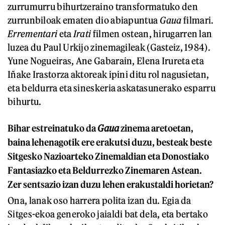
zurrumurru bihurtzeraino transformatuko den
zurrunbiloak ematen dio abiapuntua
Gaua
filmari.
Errementari
eta
Irati
filmen ostean, hirugarren lan
luzea du Paul Urkijo zinemagileak (Gasteiz, 1984).
Yune Nogueiras, Ane Gabarain, Elena Irureta eta
Iñake Irastorza aktoreak ipini ditu rol nagusietan,
eta beldurra eta sineskeria askatasunerako esparru
bihurtu.
Bihar estreinatuko da
Gaua
zinema aretoetan,
baina lehenagotik ere erakutsi duzu, besteak beste
Sitgesko Nazioarteko Zinemaldian eta Donostiako
Fantasiazko eta Beldurrezko Zinemaren Astean.
Zer sentsazio izan duzu lehen erakustaldi horietan?
Ona, lanak oso harrera polita izan du. Egia da
Sitges-ekoa generoko jaialdi bat dela, eta bertako