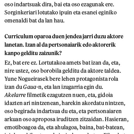
oso indartsuak dira, bai eta oso ezagunak ere.
Sorginkeriari lotutako ipuin eta esanei eginiko
omenaldi bat da lan hau.
Curriculum oparoa duen jendea jarri duzu aktore
lanetan. Izan al da pertsonaiarik edo aktorerik
kanpo gelditu zaizunik?
Ez, bat ere ez. Lortutakoa amets bat izan da, eta,
nire ustez, oso borobila gelditu da aktore taldea.
Yune Nogueirasek bere lehen protagonista rola
izan du
Gaua
-n, eta lan izugarria egin du.
Akelarre
filmetik ezagutzen nuen, eta, gidoia
idazten ari nintzenean, harekin akordatu nintzen,
oso begirada indartsua du eta, eta pertsonaiaren
arkuan oso aproposa iruditzen zitzaidan. Hasieran,
emotiboagoa da, eta ahulagoa, baina, bat-batean,