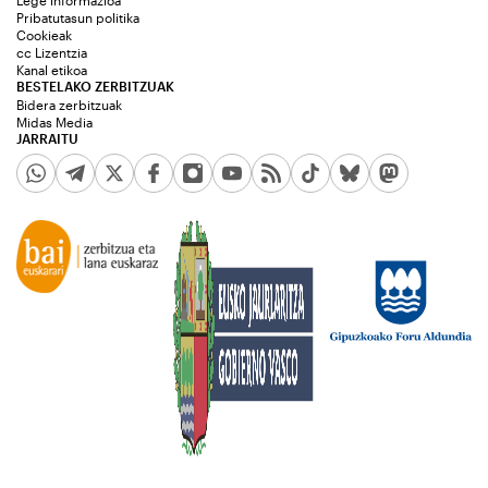
Lege informazioa
Pribatutasun politika
Cookieak
cc Lizentzia
Kanal etikoa
BESTELAKO ZERBITZUAK
Bidera zerbitzuak
Midas Media
JARRAITU