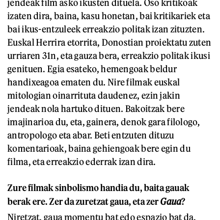
jendeak film asko ikusten dituela. Oso kritikoak
izaten dira, baina, kasu honetan, bai kritikariek eta
bai ikus-entzuleek erreakzio politak izan zituzten.
Euskal Herrira etorrita, Donostian proiektatu zuten
urriaren 31n, eta gauza bera, erreakzio politak ikusi
genituen. Egia esateko, hemengoak beldur
handixeagoa ematen du. Nire filmak euskal
mitologian oinarrituta daudenez, ezin jakin
jendeak nola hartuko dituen. Bakoitzak bere
imajinarioa du, eta, gainera, denok gara filologo,
antropologo eta abar. Beti entzuten dituzu
komentarioak, baina gehiengoak bere egin du
filma, eta erreakzio ederrak izan dira.
Zure filmak sinbolismo handia du, baita gauak
berak ere. Zer da zuretzat gaua, eta zer
Gaua
?
Niretzat, gaua momentu bat edo espazio bat da,