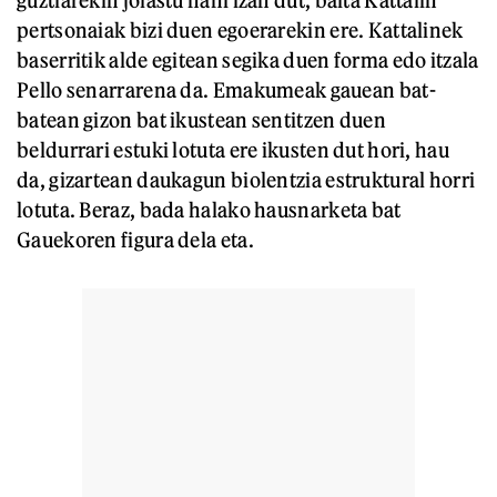
guztiarekin jolastu nahi izan dut, baita Kattalin
pertsonaiak bizi duen egoerarekin ere. Kattalinek
baserritik alde egitean segika duen forma edo itzala
Pello senarrarena da. Emakumeak gauean bat-
batean gizon bat ikustean sentitzen duen
beldurrari estuki lotuta ere ikusten dut hori, hau
da, gizartean daukagun biolentzia estruktural horri
lotuta. Beraz, bada halako hausnarketa bat
Gauekoren figura dela eta.