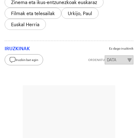
Zinema eta ikus-entzunezkoak euskaraz
Filmak eta telesailak
Urkijo, Paul
Euskal Herria
IRUZKINAK
Ez dago iruzkinik
Iruzkin bat egin
ORDENATU