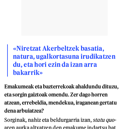
«Niretzat Akerbeltzek basatia,
natura, ugalkortasuna irudikatzen
du, eta hori ezin da izan arra
bakarrik»
Emakumeak eta bazterrekoak ahaldundu dituzu,
eta sorgin gaiztoak omendu. Zer dago horren
atzean, errebeldia, mendekua, iraganean gertatu
dena arbuiatzea?
Sorginak, nahiz eta beldurgarria izan,
statu quo
-
aren aurka altxatzen den emakume indartsu bat