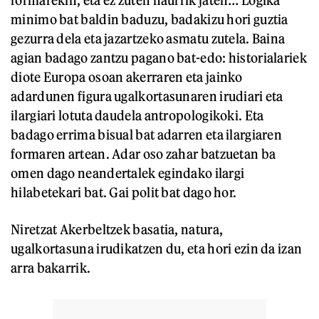
formarekin, eta ez zuten haurrik jaten… Logika
minimo bat baldin baduzu, badakizu hori guztia
gezurra dela eta jazartzeko asmatu zutela. Baina
agian badago zantzu pagano bat-edo: historialariek
diote Europa osoan akerraren eta jainko
adardunen figura ugalkortasunaren irudiari eta
ilargiari lotuta daudela antropologikoki. Eta
badago errima bisual bat adarren eta ilargiaren
formaren artean. Adar oso zahar batzuetan ba
omen dago neandertalek egindako ilargi
hilabetekari bat. Gai polit bat dago hor.
Niretzat Akerbeltzek basatia, natura,
ugalkortasuna irudikatzen du, eta hori ezin da izan
arra bakarrik.