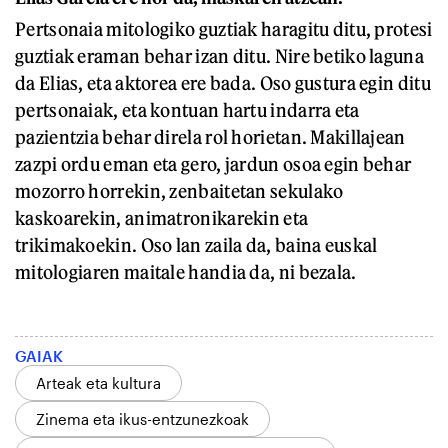
Pertsonaia mitologiko guztiak haragitu ditu, protesi
guztiak eraman behar izan ditu. Nire betiko laguna
da Elias, eta aktorea ere bada. Oso gustura egin ditu
pertsonaiak, eta kontuan hartu indarra eta
pazientzia behar direla rol horietan. Makillajean
zazpi ordu eman eta gero, jardun osoa egin behar
mozorro horrekin, zenbaitetan sekulako
kaskoarekin, animatronikarekin eta
trikimakoekin. Oso lan zaila da, baina euskal
mitologiaren maitale handia da, ni bezala.
GAIAK
Arteak eta kultura
Zinema eta ikus-entzunezkoak