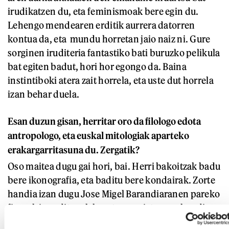
irudikatzen du, eta feminismoak bere egin du.
Lehengo mendearen erditik aurrera datorren
kontua da, eta mundu horretan jaio naiz ni. Gure
sorginen iruditeria fantastiko bati buruzko pelikula
bat egiten badut, hori hor egongo da. Baina
instintiboki atera zait horrela, eta uste dut horrela
izan behar duela.
Esan duzun gisan, herritar oro da filologo edota
antropologo, eta euskal mitologiak aparteko
erakargarritasuna du. Zergatik?
Oso maitea dugu gai hori, bai. Herri bakoitzak badu
bere ikonografia, eta baditu bere kondairak. Zorte
handia izan dugu Jose Migel Barandiaranen pareko
figurak izan ditugulako, eta erregistro oso handia
dugulako gai horretan. Espainiako Estatuko beste