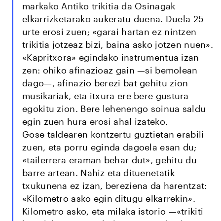
markako Antiko trikitia da Osinagak
elkarrizketarako aukeratu duena. Duela 25
urte erosi zuen; «garai hartan ez nintzen
trikitia jotzeaz bizi, baina asko jotzen nuen».
«Kapritxora» egindako instrumentua izan
zen: ohiko afinazioaz gain —si bemolean
dago—, afinazio berezi bat gehitu zion
musikariak, eta itxura ere bere gustura
egokitu zion. Bere lehenengo soinua saldu
egin zuen hura erosi ahal izateko.
Gose taldearen kontzertu guztietan erabili
zuen, eta porru eginda dagoela esan du;
«tailerrera eraman behar dut», gehitu du
barre artean. Nahiz eta dituenetatik
txukunena ez izan, bereziena da harentzat:
«Kilometro asko egin ditugu elkarrekin».
Kilometro asko, eta milaka istorio —«trikiti