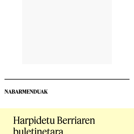
NABARMENDUAK
Harpidetu Berriaren
buletinetara