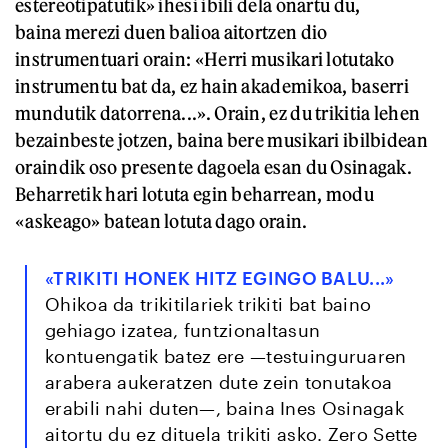
estereotipatutik» ihesi ibili dela onartu du,
baina merezi duen balioa aitortzen dio
instrumentuari orain: «Herri musikari lotutako
instrumentu bat da, ez hain akademikoa, baserri
mundutik datorrena...». Orain, ez du trikitia lehen
bezainbeste jotzen, baina bere musikari ibilbidean
oraindik oso presente dagoela esan du Osinagak.
Beharretik hari lotuta egin beharrean, modu
«askeago» batean lotuta dago orain.
«TRIKITI HONEK HITZ EGINGO BALU...»
Ohikoa da trikitilariek trikiti bat baino
gehiago izatea, funtzionaltasun
kontuengatik batez ere —testuinguruaren
arabera aukeratzen dute zein tonutakoa
erabili nahi duten—, baina Ines Osinagak
aitortu du ez dituela trikiti asko. Zero Sette