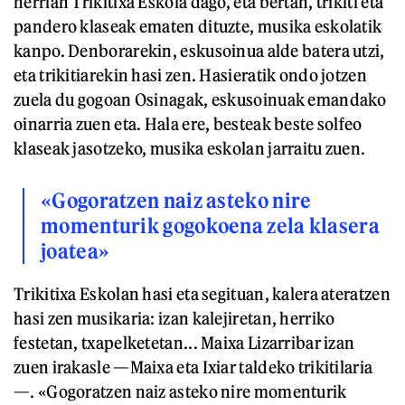
herrian Trikitixa Eskola dago, eta bertan, trikiti eta
pandero klaseak ematen dituzte, musika eskolatik
kanpo. Denborarekin, eskusoinua alde batera utzi,
eta trikitiarekin hasi zen. Hasieratik ondo jotzen
zuela du gogoan Osinagak, eskusoinuak emandako
oinarria zuen eta. Hala ere, besteak beste solfeo
klaseak jasotzeko, musika eskolan jarraitu zuen.
«Gogoratzen naiz asteko nire
momenturik gogokoena zela klasera
joatea»
Trikitixa Eskolan hasi eta segituan, kalera ateratzen
hasi zen musikaria: izan kalejiretan, herriko
festetan, txapelketetan... Maixa Lizarribar izan
zuen irakasle —Maixa eta Ixiar taldeko trikitilaria
—. «Gogoratzen naiz asteko nire momenturik