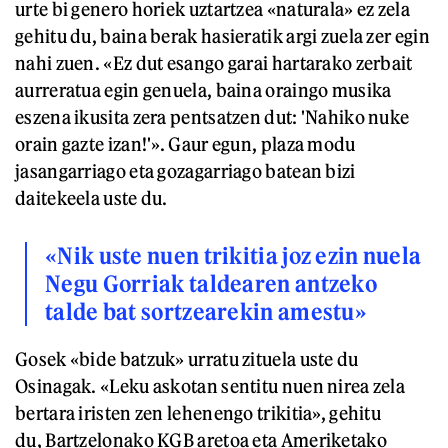
urte bi genero horiek uztartzea «naturala» ez zela
gehitu du, baina berak hasieratik argi zuela zer egin
nahi zuen. «Ez dut esango garai hartarako zerbait
aurreratua egin genuela, baina oraingo musika
eszena ikusita zera pentsatzen dut: 'Nahiko nuke
orain gazte izan!'». Gaur egun, plaza modu
jasangarriago eta gozagarriago batean bizi
daitekeela uste du.
«Nik uste nuen trikitia joz ezin nuela
Negu Gorriak taldearen antzeko
talde bat sortzearekin amestu»
Gosek «bide batzuk» urratu zituela uste du
Osinagak. «Leku askotan sentitu nuen nirea zela
bertara iristen zen lehenengo trikitia», gehitu
du, Bartzelonako KGB aretoa eta Ameriketako