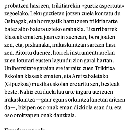
probatzen hasi zen, trikitiarekin «guztiz aspertuta»
zegoelako. Leku guztietan jotzen zuela kontatu du
Osinagak, eta horregatik hartu zuen trikitia tarte
batez albo batera uzteko erabakia. Lizarribarrek
klaseak ematera joan ezin zuenean, bera joaten
zen, eta, pixkanaka, irakaskuntzan sartzen hasi
zen. Aitortu duenez, horrek instrumentuarekin
zuen loturari eusten lagundu zion garai hartan.
Unibertsitate garaian ere jarraitu zuen Trikitixa
Eskolan klaseak ematen, eta Aretxabaletako
(Gipuzkoa) musika eskolan ere aritu zen, besteak
beste. Nahiz eta duela lau urte inguru utzi zuen
irakaskuntza —gaur egun sorkuntza lanetan aritzen
da—, bizipen oso onak eman dizkiola esan du, eta
oso oroitzapen onak dauzkala.