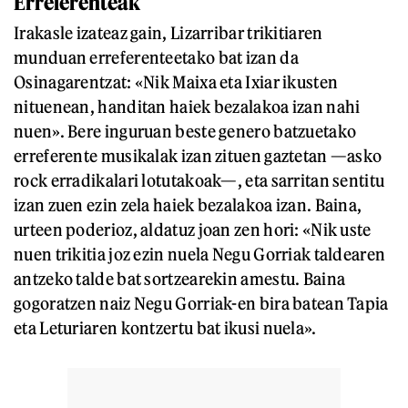
Erreferenteak
Irakasle izateaz gain, Lizarribar trikitiaren
munduan erreferenteetako bat izan da
Osinagarentzat: «Nik Maixa eta Ixiar ikusten
nituenean, handitan haiek bezalakoa izan nahi
nuen». Bere inguruan beste genero batzuetako
erreferente musikalak izan zituen gaztetan —asko
rock erradikalari lotutakoak—, eta sarritan sentitu
izan zuen ezin zela haiek bezalakoa izan. Baina,
urteen poderioz, aldatuz joan zen hori: «Nik uste
nuen trikitia joz ezin nuela Negu Gorriak taldearen
antzeko talde bat sortzearekin amestu. Baina
gogoratzen naiz Negu Gorriak-en bira batean Tapia
eta Leturiaren kontzertu bat ikusi nuela».