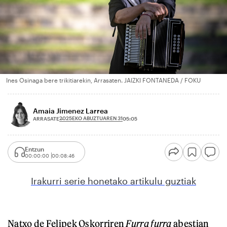
Ines Osinaga bere trikitiarekin, Arrasaten. JAIZKI FONTANEDA / FOKU
Amaia Jimenez Larrea
2025EKO ABUZTUAREN 31
ARRASATE
05:05
Entzun
00:00:00
00:08:46
Irakurri serie honetako artikulu guztiak
Natxo de Felipek Oskorriren
Furra furra
abestian