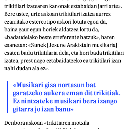
trikitilari izatearen kanonak eztabaidan jarri arte».
Bere ustez, urte askoan trikitilari izatea aurrez
ezarritako estereotipo askori lotuta egon da,
baina gaur egun horiek aldatzea lortu da,
«badaudelako beste erreferente batzuk», haren
esanetan: «Sunek [Josune Arakistain musikaria]
esaten badu trikitilaria dela, eta hori bada trikitilari
izatea, prest nago eztabaidatzeko ea trikitilari izan
nahi dudan ala ez».
«Musikari gisa nortasun bat
garatzeko aukera eman dit trikitiak.
Ez nintzateke musikari bera izango
gitarra jo izan banu»
Denbora askoan «trikitiaren motxila