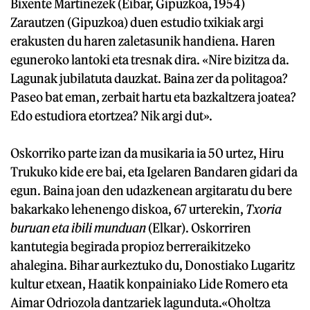
Bixente Martinezek (Eibar, Gipuzkoa, 1954)
Zarautzen (Gipuzkoa) duen estudio txikiak argi
erakusten du haren zaletasunik handiena. Haren
eguneroko lantoki eta tresnak dira. «Nire bizitza da.
Lagunak jubilatuta dauzkat. Baina zer da politagoa?
Paseo bat eman, zerbait hartu eta bazkaltzera joatea?
Edo estudiora etortzea? Nik argi dut».
Oskorriko parte izan da musikaria ia 50 urtez, Hiru
Trukuko kide ere bai, eta Igelaren Bandaren gidari da
egun. Baina joan den udazkenean argitaratu du bere
bakarkako lehenengo diskoa, 67 urterekin,
Txoria
buruan eta ibili munduan
(Elkar). Oskorriren
kantutegia begirada propioz berreraikitzeko
ahalegina. Bihar aurkeztuko du, Donostiako Lugaritz
kultur etxean, Haatik konpainiako Lide Romero eta
Aimar Odriozola dantzariek lagunduta.«Oholtza