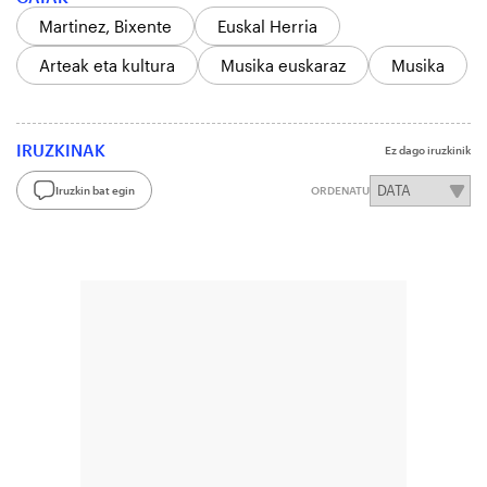
Martinez, Bixente
Euskal Herria
Arteak eta kultura
Musika euskaraz
Musika
IRUZKINAK
Ez dago iruzkinik
Iruzkin bat egin
ORDENATU