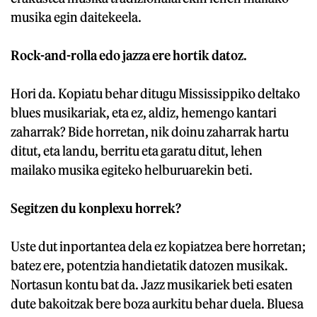
musika egin daitekeela.
Rock-and-rolla edo jazza ere hortik datoz.
Hori da. Kopiatu behar ditugu Mississippiko deltako
blues musikariak, eta ez, aldiz, hemengo kantari
zaharrak? Bide horretan, nik doinu zaharrak hartu
ditut, eta landu, berritu eta garatu ditut, lehen
mailako musika egiteko helburuarekin beti.
Segitzen du konplexu horrek?
Uste dut inportantea dela ez kopiatzea bere horretan;
batez ere, potentzia handietatik datozen musikak.
Nortasun kontu bat da. Jazz musikariek beti esaten
dute bakoitzak bere boza aurkitu behar duela. Bluesa