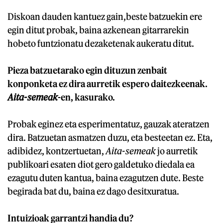
Diskoan dauden kantuez gain,beste batzuekin ere
egin ditut probak, baina azkenean gitarrarekin
hobeto funtzionatu dezaketenak aukeratu ditut.
Pieza batzuetarako egin dituzun zenbait
konponketa ez dira aurretik espero daitezkeenak.
Aita-semeak
-en, kasurako.
Probak eginez eta esperimentatuz, gauzak ateratzen
dira. Batzuetan asmatzen duzu, eta besteetan ez. Eta,
adibidez, kontzertuetan,
Aita-semeak
jo aurretik
publikoari esaten diot gero galdetuko diedala ea
ezagutu duten kantua, baina ezagutzen dute. Beste
begirada bat du, baina ez dago desitxuratua.
Intuizioak garrantzi handia du?