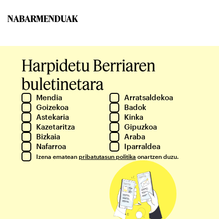
NABARMENDUAK
Harpidetu Berriaren
buletinetara
Mendia
Arratsaldekoa
Goizekoa
Badok
Astekaria
Kinka
Kazetaritza
Gipuzkoa
Bizkaia
Araba
Nafarroa
Iparraldea
Izena ematean
pribatutasun politika
onartzen duzu.