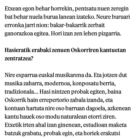
Etxean egon behar horrekin, pentsatu nuen zeregin
bat behar nuela burua lanean izateko. Neure buruari
erronka jarri nion: bakar-bakarrik zerbait
ganorazkoa egitea. Hori izan zen lehen pizgarria.
Hasieratik erabaki zenuen Oskorriren kantuetan
zentratzea?
Nire esparrua euskal musikarena da. Eta jotzen dut
musika zaharra, modernoa, konposatu berria,
tradizionala... Hasi nintzen probak egiten, baina
Oskorrik hain errepertorio zabala izanda, eta
kontuan hartuta nire oso barruan dagoela, azkenean
kantu hauek oso modu naturalean etorri ziren.
Etxetik irten ahal izan ginenean, estudioan maketa
batzuk grabatu, probak egin, eta horiek erakutsi