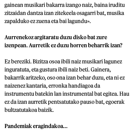
gainean musikari bakarra izango naiz, baina iruditu
zitzaidan dantza izan zitekeela osagarri bat, musika
zapalduko ez zuena eta bai lagundu».
Aurrenekoz argitaratu duzu disko bat zure
izenpean. Aurretik ez duzu horren beharrik izan?
Ez bereziki. Bizitza osoa ibili naiz musikari lagunez
inguratuta, eta gustura ibili naiz beti. Gainera,
bakarrik aritzeko, oso ona izan behar duzu, eta ni ez
naizenez kantaria, erronka handiagoa da
instrumentu batekin lan instrumental bat egitea. Hau
ez da izan aurretik pentsatutako pauso bat, egoerak
bultzatutakoa baizik.
Pandemiak eragindakoa...