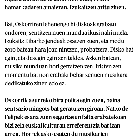
hamarkadaren amaieran, Izukaitzen aritu zinen.
Bai, Oskorriren lehenengo bi diskoak grabatu
ondoren, sentitzen nuen mundua ikusi nahi nuela.
Izukaitz Eibarko jendeak osatzen zuen, eta modu
zoro batean hara joan nintzen, probatzera. Disko bat
egin, eta desegin egin zen taldea. Azken batean,
musika munduan hori gertatzen zen. Iristen zen
momentu bat non erabaki behar zenuen musikara
dedikatuko zinen edo ez.
Oskorrik agurreko bira polita egin zuen, baina
sentsazio mingots bat geratu zen giroan. Natxo de
Felipek esana zuen segurtasun falta erabatekoan
bizi zela euskal kulturan erreferentzia bat izan
arren. Horrek asko esaten du musikarien