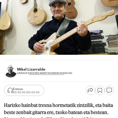
Mikel Lizarralde
2022KO MARTXOAREN 10A
ZARAUTZ
00:00
Entzun
00:00:00
00:00:00
Harizko hainbat tresna hormetatik zintzilik, eta baita
beste zenbait gitarra ere, txoko batean eta bestean.