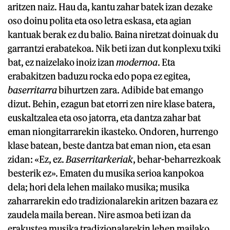
aritzen naiz. Hau da, kantu zahar batek izan dezake
oso doinu polita eta oso letra eskasa, eta agian
kantuak berak ez du balio. Baina niretzat doinuak du
garrantzi erabatekoa. Nik beti izan dut konplexu txiki
bat, ez naizelako inoiz izan
modernoa
. Eta
erabakitzen baduzu rocka edo popa ez egitea,
baserritarra
bihurtzen zara. Adibide bat emango
dizut. Behin, ezagun bat etorri zen nire klase batera,
euskaltzalea eta oso jatorra, eta dantza zahar bat
eman niongitarrarekin ikasteko. Ondoren, hurrengo
klase batean, beste dantza bat eman nion, eta esan
zidan: «Ez, ez.
Baserritarkeriak
, behar-beharrezkoak
besterik ez». Ematen du musika serioa kanpokoa
dela; hori dela lehen mailako musika; musika
zaharrarekin edo tradizionalarekin aritzen bazara ez
zaudela maila berean. Nire asmoa beti izan da
erakustea musika tradizionalarekin lehen mailako