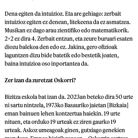
Dena egiten da intuizioz. Eta are gehiago: zerbait
intuizioz egiten ez denean, litekeena da ez asmatzea.
Musikan ez dago arau zientifiko edo matematikorik.
2+2 ez dira 4. Zerbait entzun, eta zeure buruari esaten
diozu balekoa den edo ez. Jakina, gero ofizioak
laguntzen dizu bide batetik edo bestetik joaten,
baina intuizioa oso inportantea da.
Zer izan da zuretzat Oskorri?
Bizitza eskola bat izan da. 2023an beteko dira 50 urte
ni sartu nintzela, 1973ko Basauriko jaietan [Bizkaia]
eman bainuen lehen kontzertua haiekin. 19 urte
nituen, eta orduko 19 urteak ez ziren gaurko 19
urteak. Askoz umeagoak ginen, gutxiago genekien