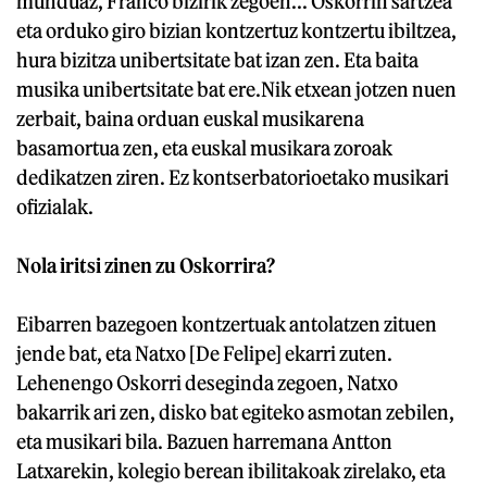
munduaz, Franco bizirik zegoen... Oskorrin sartzea
eta orduko giro bizian kontzertuz kontzertu ibiltzea,
hura bizitza unibertsitate bat izan zen. Eta baita
musika unibertsitate bat ere.Nik etxean jotzen nuen
zerbait, baina orduan euskal musikarena
basamortua zen, eta euskal musikara zoroak
dedikatzen ziren. Ez kontserbatorioetako musikari
ofizialak.
Nola iritsi zinen zu Oskorrira?
Eibarren bazegoen kontzertuak antolatzen zituen
jende bat, eta Natxo [De Felipe] ekarri zuten.
Lehenengo Oskorri deseginda zegoen, Natxo
bakarrik ari zen, disko bat egiteko asmotan zebilen,
eta musikari bila. Bazuen harremana Antton
Latxarekin, kolegio berean ibilitakoak zirelako, eta