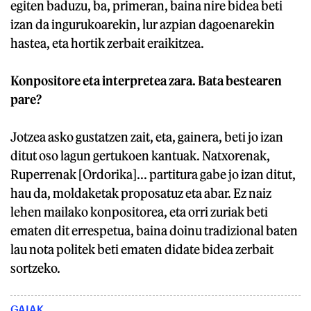
egiten baduzu, ba, primeran, baina nire bidea beti
izan da ingurukoarekin, lur azpian dagoenarekin
hastea, eta hortik zerbait eraikitzea.
Konpositore eta interpretea zara. Bata bestearen
pare?
Jotzea asko gustatzen zait, eta, gainera, beti jo izan
ditut oso lagun gertukoen kantuak. Natxorenak,
Ruperrenak [Ordorika]... partitura gabe jo izan ditut,
hau da, moldaketak proposatuz eta abar. Ez naiz
lehen mailako konpositorea, eta orri zuriak beti
ematen dit errespetua, baina doinu tradizional baten
lau nota politek beti ematen didate bidea zerbait
sortzeko.
GAIAK