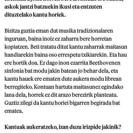
askok jantzi batzuekin ikusi eta entzuten
dituztelako kantu horiek.
Bizitza guztia eman dut musika tradizionalaren
inguruan, baina inoiz ez zaharra bere horretan
kopiatzen. Beti tratatu ditut kantu zaharrak maitasun
handiarekin baina oso errespetu txikiarekin. Eta hau
ere hortik doa. Ez dago inon ezarrita Beethovenen
sinfonia bat modu jakin batean jo behar dela, eta
kantu hauek ere ematen dute aukera modu librean
berregiteko. Kontuan hartuta maitasunez egindako
lana dela, horrek ez dit arazo berezirik planteatu.
Guztiz zilegi da kantu horiei bigarren begirada bat
ematea.
Kantuak aukeratzeko, izan duzu irizpide jakinik?