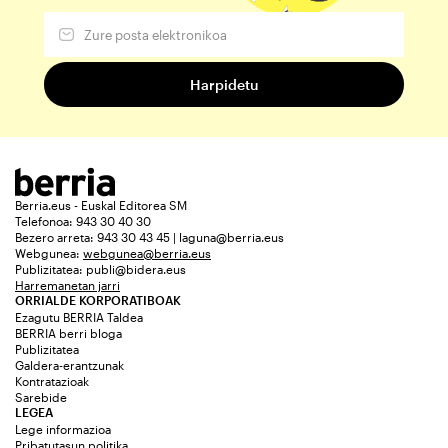
Berria.eus - Euskal Editorea SM
Telefonoa: 943 30 40 30
Bezero arreta: 943 30 43 45 | laguna@berria.eus
Webgunea:
webgunea@berria.eus
Publizitatea:
publi@bidera.eus
Harremanetan jarri
ORRIALDE KORPORATIBOAK
Ezagutu BERRIA Taldea
BERRIA berri bloga
Publizitatea
Galdera-erantzunak
Kontratazioak
Sarebide
LEGEA
Lege informazioa
Pribatutasun politika