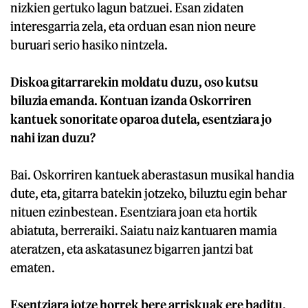
nizkien gertuko lagun batzuei. Esan zidaten
interesgarria zela, eta orduan esan nion neure
buruari serio hasiko nintzela.
Diskoa gitarrarekin moldatu duzu, oso kutsu
biluzia emanda. Kontuan izanda Oskorriren
kantuek sonoritate oparoa dutela, esentziara jo
nahi izan duzu?
Bai. Oskorriren kantuek aberastasun musikal handia
dute, eta, gitarra batekin jotzeko, biluztu egin behar
nituen ezinbestean. Esentziara joan eta hortik
abiatuta, berreraiki. Saiatu naiz kantuaren mamia
ateratzen, eta askatasunez bigarren jantzi bat
ematen.
Esentziara jotze horrek bere arriskuak ere baditu,