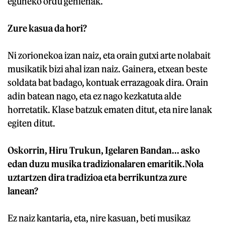
eguneko ordu gehienak.
Zure kasua da hori?
Ni zorionekoa izan naiz, eta orain gutxi arte nolabait
musikatik bizi ahal izan naiz. Gainera, etxean beste
soldata bat badago, kontuak errazagoak dira. Orain
adin batean nago, eta ez nago kezkatuta alde
horretatik. Klase batzuk ematen ditut, eta nire lanak
egiten ditut.
Oskorrin, Hiru Trukun, Igelaren Bandan... asko
edan duzu musika tradizionalaren emaritik.Nola
uztartzen dira tradizioa eta berrikuntza zure
lanean?
Ez naiz kantaria, eta, nire kasuan, beti musikaz