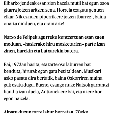
Eibarko jendeak esan zion bazela mutil bat egun osoa
gitarra jotzen aritzen zena. Horrela ezagutu genuen
elkar. Nik ez nuen piperrik ere jotzen [barrez], baina
onartu ninduen, eta orain arte!
Natxo de Felipek agurreko kontzertuan esan zuen
moduan, «hasierako hiru mosketarien» parte izan
zinen, harekin eta Latxarekin batera.
Bai, 1973an hasita, eta tarte oso laburren bat
kenduta, hirurak egon gara beti taldean. Musikari
asko pasatu dira bertatik, baina Oskorriren muina
guk osatu dugu. Bueno, esango nuke Natxok garrantzi
handia izan duela, Anttonek ere bai, eta ni ere hor
egon naizela.
Aipatu duzun tarte labur horretan, 70eko