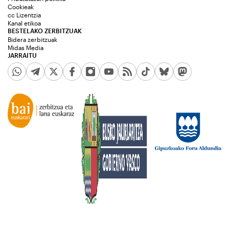
Cookieak
cc Lizentzia
Kanal etikoa
BESTELAKO ZERBITZUAK
Bidera zerbitzuak
Midas Media
JARRAITU