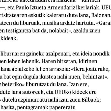
—, eta Paulo Iztueta Armendariz ikerlariak. UE
tsitatearen eskutik kaleratu dute lana, Baionan
tatzen du liburuak, musika ardatz hartuta. «Gara
n testigantza bat da, nolabait», azaldu zuen
 kideak.
 liburuaren gaineko azalpenari, eta ideia nondik
uen lehen lehenik. Haren hitzetan, Idirinen
 lana abiatzeko lehen arrazoia: «Bera joaterako,
u bat egin dugula ikustea nahi nuen, behintzat».
beteriko» liburutzat du lana. Izan ere,
 dute lana autoreek, eta UEUko kideek ere
 dutela azpimarratu nahi izan zuen Bilbaok;
 hasita, pentagramak papereratu