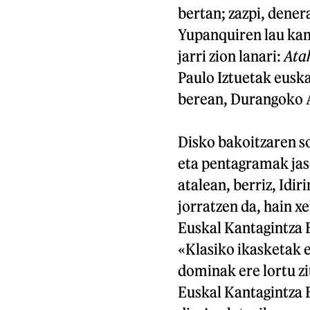
bertan; zazpi, dener
Yupanquiren lau kant
jarri zion lanari:
Ata
Paulo Iztuetak euska
berean, Durangoko A
Disko bakoitzaren so
eta pentagramak jaso
atalean, berriz, Idi
jorratzen da, hain x
Euskal Kantagintza 
«Klasiko ikasketak e
dominak ere lortu zi
Euskal Kantagintza 