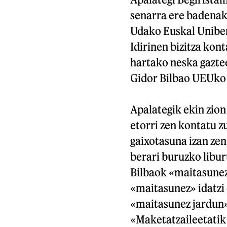
senarra ere badenak
Udako Euskal Uniber
Idirinen bizitza kon
hartako neska gaztee
Gidor Bilbao UEUko
Apalategik ekin zion
etorri zen kontatu z
gaixotasuna izan zen
berari buruzko libur
Bilbaok «maitasunez 
«maitasunez» idatzi
«maitasunez jardun»
«Maketatzaileetatik