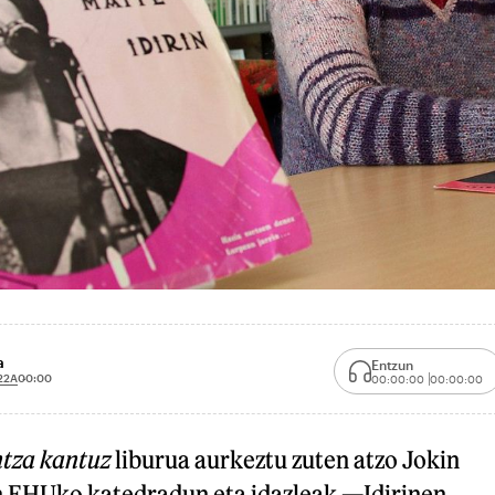
a
Entzun
22A
00:00
00:00:00
00:00:00
ntza kantuz
liburua aurkeztu zuten atzo Jokin
in EHUko katedradun eta idazleak —Idirinen