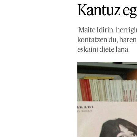
Kantuz eg
'Maite Idirin, herri
kontatzen du, haren 
eskaini diete lana