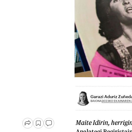
Garazi Aduriz Zuñed
2023KO EKAINAREN 
BAIONA
Maite Idirin, herrigi
Apalategi Begirista