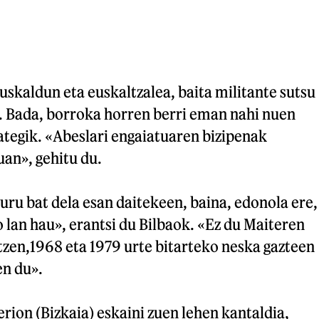
»
euskaldun eta euskaltzalea, baita militante sutsu
e. Bada, borroka horren berri eman nahi nuen
ategik. «Abeslari engaiatuaren bizipenak
uan», gehitu du.
buru bat dela esan daitekeen, baina, edonola ere,
o lan hau», erantsi du Bilbaok. «Ez du Maiteren
atzen,1968 eta 1979 urte bitarteko neska gazteen
en du».
rion (Bizkaia) eskaini zuen lehen kantaldia,