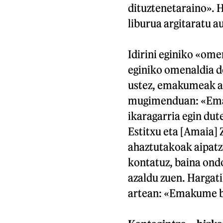
dituztenetaraino». H
liburua argitaratu au
Idirini eginiko «ome
eginiko omenaldia de
ustez, emakumeak ah
mugimenduan: «Emak
ikaragarria egin dut
Estitxu eta [Amaia] 
ahaztutakoak aipatze
kontatuz, baina ond
azaldu zuen. Hargati
artean: «Emakume bo