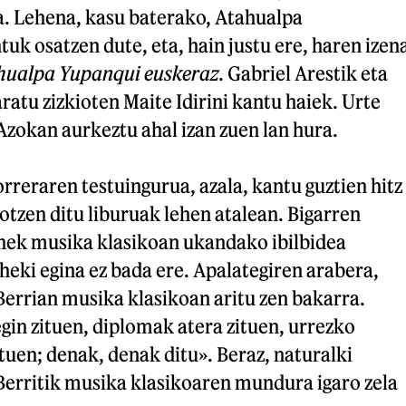
a. Lehena, kasu baterako, Atahualpa
uk osatzen dute, eta, hain justu ere, haren izen
hualpa Yupanqui euskeraz
. Gabriel Arestik eta
ratu zizkioten Maite Idirini kantu haiek. Urte
zokan aurkeztu ahal izan zuen lan hura.
rreraren testuingurua, azala, kantu guztien hitz
tzen ditu liburuak lehen atalean. Bigarren
rinek musika klasikoan ukandako ibilbidea
eheki egina ez bada ere. Apalategiren arabera,
Berrian musika klasikoan aritu zen bakarra.
gin zituen, diplomak atera zituen, urrezko
tuen; denak, denak ditu». Beraz, naturalki
Berritik musika klasikoaren mundura igaro zela