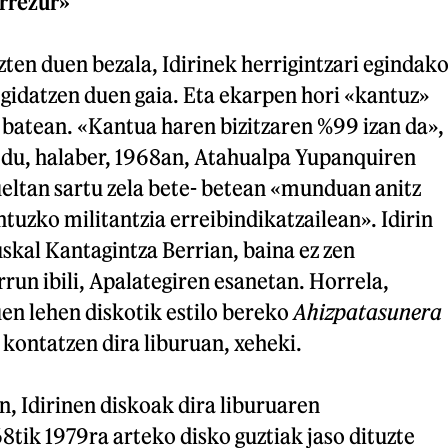
rrezur»
ten duen bezala, Idirinek herrigintzari egindak
gidatzen duen gaia. Eta ekarpen hori «kantuz»
 batean. «Kantua haren bizitzaren %99 izan da»,
 du, halaber, 1968an, Atahualpa Yupanquiren
eltan sartu zela bete- betean «munduan anitz
ntuzko militantzia erreibindikatzailean». Idirin
uskal Kantagintza Berrian, baina ez zen
rrun ibili, Apalategiren esanetan. Horrela,
en lehen diskotik estilo bereko
Ahizpatasunera
kontatzen dira liburuan, xeheki.
n, Idirinen diskoak dira liburuaren
8tik 1979ra arteko disko guztiak jaso dituzte