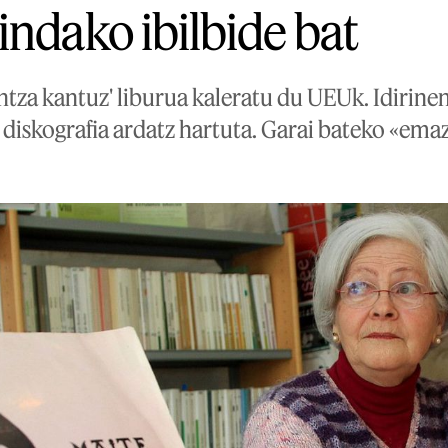
indako ibilbide bat
gintza kantuz' liburua kaleratu du UEUk. Idirine
diskografia ardatz hartuta. Garai bateko «emaz