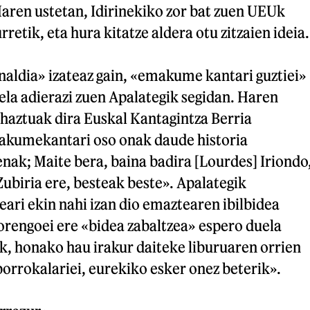
aren ustetan, Idirinekiko zor bat zuen UEUk
rretik, eta hura kitatze aldera otu zitzaien ideia.
naldia» izateaz gain, «emakume kantari guztiei»
la adierazi zuen Apalategik segidan. Haren
aztuak dira Euskal Kantagintza Berria
umekantari oso onak daude historia
enak; Maite bera, baina badira [Lourdes] Iriondo
Zubiria ere, besteak beste». Apalategik
ari ekin nahi izan dio emaztearen ibilbidea
orengoei ere «bidea zabaltzea» espero duela
k, honako hau irakur daiteke liburuaren orrien
rrokalariei, eurekiko esker onez beterik».