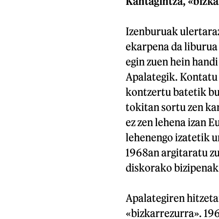
Kantagintza, «bizka
Izenburuak ulertaraz
ekarpena da liburua 
egin zuen hein handi
Apalategik. Kontatu
kontzertu batetik bu
tokitan sortu zen ka
ez zen lehena izan E
lehenengo izatetik u
1968an argitaratu zu
diskorako bizipenak 
Apalategiren hitzeta
«bizkarrezurra». 196