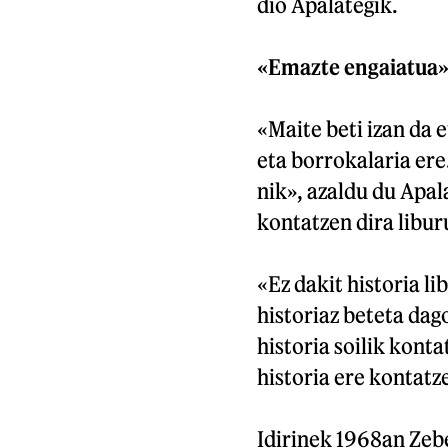
dio Apalategik.
«Emazte engaiatua
«Maite beti izan da 
eta borrokalaria er
nik», azaldu du Apal
kontatzen dira libur
«Ez dakit historia li
historiaz beteta dag
historia soilik kont
historia ere kontatz
Idirinek 1968an Zebe