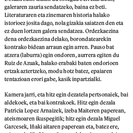
galeraren zauria sendatzeko, baina ez beti.
Literaturaren eta zinemaren historia halako
istorioez josita dago, nola gizakia saiatzen den eta
ez duen lortzen galera sendatzea. Ordezkaezina
dena ordezkaezina delako, borondatearekin
kontrako bidean arraun egin arren. Pauso bat
atzera (laburra) egin ondoren, aurrera egiten du
Ruiz de Azuak, halako erabaki baten ondorioen
ertzak aztertzeko, modu hotz batez, epaiaren
tentazioan erori gabe, kasik inpartzialki.
Kamera jarri, eta hitz egin dezatela pertsonaiek, bai
aldekoek, eta bai kontrakoek. Hitz egin dezala
Patricia Lopez Arnaizek, izeba Maiteren paperean,
ateismoaren ikuspegitik; hitz egin dezala Miguel
Garcesek, Iñaki aitaren paperean eta, batez ere,