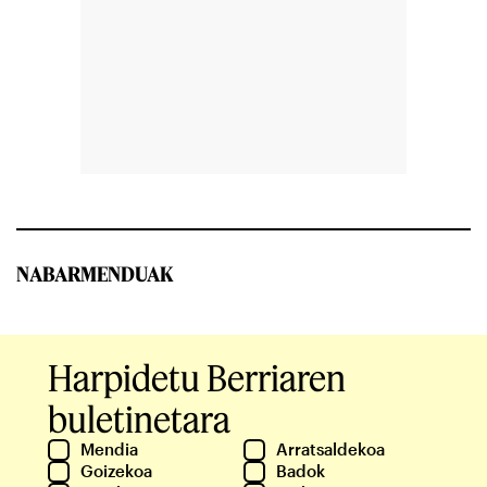
NABARMENDUAK
Harpidetu Berriaren
buletinetara
Mendia
Arratsaldekoa
Goizekoa
Badok