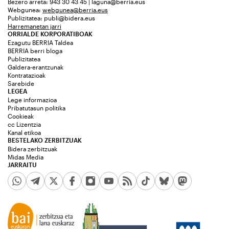
Bezero arreta: 943 30 43 45 | laguna@berria.eus
Webgunea:
webgunea@berria.eus
Publizitatea:
publi@bidera.eus
Harremanetan jarri
ORRIALDE KORPORATIBOAK
Ezagutu BERRIA Taldea
BERRIA berri bloga
Publizitatea
Galdera-erantzunak
Kontratazioak
Sarebide
LEGEA
Lege informazioa
Pribatutasun politika
Cookieak
cc Lizentzia
Kanal etikoa
BESTELAKO ZERBITZUAK
Bidera zerbitzuak
Midas Media
JARRAITU