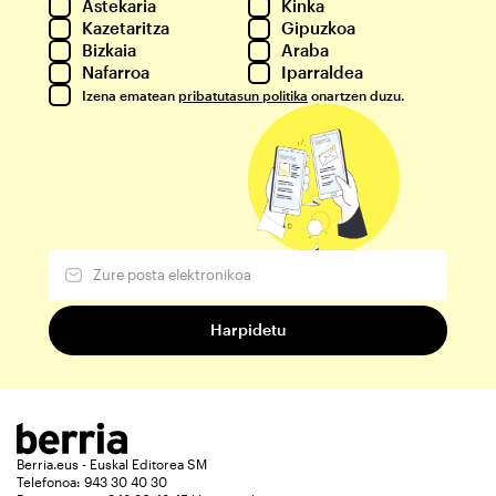
Astekaria
Kinka
Kazetaritza
Gipuzkoa
Bizkaia
Araba
Nafarroa
Iparraldea
Izena ematean
pribatutasun politika
onartzen duzu.
Berria.eus - Euskal Editorea SM
Telefonoa: 943 30 40 30