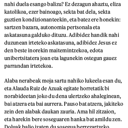
nahi duela esango balizu? Ez dezagun ahaztu, eliza
katolikoa, ezer bainoago, sekta bat dela, sekta
guztien kondizionanteekin, eta batez ere honekin:
sartzen bazara, autonomia pertsonala eta
askatasuna galduko dituzu. Adibidez handik nahi
duzunean irteteko askatasuna, adibidez Jesus ez
den beste inorekin maitemintzekoa, edota
unibertsitatera joan eta lagunekin ostegun gauez
parrandan irtetekoa.
Alaba nerabeak moja sartu nahiko lukeela esan du,
eta Alauda Ruiz de Azuak egitate horretatik bi
norabideetan joko du dena ulertzeko ahaleginean,
bai atzera eta bai aurrera. Pauso bat atzera, jakiteko
zein den alabak daukan zauria. Ama hil zitzaion,
eta harekin bere soseguaren hanka bat amildu zen.
Doluak balio izaten du sosegua berrezartzeko,