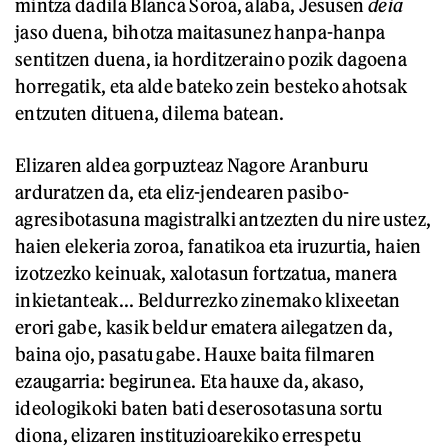
mintza dadila Blanca Soroa, alaba, Jesusen
deia
jaso duena, bihotza maitasunez hanpa-hanpa
sentitzen duena, ia horditzeraino pozik dagoena
horregatik, eta alde bateko zein besteko ahotsak
entzuten dituena, dilema batean.
Elizaren aldea gorpuzteaz Nagore Aranburu
arduratzen da, eta eliz-jendearen pasibo-
agresibotasuna magistralki antzezten du nire ustez,
haien elekeria zoroa, fanatikoa eta iruzurtia, haien
izotzezko keinuak, xalotasun fortzatua, manera
inkietanteak... Beldurrezko zinemako klixeetan
erori gabe, kasik beldur ematera ailegatzen da,
baina ojo, pasatu gabe. Hauxe baita filmaren
ezaugarria: begirunea. Eta hauxe da, akaso,
ideologikoki baten bati deserosotasuna sortu
diona, elizaren instituzioarekiko errespetu