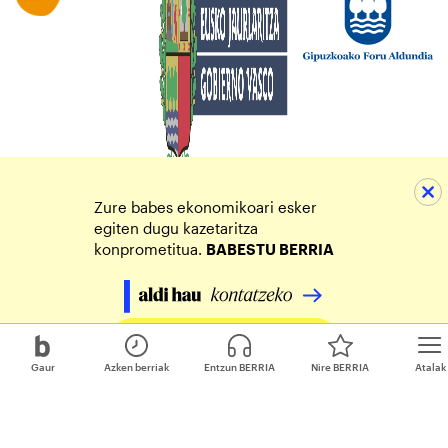
Zure babes ekonomikoari esker
egiten dugu kazetaritza
konprometitua.
BABESTU BERRIA
Egin zure ekarpena
Gaur
Azken berriak
Entzun BERRIA
Nire BERRIA
Atalak