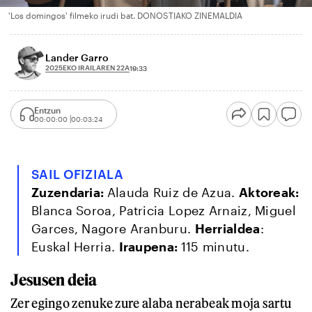
'Los domingos' filmeko irudi bat. DONOSTIAKO ZINEMALDIA
Lander Garro
2025EKO IRAILAREN 22A
19:33
Entzun
00:00:00
00:03:24
SAIL OFIZIALA
Zuzendaria:
Alauda Ruiz de Azua.
Aktoreak:
Blanca Soroa, Patricia Lopez Arnaiz, Miguel
Garces, Nagore Aranburu.
Herrialdea
:
Euskal Herria.
Iraupena:
115 minutu.
Jesusen deia
Zer egingo zenuke zure alaba nerabeak moja sartu