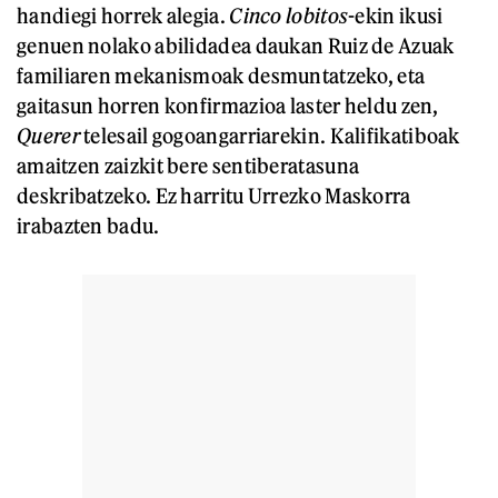
handiegi horrek alegia.
Cinco lobitos
-ekin ikusi
genuen nolako abilidadea daukan Ruiz de Azuak
familiaren mekanismoak desmuntatzeko, eta
gaitasun horren konfirmazioa laster heldu zen,
Querer
telesail gogoangarriarekin. Kalifikatiboak
amaitzen zaizkit bere sentiberatasuna
deskribatzeko. Ez harritu Urrezko Maskorra
irabazten badu.