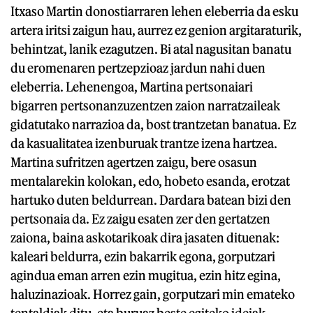
Itxaso Martin donostiarraren lehen eleberria da esku
artera iritsi zaigun hau, aurrez ez genion argitaraturik,
behintzat, lanik ezagutzen. Bi atal nagusitan banatu
du eromenaren pertzepzioaz jardun nahi duen
eleberria. Lehenengoa, Martina pertsonaiari
bigarren pertsonanzuzentzen zaion narratzaileak
gidatutako narrazioa da, bost trantzetan banatua. Ez
da kasualitatea izenburuak trantze izena hartzea.
Martina sufritzen agertzen zaigu, bere osasun
mentalarekin kolokan, edo, hobeto esanda, erotzat
hartuko duten beldurrean. Dardara batean bizi den
pertsonaia da. Ez zaigu esaten zer den gertatzen
zaiona, baina askotarikoak dira jasaten dituenak:
kaleari beldurra, ezin bakarrik egona, gorputzari
agindua eman arren ezin mugitua, ezin hitz egina,
haluzinazioak. Horrez gain, gorputzari min emateko
tentaldiak ditu, eta buruaz beste egiteko ideiak.