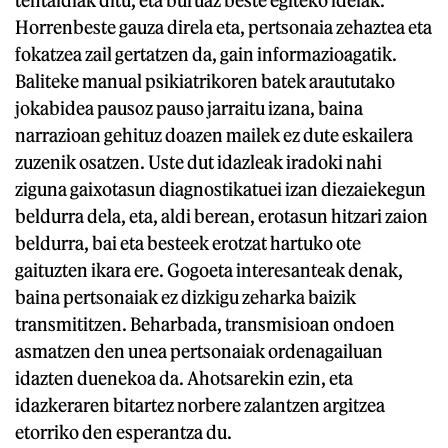
Horrenbeste gauza direla eta, pertsonaia zehaztea eta
fokatzea zail gertatzen da, gain informazioagatik.
Baliteke manual psikiatrikoren batek araututako
jokabidea pausoz pauso jarraitu izana, baina
narrazioan gehituz doazen mailek ez dute eskailera
zuzenik osatzen. Uste dut idazleak iradoki nahi
ziguna gaixotasun diagnostikatuei izan diezaiekegun
beldurra dela, eta, aldi berean, erotasun hitzari zaion
beldurra, bai eta besteek erotzat hartuko ote
gaituzten ikara ere. Gogoeta interesanteak denak,
baina pertsonaiak ez dizkigu zeharka baizik
transmititzen. Beharbada, transmisioan ondoen
asmatzen den unea pertsonaiak ordenagailuan
idazten duenekoa da. Ahotsarekin ezin, eta
idazkeraren bitartez norbere zalantzen argitzea
etorriko den esperantza du.