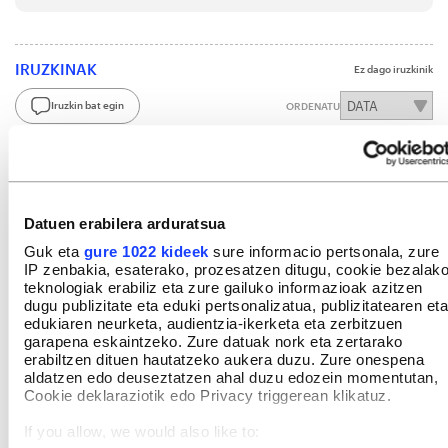
IRUZKINAK
Ez dago iruzkinik
Iruzkin bat egin
ORDENATU
Datuen erabilera arduratsua
Guk eta
gure 1022 kideek
sure informacio pertsonala, zure
IP zenbakia, esaterako, prozesatzen ditugu, cookie bezalak
teknologiak erabiliz eta zure gailuko informazioak azitzen
dugu publizitate eta eduki pertsonalizatua, publizitatearen eta
edukiaren neurketa, audientzia-ikerketa eta zerbitzuen
garapena eskaintzeko. Zure datuak nork eta zertarako
erabiltzen dituen hautatzeko aukera duzu. Zure onespena
aldatzen edo deuseztatzen ahal duzu edozein momentutan,
Cookie deklaraziotik edo Privacy triggerean klikatuz.
If you allow, we would also like to: