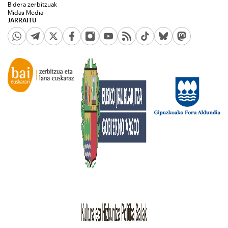
Bidera zerbitzuak
Midas Media
JARRAITU