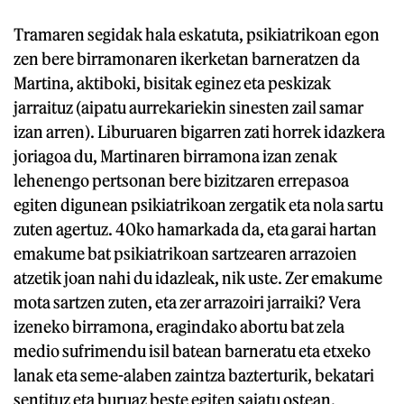
Tramaren segidak hala eskatuta, psikiatrikoan egon
zen bere birramonaren ikerketan barneratzen da
Martina, aktiboki, bisitak eginez eta peskizak
jarraituz (aipatu aurrekariekin sinesten zail samar
izan arren). Liburuaren bigarren zati horrek idazkera
joriagoa du, Martinaren birramona izan zenak
lehenengo pertsonan bere bizitzaren errepasoa
egiten digunean psikiatrikoan zergatik eta nola sartu
zuten agertuz. 40ko hamarkada da, eta garai hartan
emakume bat psikiatrikoan sartzearen arrazoien
atzetik joan nahi du idazleak, nik uste. Zer emakume
mota sartzen zuten, eta zer arrazoiri jarraiki? Vera
izeneko birramona, eragindako abortu bat zela
medio sufrimendu isil batean barneratu eta etxeko
lanak eta seme-alaben zaintza bazterturik, bekatari
sentituz eta buruaz beste egiten saiatu ostean,