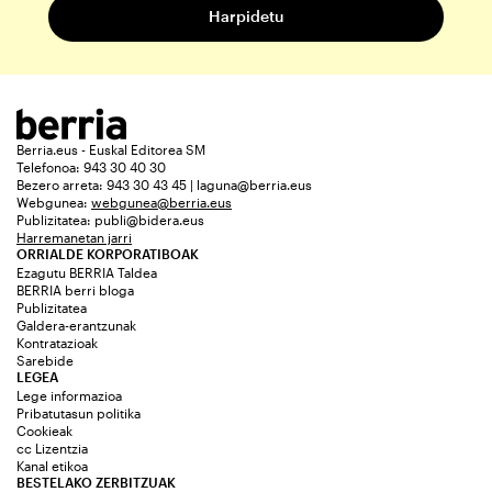
Berria.eus - Euskal Editorea SM
Telefonoa: 943 30 40 30
Bezero arreta: 943 30 43 45 | laguna@berria.eus
Webgunea:
webgunea@berria.eus
Publizitatea:
publi@bidera.eus
Harremanetan jarri
ORRIALDE KORPORATIBOAK
Ezagutu BERRIA Taldea
BERRIA berri bloga
Publizitatea
Galdera-erantzunak
Kontratazioak
Sarebide
LEGEA
Lege informazioa
Pribatutasun politika
Cookieak
cc Lizentzia
Kanal etikoa
BESTELAKO ZERBITZUAK