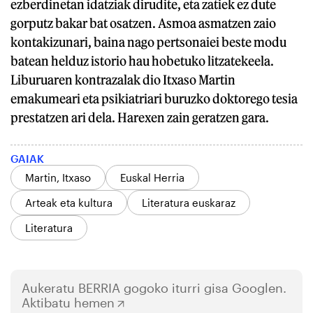
ezberdinetan idatziak dirudite, eta zatiek ez dute
gorputz bakar bat osatzen. Asmoa asmatzen zaio
kontakizunari, baina nago pertsonaiei beste modu
batean helduz istorio hau hobetuko litzatekeela.
Liburuaren kontrazalak dio Itxaso Martin
emakumeari eta psikiatriari buruzko doktorego tesia
prestatzen ari dela. Harexen zain geratzen gara.
GAIAK
Martin, Itxaso
Euskal Herria
Arteak eta kultura
Literatura euskaraz
Literatura
Aukeratu
BERRIA
gogoko iturri gisa Googlen.
Aktibatu hemen