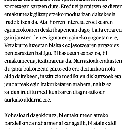
zoroetxean sartzen dute. Ereduei jarraitzen ez dieten
emakumeak giltzapetzeko modua izan daitekeela
iradokitzen da. Atal horren interesa eroetxearen
egunerokoaren deskribapenean dago, baita eroaren
gain jausten den estigmaren gaineko gogoetan ere,
Verak urte luzeetan bisitak ez jasotzearen arrazoiez
pentsarazten baitigu. Bi kasuetan espazioa, bi
emakumeena, itxiturarena da. Narrazioak erakusten
du garai bakoitzean gaixo edo ero deiturikoa nola
alda daitekeen, instituzio medikuen diskurtsoek eta
jendarteak egin irakurketaren arabera, nahiz ez
zaidan iruditu medikuntzaren diagnostikoen
aurkako aldarria ere.
Kohesioari dagokionez, bi emakumeen arteko
paralelismoa nabarmena izanagatik, bi atalek aldi