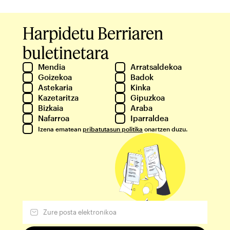
Harpidetu Berriaren
buletinetara
Mendia
Arratsaldekoa
Goizekoa
Badok
Astekaria
Kinka
Kazetaritza
Gipuzkoa
Bizkaia
Araba
Nafarroa
Iparraldea
Izena ematean
pribatutasun politika
onartzen duzu.