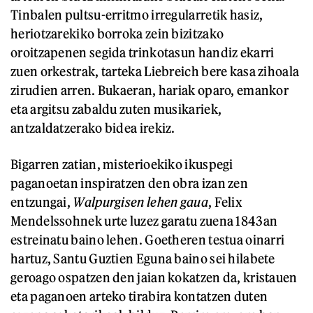
Tinbalen pultsu-erritmo irregularretik hasiz,
heriotzarekiko borroka zein bizitzako
oroitzapenen segida trinkotasun handiz ekarri
zuen orkestrak, tarteka Liebreich bere kasa zihoala
zirudien arren. Bukaeran, hariak oparo, emankor
eta argitsu zabaldu zuten musikariek,
antzaldatzerako bidea irekiz.
Bigarren zatian, misterioekiko ikuspegi
paganoetan inspiratzen den obra izan zen
entzungai,
Walpurgisen lehen gaua
, Felix
Mendelssohnek urte luzez garatu zuena 1843an
estreinatu baino lehen. Goetheren testua oinarri
hartuz, Santu Guztien Eguna baino sei hilabete
geroago ospatzen den jaian kokatzen da, kristauen
eta paganoen arteko tirabira kontatzen duten