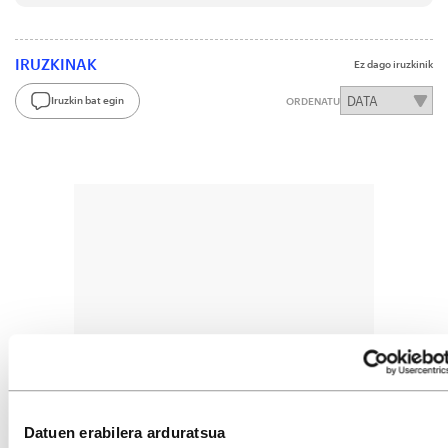
IRUZKINAK
Ez dago iruzkinik
Iruzkin bat egin
ORDENATU
Datuen erabilera arduratsua