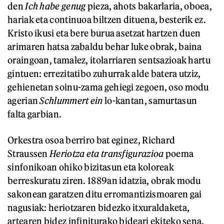
den
Ich habe genug
pieza, ahots bakarlaria, oboea,
hariak eta continuoa biltzen dituena, besterik ez.
Kristo ikusi eta bere burua asetzat hartzen duen
arimaren hatsa zabaldu behar luke obrak, baina
oraingoan, tamalez, itolarriaren sentsazioak hartu
gintuen: errezitatibo zuhurrak alde batera utziz,
gehienetan soinu-zama gehiegi zegoen, oso modu
agerian
Schlummert ein
lo-kantan, samurtasun
falta garbian.
Orkestra osoa berriro bat eginez, Richard
Straussen
Heriotza eta transfigurazioa
poema
sinfonikoan ohiko bizitasun eta koloreak
berreskuratu ziren. 1889an idatzia, obrak modu
sakonean garatzen ditu erromantizismoaren gai
nagusiak: heriotzaren bidezko itxuraldaketa,
artearen bidez infiniturako bideari ekiteko sena.