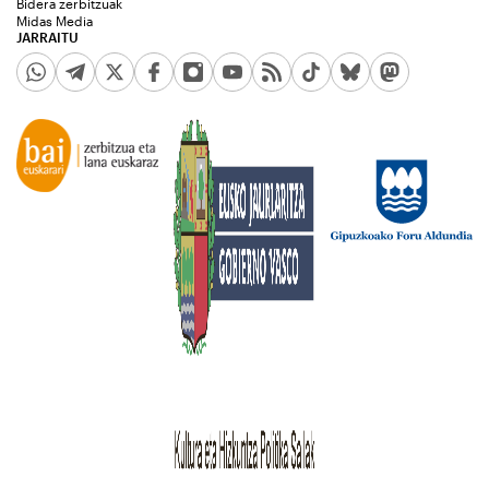
Bidera zerbitzuak
Midas Media
JARRAITU