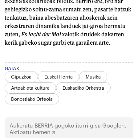
eszena askotarikoak bilduz. Berriro ere, oro har
gehiegizko soinu-zama sumatu zen, pasarte batzuk
tenkatuz, baina abesbatzaren ahoskerak zein
orkestraren dinamika landuek jai-giroa bermatu
zuten,
Es lacht der Mai
xalotik druidek dakarten
kerik gabeko sugar garbi eta garailera arte.
GAIAK
Gipuzkoa
Euskal Herria
Musika
Arteak eta kultura
Euskadiko Orkestra
Donostiako Orfeoia
Aukeratu
BERRIA
gogoko iturri gisa Googlen.
Aktibatu hemen