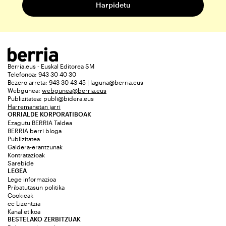
Berria.eus - Euskal Editorea SM
Telefonoa: 943 30 40 30
Bezero arreta: 943 30 43 45 | laguna@berria.eus
Webgunea:
webgunea@berria.eus
Publizitatea:
publi@bidera.eus
Harremanetan jarri
ORRIALDE KORPORATIBOAK
Ezagutu BERRIA Taldea
BERRIA berri bloga
Publizitatea
Galdera-erantzunak
Kontratazioak
Sarebide
LEGEA
Lege informazioa
Pribatutasun politika
Cookieak
cc Lizentzia
Kanal etikoa
BESTELAKO ZERBITZUAK