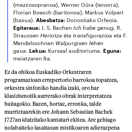
(mezzosopranoa), Werner Güra (tenorra),
Florian Boesch (baritonoa), Markus Volpert
(baxua).
Abesbatza:
Donostiako Orfeoia.
Egitaraua:
J. S. Bachen
Ich habe genug
, R.
Straussen
Heriotza eta transfigurazioa
eta F.
Mendelssohnen
Walpurgisen lehen
gaua.
Lekua:
Kursaal auditoriuma.
Eguna:
maiatzaren 8a.
Ez da ohikoa Euskadiko Orkestraren
programazioan errepertorio barrokoa topatzea,
orkestra sinfoniko handia izaki, oro har
klasizismotik aurrerako obrak interpretatzea
baitagokio. Bazen, hortaz, erronka, talde
murriztuarekin ere Johann Sebastian Bachek
1727an idatzitako kantatari ekitea. Are gehiago
nolabaiteko lasaitasun mistikoaren adierazpena