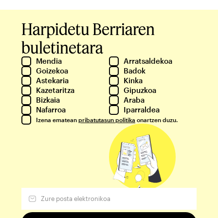
Harpidetu Berriaren
buletinetara
Mendia
Arratsaldekoa
Goizekoa
Badok
Astekaria
Kinka
Kazetaritza
Gipuzkoa
Bizkaia
Araba
Nafarroa
Iparraldea
Izena ematean
pribatutasun politika
onartzen duzu.