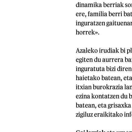
dinamika berriak sor
ere, familia berri ba
inguratzen gaituena
horrek».
Azaleko irudiak bi p
egiten du aurrera ba
inguratuta bizi dire
haietako batean, eta
itxian burokrazia la
ezina kontatzen du 
batean, eta grisaxka
zigiluz eraikitako i