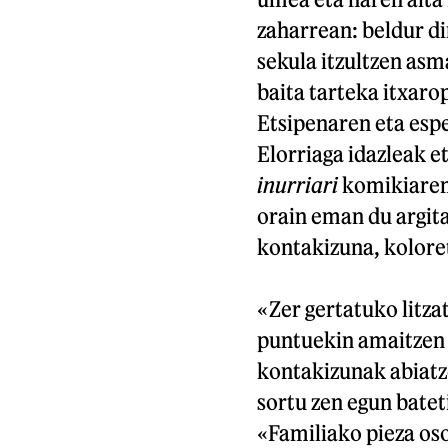
zaharrean: beldur di
sekula itzultzen asm
baita tarteka itxaro
Etsipenaren eta espe
Elorriaga idazleak 
inurriari
komikiaren 
orain eman du argita
kontakizuna, kolore
«Zer gertatuko litzat
puntuekin amaitzen 
kontakizunak abiatz
sortu zen egun batet
«Familiako pieza oso