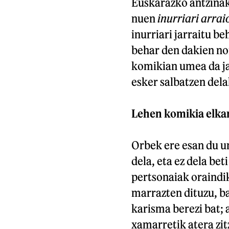
Euskarazko antzinak
nuen
inurriari arrai
inurriari jarraitu be
behar den dakien nor
komikian umea da jar
esker salbatzen del
Lehen komikia elka
Orbek ere esan du u
dela, eta ez dela be
pertsonaiak oraindik
marrazten dituzu, 
karisma berezi bat; 
xamarretik atera zit