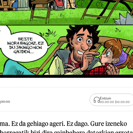
Entzun
A
00:00
00:00:00
00:00:00
ma. Ez da gehiago ageri. Ez dago. Gure izeneko
horregatik bizi dira gainbehera datorkien errota