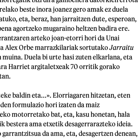
relako beste inora joanez gero amak ez duela
atuko, eta, beraz, han jarraitzen dute, esperoan,
pena agortzeko mugaraino heltzen badira ere.
rantzaren arteko joan-etorri hori da Unai
eta Alex Orbe marrazkilariak sortutako
Jarraitu
muina. Duela bi urte hasi zuten elkarlana, eta
ra Harriet argitaletxeak 70 orritik gorako
tan.
eke baldin eta...». Elorriagaren hitzetan, eten
den formulazio hori izaten da maiz
eko motorretako bat, eta, kasu honetan, hala
ik bestera ama etxetik desagerrarazteko ideia.
 garrantzitsua da ama, eta, desagertzen denean,