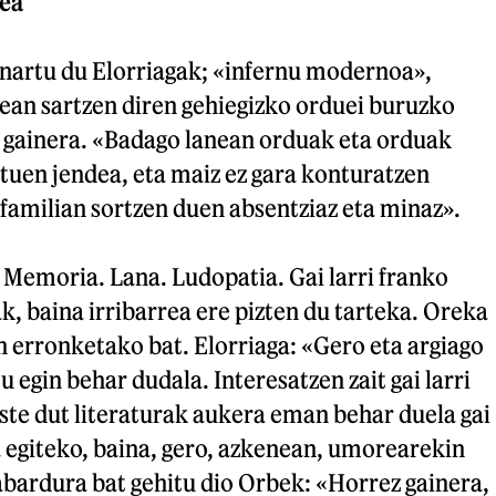
rea
onartu du Elorriagak; «infernu modernoa»,
ean sartzen diren gehiegizko orduei buruzko
, gainera. «Badago lanean orduak eta orduak
ituen jendea, eta maiz ez gara konturatzen
familian sortzen duen absentziaz eta minaz».
 Memoria. Lana. Ludopatia. Gai larri franko
k, baina irribarrea ere pizten du tarteka. Oreka
n erronketako bat. Elorriaga: «Gero eta argiago
u egin behar dudala. Interesatzen zait gai larri
uste dut literaturak aukera eman behar duela gai
 egiteko, baina, gero, azkenean, umorearekin
abardura bat gehitu dio Orbek: «Horrez gainera,