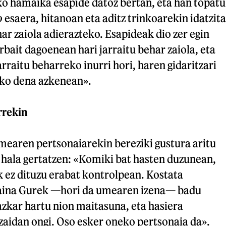
o hamaika esapide datoz bertan, eta han topatu
o
esaera, hitanoan eta aditz trinkoarekin idatzita
har zaiola adierazteko. Esapideak dio zer egin
bait dagoenean hari jarraitu behar zaiola, eta
raitu beharreko inurri hori, haren gidaritzari
ako dena azkenean».
rrekin
mearen pertsonaiarekin bereziki gustura aritu
ti hala gertatzen: «Komiki bat hasten duzunean,
 ez dituzu erabat kontrolpean. Kostata
baina Gurek —hori da umearen izena— badu
azkar hartu nion maitasuna, eta hasiera
zaidan ongi. Oso esker oneko pertsonaia da».