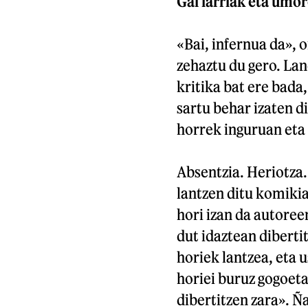
Gai larriak eta umo
«Bai, infernua da», 
zehaztu du gero. Lan
kritika bat ere bada
sartu behar izaten d
horrek inguruan eta 
Absentzia. Heriotza.
lantzen ditu komikia
hori izan da autoree
dut idaztean dibertit
horiek lantzea, eta 
horiei buruz gogoeta
dibertitzen zara». Ñ