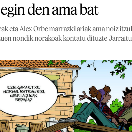
egin den ama bat
eak eta Alex Orbe marrazkilariak ama noiz itzu
zuen nondik norakoak kontatu dituzte 'Jarraitu 