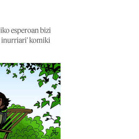
liko esperoan bizi
inurriari' komiki