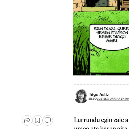
Iñigo Astiz
2021EKO URRIAREN 16
BILBO
Lurrundu egin zaie a
umea eta haren aita 