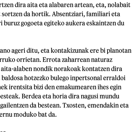
tzen dira aita eta alabaren artean, eta, nolabait
t sortzen da hortik. Absentziari, familiari eta
ri buruz gogoeta egiteko aukera eskaintzen du
lano ageri ditu, eta kontakizunak ere bi planotan
rruko orrietan. Errota zaharrean naturaz
n aita-alaben nondik norakoak kontatzen dira
 baldosa hotzezko bulego inpertsonal erraldoi
nek irentsita bizi den emakumearen ihes egin
besteak. Berdea eta horia dira nagusi mundu
 gailentzen da bestean. Txosten, emendakin eta
nfernu moduko bat da.