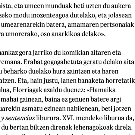
ista, eta umeen munduak beti uzten du aukera
eko modu inozenteagoa dutelako, eta jolasean
ta umearenarekin batera, amamaren pertsonaiak
a umorerako, oso anarkikoa delako».
nkaz gora jarriko du komikian aitaren eta
remana. Erabat gogogabetuta geratu delako aita
u beharko duelako hura zaintzen eta haren
iatzen. Eta, hain justu, lanen banaketa horretatik
tulua, Elorriagak azaldu duenez: «Hamaika
 mahai gainean, baina ez genuen batere argi
uarekin asmatu ezinean nabilenean, beti jotzen
 y sentencias
liburura. XVI. mendeko liburua da,
 du bertan biltzen direnak lehenagokoak direla.