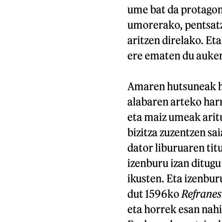
ume bat da protagon
umorerako, pentsatz
aritzen direlako. E
ere ematen du auker
Amaren hutsuneak ha
alabaren arteko har
eta maiz umeak arit
bizitza zuzentzen sa
dator liburuaren ti
izenburu izan ditugu
ikusten. Eta izenbur
dut 1596ko
Refranes
eta horrek esan nahi