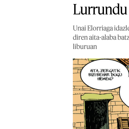
Lurrundu 
Unai Elorriaga idazl
diren aita-alaba bat
liburuan