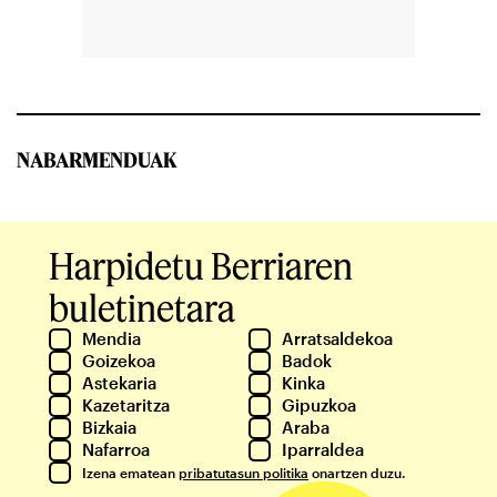
NABARMENDUAK
Harpidetu Berriaren
buletinetara
Mendia
Arratsaldekoa
Goizekoa
Badok
Astekaria
Kinka
Kazetaritza
Gipuzkoa
Bizkaia
Araba
Nafarroa
Iparraldea
Izena ematean
pribatutasun politika
onartzen duzu.