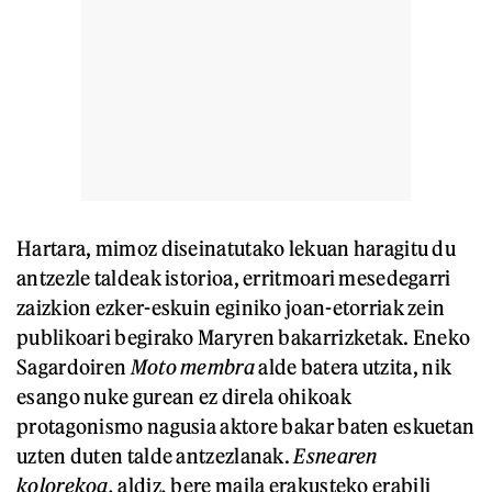
Hartara, mimoz diseinatutako lekuan haragitu du
antzezle taldeak istorioa, erritmoari mesedegarri
zaizkion ezker-eskuin eginiko joan-etorriak zein
publikoari begirako Maryren bakarrizketak. Eneko
Sagardoiren
Moto membra
alde batera utzita, nik
esango nuke gurean ez direla ohikoak
protagonismo nagusia aktore bakar baten eskuetan
uzten duten talde antzezlanak.
Esnearen
kolorekoa,
aldiz
,
bere maila erakusteko erabili