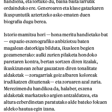
handiena, eta lortuko du, baina baita larrutik
ordainduko ere. Generoaren eta klase gatazkaren
ikuspuntutik aztertzeko asko ematen duen
biografia dugu berea.
Istorio mamitsu hori —hona meritu handietako bat
— espazio eszenografiko anbiziotsu baten
magalean datorkigu bilduta, ikusleen begien
gozamenerako: aulki zurien pilaketa hondoko
paretaren kontra, bertan sortzen diren itzalak,
ikuskizunean zehar gauzatzen diren tonalitate
aldaketak —zoragarriak goiz albaren koloreak
irudikatzen dituztenak— eta zoruaren azal zuria.
Merezimendu handikoa da, halaber, eszena
aldaketak markatzeko argien antzaldatzea, eta
altura ezberdinetan paratutako alde bateko fokuen
aldeko hautua egin izana.