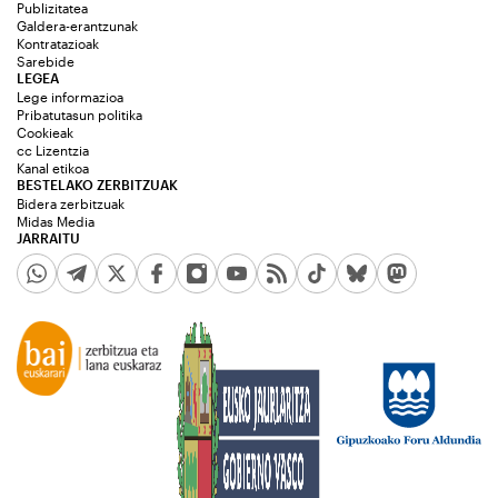
Publizitatea
Galdera-erantzunak
Kontratazioak
Sarebide
LEGEA
Lege informazioa
Pribatutasun politika
Cookieak
cc Lizentzia
Kanal etikoa
BESTELAKO ZERBITZUAK
Bidera zerbitzuak
Midas Media
JARRAITU