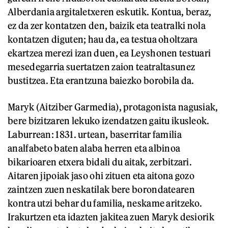
Alberdania argitaletxeren eskutik. Kontua, beraz,
ez da zer kontatzen den, baizik eta teatralki nola
kontatzen diguten; hau da, ea testua oholtzara
ekartzea merezi izan duen, ea Leyshonen testuari
mesedegarria suertatzen zaion teatraltasunez
bustitzea. Eta erantzuna baiezko borobila da.
Maryk (Aitziber Garmedia), protagonista nagusiak,
bere bizitzaren lekuko izendatzen gaitu ikusleok.
Laburrean: 1831. urtean, baserritar familia
analfabeto baten alaba herren eta albinoa
bikarioaren etxera bidali du aitak, zerbitzari.
Aitaren jipoiak jaso ohi zituen eta aitona gozo
zaintzen zuen neskatilak bere borondatearen
kontra utzi behar du familia, neskame aritzeko.
Irakurtzen eta idazten jakitea zuen Maryk desiorik