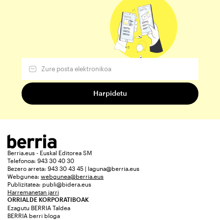
Berria.eus - Euskal Editorea SM
Telefonoa: 943 30 40 30
Bezero arreta: 943 30 43 45 | laguna@berria.eus
Webgunea:
webgunea@berria.eus
Publizitatea:
publi@bidera.eus
Harremanetan jarri
ORRIALDE KORPORATIBOAK
Ezagutu BERRIA Taldea
BERRIA berri bloga