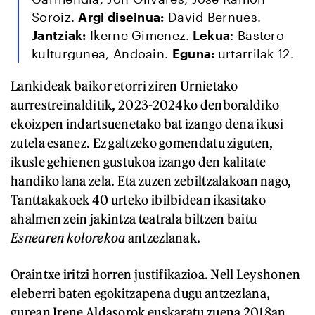
Soroiz.
Argi diseinua:
David Bernues.
Jantziak
:
Ikerne Gimenez.
Lekua
: Bastero
kulturgunea, Andoain.
Eguna:
urtarrilak 12.
Lankideak baikor etorri ziren Urnietako
aurrestreinalditik, 2023-2024ko denboraldiko
ekoizpen indartsuenetako bat izango dena ikusi
zutela esanez. Ez galtzeko gomendatu ziguten,
ikusle gehienen gustukoa izango den kalitate
handiko lana zela. Eta zuzen zebiltzalakoan nago,
Tanttakakoek 40 urteko ibilbidean ikasitako
ahalmen zein jakintza teatrala biltzen baitu
Esnearen kolorekoa
antzezlanak.
Oraintxe iritzi horren justifikazioa. Nell Leyshonen
eleberri baten egokitzapena dugu antzezlana,
gurean Irene Aldasorok euskaratu zuena 2018an,