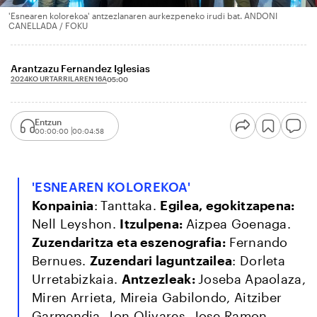
'Esnearen kolorekoa' antzezlanaren aurkezpeneko irudi bat. ANDONI
CANELLADA / FOKU
Arantzazu Fernandez Iglesias
2024KO URTARRILAREN 16A
05:00
Entzun
00:00:00
00:04:58
'ESNEAREN KOLOREKOA'
K
onpainia
:
Tanttaka.
Egilea, egokitzapena
:
Nell Leyshon.
Itzulpena
:
Aizpea Goenaga.
Zuzendaritza eta
eszenografia:
Fernando
Bernues.
Zuzendari laguntzailea
: Dorleta
Urretabizkaia.
Antzezleak:
Joseba Apaolaza,
Miren Arrieta, Mireia Gabilondo, Aitziber
Garmendia, Jon Olivares, Jose Ramon