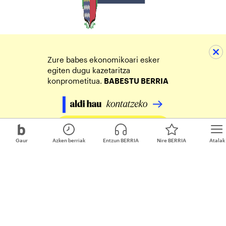
Zure babes ekonomikoari esker
egiten dugu kazetaritza
konprometitua.
BABESTU BERRIA
Egin zure ekarpena
Gaur
Azken berriak
Entzun BERRIA
Nire BERRIA
Atalak