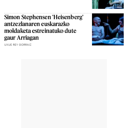
Simon Stephensen 'Heisenberg'
antzezlanaren euskarazko
moldaketa estreinatuko dute
gaur Arriagan
UXUE REY GORRAIZ