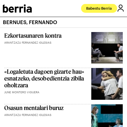
Babestu Berria
BERNUES, FERNANDO
Ezkortasunaren kontra
ARANTZAZU FERNANDEZ IGLESIAS
«Logaletuta dagoen gizarte hau»
esnatzeko, desobedientzia zibila
oholtzara
JUNE MONTERO VIGUERA
Osasun mentalari buruz
ARANTZAZU FERNANDEZ IGLESIAS