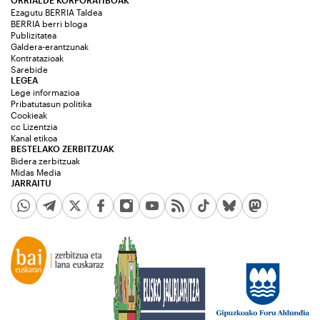
ORRIALDE KORPORATIBOAK
Ezagutu BERRIA Taldea
BERRIA berri bloga
Publizitatea
Galdera-erantzunak
Kontratazioak
Sarebide
LEGEA
Lege informazioa
Pribatutasun politika
Cookieak
cc Lizentzia
Kanal etikoa
BESTELAKO ZERBITZUAK
Bidera zerbitzuak
Midas Media
JARRAITU