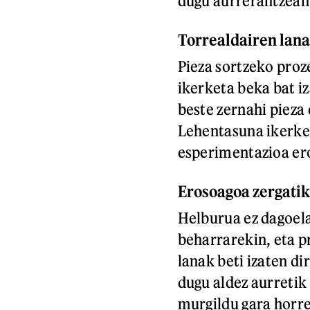
dugu aurrerantzean 
Torrealdairen lana
Pieza sortzeko proz
ikerketa beka bat i
beste zernahi pieza
Lehentasuna ikerket
esperimentazioa ero
Erosoagoa zergati
Helburua ez dagoela
beharrarekin, eta p
lanak beti izaten d
dugu aldez aurretik 
murgildu gara horre