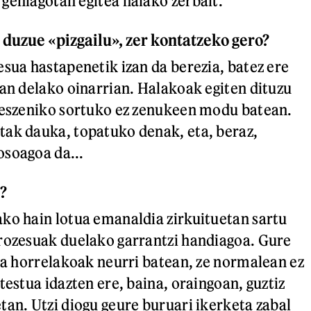
gehiagotan egitea halako zerbait.
 duzue «pizgailu», zer kontatzeko gero?
esua hastapenetik izan da berezia, batez ere
zan delako oinarrian. Halakoak egiten dituzu
 eszeniko sortuko ez zenukeen modu batean.
ak dauka, topatuko denak, eta, beraz,
soagoa da...
k?
ko hain lotua emanaldia zirkuituetan sartu
rozesuak duelako garrantzi handiagoa. Gure
ira horrelakoak neurri batean, ze normalean ez
testua idazten ere, baina, oraingoan, guztiz
tan. Utzi diogu geure buruari ikerketa zabal