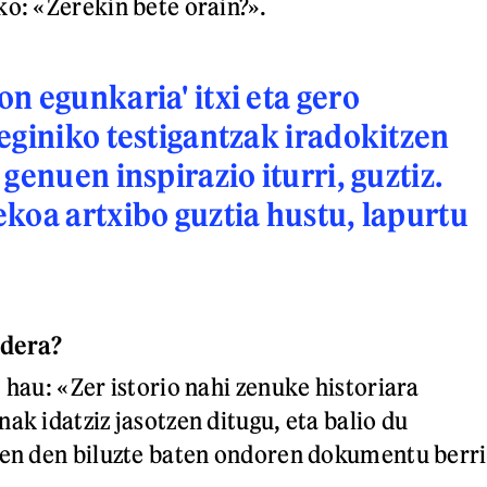
ko: «Zerekin bete orain?».
n egunkaria' itxi eta gero
eginiko testigantzak iradokitzen
genuen inspirazio iturri, guztiz.
koa artxibo guztia hustu, lapurtu
ldera?
 hau: «Zer istorio nahi zenuke historiara
ak idatziz jasotzen ditugu, eta balio du
zen den biluzte baten ondoren dokumentu berri