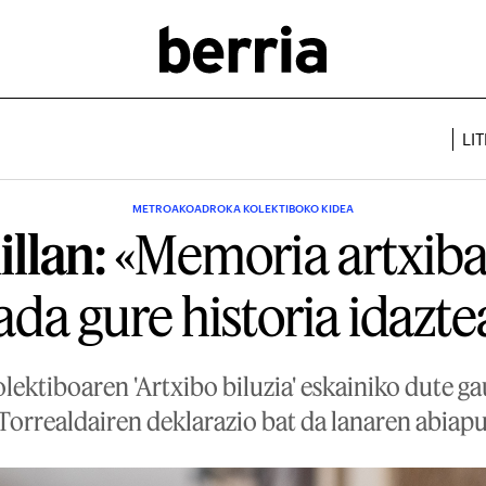
LI
METROAKOADROKA KOLEKTIBOKO KIDEA
illan:
«Memoria artxiba
ada gure historia idazte
ektiboaren 'Artxibo biluzia' eskainiko dute ga
Torrealdairen deklarazio bat da lanaren abiap