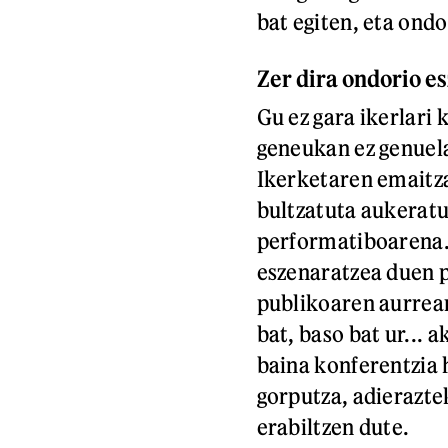
bat egiten, eta ondo
Zer dira ondorio e
Gu ez gara ikerlari 
geneukan ez genuela
Ikerketaren emaitza
bultzatuta aukeratu
performatiboarena. 
eszenaratzea duen 
publikoaren aurrean
bat, baso bat ur... 
baina konferentzia 
gorputza, adierazte
erabiltzen dute.