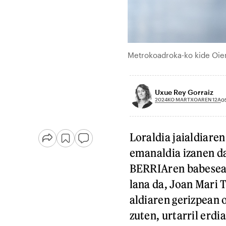
Metrokoadroka-ko kide Oie
Uxue Rey Gorraiz
2024KO MARTXOAREN 12A
05
Loraldia jaialdiaren
emanaldia izanen da
BERRIAren babesean
lana da, Joan Mari 
aldiaren gerizpean 
zuten, urtarril erdi