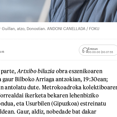
r Guillan, atzo, Donostian. ANDONI CANELLADA / FOKU
Entzun
:15
00:00:00
00:07:55
 parte,
Artxibo biluzia
obra eszenikoaren
 gaur Bilboko Arriaga antzokian, 19:30ean;
 antolatu dute. Metrokoadroka kolektiboare
Torrealdai ikerketa bekaren lehenbiziko
ondua, eta Usurbilen (Gipuzkoa) estreinatu
aldean. Gaur, aldiz, nobedade bat dakar