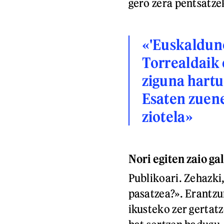
gero zera pentsatze
«'Euskalduno
Torrealdaik 
ziguna hartu 
Esaten zuene
ziotela»
Nori egiten zaio ga
Publikoari. Zehazki,
pasatzea?». Erantzun
ikusteko zer gertat