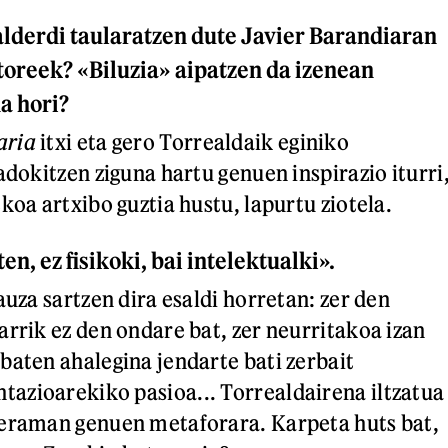
alderdi taularatzen dute Javier Barandiaran
ktoreek? «Biluzia» aipatzen da izenean
da hori?
aria
itxi eta gero Torrealdaik eginiko
adokitzen ziguna hartu genuen inspirazio iturri
koa artxibo guztia hustu, lapurtu ziotela.
en, ez fisikoki, bai intelektualki».
auza sartzen dira esaldi horretan: zer den
arrik ez den ondare bat, zer neurritakoa izan
baten ahalegina jendarte bati zerbait
azioarekiko pasioa... Torrealdairena iltzatua
 eraman genuen metaforara. Karpeta huts bat,