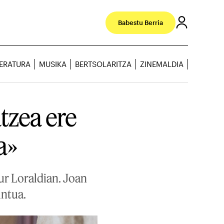
Babestu Berria
TERATURA
MUSIKA
BERTSOLARITZA
ZINEMALDIA
tzea ere
a»
ur Loraldian. Joan
untua.