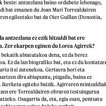
k beste: antzezlana baino ordubete lehenago,
ldi bat emanen du Joan Mari Torrealdairen
ren egileetako bat da Oier Guillan (Donostia,
a antzezlana ez ezik hitzaldi bat ere
. Zer ekarpen eginen du Lorea Agirrek?
a bekatik abiatutakoa dena, ez da berez
a. Ez da lan biografiko bat, eta ez du kontatze
aria
itxi zutenekoa. Gertaera hori eta
artzen dira abiapuntu, pizgailu, baina ez
, ikerketa egiteko baizik. Agirreren mintzaldia
uzen ere Torrealdairen obraren testuingurua
atzeko. Osagarria da, eta, egia esan, pentsatu