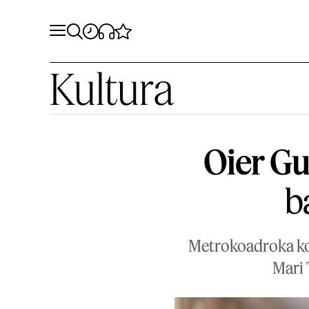
Kultura
Oier Gu
b
Metrokoadroka kol
Mari 