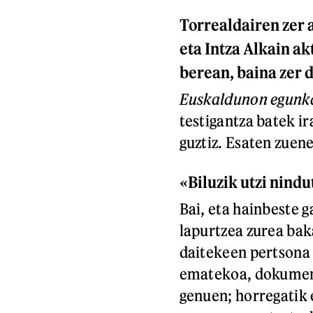
Torrealdairen zer 
eta Intza Alkain a
berean, baina zer 
Euskaldunon egunk
testigantza batek ir
guztiz. Esaten zuene
«Biluzik utzi nindut
Bai, eta hainbeste g
lapurtzea zurea bak
daitekeen pertsona 
ematekoa, dokument
genuen; horregatik