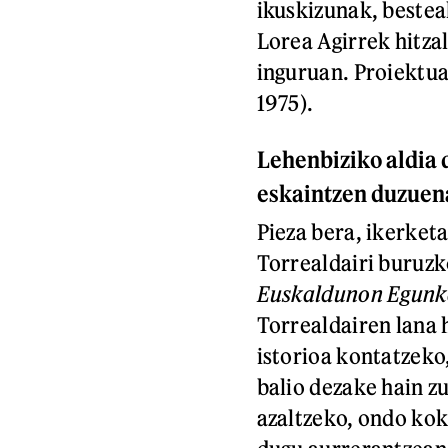
ikuskizunak, bestea
Lorea Agirrek hitza
inguruan. Proiektua
1975).
Lehenbiziko aldia d
eskaintzen duzuena
Pieza bera, ikerket
Torrealdairi buruzko
Euskaldunon Egunk
Torrealdairen lana h
istorioa kontatzeko
balio dezake hain z
azaltzeko, ondo kok