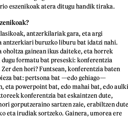
rio eszenikoak atera ditugu handik tiraka.
szenikoak?
klasikoak, antzerkilariak gara, eta argi
 antzerkiari buruzko liburu bat idatzi nahi.
 oholtza gainean ikus daiteke, eta horrek
 dugu formatu bat preseski: konferentzia
Zer den hori? Funtsean, konferentzia baten
pieza bat: pertsona bat —edo gehiago—
, eta powerpoint bat, edo mahai bat, edo aulk
aktoreek konferentzia bat eskaintzen dute,
hori gorputzeraino sartzen zaie, erabiltzen dut
ko eta irudiak sortzeko. Gainera, umorea ere