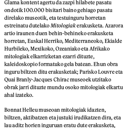
Glama kontent agertu da zazpi hilabete pasatu
ondotik 100.000 bisitari baino gehiago pasatu
direlako museotik, eta testuinguru horretan
estreinatu dutelako
Mitologiak
erakusketa. Azarora
artio iraunen duen behin-behineko erakusketa
horretan, Euskal Herriko, Mediterraneoko, Ekialde
Hurbileko, Mexikoko, Ozeaniako eta Afrikako
mitologiak elkarrizketan ezarri dituzte,
kaleidoskopio formatuko gela batean. Ehun obra
inguru biltzen ditu erakusketak; Parisko Louvre eta
Quai Branly-Jacques Chirac museoek utzitako
obrak jarri dituzte mundu osoko mitologiak elkartu
ahal izateko.
Bonnat Helleu museoan mitologiak idazten,
biltzen, aktibatzen eta justuki irudikatzen dira, eta
lau aditz horien inguruan eratu dute erakusketa,