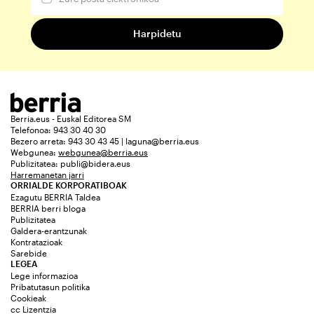
Berria.eus - Euskal Editorea SM
Telefonoa: 943 30 40 30
Bezero arreta: 943 30 43 45 | laguna@berria.eus
Webgunea:
webgunea@berria.eus
Publizitatea:
publi@bidera.eus
Harremanetan jarri
ORRIALDE KORPORATIBOAK
Ezagutu BERRIA Taldea
BERRIA berri bloga
Publizitatea
Galdera-erantzunak
Kontratazioak
Sarebide
LEGEA
Lege informazioa
Pribatutasun politika
Cookieak
cc Lizentzia