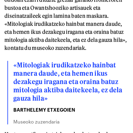
bustoa eta Owantshooziko artisauek eta
diseinatzaileek egin lamina baten maskara.
«Mitologiak irudikatzeko hainbat manera daude,
eta hemen ikus dezakegu iragana eta oraina batuz
mitologia aktiba daitekeela, eta ez dela gauza hila»,
kontatu du museoko zuzendariak.
«Mitologiak irudikatzeko hainbat
manera daude, eta hemen ikus
dezakegu iragana eta oraina batuz
mitologia aktiba daitekeela, ez dela
gauza hila»
BARTHELEMY ETXEGOIEN
Museoko zuzendaria