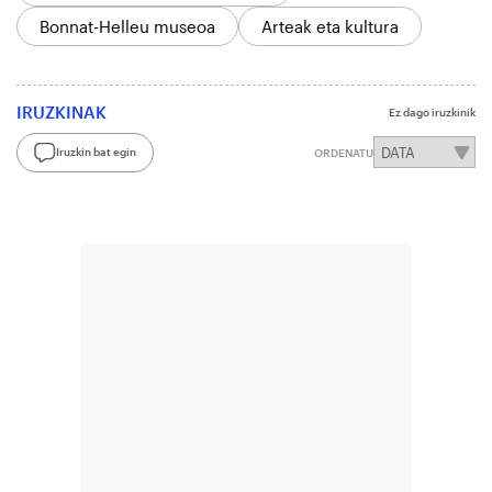
Bonnat-Helleu museoa
Arteak eta kultura
IRUZKINAK
Ez dago iruzkinik
Iruzkin bat egin
ORDENATU