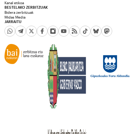
Kanal etikoa
BESTELAKO ZERBITZUAK
Bidera zerbitzuak
Midas Media
JARRAITU