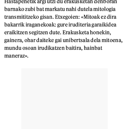
Hastapenetik argi utzi du erakusketan denboran
barnako zubi bat markatu nahi dutela mitologia
transmititzeko gisan. Etxegoien: «Mitoak ez dira
bakarrik iraganekoak: gure iruditeria garaikidea
eraikitzen segitzen dute. Erakusketa honekin,
gainera, ohar daiteke gai unibertsala dela mitoena,
mundu osoan irudikatzen baitira, hainbat
maneraz».