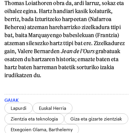
Thomas Loiathoren obra da, ardi larruz, sokaz eta
oihalez egina. Hartz handiari kasik kolaturik,
berriz, bada Izturitzeko harpeetan (Nafarroa
Beherea) atzeman hareharrizko zizelkadura ttipi
bat, baita Marquayengo babeslekuan (Frantzia)
atzeman silexezko hartz ttipi bat ere. Zizelkadurez
gain, Valere Bernarden
Jean de l’Ours
grabatuak
osatzen du hartzaren historia; emazte baten eta
hartz baten harreman batetik sorturiko izakia
irudikatzen du.
GAIAK
Lapurdi
Euskal Herria
Zientzia eta teknologia
Giza eta gizarte zientziak
Etxegoien Glama, Barthelemy