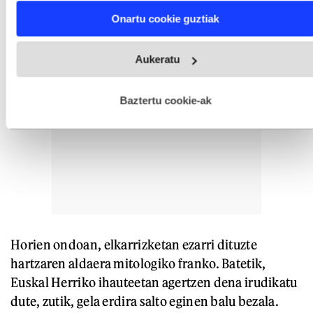
Find out more about how your personal data is processed
Onartu cookie guztiak
and set your preferences in the
details section
.
Webgune honek cookie propioak eta hirugarrenen cookie-
Aukeratu
fitxategiak erabiltzen ditu. Zure esperientzia eta zerbitzuak
hobetzeko asmoz, cookie teknologiaz baliatzen gara. Ohar
hau onartuz gero, teknologia hori erabiltzeko baimen
esplizitua ematen diguzu.
Gehiago irakurri
Baztertu cookie-ak
Horien ondoan, elkarrizketan ezarri dituzte
hartzaren aldaera mitologiko franko. Batetik,
Euskal Herriko ihauteetan agertzen dena irudikatu
dute, zutik, gela erdira salto eginen balu bezala.