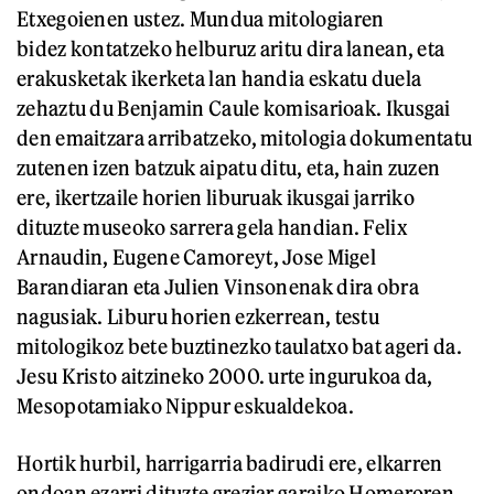
Etxegoienen ustez. Mundua mitologiaren
bidez kontatzeko helburuz aritu dira lanean, eta
erakusketak ikerketa lan handia eskatu duela
zehaztu du Benjamin Caule komisarioak. Ikusgai
den emaitzara arribatzeko, mitologia dokumentatu
zutenen izen batzuk aipatu ditu, eta, hain zuzen
ere, ikertzaile horien liburuak ikusgai jarriko
dituzte museoko sarrera gela handian. Felix
Arnaudin, Eugene Camoreyt, Jose Migel
Barandiaran eta Julien Vinsonenak dira obra
nagusiak. Liburu horien ezkerrean, testu
mitologikoz bete buztinezko taulatxo bat ageri da.
Jesu Kristo aitzineko 2000. urte ingurukoa da,
Mesopotamiako Nippur eskualdekoa.
Hortik hurbil, harrigarria badirudi ere, elkarren
ondoan ezarri dituzte greziar garaiko Homeroren