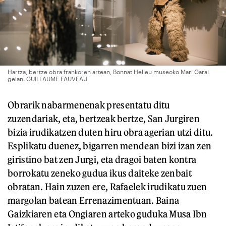
Hartza, bertze obra frankoren artean, Bonnat Helleu museoko Mari Garai
gelan. GUILLAUME FAUVEAU
Obrarik nabarmenenak presentatu ditu
zuzendariak, eta, bertzeak bertze, San Jurgiren
bizia irudikatzen duten hiru obra agerian utzi ditu.
Esplikatu duenez, bigarren mendean bizi izan zen
giristino bat zen Jurgi, eta dragoi baten kontra
borrokatu zeneko gudua ikus daiteke zenbait
obratan. Hain zuzen ere, Rafaelek irudikatu zuen
margolan batean Errenazimentuan. Baina
Gaizkiaren eta Ongiaren arteko guduka Musa Ibn