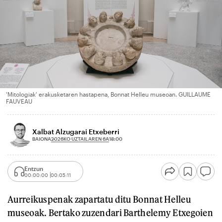
'Mitologiak' erakusketaren hastapena, Bonnat Helleu museoan. GUILLAUME
FAUVEAU
Xalbat Alzugarai Etxeberri
2026KO UZTAILAREN 6A
BAIONA
18:00
Entzun
00:00:00
00:05:11
Aurreikuspenak zapartatu ditu Bonnat Helleu
museoak. Bertako zuzendari Barthelemy Etxegoien