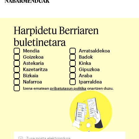
NABARMENDUAK
Harpidetu Berriaren
buletinetara
Mendia
Arratsaldekoa
Goizekoa
Badok
Astekaria
Kinka
Kazetaritza
Gipuzkoa
Bizkaia
Araba
Nafarroa
Iparraldea
Izena ematean
pribatutasun politika
onartzen duzu.