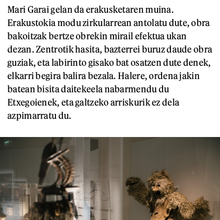
Mari Garai gelan da erakusketaren muina.
Erakustokia modu zirkularrean antolatu dute, obra
bakoitzak bertze obrekin mirail efektua ukan
dezan. Zentrotik hasita, bazterrei buruz daude obra
guziak, eta labirinto gisako bat osatzen dute denek,
elkarri begira balira bezala. Halere, ordena jakin
batean bisita daitekeela nabarmendu du
Etxegoienek, eta galtzeko arriskurik ez dela
azpimarratu du.