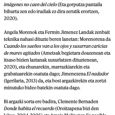
imágenes no caen del cielo
(Eta gorputza pantaila
bihurtu zen edo irudiak ez dira zerutik erortzen,
2020).
Angela Morenok eta Fermin Jimenez Landak zenbait
teknika nahasi dituzte beren lanetan: Morenorena da
Cuando los sueños van a los ojos y susurran caricias
de mares agitados
(Ametsak begietara doazenean eta
itsaso bizien laztanak xuxurlatzen dituztenean,
2020), eta ehunarekin, marrazkiarekin eta
grabatuarekin osatuta dago; Jimenezena
El nadador
(Igerilaria, 2013) da, eta bost argazkirekin eta zortzi
minutuko bideo batekin osatuta dago.
Bi argazki sorta ere badira, Clemente Bernaden
Donde habita el recuerdo
(Oroitzapena bizi den