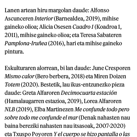
Lanen artean hiru margolan daude: Alfonso
Ascunceren
Interior
(Barnealdea, 2019), mihise
gaineko olioa; Alicia Osesen
Cuadro 1
(Koadroa 1,
2011), mihise gaineko olioa; eta Teresa Sabateren
Pamplona-Iruñea
(2016), hari eta mihise gaineko
pintura.
Eskulturaren alorrean, bi lan daude: June Cresporen
Mismo calor
(Bero berbera, 2018) eta Miren Doizen
Totem
(2020). Bestetik, lau ikus-entzunezko pieza
daude: Greta Alfaroren
Decimocuarta estación
(Hamalaugarren estazioa, 2019), Lorea Alfaroren
NLB
(2019), Elba Martinezen
Me confunde todo pero
sobre todo me confunde el mar
(Denak nahasten nau
baina bereziki nahasten nau itsasoak, 2007-2020)
eta Txuspo Poyoren
Y el cuerpo se hizo pantalla o las