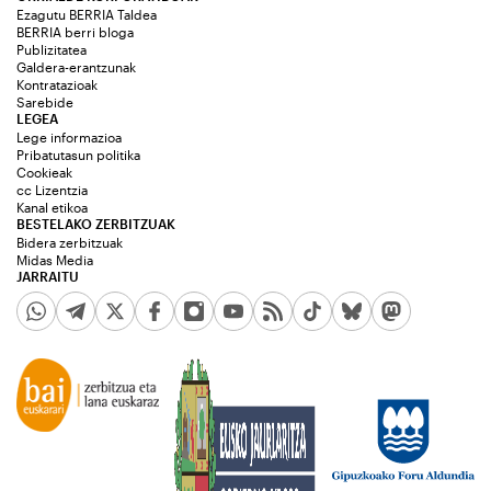
Ezagutu BERRIA Taldea
BERRIA berri bloga
Publizitatea
Galdera-erantzunak
Kontratazioak
Sarebide
LEGEA
Lege informazioa
Pribatutasun politika
Cookieak
cc Lizentzia
Kanal etikoa
BESTELAKO ZERBITZUAK
Bidera zerbitzuak
Midas Media
JARRAITU