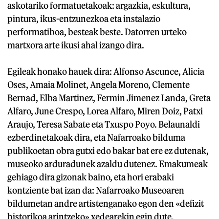
askotariko formatuetakoak: argazkia, eskultura,
pintura, ikus-entzunezkoa eta instalazio
performatiboa, besteak beste. Datorren urteko
martxora arte ikusi ahal izango dira.
Egileak honako hauek dira: Alfonso Ascunce, Alicia
Oses, Amaia Molinet, Angela Moreno, Clemente
Bernad, Elba Martinez, Fermin Jimenez Landa, Greta
Alfaro, June Crespo, Lorea Alfaro, Miren Doiz, Patxi
Araujo, Teresa Sabate eta Txuspo Poyo. Belaunaldi
ezberdinetakoak dira, eta Nafarroako bilduma
publikoetan obra gutxi edo bakar bat ere ez dutenak,
museoko arduradunek azaldu dutenez. Emakumeak
gehiago dira gizonak baino, eta hori erabaki
kontziente bat izan da: Nafarroako Museoaren
bildumetan andre artistenganako egon den «defizit
historikoa arintzeko» xedearekin egin dute,