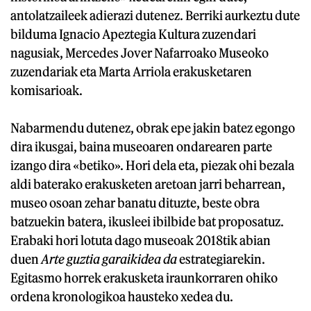
antolatzaileek adierazi dutenez. Berriki aurkeztu dute
bilduma Ignacio Apeztegia Kultura zuzendari
nagusiak, Mercedes Jover Nafarroako Museoko
zuzendariak eta Marta Arriola erakusketaren
komisarioak.
Nabarmendu dutenez, obrak epe jakin batez egongo
dira ikusgai, baina museoaren ondarearen parte
izango dira «betiko». Hori dela eta, piezak ohi bezala
aldi baterako erakusketen aretoan jarri beharrean,
museo osoan zehar banatu dituzte, beste obra
batzuekin batera, ikusleei ibilbide bat proposatuz.
Erabaki hori lotuta dago museoak 2018tik abian
duen
Arte guztia garaikidea da
estrategiarekin.
Egitasmo horrek erakusketa iraunkorraren ohiko
ordena kronologikoa hausteko xedea du.