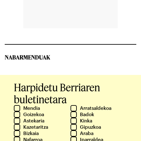
NABARMENDUAK
Harpidetu Berriaren
buletinetara
Mendia
Arratsaldekoa
Goizekoa
Badok
Astekaria
Kinka
Kazetaritza
Gipuzkoa
Bizkaia
Araba
Nafarroa
Iparraldea