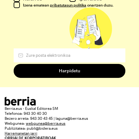
Izena ematean
pribatutasun politika
onartzen duzu.
Berria.eus - Euskal Editorea SM
Telefonoa: 943 30 40 30
Bezero arreta: 943 30 43 45 | laguna@berria.eus
Webgunea:
webgunea@berria.eus
Publizitatea:
publi@bidera.eus
Harremanetan jarri
ORRIALDE KORPORATIBOAK