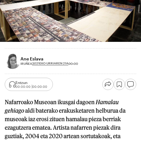
Ane Eslava
2021EKO URRIAREN 21A
IRUÑEA
00:00
Entzun
00:00:00
00:00:00
Nafarroako Museoan ikusgai dagoen
Hamalau
gehiago
aldi baterako erakusketaren helburua da
museoak iaz erosi zituen hamalau pieza berriak
ezagutzera ematea. Artista nafarren piezak dira
guztiak, 2004 eta 2020 artean sortutakoak, eta