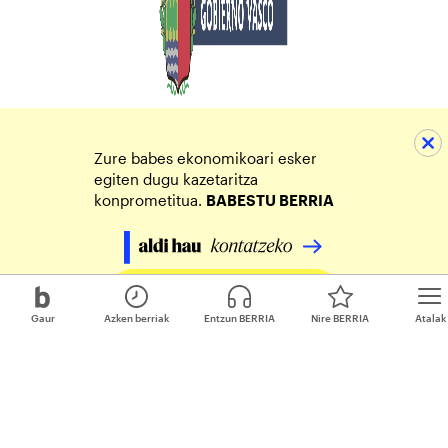
Zure babes ekonomikoari esker
egiten dugu kazetaritza
konprometitua.
BABESTU BERRIA
Egin zure ekarpena
Gaur
Azken berriak
Entzun BERRIA
Nire BERRIA
Atalak