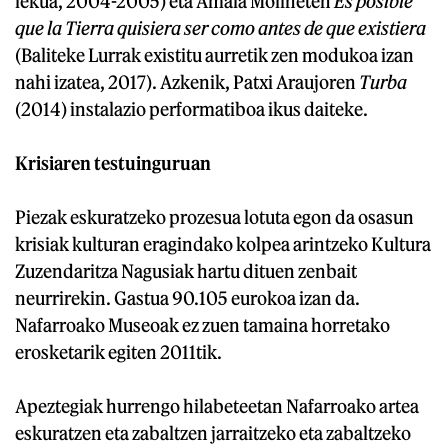
lekua, 2004-2005) eta Amaia Molineten
Es posible
que la Tierra quisiera ser como antes de que existiera
(Baliteke Lurrak existitu aurretik zen modukoa izan
nahi izatea, 2017). Azkenik, Patxi Araujoren
Turba
(2014) instalazio performatiboa ikus daiteke.
Krisiaren testuinguruan
Piezak eskuratzeko prozesua lotuta egon da osasun
krisiak kulturan eragindako kolpea arintzeko Kultura
Zuzendaritza Nagusiak hartu dituen zenbait
neurrirekin. Gastua 90.105 eurokoa izan da.
Nafarroako Museoak ez zuen tamaina horretako
erosketarik egiten 2011tik.
Apeztegiak hurrengo hilabeteetan Nafarroako artea
eskuratzen eta zabaltzen jarraitzeko eta zabaltzeko