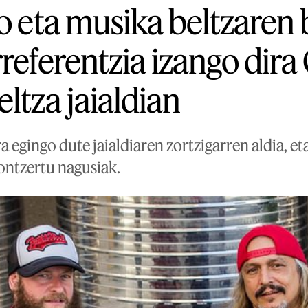
o eta musika beltzaren 
referentzia izango dira
ltza jaialdian
 egingo dute jaialdiaren zortzigarren aldia, et
ontzertu nagusiak.