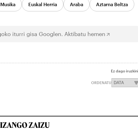
Musika
Euskal Herria
Araba
Aztarna Beltza
oko iturri gisa Googlen.
Aktibatu hemen
Ez dago iruzkin
ORDENATU
IZANGO ZAIZU