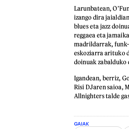
Larunbatean, O’Funk
izango dira jaialdia
blues eta jazz doinu
reggaea eta jamaika
madrildarrak, funk
eskoziarra arituko d
doinuak zabalduko 
Igandean, berriz, Go
Risi DJaren saioa, 
Allnighters talde ga
GAIAK