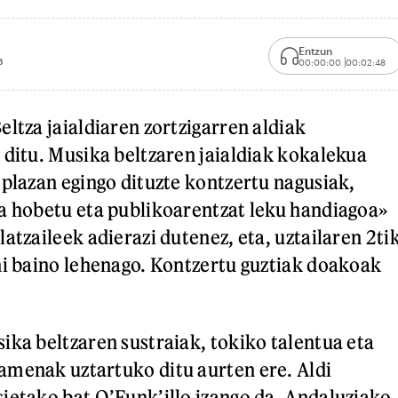
Entzun
6
00:00:00
00:02:48
ltza jaialdiaren zortzigarren aldiak
 ditu. Musika beltzaren jaialdiak kokalekua
 plazan egingo dituzte kontzertu nagusiak,
a hobetu eta publikoarentzat leku handiagoa»
atzaileek adierazi dutenez, eta, uztailaren 2ti
hi baino lehenago. Kontzertu guztiak doakoak
ika beltzaren sustraiak, tokiko talentua eta
amenak uztartuko ditu aurten ere. Aldi
ietako bat O’Funk’illo izango da. Andaluziako