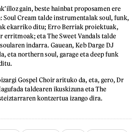
’illoz gain, beste hainbat proposamen ere
n: Soul Cream talde instrumentalak soul, funk,
ak ekarriko ditu; Erro Berriak proiektuak,
r erritmoak; eta The Sweet Vandals talde
-soularen indarra. Gauean, Keb Darge DJ
a, eta northern soul, garage eta deep funk
ditu.
izargi Gospel Choir arituko da, eta, gero, Dr
Magufada taldearen ikuskizuna eta The
steiztarraren kontzertua izango dira.