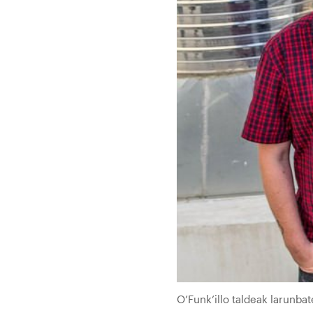
O’Funk’illo taldeak larun