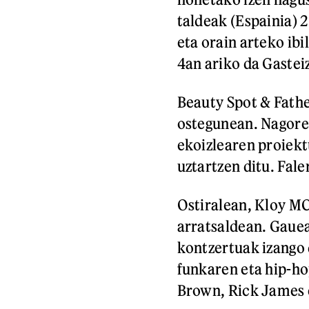
taldeak (Espainia) 2
eta orain arteko ib
4an ariko da Gastei
Beauty Spot & Fathe
ostegunean. Nagore 
ekoizlearen proiekt
uztartzen ditu. Fale
Ostiralean, Kloy MC
arratsaldean. Gauea
kontzertuak izango 
funkaren eta hip-h
Brown, Rick James e