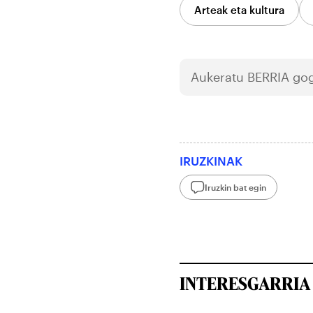
Arteak eta kultura
Aukeratu
BERRIA
gog
IRUZKINAK
Iruzkin bat egin
INTERESGARRIA 