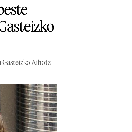
beste
 Gasteizko
a Gasteizko Aihotz