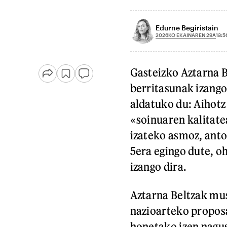
Edurne Begiristain
2026KO EKAINAREN 29A
13:5
Gasteizko Aztarna Be
berritasunak izango
aldatuko du: Aihotz
«soinuaren kalitate
izateko asmoz, antol
5era egingo dute, o
izango dira.
Aztarna Beltzak mus
nazioarteko propos
honetako izen nagus