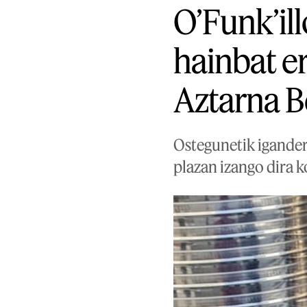
O’Funk’ill
hainbat er
Aztarna Be
Ostegunetik igandera
plazan izango dira k