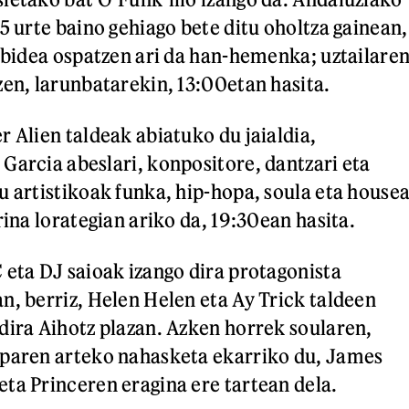
5 urte baino gehiago bete ditu oholtza gainean,
ilbidea ospatzen ari da han-hemenka; uztailare
zen, larunbatarekin, 13:00etan hasita.
r Alien taldeak abiatuko du jaialdia,
Garcia abeslari, konpositore, dantzari eta
u artistikoak funka, hip-hopa, soula eta house
rina lorategian ariko da, 19:30ean hasita.
 eta DJ saioak izango dira protagonista
n, berriz, Helen Helen eta Ay Trick taldeen
dira Aihotz plazan. Azken horrek soularen,
oparen arteko nahasketa ekarriko du, James
ta Princeren eragina ere tartean dela.