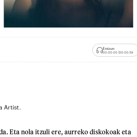
Entzun
00:00:00
00:00:59
 Artist.
i da. Eta nola itzuli ere, aurreko diskokoak eta