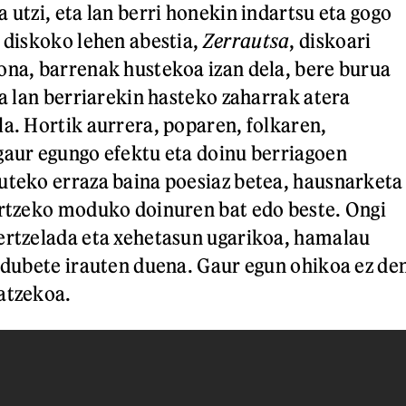
 utzi, eta lan berri honekin indartsu eta gogo
a diskoko lehen abestia,
Zerrautsa
, diskoari
ona, barrenak hustekoa izan dela, bere burua
na lan berriarekin hasteko zaharrak atera
la. Hortik aurrera, poparen, folkaren,
gaur egungo efektu eta doinu berriagoen
uteko erraza baina poesiaz betea, hausnarketa
artzeko moduko doinuren bat edo beste. Ongi
ertzelada eta xehetasun ugarikoa, hamalau
ordubete irauten duena. Gaur egun ohikoa ez de
atzekoa.