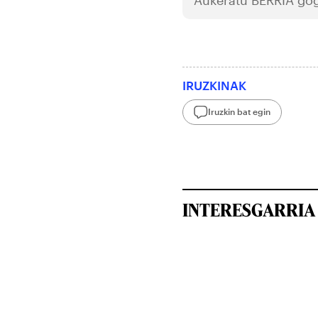
IRUZKINAK
Iruzkin bat egin
INTERESGARRIA 