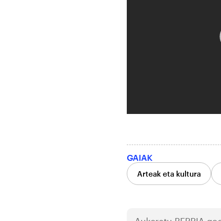
GAIAK
Arteak eta kultura
Aukeratu
BERRIA
gog