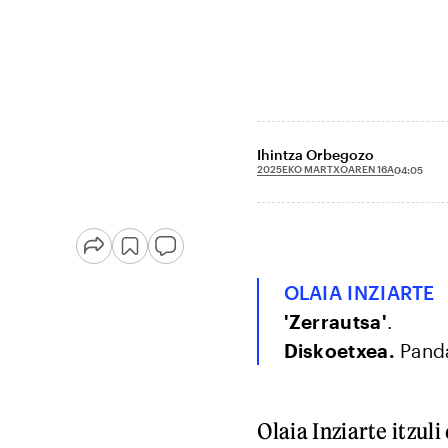
Ihintza Orbegozo
2025EKO MARTXOAREN 16A
04:05
OLAIA INZIARTE
'Zerrautsa'
.
Diskoetxea.
Panda
Olaia Inziarte itzul