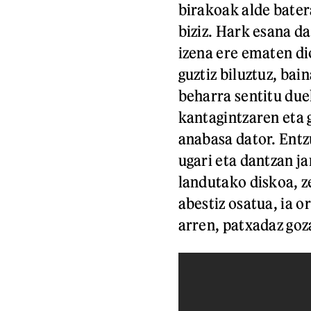
birakoak alde batera
biziz. Hark esana d
izena ere ematen di
guztiz biluztuz, bai
beharra sentitu due
kantagintzaren eta 
anabasa dator. Entz
ugari eta dantzan j
landutako diskoa, z
abestiz osatua, ia 
arren, patxadaz goz