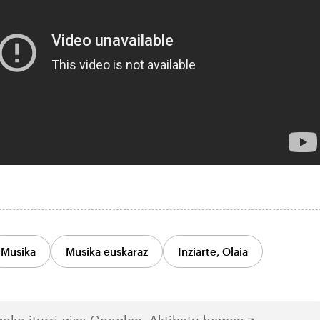
Musika
Musika euskaraz
Inziarte, Olaia
oko iturri gisa Googlen.
Aktibatu hemen