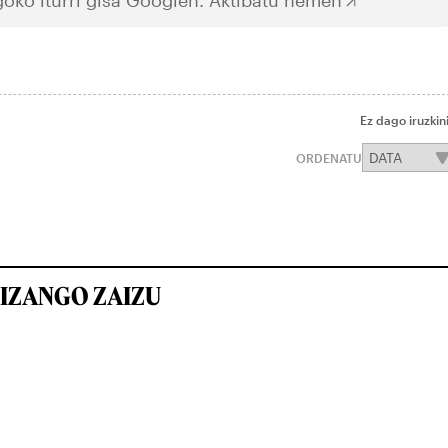
Ez dago iruzkin
ORDENATU
IZANGO ZAIZU