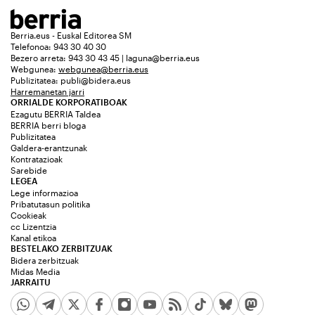
Berria.eus - Euskal Editorea SM
Telefonoa: 943 30 40 30
Bezero arreta: 943 30 43 45 | laguna@berria.eus
Webgunea:
webgunea@berria.eus
Publizitatea:
publi@bidera.eus
Harremanetan jarri
ORRIALDE KORPORATIBOAK
Ezagutu BERRIA Taldea
BERRIA berri bloga
Publizitatea
Galdera-erantzunak
Kontratazioak
Sarebide
LEGEA
Lege informazioa
Pribatutasun politika
Cookieak
cc Lizentzia
Kanal etikoa
BESTELAKO ZERBITZUAK
Bidera zerbitzuak
Midas Media
JARRAITU