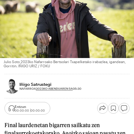
Julio Soto 2023ko Nafarroako Bertsolari Txapelketako irabazlea, igandean,
Gorritin. IÑIGO URIZ / FOKU
Iñigo Satrustegi
2023KO ABENDUAREN 5A
NAFARROA
05:30
Entzun
00:00:00
00:00:00
Final laurdenetan bigarren sailkatu zen
finalaurrekoetakorako. Agoizko saioan pasatu zen