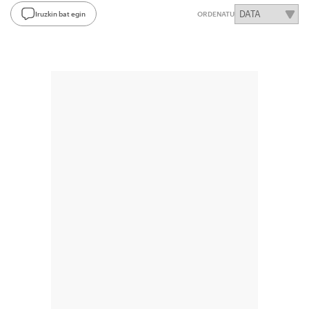
Iruzkin bat egin
ORDENATU