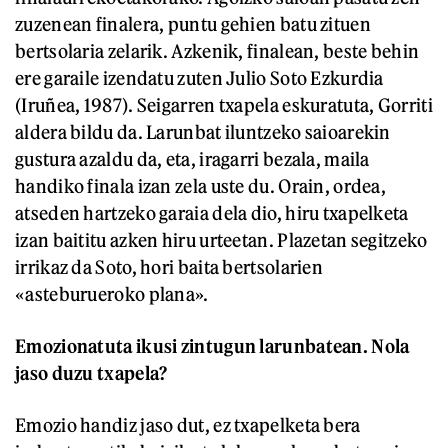
zuzenean finalera, puntu gehien batu zituen
bertsolaria zelarik. Azkenik, finalean, beste behin
ere garaile izendatu zuten Julio Soto Ezkurdia
(Iruñea, 1987). Seigarren txapela eskuratuta, Gorriti
aldera bildu da. Larunbat iluntzeko saioarekin
gustura azaldu da, eta, iragarri bezala, maila
handiko finala izan zela uste du. Orain, ordea,
atseden hartzeko garaia dela dio, hiru txapelketa
izan baititu azken hiru urteetan. Plazetan segitzeko
irrikaz da Soto, hori baita bertsolarien
«asteburueroko plana».
Emozionatuta ikusi zintugun larunbatean.
Nola
jaso duzu txapela?
Emozio handiz jaso dut, ez txapelketa bera