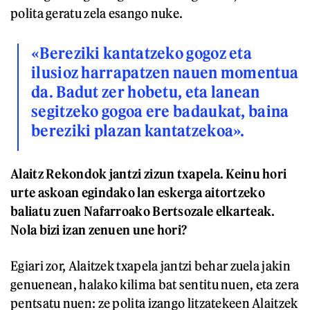
polita geratu zela esango nuke.
«Bereziki kantatzeko gogoz eta
ilusioz harrapatzen nauen momentua
da. Badut zer hobetu, eta lanean
segitzeko gogoa ere badaukat, baina
bereziki plazan kantatzekoa».
Alaitz Rekondok jantzi zizun txapela. Keinu hori
urte askoan egindako lan eskerga aitortzeko
baliatu zuen Nafarroako Bertsozale elkarteak.
Nola bizi izan zenuen une hori?
Egiari zor, Alaitzek txapela jantzi behar zuela jakin
genuenean, halako kilima bat sentitu nuen, eta zera
pentsatu nuen: ze polita izango litzatekeen Alaitzek