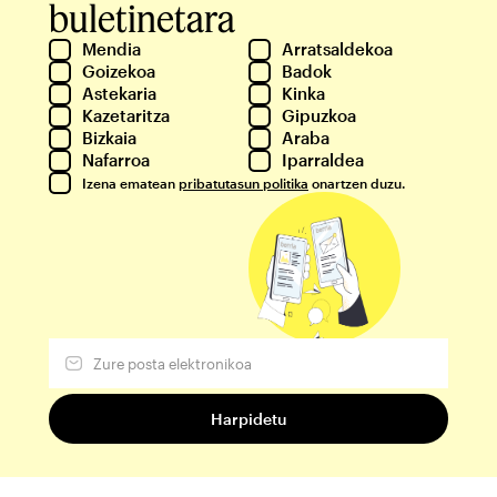
buletinetara
Mendia
Arratsaldekoa
Goizekoa
Badok
Astekaria
Kinka
Kazetaritza
Gipuzkoa
Bizkaia
Araba
Nafarroa
Iparraldea
Izena ematean
pribatutasun politika
onartzen duzu.