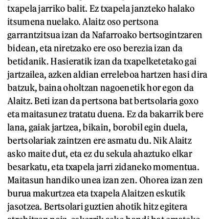
txapela jarriko balit. Ez txapela janzteko halako
itsumena nuelako. Alaitz oso pertsona
garrantzitsua izan da Nafarroako bertsogintzaren
bidean, eta niretzako ere oso berezia izan da
betidanik. Hasieratik izan da txapelketetako gai
jartzailea, azken aldian erreleboa hartzen hasi dira
batzuk, baina oholtzan nagoenetik hor egon da
Alaitz. Beti izan da pertsona bat bertsolaria goxo
eta maitasunez tratatu duena. Ez da bakarrik bere
lana, gaiak jartzea, bikain, borobil egin duela,
bertsolariak zaintzen ere asmatu du. Nik Alaitz
asko maite dut, eta ez du sekula ahaztuko elkar
besarkatu, eta txapela jarri zidaneko momentua.
Maitasun handiko unea izan zen. Ohorea izan zen
burua makurtzea eta txapela Alaitzen eskutik
jasotzea. Bertsolari guztien ahotik hitz egitera