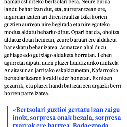
hamabost urteko bertsolari bera. Neure burua
landu behar izan dut, eta, aurrerantzean ere,
inguruan izaten ari diren iraultza txiki horien
guztien aurrean nire begirada eta nire egoteko
modua aldatu beharko ditut. Opari bat da, oholtza
aldatuz doan heinean, zeure buruari ere aldaketa
bat eskatu behar izatea. Asmatzen ahal duzu
gehiago edo gutxiago aldaketa horretan. Lehen
agurrean aipatu nuen plazer handiz ariko nintzela
Anaitasunan jarritako eskakizunetan, Nafarroako
bertsolaritzaren loraldi eder honetan. Ez nioen
gezurrik, eta plazer handi bat izan zen argazki berri
horren parte izatea.
«Bertsolari guztioi gertatu izan zaigu
inoiz, sorpresa onak bezala, sorpresa
txarrak ere hartzea. Badaezpada,