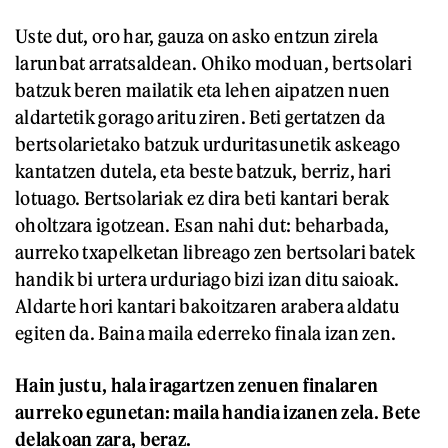
Uste dut, oro har, gauza on asko entzun zirela
larunbat arratsaldean. Ohiko moduan, bertsolari
batzuk beren mailatik eta lehen aipatzen nuen
aldartetik gorago aritu ziren. Beti gertatzen da
bertsolarietako batzuk urduritasunetik askeago
kantatzen dutela, eta beste batzuk, berriz, hari
lotuago. Bertsolariak ez dira beti kantari berak
oholtzara igotzean. Esan nahi dut: beharbada,
aurreko txapelketan libreago zen bertsolari batek
handik bi urtera urduriago bizi izan ditu saioak.
Aldarte hori kantari bakoitzaren arabera aldatu
egiten da. Baina maila ederreko finala izan zen.
Hain justu, hala iragartzen zenuen finalaren
aurreko egunetan: maila handia izanen ze
la
. Bete
delakoan zara, beraz.