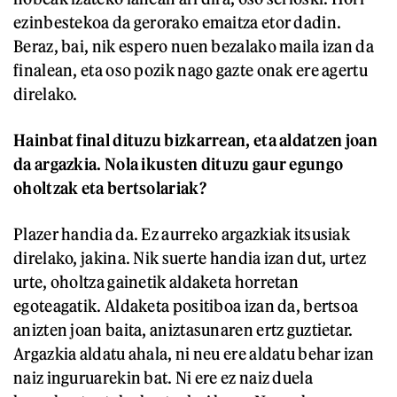
ezinbestekoa da gerorako emaitza etor dadin.
Beraz, bai, nik espero nuen bezalako maila izan da
finalean, eta oso pozik nago gazte onak ere agertu
direlako.
Hainbat final dituzu bizkarrean, eta aldatzen joan
da argazkia. Nola ikusten dituzu gaur egungo
oholtzak eta bertsolariak?
Plazer handia da. Ez aurreko argazkiak itsusiak
direlako, jakina. Nik suerte handia izan dut, urtez
urte, oholtza gainetik aldaketa horretan
egoteagatik. Aldaketa positiboa izan da, bertsoa
anizten joan baita, aniztasunaren ertz guztietar.
Argazkia aldatu ahala, ni neu ere aldatu behar izan
naiz inguruarekin bat. Ni ere ez naiz duela