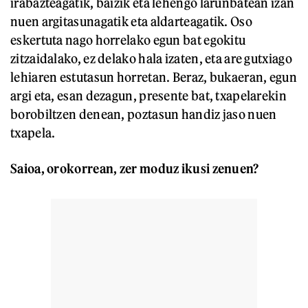
irabazteagatik, baizik eta lehengo larunbatean izan
nuen argitasunagatik eta aldarteagatik. Oso
eskertuta nago horrelako egun bat egokitu
zitzaidalako, ez delako hala izaten, eta are gutxiago
lehiaren estutasun horretan. Beraz, bukaeran, egun
argi eta, esan dezagun, presente bat, txapelarekin
borobiltzen denean, poztasun handiz jaso nuen
txapela.
Saioa, orokorrean, zer moduz ikusi zenuen?