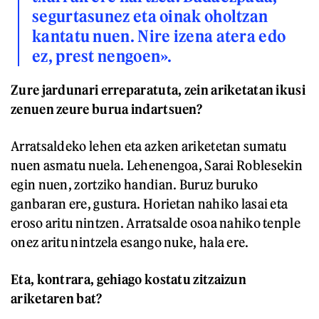
segurtasunez eta oinak oholtzan
kantatu nuen. Nire izena atera edo
ez, prest nengoen».
Zure jardunari erreparatuta, zein ariketatan ikusi
zenuen zeure burua indartsuen?
Arratsaldeko lehen eta azken ariketetan sumatu
nuen asmatu nuela. Lehenengoa, Sarai Roblesekin
egin nuen, zortziko handian. Buruz buruko
ganbaran ere, gustura. Horietan nahiko lasai eta
eroso aritu nintzen. Arratsalde osoa nahiko tenple
onez aritu nintzela esango nuke, hala ere.
Eta, kontrara, gehiago kostatu zitzaizun
ariketaren bat?