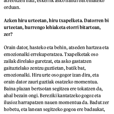
atrebitzen naiz, eskerrik asko handi bat emateko
orduan.
Azken hiru urteetan, hiru txapelketa. Datorren bi
urteetan, hurrengo lehiaketa etorri bitartean,
zer?
Orain dator, hasteko eta behin, atseden hartzea eta
emozionalki errekuperatzea. Txapelketak oso
zailak direlako guretzat, eta asko gastatzen
gaituztelako zentzu guztietan, batik bat,
emozionalki. Hiru urte oso gogor izan dira, eta
orain dator zauri guztiak osatzeko momentua.
Baina plazan bertsotan segitzea ere tokatzen da,
ahal bezain ongi. Bereziki kantatzeko gogoz eta
ilusioz harrapatzen nauen momentua da. Badut zer
hobetu, eta lanean segitzeko gogoa ere badaukat,