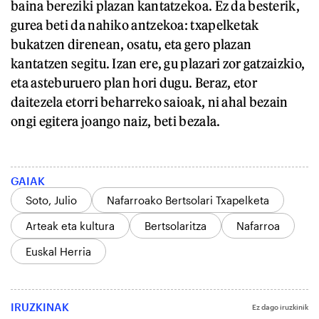
baina bereziki plazan kantatzekoa. Ez da besterik,
gurea beti da nahiko antzekoa: txapelketak
bukatzen direnean, osatu, eta gero plazan
kantatzen segitu. Izan ere, gu plazari zor gatzaizkio,
eta asteburuero plan hori dugu. Beraz, etor
daitezela etorri beharreko saioak, ni ahal bezain
ongi egitera joango naiz, beti bezala.
GAIAK
Soto, Julio
Nafarroako Bertsolari Txapelketa
Arteak eta kultura
Bertsolaritza
Nafarroa
Euskal Herria
IRUZKINAK
Ez dago iruzkinik