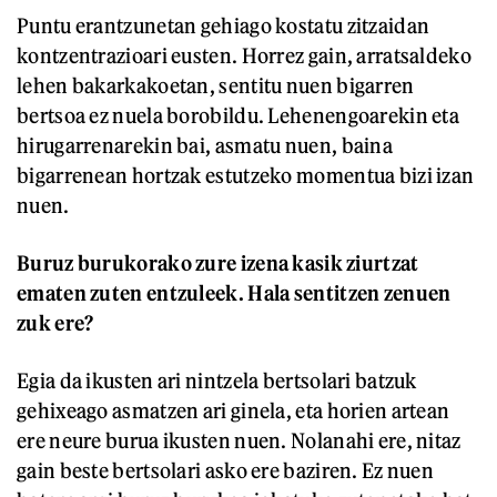
Puntu erantzunetan gehiago kostatu zitzaidan
kontzentrazioari eusten. Horrez gain, arratsaldeko
lehen bakarkakoetan, sentitu nuen bigarren
bertsoa ez nuela borobildu. Lehenengoarekin eta
hirugarrenarekin bai, asmatu nuen, baina
bigarrenean hortzak estutzeko momentua bizi izan
nuen.
Buruz burukorako zure izena kasik ziurtzat
ematen zuten entzuleek. Hala sentitzen zenuen
zuk ere?
Egia da ikusten ari nintzela bertsolari batzuk
gehixeago asmatzen ari ginela, eta horien artean
ere neure burua ikusten nuen. Nolanahi ere, nitaz
gain beste bertsolari asko ere baziren. Ez nuen