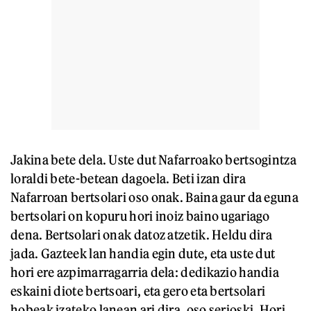
Jakina bete dela. Uste dut Nafarroako bertsogintza
loraldi bete-betean dagoela. Beti izan dira
Nafarroan bertsolari oso onak. Baina gaur da eguna
bertsolari on kopuru hori inoiz baino ugariago
dena. Bertsolari onak datoz atzetik. Heldu dira
jada. Gazteek lan handia egin dute, eta uste dut
hori ere azpimarragarria dela: dedikazio handia
eskaini diote bertsoari, eta gero eta bertsolari
hobeak izateko lanean ari dira, oso serioski. Hori