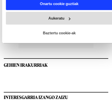
Find out more about how your personal data is processed
Onartu cookie guztiak
and set your preferences in the
details section
.
Webgune honek cookie propioak eta hirugarrenen cookie-
Aukeratu
fitxategiak erabiltzen ditu. Zure esperientzia eta zerbitzuak
hobetzeko asmoz, cookie teknologiaz baliatzen gara. Ohar
hau onartuz gero, teknologia hori erabiltzeko baimen
esplizitua ematen diguzu.
Gehiago irakurri
Baztertu cookie-ak
GEHIEN IRAKURRIAK
INTERESGARRIA IZANGO ZAIZU