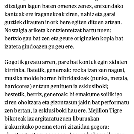
zitzaigun lagun baten omenez zenez, entzundako
kantuak ere iraganekoak ziren, nahiz eta garai
guztiek dirauten inork bere egiten dituen artean.
Nostalgia ariketa kontzientetzat hartu nuen:
bertsio gau bat zen eta geure originalen kopia bat
izatera gindoazen gu geu ere.
Gogotik gozatu arren, pare bat kontuk egin zidaten
kirrinka. Batetik, generoak: rocka izan zen nagusi,
musika molde horren hibridazioak (punka, metala,
hardcorea) entzun genituen ia esklusiboki;
bestetik, berriz, generoak: bi emakume soilik igo
ziren oholtzara eta gizontasun jakin bat performatu
zen bertan, ia esklusiboki hau ere. Mejillon Tigre
bikoteak iaz argitaratu zuen liburuxkan
irakurritako poema etorri zitzaidan gogora: