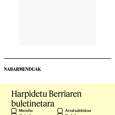
NABARMENDUAK
Harpidetu Berriaren
buletinetara
Mendia
Arratsaldekoa