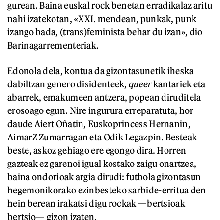
gurean. Baina euskal rock benetan erradikalaz aritu
nahi izatekotan, «XXI. mendean, punkak, punk
izango bada, (trans)feminista behar du izan», dio
Barinagarrementeriak.
Edonola dela, kontua da gizontasunetik iheska
dabiltzan genero disidenteek,
queer
kantariek eta
abarrek, emakumeen antzera, popean diruditela
erosoago egun. Nire ingurura erreparatuta, hor
daude Aiert Oñatin, Euskoprincess Hernanin,
AimarZ Zumarragan eta Odik Legazpin. Besteak
beste, askoz gehiago ere egongo dira. Horren
gazteak ez garenoi igual kostako zaigu onartzea,
baina ondorioak argia dirudi: futbola gizontasun
hegemonikorako ezinbesteko sarbide-erritua den
hein berean irakatsi digu rockak —bertsioak
bertsio— gizon izaten.