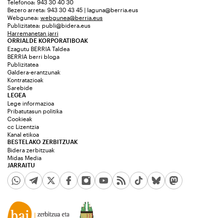
Telefonoa: 943 30 40 30
Bezero arreta: 943 30 43 45 | laguna@berria.eus
Webgunea:
webgunea@berria.eus
Publizitatea:
publi@bidera.eus
Harremanetan jarri
ORRIALDE KORPORATIBOAK
Ezagutu BERRIA Taldea
BERRIA berri bloga
Publizitatea
Galdera-erantzunak
Kontratazioak
Sarebide
LEGEA
Lege informazioa
Pribatutasun politika
Cookieak
cc Lizentzia
Kanal etikoa
BESTELAKO ZERBITZUAK
Bidera zerbitzuak
Midas Media
JARRAITU