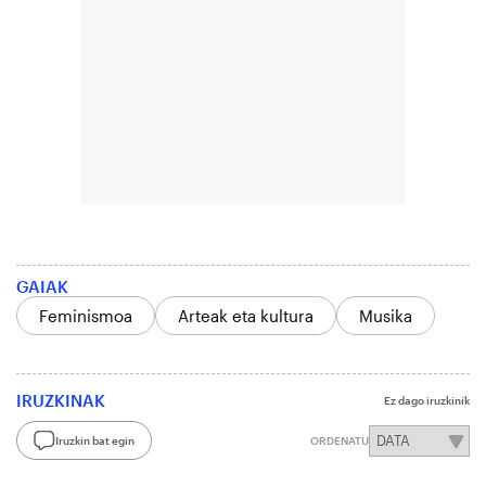
GAIAK
Feminismoa
Arteak eta kultura
Musika
IRUZKINAK
Ez dago iruzkinik
Iruzkin bat egin
ORDENATU