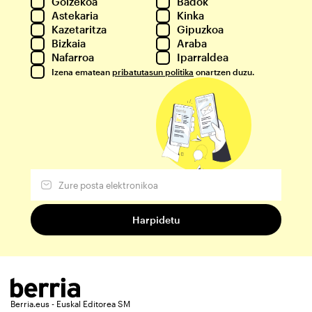
Goizekoa
Badok
Astekaria
Kinka
Kazetaritza
Gipuzkoa
Bizkaia
Araba
Nafarroa
Iparraldea
Izena ematean
pribatutasun politika
onartzen duzu.
Berria.eus - Euskal Editorea SM