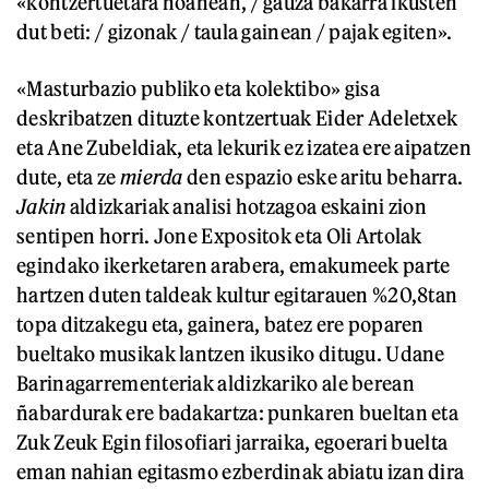
«kontzertuetara noanean, / gauza bakarra ikusten
dut beti: / gizonak / taula gainean / pajak egiten».
«Masturbazio publiko eta kolektibo» gisa
deskribatzen dituzte kontzertuak Eider Adeletxek
eta Ane Zubeldiak, eta lekurik ez izatea ere aipatzen
dute, eta ze
mierda
den espazio eske aritu beharra.
Jakin
aldizkariak analisi hotzagoa eskaini zion
sentipen horri. Jone Expositok eta Oli Artolak
egindako ikerketaren arabera, emakumeek parte
hartzen duten taldeak kultur egitarauen %20,8tan
topa ditzakegu eta, gainera, batez ere poparen
bueltako musikak lantzen ikusiko ditugu. Udane
Barinagarrementeriak aldizkariko ale berean
ñabardurak ere badakartza: punkaren bueltan eta
Zuk Zeuk Egin filosofiari jarraika, egoerari buelta
eman nahian egitasmo ezberdinak abiatu izan dira