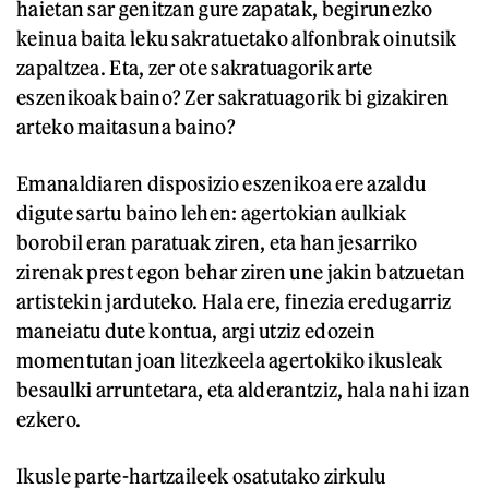
haietan sar genitzan gure zapatak, begirunezko
keinua baita leku sakratuetako alfonbrak oinutsik
zapaltzea. Eta, zer ote sakratuagorik arte
eszenikoak baino? Zer sakratuagorik bi gizakiren
arteko maitasuna baino?
Emanaldiaren disposizio eszenikoa ere azaldu
digute sartu baino lehen: agertokian aulkiak
borobil eran paratuak ziren, eta han jesarriko
zirenak prest egon behar ziren une jakin batzuetan
artistekin jarduteko. Hala ere, finezia eredugarriz
maneiatu dute kontua, argi utziz edozein
momentutan joan litezkeela agertokiko ikusleak
besaulki arruntetara, eta alderantziz, hala nahi izan
ezkero.
Ikusle parte-hartzaileek osatutako zirkulu