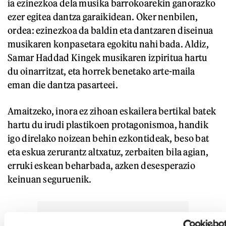
ia ezinezkoa dela musika barrokoarekin ganorazko
ezer egitea dantza garaikidean. Oker nenbilen,
ordea: ezinezkoa da baldin eta dantzaren diseinua
musikaren konpasetara egokitu nahi bada. Aldiz,
Samar Haddad Kingek musikaren izpiritua hartu
du oinarritzat, eta horrek benetako arte-maila
eman die dantza pasarteei.
Amaitzeko, inora ez zihoan eskailera bertikal batek
hartu du irudi plastikoen protagonismoa, handik
igo direlako noizean behin ezkontideak, beso bat
eta eskua zerurantz altxatuz, zerbaiten bila agian,
erruki eskean beharbada, azken desesperazio
keinuan seguruenik.