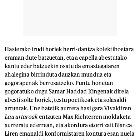
Hasierako irudi horiek herri-dantza kolektiboetara
eraman dute batzuetan, eta a capella abestutako
kantu eder batzuekin osatu da emaztegaiaren
ahalegina birrinduta dauzkan mundua eta
gogorapenak berrosatzeko. Puntu honetan
gogoratuko dugu Samar Haddad Kingenak direla
abesti solte horiek, testu poetikoak eta solasaldi
arruntak. Une batetik aurrera hasi gara Vivaldiren
Lau urtaroak
entzuten Max Richterren moldaketa
aurreratu ederrean, eta akordura etorri zait Blanca
Liren emanaldi konformistaren kontura esan nuela