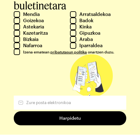
buletinetara
Mendia
Arratsaldekoa
Goizekoa
Badok
Astekaria
Kinka
Kazetaritza
Gipuzkoa
Bizkaia
Araba
Nafarroa
Iparraldea
Izena ematean
pribatutasun politika
onartzen duzu.