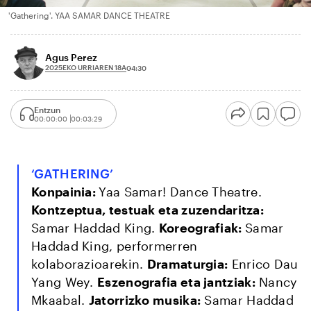
'Gathering'. YAA SAMAR DANCE THEATRE
Agus Perez
2025EKO URRIAREN 18A
04:30
Entzun
00:00:00
00:03:29
‘GATHERING’
Konpainia:
Yaa Samar! Dance Theatre.
Kontzeptua, testuak eta zuzendaritza:
Samar Haddad King.
Koreografiak:
Samar
Haddad King, performerren
kolaborazioarekin.
Dramaturgia:
Enrico Dau
Yang Wey.
Eszenografia eta jantziak:
Nancy
Mkaabal.
Jatorrizko musika:
Samar Haddad