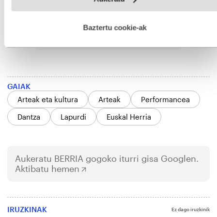
fitxategiak erabiltzen ditu. Zure esperientzia eta zerbitzuak
hobetzeko asmoz, cookie teknologiaz baliatzen gara. Ohar
hau onartuz gero, teknologia hori erabiltzeko baimen
esplizitua ematen diguzu.
Gehiago irakurri
Baztertu cookie-ak
GAIAK
Arteak eta kultura
Arteak
Performancea
Dantza
Lapurdi
Euskal Herria
Aukeratu
BERRIA
gogoko iturri gisa Googlen.
Aktibatu hemen
IRUZKINAK
Ez dago iruzkinik