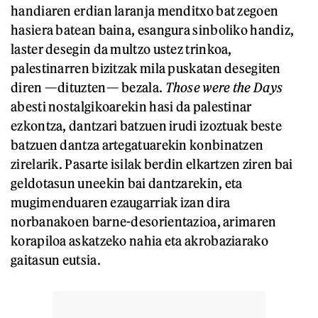
handiaren erdian laranja menditxo bat zegoen
hasiera batean baina, esangura sinboliko handiz,
laster desegin da multzo ustez trinkoa,
palestinarren bizitzak mila puskatan desegiten
diren —dituzten— bezala.
Those were the Days
abesti nostalgikoarekin hasi da palestinar
ezkontza, dantzari batzuen irudi izoztuak beste
batzuen dantza artegatuarekin konbinatzen
zirelarik. Pasarte isilak berdin elkartzen ziren bai
geldotasun uneekin bai dantzarekin, eta
mugimenduaren ezaugarriak izan dira
norbanakoen barne-desorientazioa, arimaren
korapiloa askatzeko nahia eta akrobaziarako
gaitasun eutsia.