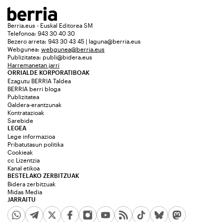
Berria.eus - Euskal Editorea SM
Telefonoa: 943 30 40 30
Bezero arreta: 943 30 43 45 | laguna@berria.eus
Webgunea:
webgunea@berria.eus
Publizitatea:
publi@bidera.eus
Harremanetan jarri
ORRIALDE KORPORATIBOAK
Ezagutu BERRIA Taldea
BERRIA berri bloga
Publizitatea
Galdera-erantzunak
Kontratazioak
Sarebide
LEGEA
Lege informazioa
Pribatutasun politika
Cookieak
cc Lizentzia
Kanal etikoa
BESTELAKO ZERBITZUAK
Bidera zerbitzuak
Midas Media
JARRAITU