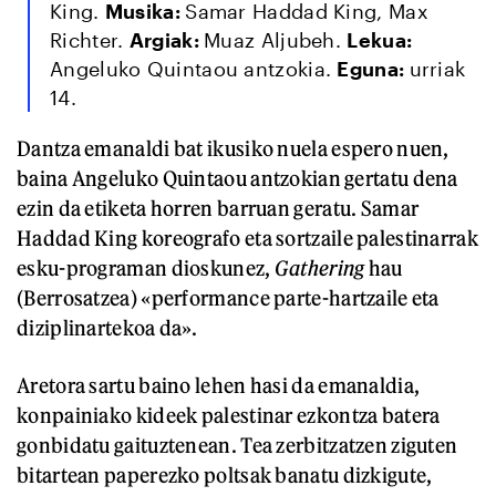
King.
Musika:
Samar Haddad King, Max
Richter.
Argiak:
Muaz Aljubeh.
Lekua:
Angeluko Quintaou antzokia.
Eguna:
urriak
14.
Dantza emanaldi bat ikusiko nuela espero nuen,
baina Angeluko Quintaou antzokian gertatu dena
ezin da etiketa horren barruan geratu. Samar
Haddad King koreografo eta sortzaile palestinarrak
esku-programan dioskunez,
Gathering
hau
(Berrosatzea) «performance parte-hartzaile eta
diziplinartekoa da».
Aretora sartu baino lehen hasi da emanaldia,
konpainiako kideek palestinar ezkontza batera
gonbidatu gaituztenean. Tea zerbitzatzen ziguten
bitartean paperezko poltsak banatu dizkigute,