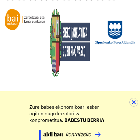
Zure babes ekonomikoari esker
egiten dugu kazetaritza
konprometitua.
BABESTU BERRIA