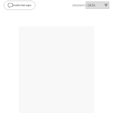
Iruzkin bat egin
ORDENATU