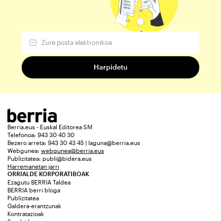
Berria.eus - Euskal Editorea SM
Telefonoa: 943 30 40 30
Bezero arreta: 943 30 43 45 | laguna@berria.eus
Webgunea:
webgunea@berria.eus
Publizitatea:
publi@bidera.eus
Harremanetan jarri
ORRIALDE KORPORATIBOAK
Ezagutu BERRIA Taldea
BERRIA berri bloga
Publizitatea
Galdera-erantzunak
Kontratazioak