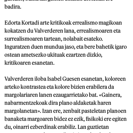
badira.
Edorta Kortadi arte kritikoak errealismo magikoan
kokatzen du Valverderen lana, errealismoaren eta
surrealismoaren tartean, nolabait esateko.
Inguratzen duen mundua jaso, eta bere bahetik igaro
ostean ametsezko ukituak ezartzen dizkio,
kritikoaren esanetan.
Valverderen iloba Isabel Guesen esanetan, koloreen
arteko kontrastea eta kolore bizien erabilera da
margolariaren lanen ezaugarrietako bat. «Gainera,
nabarmentzekoak dira plano aldaketak haren
margolanetan». Izan ere, zenbait pasteletan planoen
banaketa margoaren bidez ez ezik, fisikoki ere egiten
du, oinarri ezberdinak erabiliz. Lan guztietan