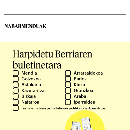
NABARMENDUAK
Harpidetu Berriaren
buletinetara
Mendia
Arratsaldekoa
Goizekoa
Badok
Astekaria
Kinka
Kazetaritza
Gipuzkoa
Bizkaia
Araba
Nafarroa
Iparraldea
Izena ematean
pribatutasun politika
onartzen duzu.