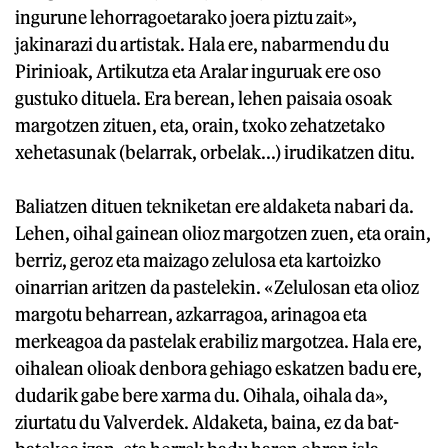
ingurune lehorragoetarako joera piztu zait»,
jakinarazi du artistak. Hala ere, nabarmendu du
Pirinioak, Artikutza eta Aralar inguruak ere oso
gustuko dituela. Era berean, lehen paisaia osoak
margotzen zituen, eta, orain, txoko zehatzetako
xehetasunak (belarrak, orbelak...) irudikatzen ditu.
Baliatzen dituen tekniketan ere aldaketa nabari da.
Lehen, oihal gainean olioz margotzen zuen, eta orain,
berriz, geroz eta maizago zelulosa eta kartoizko
oinarrian aritzen da pastelekin. «Zelulosan eta olioz
margotu beharrean, azkarragoa, arinagoa eta
merkeagoa da pastelak erabiliz margotzea. Hala ere,
oihalean olioak denbora gehiago eskatzen badu ere,
dudarik gabe bere xarma du. Oihala, oihala da»,
ziurtatu du Valverdek. Aldaketa, baina, ez da bat-