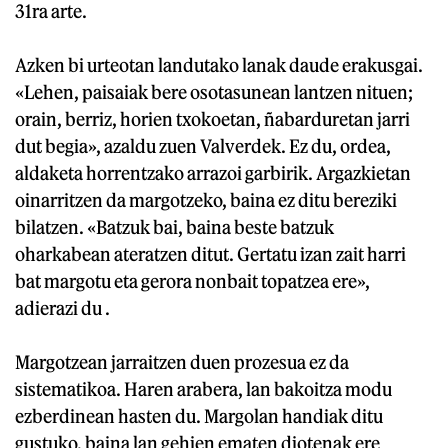
31ra arte.
Azken bi urteotan landutako lanak daude erakusgai.
«Lehen, paisaiak bere osotasunean lantzen nituen;
orain, berriz, horien txokoetan, ñabarduretan jarri
dut begia», azaldu zuen Valverdek. Ez du, ordea,
aldaketa horrentzako arrazoi garbirik. Argazkietan
oinarritzen da margotzeko, baina ez ditu bereziki
bilatzen. «Batzuk bai, baina beste batzuk
oharkabean ateratzen ditut. Gertatu izan zait harri
bat margotu eta gerora nonbait topatzea ere»,
adierazi du .
Margotzean jarraitzen duen prozesua ez da
sistematikoa. Haren arabera, lan bakoitza modu
ezberdinean hasten du. Margolan handiak ditu
gustuko, baina lan gehien ematen diotenak ere