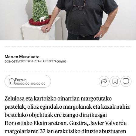
Manex Munduate
2013KO UZTAILAREN 27A
DONOSTIA
00:00
Entzun
00:00:00
00:00:00
Zelulosa eta kartoizko oinarrian margotutako
pastelak, olioz egindako margolanak eta kaxak nahiz
bestelako objektuak ere izango dira ikusgai
Donostiako Ekain aretoan. Guztira, Javier Valverde
margolariaren 32 lan erakutsiko dituzte abuztuaren