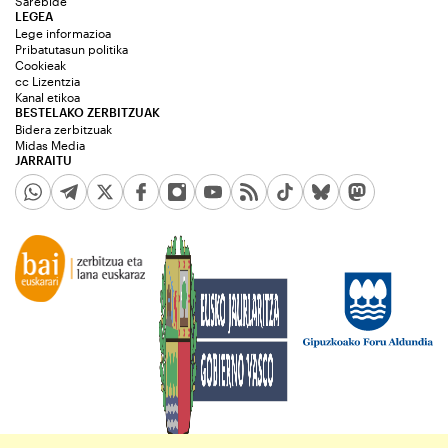
Sarebide
LEGEA
Lege informazioa
Pribatutasun politika
Cookieak
cc Lizentzia
Kanal etikoa
BESTELAKO ZERBITZUAK
Bidera zerbitzuak
Midas Media
JARRAITU