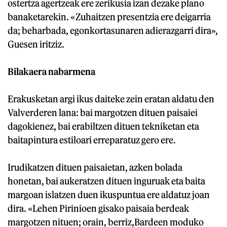
ostertza agertzeak ere zerikusia izan dezake plano
banaketarekin. «Zuhaitzen presentzia ere deigarria
da; beharbada, egonkortasunaren adierazgarri dira»,
Guesen iritziz.
Bilakaera nabarmena
Erakusketan argi ikus daiteke zein eratan aldatu den
Valverderen lana: bai margotzen dituen paisaiei
dagokienez, bai erabiltzen dituen tekniketan eta
baitapintura estiloari erreparatuz gero ere.
Irudikatzen dituen paisaietan, azken bolada
honetan, bai aukeratzen dituen inguruak eta baita
margoan islatzen duen ikuspuntua ere aldatuz joan
dira. «Lehen Pirinioen gisako paisaia berdeak
margotzen nituen; orain, berriz,Bardeen moduko