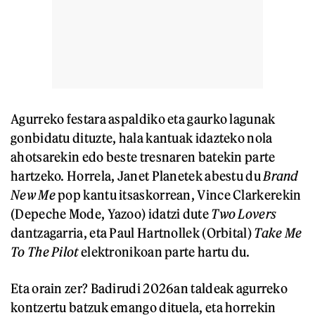
Agurreko festara aspaldiko eta gaurko lagunak
gonbidatu dituzte, hala kantuak idazteko nola
ahotsarekin edo beste tresnaren batekin parte
hartzeko. Horrela, Janet Planetek abestu du
Brand
New Me
pop kantu itsaskorrean, Vince Clarkerekin
(Depeche Mode, Yazoo) idatzi dute
Two Lovers
dantzagarria, eta Paul Hartnollek (Orbital)
Take Me
To The Pilot
elektronikoan parte hartu du.
Eta orain zer? Badirudi 2026an taldeak agurreko
kontzertu batzuk emango dituela, eta horrekin