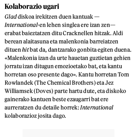
Kolaborazio ugari
Glad
diskoa irekitzen duen kantuak —
International
-en lehen singlea ere izan zen—
erabat baieztatzen ditu Cracknellen hitzak. Aldi
berean alaitasuna eta malenkonia barreiatzen
dituen
hit
bat da, dantzarako gonbita egiten duena.
«Malenkonia izan da urte hauetan guztietan gehien
jorratu izan ditugun emozioetako bat, eta kantu
horretan oso presente dago». Kantu horretan Tom
Rowlandek (The Chemical Brothers) eta Jez
Williamsek (Doves) parte hartu dute, eta diskoko
gainerako kantuen beste ezaugarri bat ere
aurreratzen du detaile horrek:
International
kolaborazioz josita dago.