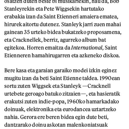
osatzen duten beste bi musikariekin, hau da, Bob
Stanleyrekin eta Pete Wiggsekin hartutako
erabakia izan da Saint Etienneri amaiera ematea,
hirurek aitortu dutenez. Stanleyk jarri zuen mahai
gainean 35 urteko bidea bukatzeko proposamena,
eta Cracknellek, berriz, agurreko album bat
egitekoa. Horren emaitza da
International
, Saint
Etienneren hamahirugarren eta azkeneko diskoa.
Bere kasa eta garaian garaiko modei izkin eginez
mugitu izan da beti Saint Etienne taldea. 1990ean
sortu zuten Wiggsek eta Stanleyk —Cracknell
urtebete geroago batuko zitzaien—, eta hasieratik
erakutsi zuten indie-popa, 1960ko hamarkadako
doinuak, elektronika eta eurodancea uztartzeko
nahia. Gerora ere beren bidea egin dute beti,
dantzarako doinu askotan malenkoniatsuak