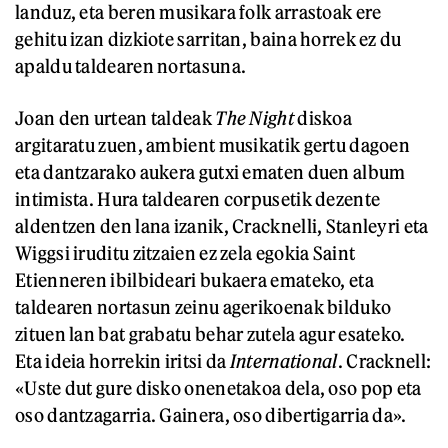
landuz, eta beren musikara folk arrastoak ere
gehitu izan dizkiote sarritan, baina horrek ez du
apaldu taldearen nortasuna.
Joan den urtean taldeak
The Night
diskoa
argitaratu zuen, ambient musikatik gertu dagoen
eta dantzarako aukera gutxi ematen duen album
intimista. Hura taldearen corpusetik dezente
aldentzen den lana izanik, Cracknelli, Stanleyri eta
Wiggsi iruditu zitzaien ez zela egokia Saint
Etienneren ibilbideari bukaera emateko, eta
taldearen nortasun zeinu agerikoenak bilduko
zituen lan bat grabatu behar zutela agur esateko.
Eta ideia horrekin iritsi da
International
. Cracknell:
«Uste dut gure disko onenetakoa dela, oso pop eta
oso dantzagarria. Gainera, oso dibertigarria da».