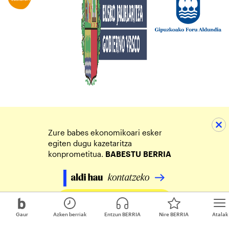
Zure babes ekonomikoari esker
egiten dugu kazetaritza
konprometitua.
BABESTU
BERRIA
Egin zure ekarpena
Gaur
Azken berriak
Entzun BERRIA
Nire BERRIA
Atalak