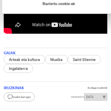
esplizitua ematen diguzu.
Gehiago irakurri
Baztertu cookie-ak
GAIAK
Arteak eta kultura
Musika
Saint Etienne
Ingalaterra
IRUZKINAK
Ez dago iruzkinik
Iruzkin bat egin
ORDENATU