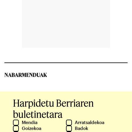
NABARMENDUAK
Harpidetu Berriaren
buletinetara
Mendia
Arratsaldekoa
Goizekoa
Badok