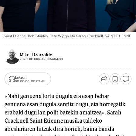
Saint Etienne: Bob Stanley, Pete Wiggs eta Sarag Cracknell. SAINT ETIENNE
Mikel Lizarralde
2025EKO URRIAREN 5A
04:30
Entzun
00:00:00
00:03:42
«Nahi genuena lortu dugula eta esan behar
genuena esan dugula sentitu dugu, eta horregatik
erabaki dugu lan polit batekin amaitzea». Sarah
Cracknell Saint Etienne musika taldeko
abeslariaren hitzak dira horiek, baina banda