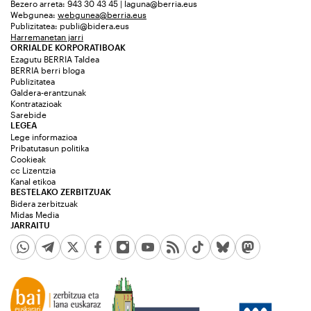
Bezero arreta: 943 30 43 45 | laguna@berria.eus
Webgunea:
webgunea@berria.eus
Publizitatea:
publi@bidera.eus
Harremanetan jarri
ORRIALDE KORPORATIBOAK
Ezagutu BERRIA Taldea
BERRIA berri bloga
Publizitatea
Galdera-erantzunak
Kontratazioak
Sarebide
LEGEA
Lege informazioa
Pribatutasun politika
Cookieak
cc Lizentzia
Kanal etikoa
BESTELAKO ZERBITZUAK
Bidera zerbitzuak
Midas Media
JARRAITU