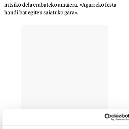
iritsiko dela erabateko amaiera. «Agurreko festa
handi bat egiten saiatuko gara».