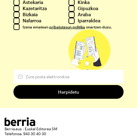
Astekaria
Kinka
Kazetaritza
Gipuzkoa
Bizkaia
Araba
Nafarroa
Iparraldea
Izena ematean
pribatutasun politika
onartzen duzu.
Berria.eus - Euskal Editorea SM
Telefonoa: 943 30 40 30