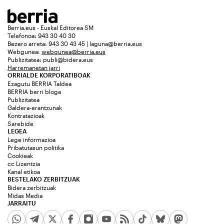
Berria.eus - Euskal Editorea SM
Telefonoa: 943 30 40 30
Bezero arreta: 943 30 43 45 | laguna@berria.eus
Webgunea:
webgunea@berria.eus
Publizitatea:
publi@bidera.eus
Harremanetan jarri
ORRIALDE KORPORATIBOAK
Ezagutu BERRIA Taldea
BERRIA berri bloga
Publizitatea
Galdera-erantzunak
Kontratazioak
Sarebide
LEGEA
Lege informazioa
Pribatutasun politika
Cookieak
cc Lizentzia
Kanal etikoa
BESTELAKO ZERBITZUAK
Bidera zerbitzuak
Midas Media
JARRAITU