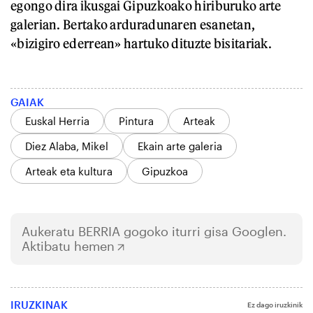
egongo dira ikusgai Gipuzkoako hiriburuko arte
galerian. Bertako arduradunaren esanetan,
«bizigiro ederrean» hartuko dituzte bisitariak.
GAIAK
Euskal Herria
Pintura
Arteak
Diez Alaba, Mikel
Ekain arte galeria
Arteak eta kultura
Gipuzkoa
Aukeratu
BERRIA
gogoko iturri gisa Googlen.
Aktibatu hemen
IRUZKINAK
Ez dago iruzkinik