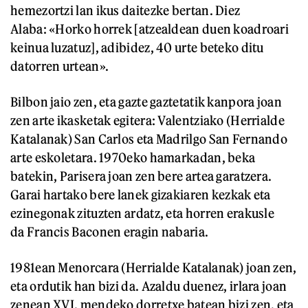
hemezortzi lan ikus daitezke bertan. Diez
Alaba: «Horko horrek [atzealdean duen koadroari
keinua luzatuz], adibidez, 40 urte beteko ditu
datorren urtean».
Bilbon jaio zen, eta gazte gaztetatik kanpora joan
zen arte ikasketak egitera: Valentziako (Herrialde
Katalanak) San Carlos eta Madrilgo San Fernando
arte eskoletara. 1970eko hamarkadan, beka
batekin, Parisera joan zen bere artea garatzera.
Garai hartako bere lanek gizakiaren kezkak eta
ezinegonak zituzten ardatz, eta horren erakusle
da Francis Baconen eragin nabaria.
1981ean Menorcara (Herrialde Katalanak) joan zen,
eta ordutik han bizi da. Azaldu duenez, irlara joan
zenean XVI. mendeko dorretxe batean bizi zen, eta