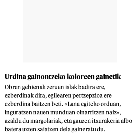
Urdina gainontzeko koloreen gainetik
Obren gehienak zeruen islak badira ere,
ezberdinak dira, egilearen pertzepzioa ere
ezberdina baitzen beti. «Lana egiteko orduan,
inguratzen nauen munduan oinarritzen naiz»,
azaldu du margolariak, eta gauzen itxurakeria albo
batera uzten saiatzen dela gaineratu du.