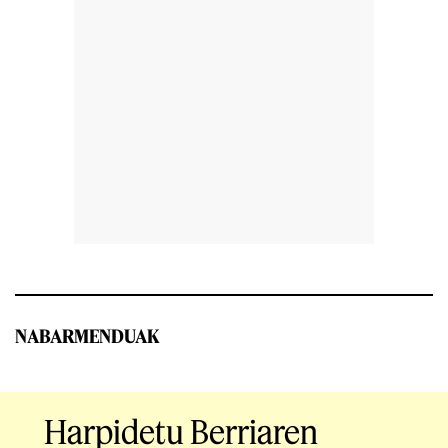
NABARMENDUAK
Harpidetu Berriaren