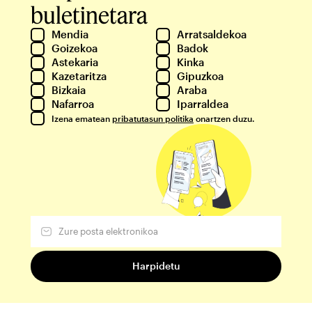
buletinetara
Mendia
Arratsaldekoa
Goizekoa
Badok
Astekaria
Kinka
Kazetaritza
Gipuzkoa
Bizkaia
Araba
Nafarroa
Iparraldea
Izena ematean
pribatutasun politika
onartzen duzu.