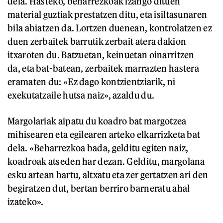
dela. Hasteko, beharrezkoak izango dituen
material guztiak prestatzen ditu, eta isiltasunaren
bila abiatzen da. Lortzen duenean, kontrolatzen ez
duen zerbaitek barrutik zerbait atera dakion
itxaroten du. Batzuetan, keinuetan oinarritzen
da, eta bat-batean, zerbaitek marrazten hastera
eramaten du: «Ez dago kontzientziarik, ni
exekutatzaile hutsa naiz», azaldu du.
Margolariak aipatu du koadro bat margotzea
mihisearen eta egilearen arteko elkarrizketa bat
dela. «Beharrezkoa bada, gelditu egiten naiz,
koadroak atseden har dezan. Gelditu, margolana
esku artean hartu, altxatu eta zer gertatzen ari den
begiratzen dut, bertan berriro barneratu ahal
izateko».