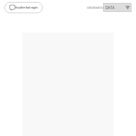
Iruzkin bat egin
ORDENATU