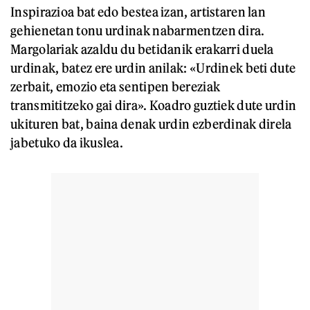
Inspirazioa bat edo bestea izan, artistaren lan
gehienetan tonu urdinak nabarmentzen dira.
Margolariak azaldu du betidanik erakarri duela
urdinak, batez ere urdin anilak: «Urdinek beti dute
zerbait, emozio eta sentipen bereziak
transmititzeko gai dira». Koadro guztiek dute urdin
ukituren bat, baina denak urdin ezberdinak direla
jabetuko da ikuslea.