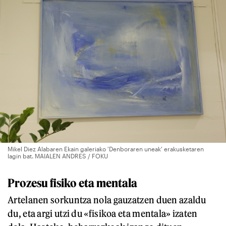
Mikel Diez Alabaren Ekain galeriako 'Denboraren uneak' erakusketaren
lagin bat. MAIALEN ANDRES / FOKU
Prozesu fisiko eta mentala
Artelanen sorkuntza nola gauzatzen duen azaldu
du, eta argi utzi du «fisikoa eta mentala» izaten