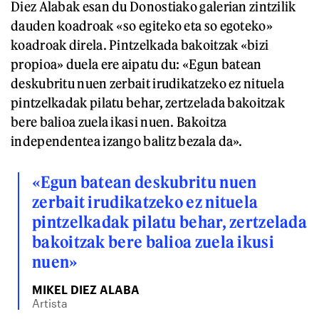
Diez Alabak esan du Donostiako galerian zintzilik
dauden koadroak «so egiteko eta so egoteko»
koadroak direla. Pintzelkada bakoitzak «bizi
propioa» duela ere aipatu du: «Egun batean
deskubritu nuen zerbait irudikatzeko ez nituela
pintzelkadak pilatu behar, zertzelada bakoitzak
bere balioa zuela ikasi nuen. Bakoitza
independentea izango balitz bezala da».
«Egun batean deskubritu nuen
zerbait irudikatzeko ez nituela
pintzelkadak pilatu behar, zertzelada
bakoitzak bere balioa zuela ikusi
nuen»
MIKEL DIEZ ALABA
Artista