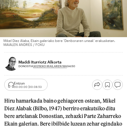
Mikel Diez Alaba, Ekain galeriako bere 'Denboraren uneak' erakusketan.
MAIALEN ANDRES / FOKU
Maddi Iturriotz Alkorta
2025EKO IRAILAREN 18A
DONOSTIA
04:50
Entzun
00:00:00
00:08:53
Hiru hamarkada baino gehiagoren ostean, Mikel
Diez Alabak (Bilbo, 1947) berriro erakutsiko ditu
bere artelanak Donostian, zehazki Parte Zaharreko
Ekain galerian. Bere ibilbide luzean zehar egindako