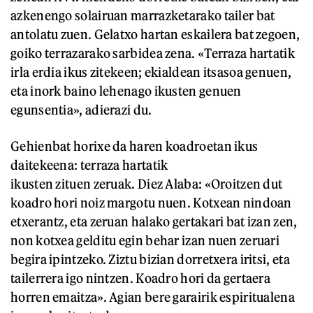
azkenengo solairuan marrazketarako tailer bat
antolatu zuen. Gelatxo hartan eskailera bat zegoen,
goiko terrazarako sarbidea zena. «Terraza hartatik
irla erdia ikus zitekeen; ekialdean itsasoa genuen,
eta inork baino lehenago ikusten genuen
egunsentia», adierazi du.
Gehienbat horixe da haren koadroetan ikus
daitekeena: terraza hartatik
ikusten zituen zeruak. Diez Alaba: «Oroitzen dut
koadro hori noiz margotu nuen. Kotxean nindoan
etxerantz, eta zeruan halako gertakari bat izan zen,
non kotxea gelditu egin behar izan nuen zeruari
begira ipintzeko. Ziztu bizian dorretxera iritsi, eta
tailerrera igo nintzen. Koadro hori da gertaera
horren emaitza». Agian bere garairik espiritualena