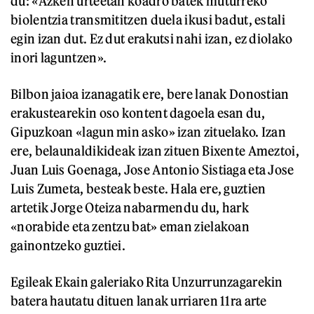
du: «Azken urteetan koadro batek muturreko
biolentzia transmititzen duela ikusi badut, estali
egin izan dut. Ez dut erakutsi nahi izan, ez diolako
inori laguntzen».
Bilbon jaioa izanagatik ere, bere lanak Donostian
erakustearekin oso kontent dagoela esan du,
Gipuzkoan «lagun min asko» izan zituelako. Izan
ere, belaunaldikideak izan zituen Bixente Ameztoi,
Juan Luis Goenaga, Jose Antonio Sistiaga eta Jose
Luis Zumeta, besteak beste. Hala ere, guztien
artetik Jorge Oteiza nabarmendu du, hark
«norabide eta zentzu bat» eman zielakoan
gainontzeko guztiei.
Egileak Ekain galeriako Rita Unzurrunzagarekin
batera hautatu dituen lanak urriaren 11ra arte