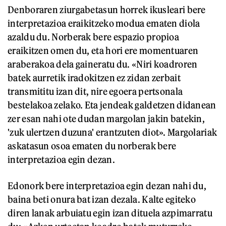
Denboraren ziurgabetasun horrek ikusleari bere
interpretazioa eraikitzeko modua ematen diola
azaldu du. Norberak bere espazio propioa
eraikitzen omen du, eta hori ere momentuaren
araberakoa dela gaineratu du. «Niri koadroren
batek aurretik iradokitzen ez zidan zerbait
transmititu izan dit, nire egoera pertsonala
bestelakoa zelako. Eta jendeak galdetzen didanean
zer esan nahi ote dudan margolan jakin batekin,
'zuk ulertzen duzuna' erantzuten diot». Margolariak
askatasun osoa ematen du norberak bere
interpretazioa egin dezan.
Edonork bere interpretazioa egin dezan nahi du,
baina beti onura bat izan dezala. Kalte egiteko
diren lanak arbuiatu egin izan dituela azpimarratu