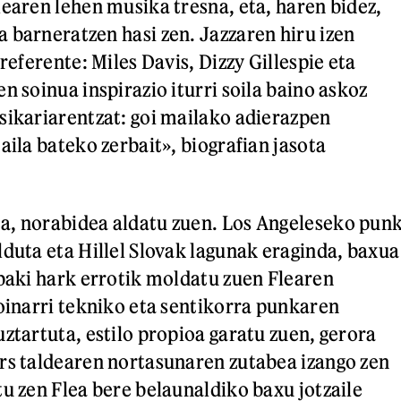
learen lehen musika tresna, eta, haren bidez,
 barneratzen hasi zen. Jazzaren hiru izen
referente: Miles Davis, Dizzy Gillespie eta
n soinua inspirazio iturri soila baino askoz
sikariarentzat: goi mailako adierazpen
aila bateko zerbait», biografian jasota
a, norabidea aldatu zuen. Los Angeleseko pun
lduta eta Hillel Slovak lagunak eraginda, baxua
abaki hark errotik moldatu zuen Flearen
 oinarri tekniko eta sentikorra punkaren
ztartuta, estilo propioa garatu zuen, gerora
rs taldearen nortasunaren zutabea izango zen
tu zen Flea bere belaunaldiko baxu jotzaile