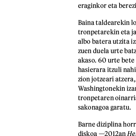
eraginkor eta berez
Baina taldearekin l
tronpetarekin eta j
albo batera utzita 
zuen duela urte bat
akaso. 60 urte bete
hasierara itzuli nah
zion jotzeari atzera
Washingtonekin iza
tronpetaren oinarri
sakonagoa garatu.
Barne diziplina hor
diskoa —2012an
He