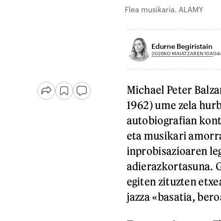
Flea musikaria. ALAMY
Edurne Begiristain
2026KO MAIATZAREN 10A
04
Michael Peter Balz
1962)
ume zela hurb
autobiografian kont
eta musikari amorr
inprobisazioaren l
adierazkortasuna. 
egiten zituzten etxe
jazza «basatia, bero