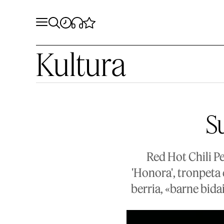
Kultura
Su
Red Hot Chili P
'Honora', tronpeta 
berria, «barne bid