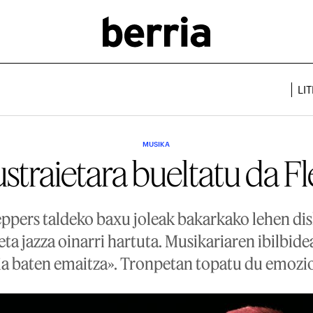
LI
MUSIKA
straietara bueltatu da F
eppers taldeko baxu joleak bakarkako lehen dis
eta jazza oinarri hartuta. Musikariaren ibilbid
aia baten emaitza». Tronpetan topatu du emozio