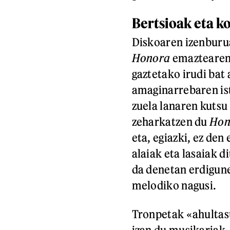
Bertsioak eta k
Diskoaren izenburua
Honora
emaztearen 
gaztetako irudi bat 
amaginarrebaren is
zuela lanaren kutsu
zeharkatzen du
Hon
eta, egiazki, ez den
alaiak eta lasaiak d
da denetan erdigune
melodiko nagusi.
Tronpetak «ahultasu
izan du musikariak, 