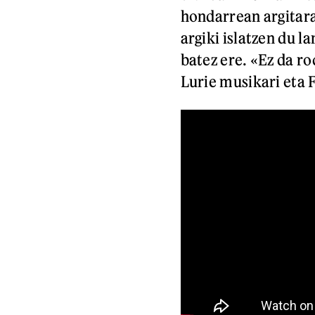
hondarrean argitara
argiki islatzen du 
batez ere. «Ez da ro
Lurie musikari eta 