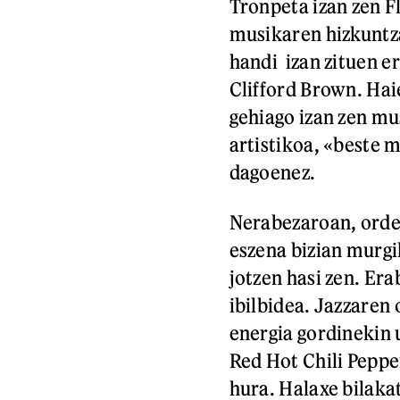
Tronpeta izan zen F
musikaren hizkuntza
handi izan zituen er
Clifford Brown. Haie
gehiago izan zen mu
artistikoa, «beste m
dagoenez.
Nerabezaroan, orde
eszena bizian murgi
jotzen hasi zen. Er
ibilbidea. Jazzaren
energia gordinekin u
Red Hot Chili Peppe
hura. Halaxe bilaka