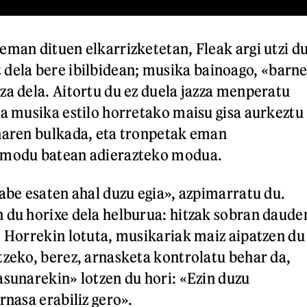
eman dituen elkarrizketetan, Fleak argi utzi d
 dela bere ibilbidean; musika bainoago, «barn
za dela. Aitortu du ez duela jazza menperatu
ua musika estilo horretako maisu gisa aurkeztu
haren bulkada, eta tronpetak eman
 modu batean adierazteko modua.
gabe esaten ahal duzu egia», azpimarratu du.
 du horixe dela helburua: hitzak sobran daude
. Horrekin lotuta, musikariak maiz aipatzen du
tzeko, berez, arnasketa kontrolatu behar da,
asunarekin» lotzen du hori: «Ezin duzu
rnasa erabiliz gero».