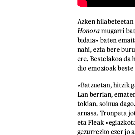
Azken hilabeteetan 
Honora
mugarri bat
bidaia» baten emait
nahi, ezta bere bur
ere. Bestelakoa da 
dio emozioak beste
«Batzuetan, hitzik 
Lan berrian, ematen
tokian, soinua dago
arnasa. Tronpeta jo
eta Fleak «egiazkot
gezurrezko ezer jo a