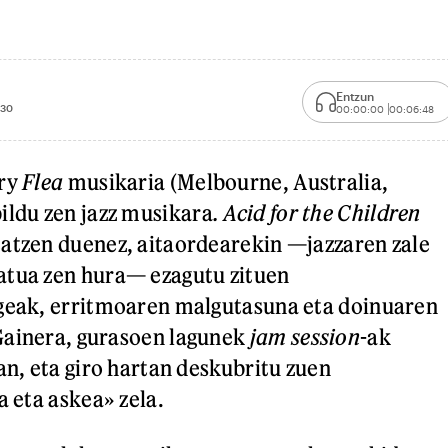
Entzun
:30
00:00:00
00:06:48
ary
Flea
musikaria (Melbourne, Australia,
ildu zen jazz musikara
. Acid for the Children
atzen duenez, aitaordearekin —jazzaren zale
atua zen hura— ezagutu zituen
egeak, erritmoaren malgutasuna eta doinuaren
Gainera, gurasoen lagunek
jam session
-ak
an, eta giro hartan deskubritu zuen
a eta askea» zela.