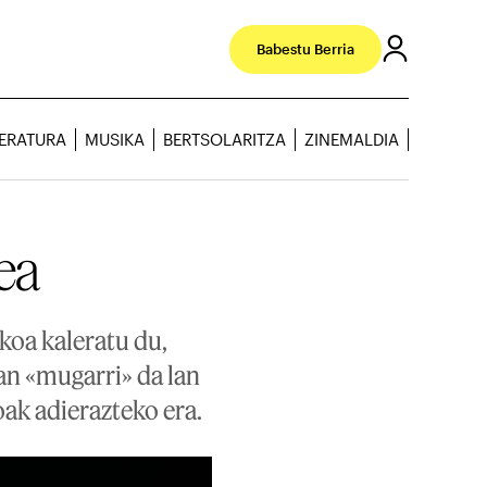
Babestu Berria
TERATURA
MUSIKA
BERTSOLARITZA
ZINEMALDIA
lea
koa kaleratu du,
ean «mugarri» da lan
ak adierazteko era.