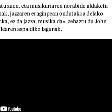
tu zuen, eta musikariaren norabide aldaketa
lanak, jazzaren eraginpean ondutakoa delako
cka, ez da jazza; musika da», zehaztu du John
Flearen aspaldiko lagunak.