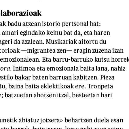
olaborazioak
k badu atzean istorio pertsonal bat:
amari egindako keinu bat da, eta haren
ageri da azalean. Musikariak aitortu du
torioak —migrantea zen— eragin zuzena izan
 emozionalean. Eta barru-barruko kutsu horre
ora
. Intimoa eta emozionala baita lana, nahiz
 estilo bakar baten barruan kabitzen. Pieza
itu, baina baita eklektikoak ere. Tronpeta
; batzuetan ahotsen itzal, besteetan hari
netik abiatuz jotzera» behartzen duela esan
eta horrek, hain zuzen, lortu nahi zuen soinu