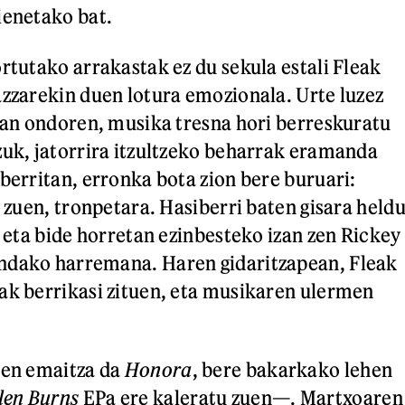
ienetako bat.
ortutako arrakastak ez du sekula estali Fleak
azzarekin duen lotura emozionala. Urte luzez
izan ondoren, musika tresna hori berreskuratu
zuk, jatorrira itzultzeko beharrak eramanda
 berritan, erronka bota zion bere buruari:
i zuen, tronpetara. Hasiberri baten gisara held
, eta bide horretan ezinbesteko izan zen Rickey
ndako harremana. Haren gidaritzapean, Fleak
ak berrikasi zituen, eta musikaren ulermen
ren emaitza da
Honora
, bere bakarkako lehen
len Burns
EPa ere kaleratu zuen—. Martxoaren