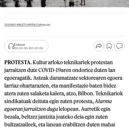
2020KO ABUZTUAREN 23A
00:00
Entzun
00:00:00
00:00:00
PROTESTA.
Kultur arloko teknikariek protestan
jarraitzen dute COVID-19aren ondorioz duten lan
egoeragatik. Asteak daramatzate sektorearen egoera
larriaz ohartarazten, eta manifestazio baten bidez
atera zuten salaketa kalera, atzo, Bilbon. Teknikariok
sindikatuak deituta egin zuten protesta,
Alarma
egoeran jarraitzen dugu
lelopean. Aurretik egin
bezala, beltzez jantzita joateko deia egin zuten
bultzatzaileek, eta lanean erabiltzen duten mahai