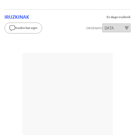
IRUZKINAK
Ez dago iruzkinik
Iruzkin bat egin
ORDENATU