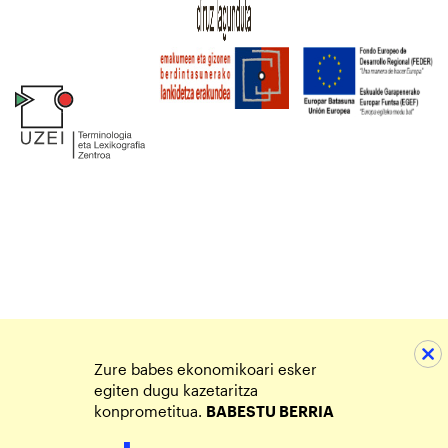
Zure babes ekonomikoari esker
egiten dugu kazetaritza
konprometitua.
BABESTU BERRIA