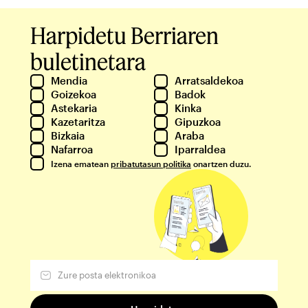
Harpidetu Berriaren
buletinetara
Mendia
Arratsaldekoa
Goizekoa
Badok
Astekaria
Kinka
Kazetaritza
Gipuzkoa
Bizkaia
Araba
Nafarroa
Iparraldea
Izena ematean
pribatutasun politika
onartzen duzu.