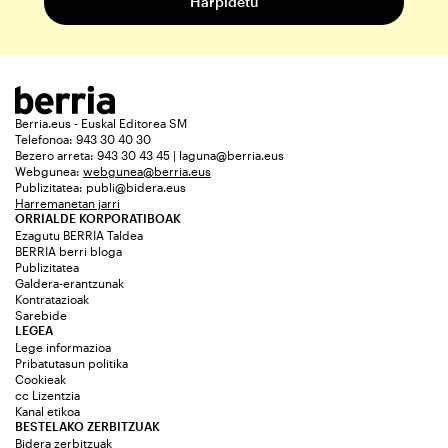
Berria.eus - Euskal Editorea SM
Telefonoa: 943 30 40 30
Bezero arreta: 943 30 43 45 | laguna@berria.eus
Webgunea:
webgunea@berria.eus
Publizitatea:
publi@bidera.eus
Harremanetan jarri
ORRIALDE KORPORATIBOAK
Ezagutu BERRIA Taldea
BERRIA berri bloga
Publizitatea
Galdera-erantzunak
Kontratazioak
Sarebide
LEGEA
Lege informazioa
Pribatutasun politika
Cookieak
cc Lizentzia
Kanal etikoa
BESTELAKO ZERBITZUAK
Bidera zerbitzuak