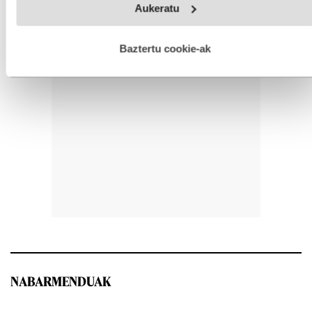
Aukeratu
fitxategiak erabiltzen ditu. Zure esperientzia eta zerbitzuak
hobetzeko asmoz, cookie teknologiaz baliatzen gara. Ohar
hau onartuz gero, teknologia hori erabiltzeko baimen
esplizitua ematen diguzu.
Gehiago irakurri
Baztertu cookie-ak
NABARMENDUAK