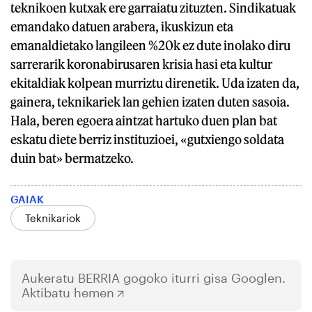
teknikoen kutxak ere garraiatu zituzten. Sindikatuak
emandako datuen arabera, ikuskizun eta
emanaldietako langileen %20k ez dute inolako diru
sarrerarik koronabirusaren krisia hasi eta kultur
ekitaldiak kolpean murriztu direnetik. Uda izaten da,
gainera, teknikariek lan gehien izaten duten sasoia.
Hala, beren egoera aintzat hartuko duen plan bat
eskatu diete berriz instituzioei, «gutxiengo soldata
duin bat» bermatzeko.
GAIAK
Teknikariok
Aukeratu
BERRIA
gogoko iturri gisa Googlen.
Aktibatu hemen