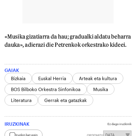
«Musika gizatiarra da hau; gradualki aldatu beharra
dauka», adierazi die Petrenkok orkestrako kideei.
GAIAK
Bizkaia
Euskal Herria
Arteak eta kultura
BOS Bilboko Orkestra Sinfonikoa
Musika
Literatura
Gerrak eta gatazkak
IRUZKINAK
Ez dago iruzkinik
Iruzkin bat egin
ORDENATU