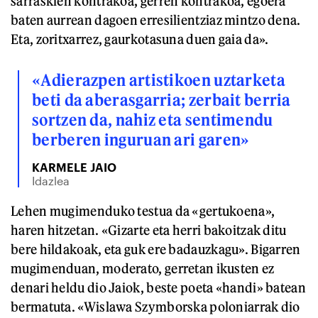
sarraskien kontrakoa, gerren kontrakoa, egoera
baten aurrean dagoen erresilientziaz mintzo dena.
Eta, zoritxarrez, gaurkotasuna duen gaia da».
«Adierazpen artistikoen uztarketa
beti da aberasgarria; zerbait berria
sortzen da, nahiz eta sentimendu
berberen inguruan ari garen»
KARMELE JAIO
Idazlea
Lehen mugimenduko testua da «gertukoena»,
haren hitzetan. «Gizarte eta herri bakoitzak ditu
bere hildakoak, eta guk ere badauzkagu». Bigarren
mugimenduan, moderato, gerretan ikusten ez
denari heldu dio Jaiok, beste poeta «handi» batean
bermatuta. «Wislawa Szymborska poloniarrak dio