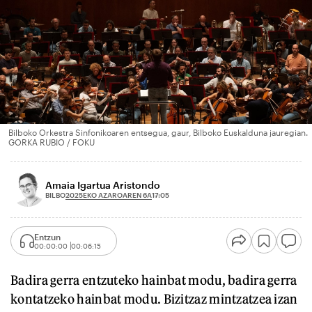
Bilboko Orkestra Sinfonikoaren entsegua, gaur, Bilboko Euskalduna jauregian.
GORKA RUBIO / FOKU
Amaia Igartua Aristondo
2025EKO AZAROAREN 6A
BILBO
17:05
Entzun
00:00:00
00:06:15
Badira gerra entzuteko hainbat modu, badira gerra
kontatzeko hainbat modu. Bizitzaz mintzatzea izan