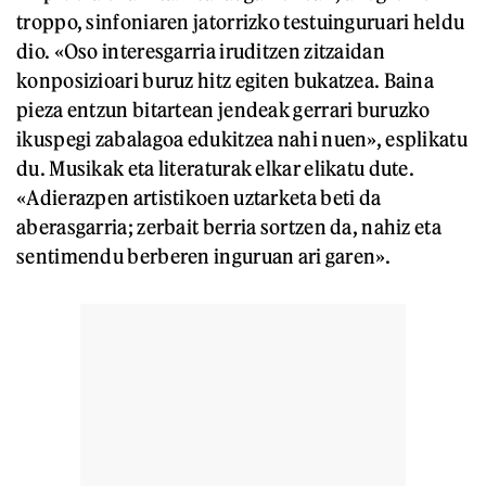
troppo, sinfoniaren jatorrizko testuinguruari heldu
dio. «Oso interesgarria iruditzen zitzaidan
konposizioari buruz hitz egiten bukatzea. Baina
pieza entzun bitartean jendeak gerrari buruzko
ikuspegi zabalagoa edukitzea nahi nuen», esplikatu
du. Musikak eta literaturak elkar elikatu dute.
«Adierazpen artistikoen uztarketa beti da
aberasgarria; zerbait berria sortzen da, nahiz eta
sentimendu berberen inguruan ari garen».