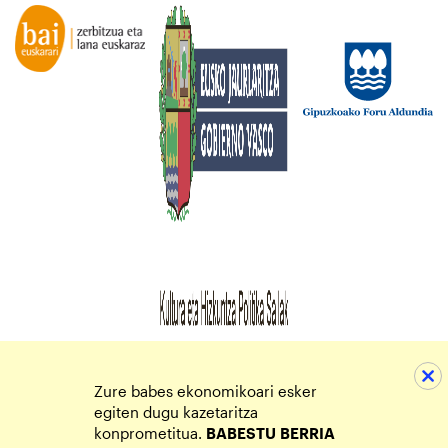
Zure babes ekonomikoari esker
egiten dugu kazetaritza
konprometitua.
BABESTU
BERRIA