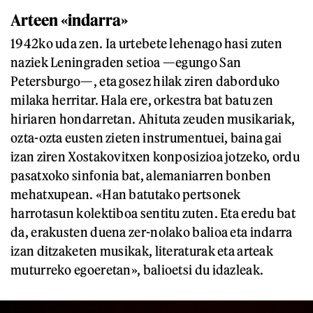
Arteen «indarra»
1942ko uda zen. Ia urtebete lehenago hasi zuten
naziek Leningraden setioa —egungo San
Petersburgo—, eta gosez hilak ziren daborduko
milaka herritar. Hala ere, orkestra bat batu zen
hiriaren hondarretan. Ahituta zeuden musikariak,
ozta-ozta eusten zieten instrumentuei, baina gai
izan ziren Xostakovitxen konposizioa jotzeko, ordu
pasatxoko sinfonia bat, alemaniarren bonben
mehatxupean. «Han batutako pertsonek
harrotasun kolektiboa sentitu zuten. Eta eredu bat
da, erakusten duena zer-nolako balioa eta indarra
izan ditzaketen musikak, literaturak eta arteak
muturreko egoeretan», balioetsi du idazleak.