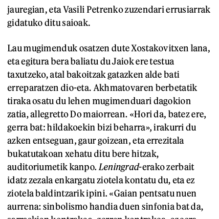
jauregian, eta Vasili Petrenko zuzendari errusiarrak
gidatuko ditu saioak.
Lau mugimenduk osatzen dute Xostakovitxen lana,
eta egitura bera baliatu du Jaiok ere testua
taxutzeko, atal bakoitzak gatazken alde bati
erreparatzen dio-eta. Akhmatovaren berbetatik
tiraka osatu du lehen mugimenduari dagokion
zatia, allegretto Do maiorrean. «Hori da, batez ere,
gerra bat: hildakoekin bizi beharra», irakurri du
azken entseguan, gaur goizean, eta errezitala
bukatutakoan xehatu ditu bere hitzak,
auditoriumetik kanpo.
Leningrad
-erako zerbait
idatz zezala enkargatu ziotela kontatu du, eta ez
ziotela baldintzarik ipini. «Gaian pentsatu nuen
aurrena: sinbolismo handia duen sinfonia bat da,