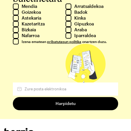
Mendia
Arratsaldekoa
Goizekoa
Badok
Astekaria
Kinka
Kazetaritza
Gipuzkoa
Bizkaia
Araba
Nafarroa
Iparraldea
Izena ematean
pribatutasun politika
onartzen duzu.