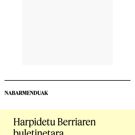
NABARMENDUAK
Harpidetu Berriaren
buletinetara