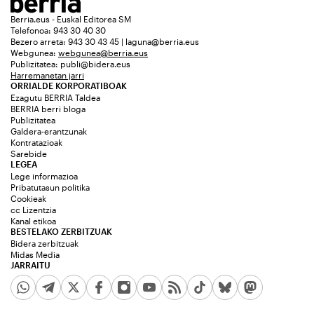
Berria.eus - Euskal Editorea SM
Telefonoa: 943 30 40 30
Bezero arreta: 943 30 43 45 | laguna@berria.eus
Webgunea:
webgunea@berria.eus
Publizitatea:
publi@bidera.eus
Harremanetan jarri
ORRIALDE KORPORATIBOAK
Ezagutu BERRIA Taldea
BERRIA berri bloga
Publizitatea
Galdera-erantzunak
Kontratazioak
Sarebide
LEGEA
Lege informazioa
Pribatutasun politika
Cookieak
cc Lizentzia
Kanal etikoa
BESTELAKO ZERBITZUAK
Bidera zerbitzuak
Midas Media
JARRAITU