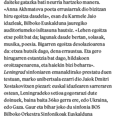
daiteke gatazka bati neurria hartzeko manera.
«Anna Akhmatova poeta errusiarrak dio bizitzan
hiru egoitza daudela», esan du Karmele Jaio
idazleak, Bilboko Euskalduna jauregiko
auditoriumeko isiltasuna hautsiz. «Lehen egoitza
etxe polit bat da; lagunak daude bertan, solasak,
musika, poesia. Bigarren egoitza desolazioarena
da: etxea hutsik dago, dena erraustua. Eta gero
hirugarren estantzia bat dago, hildakoen
oroitzapenarena, eta haiekin bizi beharra».
Leningrad
sinfoniaren emanaldirako prestatu duen
testuan, marko unibertsala ezarri dio Jaiok Dmitri
Xostakovitxen piezari: euskal idazlearen sarreraren
ostean, Leningradeko setioa gogorarazi dute
doinuek, baina baita 36ko gerra ere, edo Ukraina,
edo Gaza. Gaur eta bihar joko du sinfonia BOS
Bilboko Orkestra Sinfonikoak Euskalduna