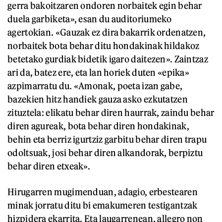
gerra bakoitzaren ondoren norbaitek egin behar
duela garbiketa», esan du auditoriumeko
agertokian. «Gauzak ez dira bakarrik ordenatzen,
norbaitek bota behar ditu hondakinak hildakoz
betetako gurdiak bidetik igaro daitezen». Zaintzaz
ari da, batez ere, eta lan horiek duten «epika»
azpimarratu du. «Amonak, poeta izan gabe,
bazekien hitz handiek gauza asko ezkutatzen
zituztela: elikatu behar diren haurrak, zaindu behar
diren agureak, bota behar diren hondakinak,
behin eta berriz igurtziz garbitu behar diren trapu
odoltsuak, josi behar diren alkandorak, berpiztu
behar diren etxeak».
Hirugarren mugimenduan, adagio, erbestearen
minak jorratu ditu bi emakumeren testigantzak
hizpidera ekarrita. Eta laugarrenean, allegro non