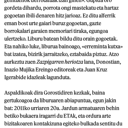
gordeta dihardu, porrota ongi mastekatu eta hartaz
gogoetan ibili denaren hitz jarioaz. Ez ditu alferrik
eman bost urte gaiari buruz gogoetan, gazte
borrokalari garaien memoriari tiraka, egungoa
ulertzeko. Liburu batean bildu ditu orain gogoetak.
Eta nahiko luke, liburua bainoago, «erreminta kutxa»
bat izatea, bizirik jarraitzeko, eztabaida piztuz. Atzo
aurkeztu zuen
Zazpigarren heriotza
lana, Donostian,
Inazio Mujika Ereingo editoreak eta Juan Kruz
Igerabide idazleak lagunduta.
Aspaldikoak dira Gorostidiren kezkak, baina
gertukoagoa da liburuaren abiapuntua, egun jakin
bat: 2011ko urriaren 20a. Jardun armatuaren behin
betiko bukaera iragarri du ETAk, eta ordura arte
bizitakoaren kontakizuna egiteko bulkada sentitu du