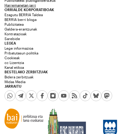
Publizitatea:
publi@bidera.eus
Harremanetan jarri
ORRIALDE KORPORATIBOAK
Ezagutu BERRIA Taldea
BERRIA berri bloga
Publizitatea
Galdera-erantzunak
Kontratazioak
Sarebide
LEGEA
Lege informazioa
Pribatutasun politika
Cookieak
cc Lizentzia
Kanal etikoa
BESTELAKO ZERBITZUAK
Bidera zerbitzuak
Midas Media
JARRAITU