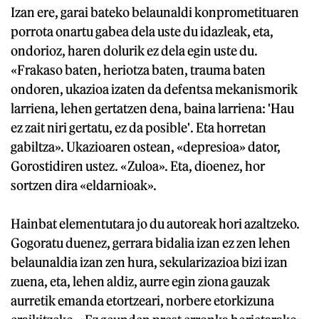
Izan ere, garai bateko belaunaldi konprometituaren
porrota onartu gabea dela uste du idazleak, eta,
ondorioz, haren dolurik ez dela egin uste du.
«Frakaso baten, heriotza baten, trauma baten
ondoren, ukazioa izaten da defentsa mekanismorik
larriena, lehen gertatzen dena, baina larriena: 'Hau
ez zait niri gertatu, ez da posible'. Eta horretan
gabiltza». Ukazioaren ostean, «depresioa» dator,
Gorostidiren ustez. «Zuloa». Eta, dioenez, hor
sortzen dira «eldarnioak».
Hainbat elementutara jo du autoreak hori azaltzeko.
Gogoratu duenez, gerrara bidalia izan ez zen lehen
belaunaldia izan zen hura, sekularizazioa bizi izan
zuena, eta, lehen aldiz, aurre egin ziona gauzak
aurretik emanda etortzeari, norbere etorkizuna