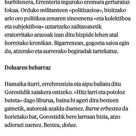
hurbilenera, Errenteria inguruko eremura gerturatuz
fokua. Orduko militanteen «politizazioa», bizitzako
arlo oro politikoa zenaren sinesmena «eta kolektiboa
eta subjektiboa» uztartzeko zailtasunetik
eratorritako arazoak izan ditu hizpide lehen atal
horretako kronikan. Bigarrenean, gogoeta saioa egin
du, atzerako eta aurrerako begiradak tartekatuz.
Doluaren beharraz
Hamaika iturri, erreferentzia eta aipu baliatu ditu
Gorostidik saiakera ontzeko. «Hitz larri eta potoloz
beteta» dago liburua, baina bi ageri dira besteen
gainetik, autoreak azaldu duenez.
Barne erbestea
da
horietako bat, Gorostidik bere larruan bizia, atzo
adierazi zuenez. Bestea,
dolua
.