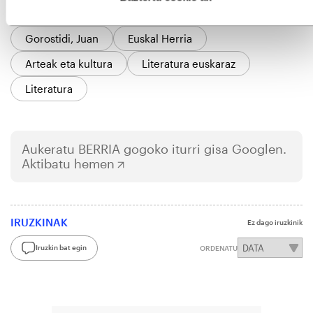
GAIAK
Gorostidi, Juan
Euskal Herria
Arteak eta kultura
Literatura euskaraz
Literatura
Aukeratu
BERRIA
gogoko iturri gisa Googlen.
Aktibatu hemen
IRUZKINAK
Ez dago iruzkinik
Iruzkin bat egin
ORDENATU