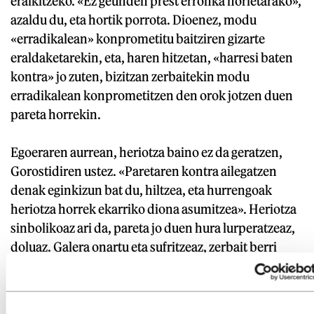
eraikitzeko. «Ez geunden prest erronka horietarako»,
azaldu du, eta hortik porrota. Dioenez, modu
«erradikalean» konprometitu baitziren gizarte
eraldaketarekin, eta, haren hitzetan, «harresi baten
kontra» jo zuten, bizitzan zerbaitekin modu
erradikalean konprometitzen den orok jotzen duen
pareta horrekin.
Egoeraren aurrean, heriotza baino ez da geratzen,
Gorostidiren ustez. «Paretaren kontra ailegatzen
denak eginkizun bat du, hiltzea, eta hurrengoak
heriotza horrek ekarriko diona asumitzea». Heriotza
sinbolikoaz ari da, pareta jo duen hura lurperatzeaz,
doluaz. Galera onartu eta sufritzeaz, zerbait berri
sortuko bada. «Zaila da, baina eginkizun bakarra da.
Bitartean, jai dugu, gezurretan gabiltza geure
buruarekin. Dolua bizitzen ez dugun bitartean, jai