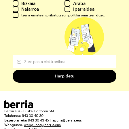
Bizkaia
Araba
Nafarroa
Iparraldea
Izena ematean
pribatutasun politika
onartzen duzu.
Berria.eus - Euskal Editorea SM
Telefonoa: 943 30 40 30
Bezero arreta: 943 30 43 45 | laguna@berria.eus
Webgunea:
webgunea@berria.eus