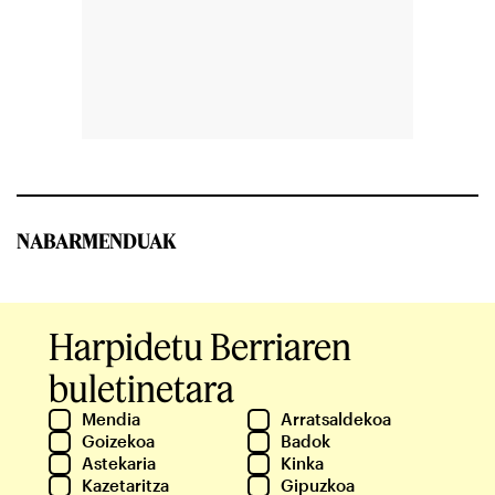
NABARMENDUAK
Harpidetu Berriaren
buletinetara
Mendia
Arratsaldekoa
Goizekoa
Badok
Astekaria
Kinka
Kazetaritza
Gipuzkoa