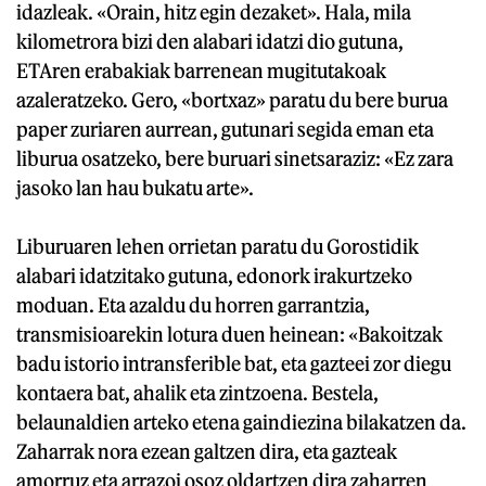
idazleak. «Orain, hitz egin dezaket». Hala, mila
kilometrora bizi den alabari idatzi dio gutuna,
ETAren erabakiak barrenean mugitutakoak
azaleratzeko. Gero, «bortxaz» paratu du bere burua
paper zuriaren aurrean, gutunari segida eman eta
liburua osatzeko, bere buruari sinetsaraziz: «Ez zara
jasoko lan hau bukatu arte».
Liburuaren lehen orrietan paratu du Gorostidik
alabari idatzitako gutuna, edonork irakurtzeko
moduan. Eta azaldu du horren garrantzia,
transmisioarekin lotura duen heinean: «Bakoitzak
badu istorio intransferible bat, eta gazteei zor diegu
kontaera bat, ahalik eta zintzoena. Bestela,
belaunaldien arteko etena gaindiezina bilakatzen da.
Zaharrak nora ezean galtzen dira, eta gazteak
amorruz eta arrazoi osoz oldartzen dira zaharren