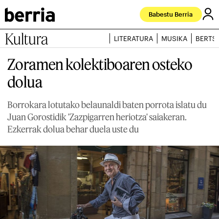
Babestu Berria
Kultura
LITERATURA
MUSIKA
BERTS
Zoramen kolektiboaren osteko
dolua
Borrokara lotutako belaunaldi baten porrota islatu du
Juan Gorostidik 'Zazpigarren heriotza' saiakeran.
Ezkerrak dolua behar duela uste du