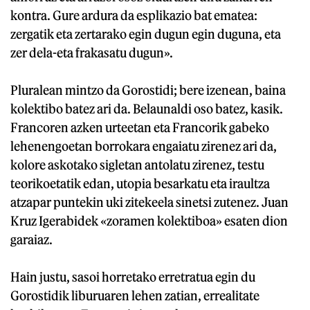
kontra. Gure ardura da esplikazio bat ematea:
zergatik eta zertarako egin dugun egin duguna, eta
zer dela-eta frakasatu dugun».
Pluralean mintzo da Gorostidi; bere izenean, baina
kolektibo batez ari da. Belaunaldi oso batez, kasik.
Francoren azken urteetan eta Francorik gabeko
lehenengoetan borrokara engaiatu zirenez ari da,
kolore askotako sigletan antolatu zirenez, testu
teorikoetatik edan, utopia besarkatu eta iraultza
atzapar puntekin uki zitekeela sinetsi zutenez. Juan
Kruz Igerabidek «zoramen kolektiboa» esaten dion
garaiaz.
Hain justu, sasoi horretako erretratua egin du
Gorostidik liburuaren lehen zatian, errealitate