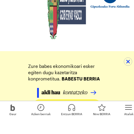
Zure babes ekonomikoari esker
egiten dugu kazetaritza
konprometitua.
BABESTU BERRIA
Egin zure ekarpena
Gaur
Azken berriak
Entzun BERRIA
Nire BERRIA
Atalak