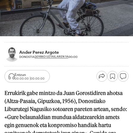
Ander Perez Argote
2016KO UZTAILAREN 1A
DONOSTIA
00:00
Entzun
00:00:00
00:00:00
Errukirik gabe mintzo da Juan Gorostidiren ahotsa
(Altza-Pasaia, Gipuzkoa, 1956), Donostiako
Liburutegi Nagusiko sotoaren pareten artean, sendo:
«Gure belaunaldian mundua aldatzearekin amets
egin genuenok eta konpromiso handiak hartu
genituenok derrotatuak izan ginen». Gupida oro