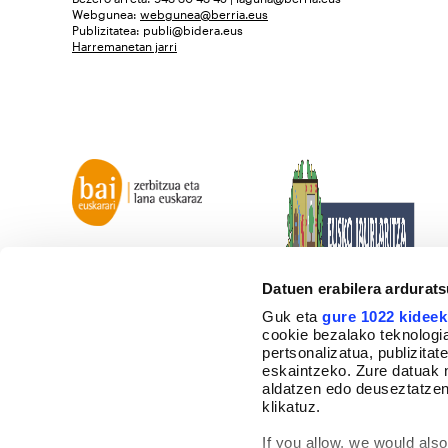
Webgunea:
webgunea@berria.eus
Publizitatea:
publi@bidera.eus
Harremanetan jarri
Datuen erabilera ardurat
Guk eta
gure 1022 kideek
cookie bezalako teknologia
pertsonalizatua, publizita
eskaintzeko. Zure datuak 
aldatzen edo deuseztatzen
klikatuz.
If you allow, we would also 