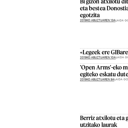
Bi gizon atxilotu d
eta bestea Donosti
egotzita
2019KO ABUZTUAREN 13A
LAIDA G
«Legeek ere GIBare
2019KO ABUZTUAREN 10A
LAIDA G
'Open Arms'-eko mi
egiteko eskatu dut
2019KO ABUZTUAREN 9A
LAIDA GO
Berriz atxilotu eta
utzitako laurak