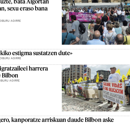
ituzte, bata Algortan
an, sexu eraso bana
OIBURU AGIRRE
kiko estigma sustatzen dute»
OIBURU AGIRRE
gratzaileei harrera
e Bilbon
IBURU AGIRRE
 gero, kanporatze arriskuan daude Bilbon aske