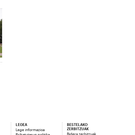
LEGEA
BESTELAKO
ZERBITZUAK
Lege informazioa
Bidera zerbitzuak
Pribatutasun politika