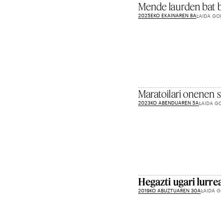
Mende laurden bat 
2025EKO EKAINAREN 8A
LAIDA GO
Maratoilari onenen s
2023KO ABENDUAREN 5A
LAIDA G
Hegazti ugari lurre
2019KO ABUZTUAREN 30A
LAIDA G