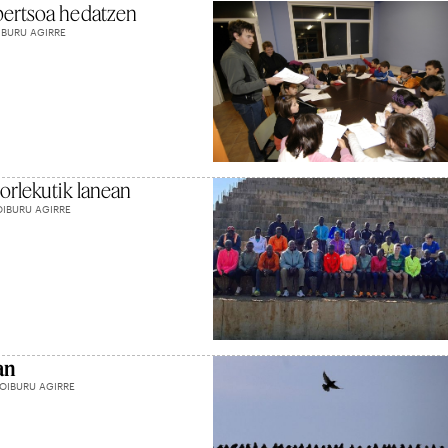
bertsoa hedatzen
IBURU AGIRRE
orlekutik lanean
OIBURU AGIRRE
an
OIBURU AGIRRE