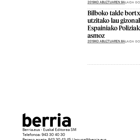
2019KO ABUZTUAREN 9A
LAIDA GO
Bilboko talde bort
utzitako lau gizonak
Espainiako Polizia
asmoz
2019KO ABUZTUAREN 8A
LAIDA GO
Berria.eus - Euskal Editorea SM
Telefonoa: 943 30 40 30
Bezero arreta: 943 30 43 45 | laguna@berria.eus