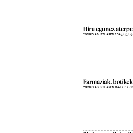
Hiru egunez aterpe
2019KO ABUZTUAREN 20A
LAIDA G
Farmaziak, botikek
2019KO ABUZTUAREN 16A
LAIDA G