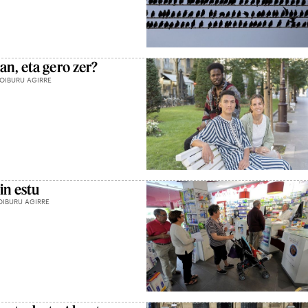
an, eta gero zer?
OIBURU AGIRRE
in estu
OIBURU AGIRRE