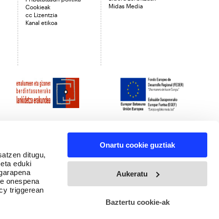
Midas Media
Cookieak
cc Lizentzia
Kanal etikoa
Onartu cookie guztiak
satzen ditugu,
 eta eduki
 garapena
Aukeratu
ure onespena
cy triggerean
Baztertu cookie-ak