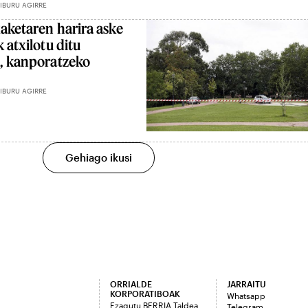
IBURU AGIRRE
xaketaren harira aske
 atxilotu ditu
k, kanporatzeko
IBURU AGIRRE
Gehiago ikusi
ORRIALDE
JARRAITU
KORPORATIBOAK
Whatsapp
Ezagutu BERRIA Taldea
Telegram