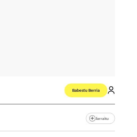
Babestu Berria
Jarraitu