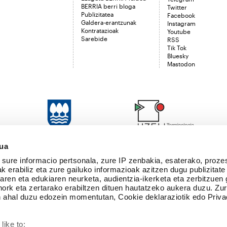
BERRIA berri bloga
Twitter
Publizitatea
Facebook
Galdera-erantzunak
Instagram
Kontratazioak
Youtube
Sarebide
RSS
Tik Tok
Bluesky
Mastodon
sua
sure informacio pertsonala, zure IP zenbakia, esaterako, proze
k erabiliz eta zure gailuko informazioak azitzen dugu publizitate
tearen eta edukiaren neurketa, audientzia-ikerketa eta zerbitzuen
nork eta zertarako erabiltzen dituen hautatzeko aukera duzu. Z
 ahal duzu edozein momentutan, Cookie deklaraziotik edo Priva
like to:
Zure babes ekonomikoari esker egiten