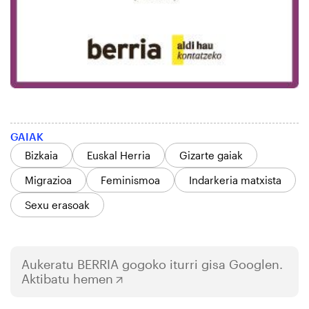
GAIAK
Bizkaia
Euskal Herria
Gizarte gaiak
Migrazioa
Feminismoa
Indarkeria matxista
Sexu erasoak
Aukeratu
BERRIA
gogoko iturri gisa Googlen.
Aktibatu hemen