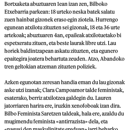
Bortxaketa abuztuaren 1ean izan zen, Bilboko
Etxebarria parkean: 18 urteko neska batek salatu
zuen hainbat gizonek eraso egin ziotela. Hurrengo
egunean atxilotu zituzten sei gizonak, 18 eta 36 urte
artekoak; abuztuaren 4an, epaileak atxilotuetako bi
espetxeratu zituen, eta beste laurak libre utzi. Lau
horiek baldintzapean askatu zituzten, eta egunero
epaitegira joatera behartuta zeuden. Atzo, Abandoko
tren geltokian atzeman zituzten poliziek.
Azken egunotan zeresan handia eman du lau gizonak
aske utzi izanak; Clara Campoamor talde feministak,
esaterako, berriz atxilotzea galdegin du. Lauren
jatorriaren harira ere, iruzkin xenofoboak izan dira.
Bilbo Feminista Saretzen taldeak, hala ere, azaldu du
mugimendu feminista «antirrazista» dela, eta
«nagusi den maskulinitate ereduan» jarri beharko