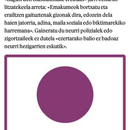
litzatekeela arreta: «Emakumeok bortxatu eta
erailtzen gaituztenak gizonak dira, edozein dela
haien jatorria, adina, maila soziala edo biktimarekiko
harremana». Gaineratu du neurri polizialek edo
zigortzaileek ez dutela «ezertarako balio ez badoaz
neurri hezigarrien eskutik».