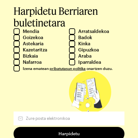
Harpidetu Berriaren
buletinetara
Mendia
Arratsaldekoa
Goizekoa
Badok
Astekaria
Kinka
Kazetaritza
Gipuzkoa
Bizkaia
Araba
Nafarroa
Iparraldea
Izena ematean
pribatutasun politika
onartzen duzu.