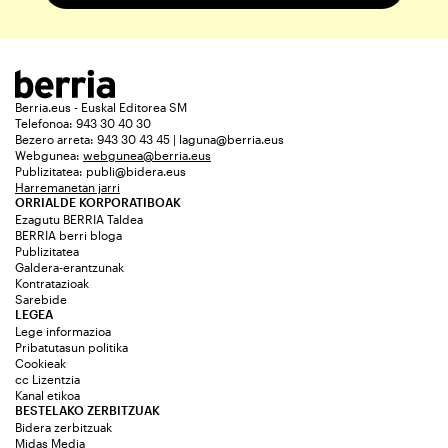
Berria.eus - Euskal Editorea SM
Telefonoa: 943 30 40 30
Bezero arreta: 943 30 43 45 | laguna@berria.eus
Webgunea:
webgunea@berria.eus
Publizitatea:
publi@bidera.eus
Harremanetan jarri
ORRIALDE KORPORATIBOAK
Ezagutu BERRIA Taldea
BERRIA berri bloga
Publizitatea
Galdera-erantzunak
Kontratazioak
Sarebide
LEGEA
Lege informazioa
Pribatutasun politika
Cookieak
cc Lizentzia
Kanal etikoa
BESTELAKO ZERBITZUAK
Bidera zerbitzuak
Midas Media