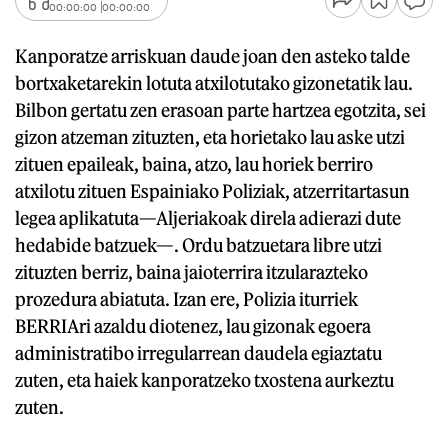
00:00:00
00:00:00
Kanporatze arriskuan daude joan den asteko talde
bortxaketarekin lotuta atxilotutako gizonetatik lau.
Bilbon gertatu zen erasoan parte hartzea egotzita, sei
gizon atzeman zituzten, eta horietako lau aske utzi
zituen epaileak, baina, atzo, lau horiek berriro
atxilotu zituen Espainiako Poliziak, atzerritartasun
legea aplikatuta—Aljeriakoak direla adierazi dute
hedabide batzuek—. Ordu batzuetara libre utzi
zituzten berriz, baina jaioterrira itzularazteko
prozedura abiatuta. Izan ere, Polizia iturriek
BERRIAri azaldu diotenez, lau gizonak egoera
administratibo irregularrean daudela egiaztatu
zuten, eta haiek kanporatzeko txostena aurkeztu
zuten.