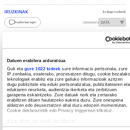
IRUZKINAK
Ez dago iruzkinik
Iruzkin bat egin
ORDENATU
Datuen erabilera arduratsua
Guk eta
gure 1022 kideek
sure informacio pertsonala, zure
IP zenbakia, esaterako, prozesatzen ditugu, cookie bezalak
teknologiak erabiliz eta zure gailuko informazioak azitzen
dugu publizitate eta eduki pertsonalizatua, publizitatearen eta
edukiaren neurketa, audientzia-ikerketa eta zerbitzuen
garapena eskaintzeko. Zure datuak nork eta zertarako
erabiltzen dituen hautatzeko aukera duzu. Zure onespena
aldatzen edo deuseztatzen ahal duzu edozein momentutan,
Cookie deklaraziotik edo Privacy triggerean klikatuz.
If you allow, we would also like to:
Collect information about your geographical location