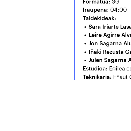
Formatua:
SG
Iraupena:
04:00
Taldekideak:
Sara Iriarte Las
Leire Agirre Al
Jon Sagarna Alu
Iñaki Rezusta G
Julen Sagarna A
Estudioa:
Egilea e
Teknikaria:
Eñaut 