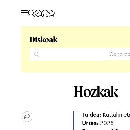
Diskoak
Genero
Hozkak
Taldea:
Kattalin et
Urtea:
2026