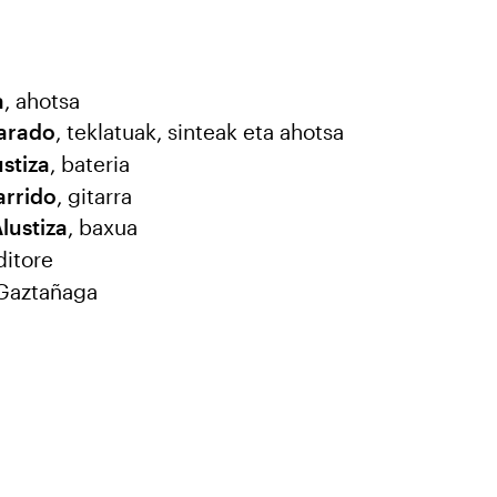
a
, ahotsa
varado
, teklatuak, sinteak eta ahotsa
stiza
, bateria
arrido
, gitarra
lustiza
, baxua
ditore
Gaztañaga