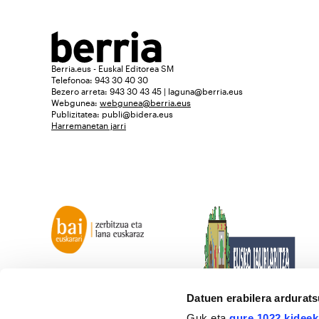
Berria.eus - Euskal Editorea SM
Telefonoa: 943 30 40 30
Bezero arreta: 943 30 43 45 | laguna@berria.eus
Webgunea:
webgunea@berria.eus
Publizitatea:
publi@bidera.eus
Harremanetan jarri
Datuen erabilera ardurat
Guk eta
gure 1022 kideek