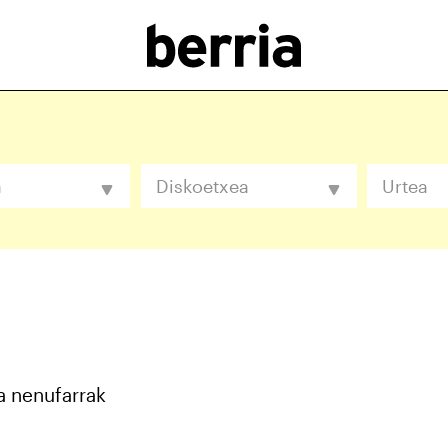
a
Diskoetxea
Urtea
a nenufarrak