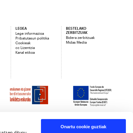
LEGEA
BESTELAKO
ZERBITZUAK
Lege informazioa
Bidera zerbitzuak
Pribatutasun politika
Midas Media
Cookieak
cc Lizentzia
Kanal etikoa
Onartu cookie guztiak
satzen ditugu,