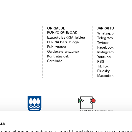
ORRIALDE
JARRAITU
KORPORATIBOAK
Whatsapp
Ezagutu BERRIA Taldea
Telegram
BERRIA berri bloga
Twitter
Publizitatea
Facebook
Galdera-erantzunak
Instagram
Kontratazioak
Youtube
Sarebide
RSS
Tik Tok
Bluesky
Mastodon
sua
sure informacio pertsonala, zure IP zenbakia, esaterako, proze