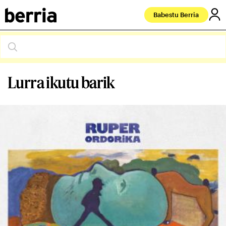
Babestu Berria
Lurra ikutu barik