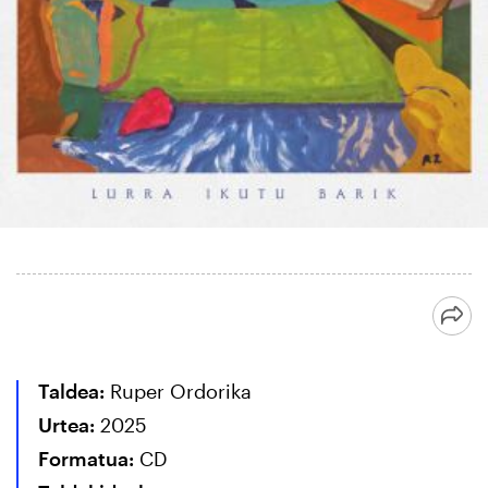
Taldea:
Ruper Ordorika
Urtea:
2025
Formatua:
CD