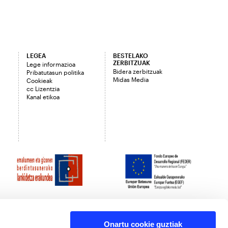
LEGEA
BESTELAKO
ZERBITZUAK
Lege informazioa
Bidera zerbitzuak
Pribatutasun politika
Midas Media
Cookieak
cc Lizentzia
Kanal etikoa
Onartu cookie guztiak