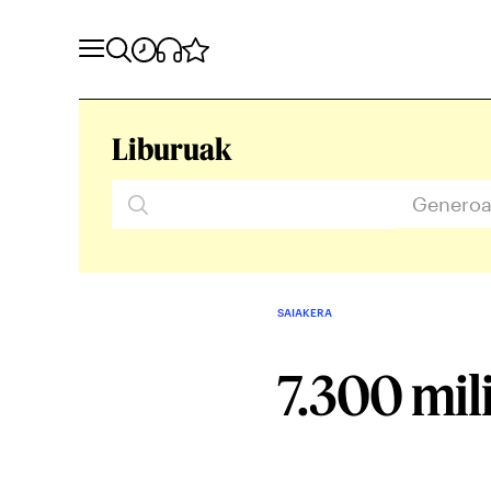
Liburuak
Genero
SAIAKERA
7.300 mil