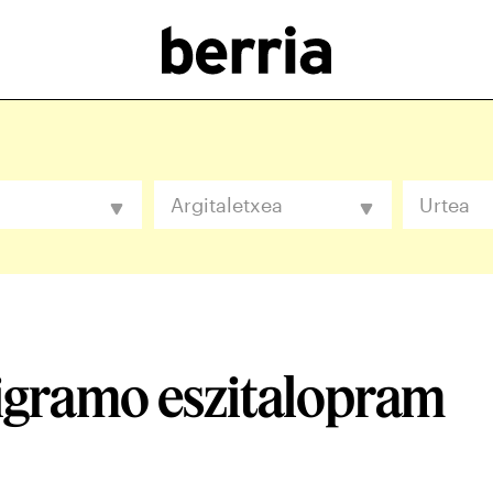
a
Argitaletxea
Urtea
igramo eszitalopram