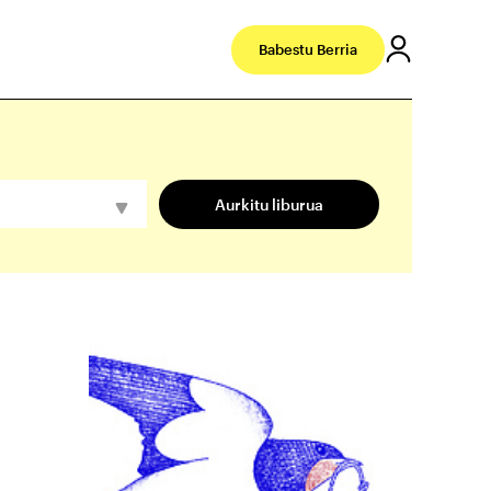
Babestu Berria
Aurkitu liburua