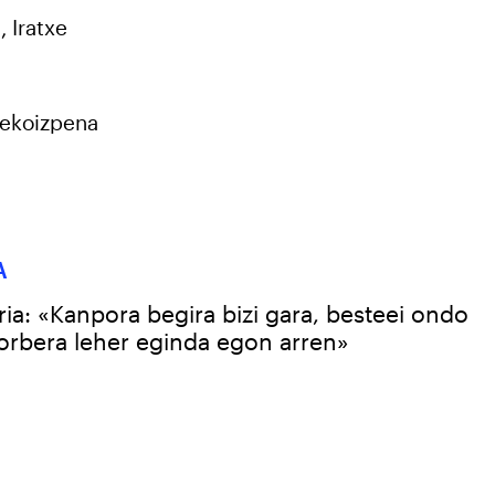
, Iratxe
a
ekoizpena
A
ria: «Kanpora begira bizi gara, besteei ondo
orbera leher eginda egon arren»