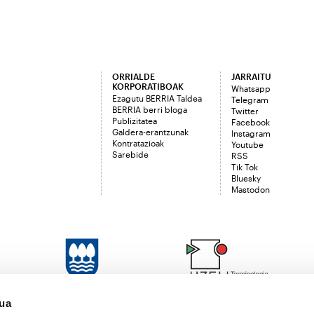
ORRIALDE
JARRAITU
KORPORATIBOAK
Whatsapp
Ezagutu BERRIA Taldea
Telegram
BERRIA berri bloga
Twitter
Publizitatea
Facebook
Galdera-erantzunak
Instagram
Kontratazioak
Youtube
Sarebide
RSS
Tik Tok
Bluesky
Mastodon
sua