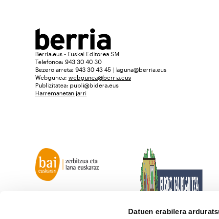
Berria.eus - Euskal Editorea SM
Telefonoa: 943 30 40 30
Bezero arreta: 943 30 43 45 | laguna@berria.eus
Webgunea:
webgunea@berria.eus
Publizitatea:
publi@bidera.eus
Harremanetan jarri
Datuen erabilera ardurat