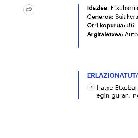
Idazlea:
Etxebarria
Generoa:
Saiaker
Orri kopurua:
86
Argitaletxea:
Auto
ERLAZIONATUT
Iratxe Etxebar
egin guran, n