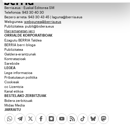
Berria.eus - Euskal Editorea SM
Telefonoa: 943 30 40 30
Bezero arreta: 943 30 43 45 | laguna@berria.eus
Webgunea:
webgunea@berria.eus
Publizitatea:
publi@bidera.eus
Harremanetan jarri
ORRIALDE KORPORATIBOAK
Ezagutu BERRIA Taldea
BERRIA berri bloga
Publizitatea
Galdera-erantzunak
Kontratazioak
Sarebide
LEGEA
Lege informazioa
Pribatutasun politika
Cookieak
cc Lizentzia
Kanal etikoa
BESTELAKO ZERBITZUAK
Bidera zerbitzuak
Midas Media
JARRAITU