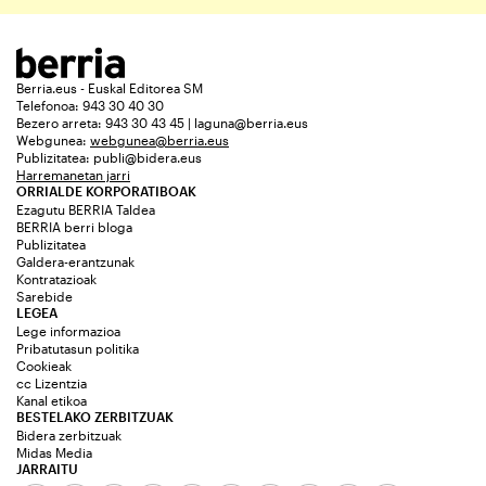
Berria.eus - Euskal Editorea SM
Telefonoa: 943 30 40 30
Bezero arreta: 943 30 43 45 | laguna@berria.eus
Webgunea:
webgunea@berria.eus
Publizitatea:
publi@bidera.eus
Harremanetan jarri
ORRIALDE KORPORATIBOAK
Ezagutu BERRIA Taldea
BERRIA berri bloga
Publizitatea
Galdera-erantzunak
Kontratazioak
Sarebide
LEGEA
Lege informazioa
Pribatutasun politika
Cookieak
cc Lizentzia
Kanal etikoa
BESTELAKO ZERBITZUAK
Bidera zerbitzuak
Midas Media
JARRAITU