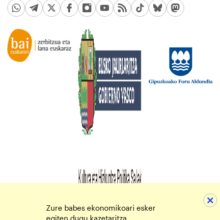
Zure babes ekonomikoari esker
egiten dugu kazetaritza