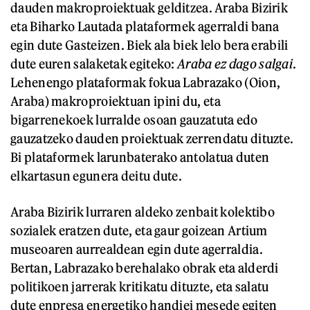
dauden makroproiektuak gelditzea. Araba Bizirik
eta Biharko Lautada plataformek agerraldi bana
egin dute Gasteizen. Biek ala biek lelo bera erabili
dute euren salaketak egiteko:
Araba ez dago salgai
.
Lehenengo plataformak fokua Labrazako (Oion,
Araba) makroproiektuan ipini du, eta
bigarrenekoek lurralde osoan gauzatuta edo
gauzatzeko dauden proiektuak zerrendatu dituzte.
Bi plataformek larunbaterako antolatua duten
elkartasun egunera deitu dute.
Araba Bizirik lurraren aldeko zenbait kolektibo
sozialek eratzen dute, eta gaur goizean Artium
museoaren aurrealdean egin dute agerraldia.
Bertan, Labrazako berehalako obrak eta alderdi
politikoen jarrerak kritikatu dituzte, eta salatu
dute enpresa energetiko handiei mesede egiten