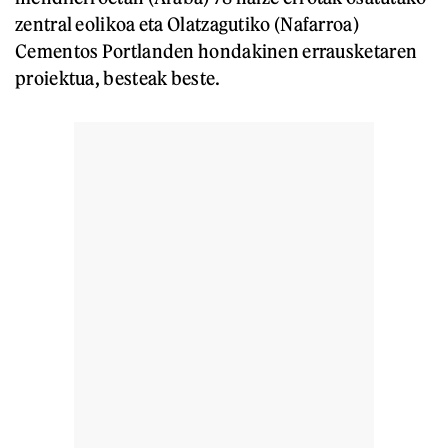
zentral eolikoa eta Olatzagutiko (Nafarroa)
Cementos Portlanden hondakinen errausketaren
proiektua, besteak beste.