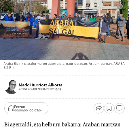
Araba Bizirik plataformaren agerraldia, gaur goizean, Artium parean. ARABA
BIZIRIK
Maddi Iturriotz Alkorta
2025EKO ABENDUAREN 11
16:18
Entzun
00:00:00
00:05:04
Bi agerraldi, eta helburu bakarra: Araban martxan