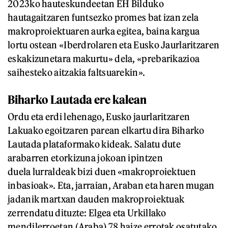
2023ko hauteskundeetan EH Bilduko
hautagaitzaren funtsezko promes bat izan zela
makroproiektuaren aurka egitea, baina kargua
lortu ostean «Iberdrolaren eta Eusko Jaurlaritzaren
eskakizunetara makurtu» dela, «prebarikazioa
saihesteko aitzakia faltsuarekin».
Biharko Lautada ere kalean
Ordu eta erdi lehenago, Eusko jaurlaritzaren
Lakuako egoitzaren parean elkartu dira Biharko
Lautada plataformako kideak. Salatu dute
arabarren etorkizuna jokoan ipintzen
duela lurraldeak bizi duen «makroproiektuen
inbasioak». Eta, jarraian, Araban eta haren mugan
jadanik martxan dauden makroproiektuak
zerrendatu dituzte: Elgea eta Urkillako
mendilerroetan (Araba) 78 haize errotak osatutako