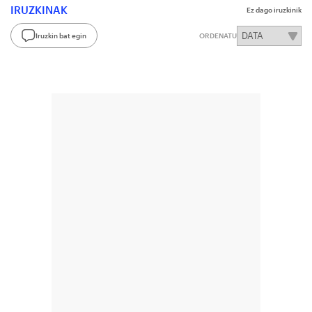
IRUZKINAK
Ez dago iruzkinik
Iruzkin bat egin
ORDENATU