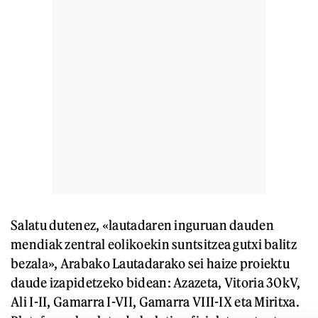
Salatu dutenez, «lautadaren inguruan dauden
mendiak zentral eolikoekin suntsitzea gutxi balitz
bezala», Arabako Lautadarako sei haize proiektu
daude izapidetzeko bidean: Azazeta, Vitoria 30kV,
Ali I-II, Gamarra I-VII, Gamarra VIII-IX eta Miritxa.