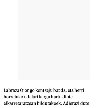
Labraza Oiongo kontzeju bat da, eta herri
horretako udalari kargu hartu diote
elkarretaratzean bildutakoek. Adierazi dute