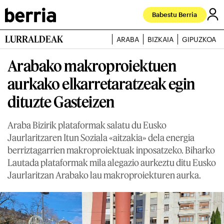
Babestu Berria
LURRALDEAK
ARABA
BIZKAIA
GIPUZKOA
Arabako makroproiektuen
aurkako elkarretaratzeak egin
dituzte Gasteizen
Araba Bizirik plataformak salatu du Eusko
Jaurlaritzaren Itun Soziala «aitzakia» dela energia
berriztagarrien makroproiektuak inposatzeko. Biharko
Lautada plataformak mila alegazio aurkeztu ditu Eusko
Jaurlaritzan Arabako lau makroproiekturen aurka.