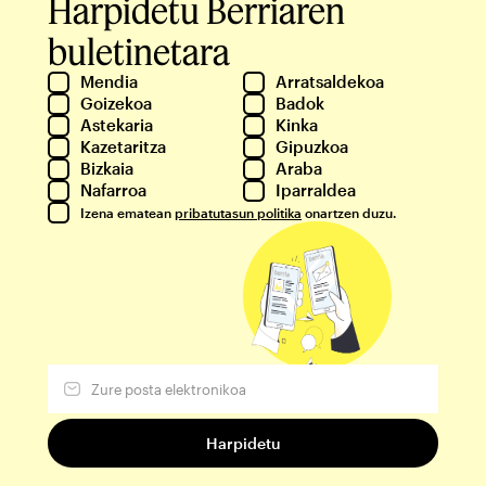
Harpidetu Berriaren
buletinetara
Mendia
Arratsaldekoa
Goizekoa
Badok
Astekaria
Kinka
Kazetaritza
Gipuzkoa
Bizkaia
Araba
Nafarroa
Iparraldea
Izena ematean
pribatutasun politika
onartzen duzu.