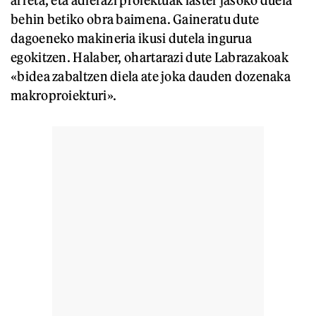
behin betiko obra baimena. Gaineratu dute
dagoeneko makineria ikusi dutela ingurua
egokitzen. Halaber, ohartarazi dute Labrazakoak
«bidea zabaltzen diela ate joka dauden dozenaka
makroproiekturi».