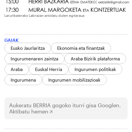
Larunbaterako Labrazan antolatu duten egitaraua
GAIAK
Eusko Jaurlaritza
Ekonomia eta finantzak
Ingurumenaren zaintza
Araba Bizirik plataforma
Araba
Euskal Herria
Ingurumen politikak
Ingurumena
Ingurumen mobilizazioak
Aukeratu
BERRIA
gogoko iturri gisa Googlen.
Aktibatu hemen