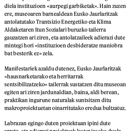
diela instituzioen «aurpegi garbiketak». Hain zuzen
ere, museoaren barnealdean Eusko Jaurlaritzak
antolatutako Trantsizio Energetiko eta Klima
Aldaketaren Itun Sozialari buruzko tailerra
gauzatzen ari ziren, eta antolatzaileek adierazi dute
mintegi hori «instituzioen desbideratze maniobra
bat besterik ez» zela.
Manifestariek azaldu dutenez, Eusko Jaurlaritzak
«hausnarketarako eta herritarrak
sentsibilizatzeko» tailerrak sustatzen ditu museoan
egiten ari ziren jardunaldian, baina, aldi berean,
praktikan ingurune naturalak suntsitzen ditu
makroproiektuetan oinarritutako eredua bultzatuz.
Labrazan egingo duten proiektuan ipini dute
arreta, eta adierazi proiektuak laster jasoko duela