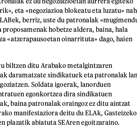
ronalak ez du negoziazioetan aurrera egiteko
ik», eta «negoziazioa blokeatu eta luzatu» nah
. LABek, berriz, uste du patronalak «mugimend
la proposamenak hobetze aldera, baina, hala
za «atzerapausoetan oinarrituta» dago, haien
ru biltzen ditu Arabako metalgintzaren
ak daramatzate sindikatuek eta patronalak la
goziatzen. Soldata igoerak, lanorduen
ntratuen egonkortzea dira sindikatuen
ak, baina patronalak oraingoz ez ditu aintzat
rako manifestaziora deitu du ELAk, Gasteizeko
n plazatik abiatuta SEAren egoitzaraino.