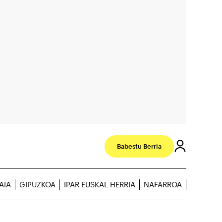
Babestu Berria
AIA
GIPUZKOA
IPAR EUSKAL HERRIA
NAFARROA