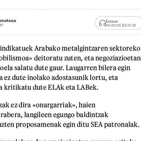
enetxea
Entzun
57
00:00:00
00:01:45
 sindikatuek Arabako metalgintzaren sektoreko
bilismoa» deitoratu zuten, eta negoziazioetan
oela salatu dute gaur. Laugarren bilera egin
a ez dute inolako adostasunik lortu, eta
a kritikatu dute ELAk eta LABek.
zak ez dira «onargarriak», haien
arabera, langileen egungo baldintzak
uzten proposamenak egin ditu SEA patronalak.