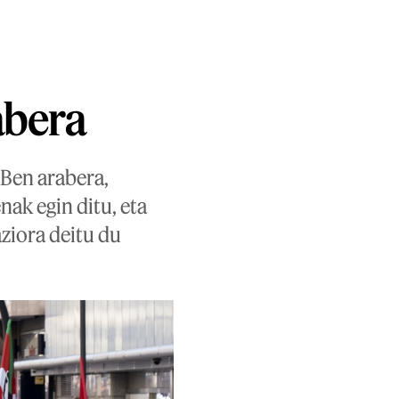
abera
ABen arabera,
ak egin ditu, eta
ziora deitu du