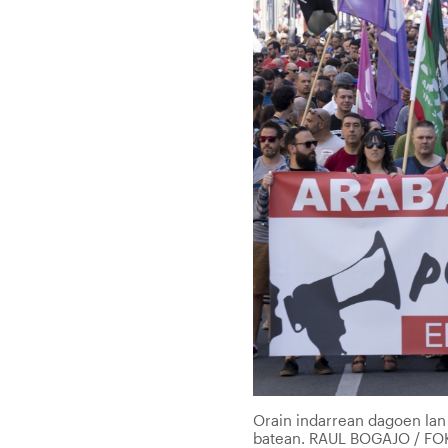
Orain indarrean dagoen lan
batean. RAUL BOGAJO / FO