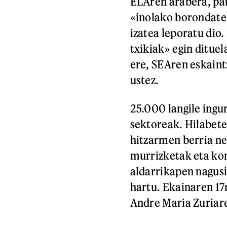
ELAren arabera, pat
«inolako borondater
izatea leporatu dio
txikiak» egin ditue
ere, SEAren eskaint
ustez.
25.000 langile ingu
sektoreak. Hilabete
hitzarmen berria ne
murrizketak eta ko
aldarrikapen nagusi
hartu. Ekainaren 17
Andre Maria Zuriare