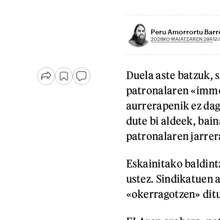
Peru Amorrortu Barr
2026KO MAIATZAREN 29A
12:
Duela aste batzuk,
patronalaren «immo
aurrerapenik ez dag
dute bi aldeek, bain
patronalaren jarrer
Eskainitako baldint
ustez. Sindikatuen 
«okerragotzen» dit