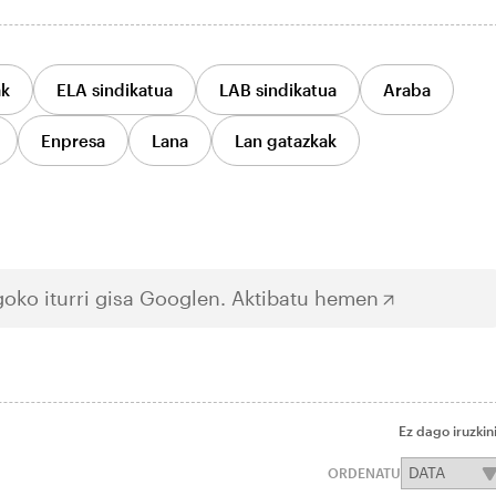
ak
ELA sindikatua
LAB sindikatua
Araba
Enpresa
Lana
Lan gatazkak
oko iturri gisa Googlen.
Aktibatu hemen
Ez dago iruzkin
ORDENATU