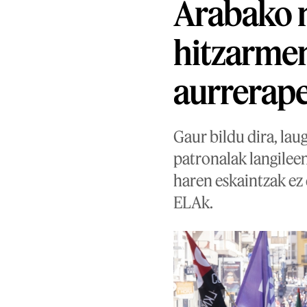
Arabako m
hitzarme
aurrerape
Gaur bildu dira, lau
patronalak langilee
haren eskaintzak ez 
ELAk.