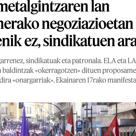
etalgintzaren lan
nerako negoziazioetan
nik ez, sindikatuen ar
garrenez, sindikatuak eta patronala. ELA eta L
n baldintzak «okerragotzen» dituen proposamen
dira «onargarriak». Ekainaren 17rako manifesta