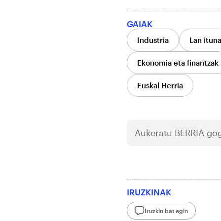
GAIAK
Industria
Lan itun
Ekonomia eta finantzak
Euskal Herria
Aukeratu
BERRIA
gog
IRUZKINAK
Iruzkin bat egin