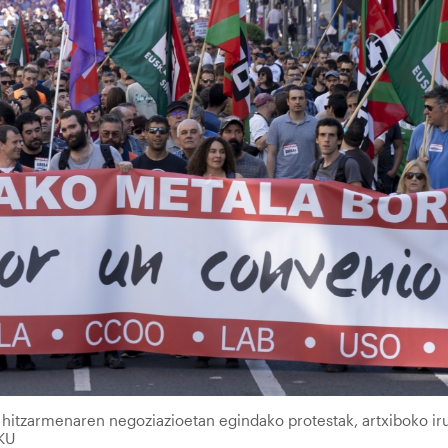
 hitzarmenaren negoziazioetan egindako protestak, artxiboko ir
KU