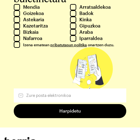
Mendia
Arratsaldekoa
Goizekoa
Badok
Astekaria
Kinka
Kazetaritza
Gipuzkoa
Bizkaia
Araba
Nafarroa
Iparraldea
Izena ematean
pribatutasun politika
onartzen duzu.