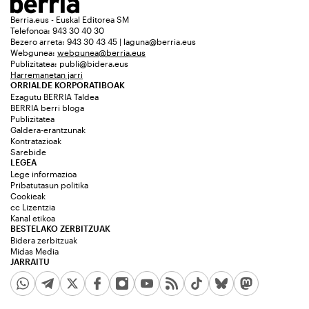
Berria.eus - Euskal Editorea SM
Telefonoa: 943 30 40 30
Bezero arreta: 943 30 43 45 | laguna@berria.eus
Webgunea:
webgunea@berria.eus
Publizitatea:
publi@bidera.eus
Harremanetan jarri
ORRIALDE KORPORATIBOAK
Ezagutu BERRIA Taldea
BERRIA berri bloga
Publizitatea
Galdera-erantzunak
Kontratazioak
Sarebide
LEGEA
Lege informazioa
Pribatutasun politika
Cookieak
cc Lizentzia
Kanal etikoa
BESTELAKO ZERBITZUAK
Bidera zerbitzuak
Midas Media
JARRAITU