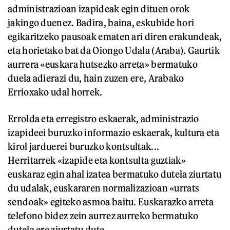
administrazioan izapideak egin dituen orok
jakingo duenez. Badira, baina, eskubide hori
egikaritzeko pausoak ematen ari diren erakundeak,
eta horietako bat da Oiongo Udala (Araba). Gaurtik
aurrera «euskara hutsezko arreta» bermatuko
duela adierazi du, hain zuzen ere, Arabako
Errioxako udal horrek.
Errolda eta erregistro eskaerak, administrazio
izapideei buruzko informazio eskaerak, kultura eta
kirol jarduerei buruzko kontsultak...
Herritarrek «izapide eta kontsulta guztiak»
euskaraz egin ahal izatea bermatuko dutela ziurtatu
du udalak, euskararen normalizazioan «urrats
sendoak» egiteko asmoa baitu. Euskarazko arreta
telefono bidez zein aurrez aurreko bermatuko
dutela ere ziurtatu dute.