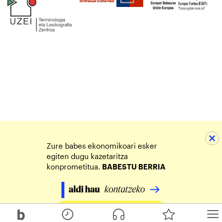
Zure babes ekonomikoari esker
egiten dugu kazetaritza
konprometitua.
BABESTU BERRIA
Egin zure ekarpena