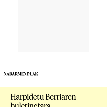
NABARMENDUAK
Harpidetu Berriaren
buletinetara