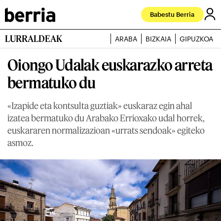
Babestu Berria
LURRALDEAK
ARABA
BIZKAIA
GIPUZKOA
Oiongo Udalak euskarazko arreta
bermatuko du
«Izapide eta kontsulta guztiak» euskaraz egin ahal
izatea bermatuko du Arabako Errioxako udal horrek,
euskararen normalizazioan «urrats sendoak» egiteko
asmoz.