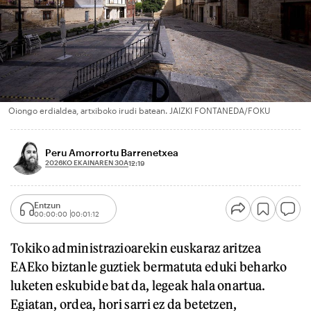
Oiongo erdialdea, artxiboko irudi batean. JAIZKI FONTANEDA/FOKU
Peru Amorrortu Barrenetxea
2026KO EKAINAREN 30A
12:19
Entzun
00:00:00
00:01:12
Tokiko administrazioarekin euskaraz aritzea
EAEko biztanle guztiek bermatuta eduki beharko
luketen eskubide bat da, legeak hala onartua.
Egiatan, ordea, hori sarri ez da betetzen,