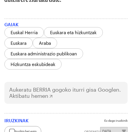
GAIAK
Euskal Herria
Euskara eta hizkuntzak
Euskara
Araba
Euskara administrazio publikoan
Hizkuntza eskubideak
Aukeratu
BERRIA
gogoko iturri gisa Googlen.
Aktibatu hemen
IRUZKINAK
Ez dago iruzkinik
Iruzkin bat egin
ORDENATU