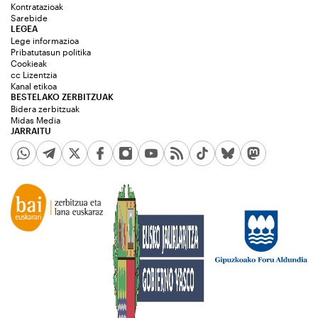
Kontratazioak
Sarebide
LEGEA
Lege informazioa
Pribatutasun politika
Cookieak
cc Lizentzia
Kanal etikoa
BESTELAKO ZERBITZUAK
Bidera zerbitzuak
Midas Media
JARRAITU