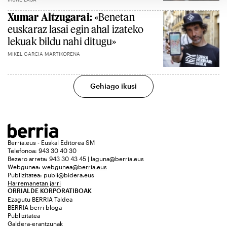
Xumar Altzugarai:
«Benetan
euskaraz lasai egin ahal izateko
lekuak bildu nahi ditugu»
MIKEL GARCIA MARTIKORENA
Gehiago ikusi
Berria.eus - Euskal Editorea SM
Telefonoa: 943 30 40 30
Bezero arreta: 943 30 43 45 | laguna@berria.eus
Webgunea:
webgunea@berria.eus
Publizitatea:
publi@bidera.eus
Harremanetan jarri
ORRIALDE KORPORATIBOAK
Ezagutu BERRIA Taldea
BERRIA berri bloga
Publizitatea
Galdera-erantzunak