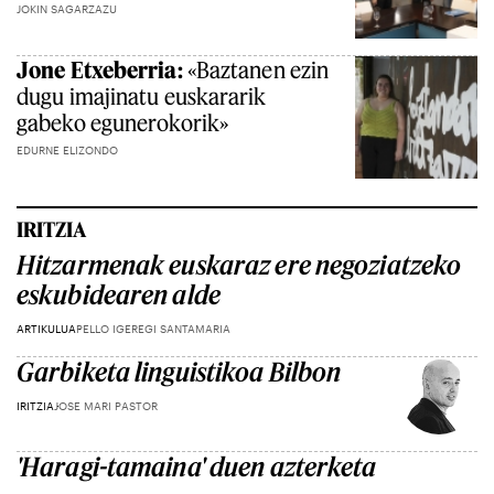
JOKIN SAGARZAZU
Jone Etxeberria:
«Baztanen ezin
dugu imajinatu euskararik
gabeko egunerokorik»
EDURNE ELIZONDO
IRITZIA
Hitzarmenak euskaraz ere negoziatzeko
eskubidearen alde
ARTIKULUA
PELLO IGEREGI SANTAMARIA
Garbiketa linguistikoa Bilbon
IRITZIA
JOSE MARI PASTOR
'Haragi-tamaina' duen azterketa