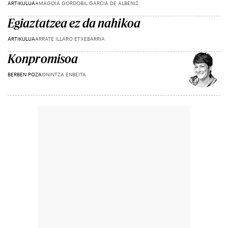
ARTIKULUA
AMAGOIA GORDOBIL GARCIA DE ALBENIZ
Egiaztatzea ez da nahikoa
ARTIKULUA
ARRATE ILLARO ETXEBARRIA
Konpromisoa
BERBEN POZA
ONINTZA ENBEITA