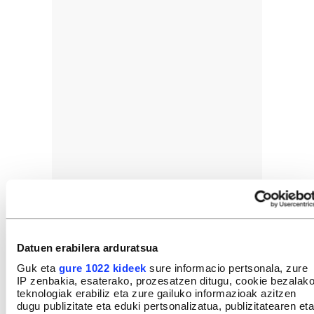
Datuen erabilera arduratsua
Guk eta
gure 1022 kideek
sure informacio pertsonala, zure
IP zenbakia, esaterako, prozesatzen ditugu, cookie bezalak
teknologiak erabiliz eta zure gailuko informazioak azitzen
dugu publizitate eta eduki pertsonalizatua, publizitatearen eta