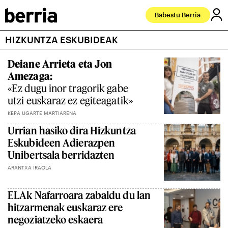
Babestu Berria
HIZKUNTZA ESKUBIDEAK
Deiane Arrieta eta Jon
Amezaga:
«Ez dugu inor tragorik gabe
utzi euskaraz ez egiteagatik»
KEPA UGARTE MARTIARENA
Urrian hasiko dira Hizkuntza
Eskubideen Adierazpen
Unibertsala berridazten
ARANTXA IRAOLA
ELAk Nafarroara zabaldu du lan
hitzarmenak euskaraz ere
negoziatzeko eskaera