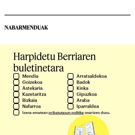
NABARMENDUAK
Harpidetu Berriaren
buletinetara
Mendia
Arratsaldekoa
Goizekoa
Badok
Astekaria
Kinka
Kazetaritza
Gipuzkoa
Bizkaia
Araba
Nafarroa
Iparraldea
Izena ematean
pribatutasun politika
onartzen duzu.