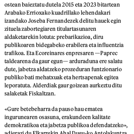
ostean baieztatu dutela 2015 eta 2023 bitartean
Arabako Errioxako kuadrillako lehendakari
izandako Joseba Fernandezek delitu hauek egin
zituela zabortegiaren titulartasunaren
aldaketarekin lotuta: prebarikazioa, diru
publikoaren bidegabeko erabilera eta influentzia
trafikoa. Eta Ecoreinares enpresaren —Paprec
taldearena da gaur egun— arduraduna ere salatu
dute, jabetza aldatzeko prozeduran funtzionario
publiko bati mehatxuak eta hertsapenak egitea
leporatuta. Alderdiak gaur goizean aurkeztu ditu
salaketak Fiskaltzan.
«Gure betebeharra da pauso hau ematea
ingurunearen osasuna, erakundeen kalitate
demokratikoa eta jabetza publikoa defendatzeko»,
adierazi du Elkarrekin Ahal Dugu-ko Antolakuntza