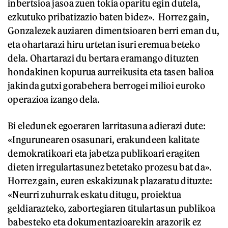
inbertsioa jasoa zuen tokia oparitu egin dutela,
ezkutuko pribatizazio baten bidez». Horrez gain,
Gonzalezek auziaren dimentsioaren berri eman du,
eta ohartarazi hiru urtetan isuri eremua beteko
dela. Ohartarazi du bertara eramango dituzten
hondakinen kopurua aurreikusita eta tasen balioa
jakinda gutxi gorabehera berrogei milioi euroko
operazioa izango dela.
Bi eledunek egoeraren larritasuna adierazi dute:
«Ingurunearen osasunari, erakundeen kalitate
demokratikoari eta jabetza publikoari eragiten
dieten irregulartasunez betetako prozesu bat da».
Horrez gain, euren eskakizunak plazaratu dituzte:
«Neurri zuhurrak eskatu ditugu, proiektua
geldiarazteko, zabortegiaren titulartasun publikoa
babesteko eta dokumentazioarekin arazorik ez