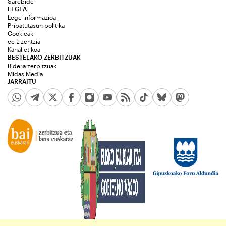
Sarebide
LEGEA
Lege informazioa
Pribatutasun politika
Cookieak
cc Lizentzia
Kanal etikoa
BESTELAKO ZERBITZUAK
Bidera zerbitzuak
Midas Media
JARRAITU