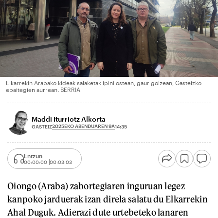
Elkarrekin Arabako kideak salaketak ipini ostean, gaur goizean, Gasteizko
epaitegien aurrean. BERRIA
Maddi Iturriotz Alkorta
2025EKO ABENDUAREN 9A
GASTEIZ
14:35
Entzun
00:00:00
00:03:03
Oiongo (Araba) zabortegiaren inguruan legez
kanpoko jarduerak izan direla salatu du Elkarrekin
Ahal Duguk. Adierazi dute urtebeteko lanaren