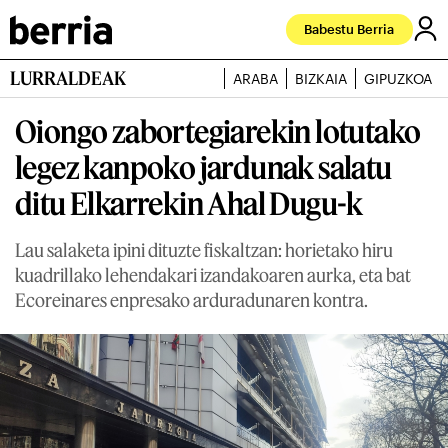
Babestu Berria
LURRALDEAK
ARABA
BIZKAIA
GIPUZKOA
Oiongo zabortegiarekin lotutako
legez kanpoko jardunak salatu
ditu Elkarrekin Ahal Dugu-k
Lau salaketa ipini dituzte fiskaltzan: horietako hiru
kuadrillako lehendakari izandakoaren aurka, eta bat
Ecoreinares enpresako arduradunaren kontra.