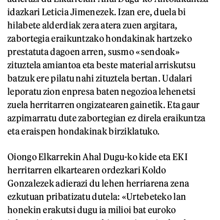
idazkari Leticia Jimenezek. Izan ere, duela bi
hilabete alderdiak zera atera zuen argitara,
zabortegia eraikuntzako hondakinak hartzeko
prestatuta dagoen arren, susmo «sendoak»
zituztela amiantoa eta beste material arriskutsu
batzuk ere pilatu nahi zituztela bertan. Udalari
leporatu zion enpresa baten negozioa lehenetsi
zuela herritarren ongizatearen gainetik. Eta gaur
azpimarratu dute zabortegian ez direla eraikuntza
eta eraispen hondakinak birziklatuko.
Oiongo Elkarrekin Ahal Dugu-ko kide eta EKI
herritarren elkartearen ordezkari Koldo
Gonzalezek adierazi du lehen herriarena zena
ezkutuan pribatizatu dutela: «Urtebeteko lan
honekin erakutsi dugu ia milioi bat euroko