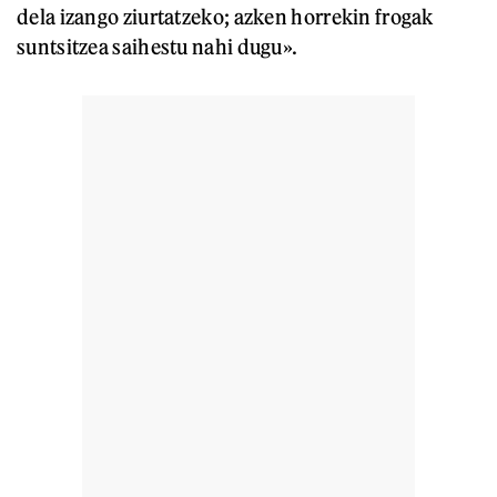
dela izango ziurtatzeko; azken horrekin frogak
suntsitzea saihestu nahi dugu».