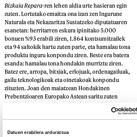
Bizkaia Repara
-ren lehen aldia urte hasieran egin
zuten. Lortutako emaitza ona izan zen Ingurune
Naturala eta Nekazaritza Sustatzeko diputatuaren
esanetan: herritarren eskura ipinitako 5.000
bonuen %93 erabili ziren, 1.864 kontsumitzailek
eta 94 saltokik hartu zuten parte, eta hamalau tona
produktu inguru konpondu ziren. Beste era batera
esanda: hamalau tona hondakin murriztu ziren.
Batez ere, arropa, bitxiak, erlojuak, ordenagailuak,
gailu teknologikoak eta oinetakoak konpondu
zituzten. Joan den maiatzean Hondakinen
Prebentzioaren Europako Astean saritu zuten
Bizkaia Repara
, era horretako beste 12.700
programaren artean.
Datuen erabilera arduratsua