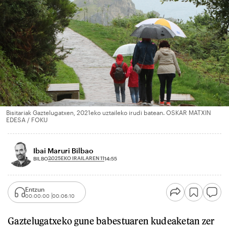
Bisitariak Gaztelugatxen, 2021eko uztaileko irudi batean. OSKAR MATXIN
EDESA / FOKU
Ibai Maruri Bilbao
2025EKO IRAILAREN 11
BILBO
14:55
Entzun
00:00:00
00:06:10
Gaztelugatxeko gune babestuaren kudeaketan zer