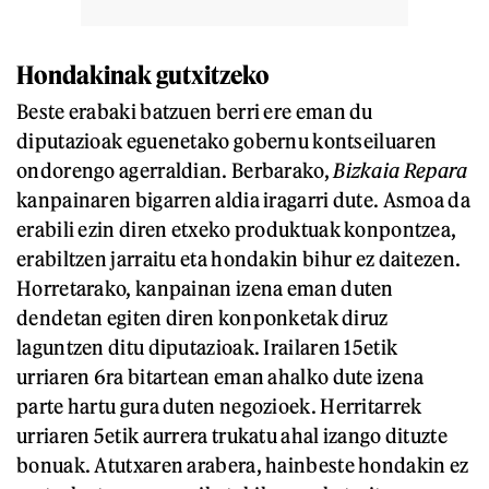
Hondakinak gutxitzeko
Beste erabaki batzuen berri ere eman du
diputazioak eguenetako gobernu kontseiluaren
ondorengo agerraldian. Berbarako,
Bizkaia Repara
kanpainaren bigarren aldia iragarri dute. Asmoa da
erabili ezin diren etxeko produktuak konpontzea,
erabiltzen jarraitu eta hondakin bihur ez daitezen.
Horretarako, kanpainan izena eman duten
dendetan egiten diren konponketak diruz
laguntzen ditu diputazioak. Irailaren 15etik
urriaren 6ra bitartean eman ahalko dute izena
parte hartu gura duten negozioek. Herritarrek
urriaren 5etik aurrera trukatu ahal izango dituzte
bonuak. Atutxaren arabera, hainbeste hondakin ez