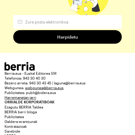
Berria.eus - Euskal Editorea SM
Telefonoa: 943 30 40 30
Bezero arreta: 943 30 43 45 | laguna@berria.eus
Webgunea:
webgunea@berria.eus
Publizitatea:
publi@bidera.eus
Harremanetan jarri
ORRIALDE KORPORATIBOAK
Ezagutu BERRIA Taldea
BERRIA berri bloga
Publizitatea
Galdera-erantzunak
Kontratazioak
Sarebide