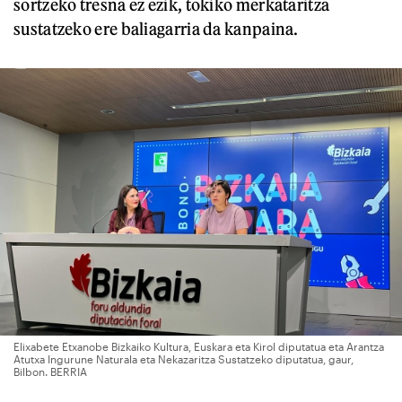
sortzeko tresna ez ezik, tokiko merkataritza
sustatzeko ere baliagarria da kanpaina.
Elixabete Etxanobe Bizkaiko Kultura, Euskara eta Kirol diputatua eta Arantza
Atutxa Ingurune Naturala eta Nekazaritza Sustatzeko diputatua, gaur,
Bilbon. BERRIA