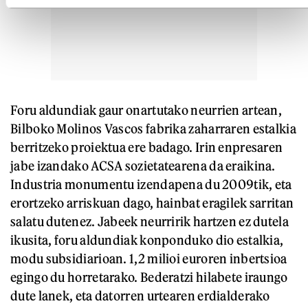
Foru aldundiak gaur onartutako neurrien artean,
Bilboko Molinos Vascos fabrika zaharraren estalkia
berritzeko proiektua ere badago. Irin enpresaren
jabe izandako ACSA sozietatearena da eraikina.
Industria monumentu izendapena du 2009tik, eta
erortzeko arriskuan dago, hainbat eragilek sarritan
salatu dutenez. Jabeek neurririk hartzen ez dutela
ikusita, foru aldundiak konponduko dio estalkia,
modu subsidiarioan. 1,2 milioi euroren inbertsioa
egingo du horretarako. Bederatzi hilabete iraungo
dute lanek, eta datorren urtearen erdialderako