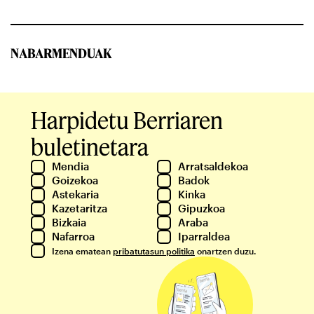
NABARMENDUAK
Harpidetu Berriaren
buletinetara
Mendia
Arratsaldekoa
Goizekoa
Badok
Astekaria
Kinka
Kazetaritza
Gipuzkoa
Bizkaia
Araba
Nafarroa
Iparraldea
Izena ematean
pribatutasun politika
onartzen duzu.