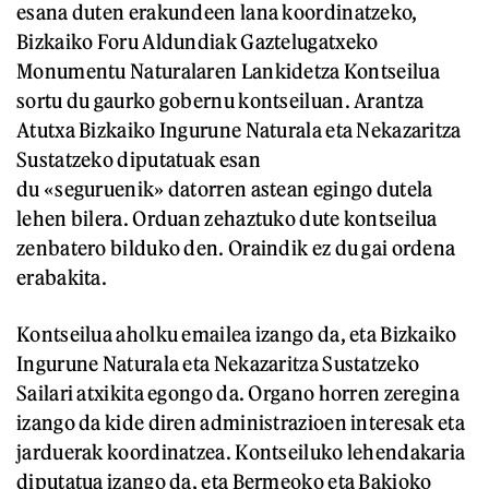
esana duten erakundeen lana koordinatzeko,
Bizkaiko Foru Aldundiak Gaztelugatxeko
Monumentu Naturalaren Lankidetza Kontseilua
sortu du gaurko gobernu kontseiluan. Arantza
Atutxa Bizkaiko Ingurune Naturala eta Nekazaritza
Sustatzeko diputatuak esan
du «seguruenik» datorren astean egingo dutela
lehen bilera. Orduan zehaztuko dute kontseilua
zenbatero bilduko den. Oraindik ez du gai ordena
erabakita.
Kontseilua aholku emailea izango da, eta Bizkaiko
Ingurune Naturala eta Nekazaritza Sustatzeko
Sailari atxikita egongo da. Organo horren zeregina
izango da kide diren administrazioen interesak eta
jarduerak koordinatzea. Kontseiluko lehendakaria
diputatua izango da, eta Bermeoko eta Bakioko