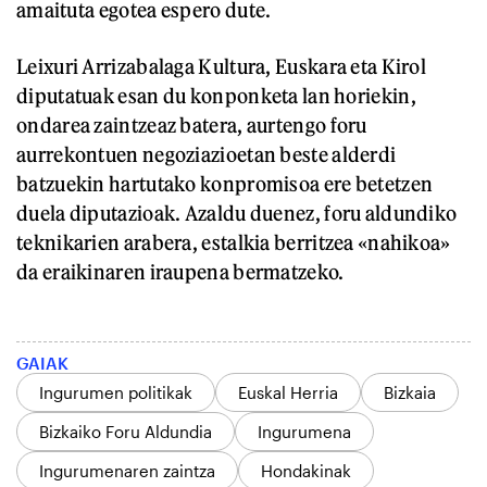
amaituta egotea espero dute.
Leixuri Arrizabalaga Kultura, Euskara eta Kirol
diputatuak esan du konponketa lan horiekin,
ondarea zaintzeaz batera, aurtengo foru
aurrekontuen negoziazioetan beste alderdi
batzuekin hartutako konpromisoa ere betetzen
duela diputazioak. Azaldu duenez, foru aldundiko
teknikarien arabera, estalkia berritzea «nahikoa»
da eraikinaren iraupena bermatzeko.
GAIAK
Ingurumen politikak
Euskal Herria
Bizkaia
Bizkaiko Foru Aldundia
Ingurumena
Ingurumenaren zaintza
Hondakinak