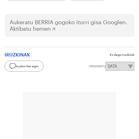
Aukeratu
BERRIA
gogoko iturri gisa Googlen.
Aktibatu hemen
IRUZKINAK
Ez dago iruzkinik
Iruzkin bat egin
ORDENATU