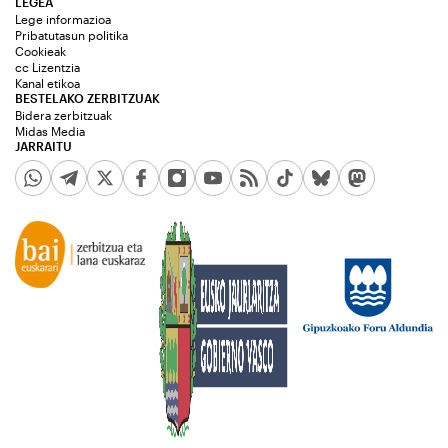
LEGEA
Lege informazioa
Pribatutasun politika
Cookieak
cc Lizentzia
Kanal etikoa
BESTELAKO ZERBITZUAK
Bidera zerbitzuak
Midas Media
JARRAITU