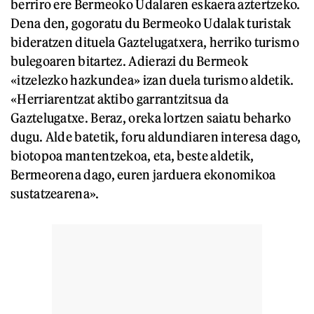
berriro ere Bermeoko Udalaren eskaera aztertzeko.
Dena den, gogoratu du Bermeoko Udalak turistak
bideratzen dituela Gaztelugatxera, herriko turismo
bulegoaren bitartez. Adierazi du Bermeok
«itzelezko hazkundea» izan duela turismo aldetik.
«Herriarentzat aktibo garrantzitsua da
Gaztelugatxe. Beraz, oreka lortzen saiatu beharko
dugu. Alde batetik, foru aldundiaren interesa dago,
biotopoa mantentzekoa, eta, beste aldetik,
Bermeorena dago, euren jarduera ekonomikoa
sustatzearena».