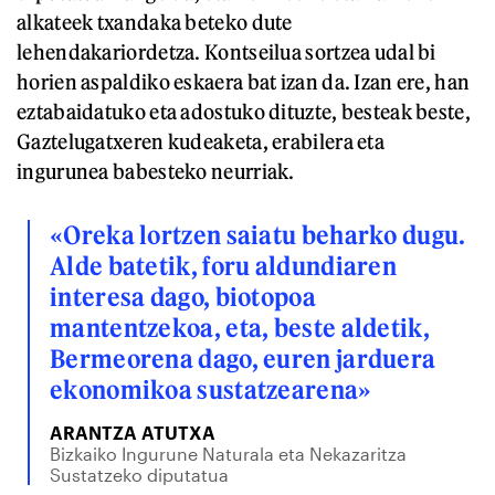
alkateek txandaka beteko dute
lehendakariordetza. Kontseilua sortzea udal bi
horien aspaldiko eskaera bat izan da. Izan ere, han
eztabaidatuko eta adostuko dituzte, besteak beste,
Gaztelugatxeren kudeaketa, erabilera eta
ingurunea babesteko neurriak.
«Oreka lortzen saiatu beharko dugu.
Alde batetik, foru aldundiaren
interesa dago, biotopoa
mantentzekoa, eta, beste aldetik,
Bermeorena dago, euren jarduera
ekonomikoa sustatzearena»
ARANTZA ATUTXA
Bizkaiko Ingurune Naturala eta Nekazaritza
Sustatzeko diputatua