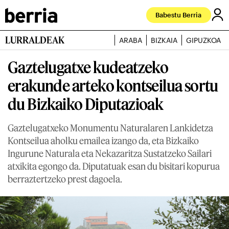
Babestu Berria
LURRALDEAK
ARABA
BIZKAIA
GIPUZKOA
Gaztelugatxe kudeatzeko
erakunde arteko kontseilua sortu
du Bizkaiko Diputazioak
Gaztelugatxeko Monumentu Naturalaren Lankidetza
Kontseilua aholku emailea izango da, eta Bizkaiko
Ingurune Naturala eta Nekazaritza Sustatzeko Sailari
atxikita egongo da. Diputatuak esan du bisitari kopurua
berraztertzeko prest dagoela.