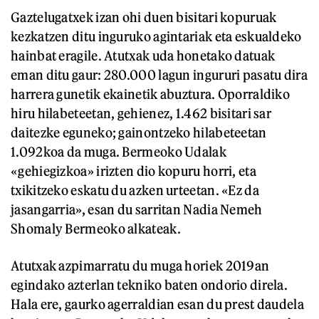
Gaztelugatxek izan ohi duen bisitari kopuruak
kezkatzen ditu inguruko agintariak eta eskualdeko
hainbat eragile. Atutxak uda honetako datuak
eman ditu gaur: 280.000 lagun ingururi pasatu dira
harrera gunetik ekainetik abuztura. Oporraldiko
hiru hilabeteetan, gehienez, 1.462 bisitari sar
daitezke eguneko; gainontzeko hilabeteetan
1.092koa da muga. Bermeoko Udalak
«gehiegizkoa» irizten dio kopuru horri, eta
txikitzeko eskatu du azken urteetan. «Ez da
jasangarria», esan du sarritan Nadia Nemeh
Shomaly Bermeoko alkateak.
Atutxak azpimarratu du muga horiek 2019an
egindako azterlan tekniko baten ondorio direla.
Hala ere, gaurko agerraldian esan du prest daudela