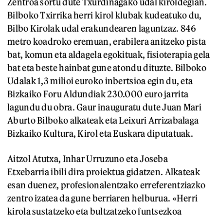
Zentroa sortu dute Txurdinagako udal kiroldegian.
Bilboko Txirrika herri kirol klubak kudeatuko du,
Bilbo Kirolak udal erakundearen laguntzaz. 846
metro koadroko eremuan, erabilera anitzeko pista
bat, komun eta aldagela egokituak, fisioterapia gela
bat eta beste hainbat gune atondu dituzte. Bilboko
Udalak 1,3 milioi euroko inbertsioa egin du, eta
Bizkaiko Foru Aldundiak 230.000 euro jarrita
lagundu du obra. Gaur inauguratu dute Juan Mari
Aburto Bilboko alkateak eta Leixuri Arrizabalaga
Bizkaiko Kultura, Kirol eta Euskara diputatuak.
Aitzol Atutxa, Inhar Urruzuno eta Joseba
Etxebarria ibili dira proiektua gidatzen. Alkateak
esan duenez, profesionalentzako erreferentziazko
zentro izatea da gune berriaren helburua. «Herri
kirola sustatzeko eta bultzatzeko funtsezkoa