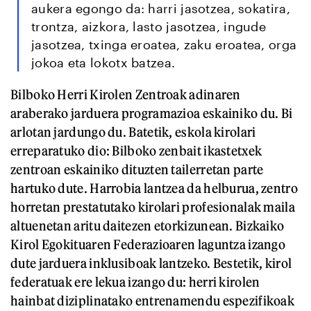
aukera egongo da: harri jasotzea, sokatira,
trontza, aizkora, lasto jasotzea, ingude
jasotzea, txinga eroatea, zaku eroatea, orga
jokoa eta lokotx batzea.
Bilboko Herri Kirolen Zentroak adinaren
araberako jarduera programazioa eskainiko du. Bi
arlotan jardungo du. Batetik, eskola kirolari
erreparatuko dio: Bilboko zenbait ikastetxek
zentroan eskainiko dituzten tailerretan parte
hartuko dute. Harrobia lantzea da helburua, zentro
horretan prestatutako kirolari profesionalak maila
altuenetan aritu daitezen etorkizunean. Bizkaiko
Kirol Egokituaren Federazioaren laguntza izango
dute jarduera inklusiboak lantzeko. Bestetik, kirol
federatuak ere lekua izango du: herri kirolen
hainbat diziplinatako entrenamendu espezifikoak