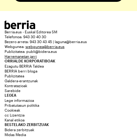
Berria.eus - Euskal Editorea SM
Telefonoa: 943 30 40 30
Bezero arreta: 943 30 43 45 | laguna@berria.eus
Webgunea:
webgunea@berria.eus
Publizitatea:
publi@bidera.eus
Harremanetan jarri
ORRIALDE KORPORATIBOAK
Ezagutu BERRIA Taldea
BERRIA berri bloga
Publizitatea
Galdera-erantzunak
Kontratazioak
Sarebide
LEGEA
Lege informazioa
Pribatutasun politika
Cookieak
cc Lizentzia
Kanal etikoa
BESTELAKO ZERBITZUAK
Bidera zerbitzuak
Midas Media