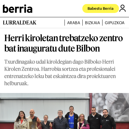
Babestu Berria
LURRALDEAK
ARABA
BIZKAIA
GIPUZKOA
Herri kiroletan trebatzeko zentro
bat inauguratu dute Bilbon
Txurdinagako udal kiroldegian dago Bilboko Herri
Kirolen Zentroa. Harrobia sortzea eta profesionalei
entrenatzeko leku bat eskaintzea dira proiektuaren
helburuak.