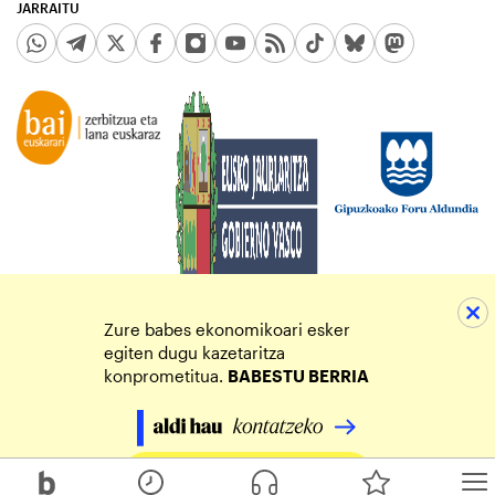
JARRAITU
Zure babes ekonomikoari esker
egiten dugu kazetaritza
konprometitua.
BABESTU BERRIA
Egin zure ekarpena