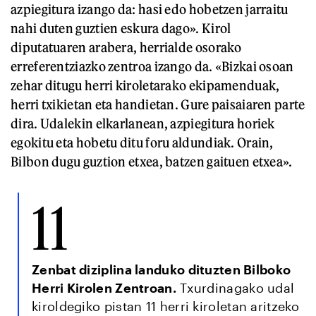
azpiegitura izango da: hasi edo hobetzen jarraitu
nahi duten guztien eskura dago». Kirol
diputatuaren arabera, herrialde osorako
erreferentziazko zentroa izango da. «Bizkai osoan
zehar ditugu herri kiroletarako ekipamenduak,
herri txikietan eta handietan. Gure paisaiaren parte
dira. Udalekin elkarlanean, azpiegitura horiek
egokitu eta hobetu ditu foru aldundiak. Orain,
Bilbon dugu guztion etxea, batzen gaituen etxea».
11
Zenbat diziplina landuko dituzten Bilboko
Herri Kirolen Zentroan.
Txurdinagako udal
kiroldegiko pistan 11 herri kiroletan aritzeko