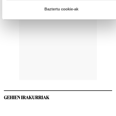
hau onartuz gero, teknologia hori erabiltzeko baimen
esplizitua ematen diguzu.
Gehiago irakurri
Baztertu cookie-ak
GEHIEN IRAKURRIAK