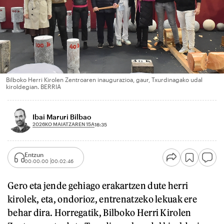
Bilboko Herri Kirolen Zentroaren inaugurazioa, gaur, Txurdinagako udal
kiroldegian. BERRIA
Ibai Maruri Bilbao
2026KO MAIATZAREN 15A
18:35
Entzun
00:00:00
00:02:46
Gero eta jende gehiago erakartzen dute herri
kirolek, eta, ondorioz, entrenatzeko lekuak ere
behar dira. Horregatik, Bilboko Herri Kirolen