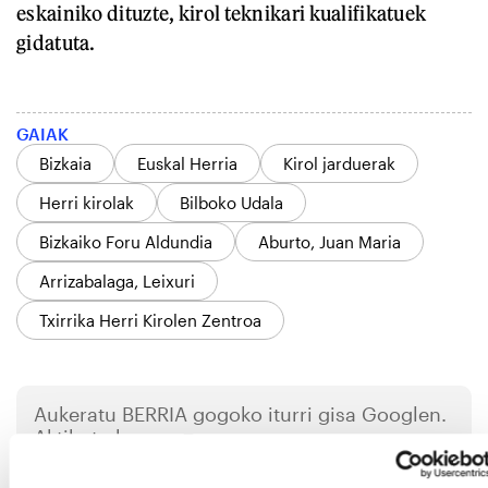
eskainiko dituzte, kirol teknikari kualifikatuek
gidatuta.
GAIAK
Bizkaia
Euskal Herria
Kirol jarduerak
Herri kirolak
Bilboko Udala
Bizkaiko Foru Aldundia
Aburto, Juan Maria
Arrizabalaga, Leixuri
Txirrika Herri Kirolen Zentroa
Aukeratu
BERRIA
gogoko iturri gisa Googlen.
Aktibatu hemen