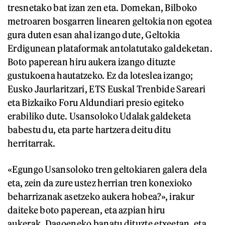
tresnetako bat izan zen eta. Domekan, Bilboko
metroaren bosgarren linearen geltokia non egotea
gura duten esan ahal izango dute, Geltokia
Erdigunean plataformak antolatutako galdeketan.
Boto paperean hiru aukera izango dituzte
gustukoena hautatzeko. Ez da loteslea izango;
Eusko Jaurlaritzari, ETS Euskal Trenbide Sareari
eta Bizkaiko Foru Aldundiari presio egiteko
erabiliko dute. Usansoloko Udalak galdeketa
babestu du, eta parte hartzera deitu ditu
herritarrak.
«Egungo Usansoloko tren geltokiaren galera dela
eta, zein da zure ustez herrian tren konexioko
beharrizanak asetzeko aukera hobea?», irakur
daiteke boto paperean, eta azpian hiru
aukerak. Dagoeneko banatu dituzte etxeetan, eta