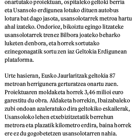
onartutako proiektuan, ospitaleko geltoki berria
eta Usansolo erdigunea lotuko dituen autobus
lotura bat dago jasota, usansolotarrek metroa hartu
ahal izateko. Ondorioz, bikoiztu egingo litzateke
usansolotarrek trenez Bilbora joateko beharko
luketen denbora, eta horrek sortutako
ezinegonagatik sortu zen iaz Geltokia Erdigunean
plataforma.
Urte hasieran, Eusko Jaurlaritzak geltokia 87
metroan herrigunera gerturatzea onartu zuen.
Proiektuaren moldaketa horrek 3,46 milioi euro
garestitu du obra. Aldaketa horrekin, Ibaizabaleko
zubi ondoan azaleratuko dira geltokiko eskailerak,
Usansoloko lehen etxebizitzetatik berrehun
metrora eta plazatik kilometro erdira, baina horrek
ere ez du gogobetetzen usansolotarren nahia.