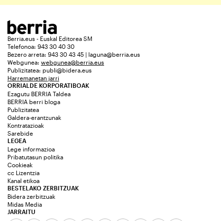
Berria.eus - Euskal Editorea SM
Telefonoa: 943 30 40 30
Bezero arreta: 943 30 43 45 | laguna@berria.eus
Webgunea:
webgunea@berria.eus
Publizitatea:
publi@bidera.eus
Harremanetan jarri
ORRIALDE KORPORATIBOAK
Ezagutu BERRIA Taldea
BERRIA berri bloga
Publizitatea
Galdera-erantzunak
Kontratazioak
Sarebide
LEGEA
Lege informazioa
Pribatutasun politika
Cookieak
cc Lizentzia
Kanal etikoa
BESTELAKO ZERBITZUAK
Bidera zerbitzuak
Midas Media
JARRAITU