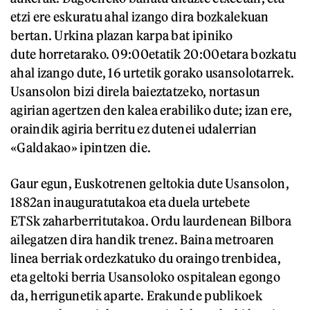
etzi ere eskuratu ahal izango dira bozkalekuan
bertan. Urkina plazan karpa bat ipiniko
dute horretarako. 09:00etatik 20:00etara bozkatu
ahal izango dute, 16 urtetik gorako usansolotarrek.
Usansolon bizi direla baieztatzeko, nortasun
agirian agertzen den kalea erabiliko dute; izan ere,
oraindik agiria berritu ez dutenei udalerrian
«Galdakao» ipintzen die.
Gaur egun, Euskotrenen geltokia dute Usansolon,
1882an inauguratutakoa eta duela urtebete
ETSk zaharberritutakoa. Ordu laurdenean Bilbora
ailegatzen dira handik trenez. Baina metroaren
linea berriak ordezkatuko du oraingo trenbidea,
eta geltoki berria Usansoloko ospitalean egongo
da, herrigunetik aparte. Erakunde publikoek