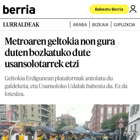
Babestu Berria
LURRALDEAK
ARABA
BIZKAIA
GIPUZKOA
Metroaren geltokia non gura
duten bozkatuko dute
usansolotarrek etzi
Geltokia Erdigunean plataformak antolatu du
galdeketa, eta Usansoloko Udalak babestu du. Ez da
loteslea.