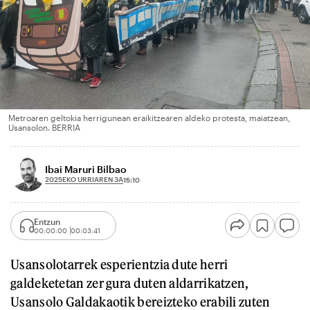
Metroaren geltokia herrigunean eraikitzearen aldeko protesta, maiatzean,
Usansolon. BERRIA
Ibai Maruri Bilbao
2025EKO URRIAREN 3A
15:10
Entzun
00:00:00
00:03:41
Usansolotarrek esperientzia dute herri
galdeketetan zer gura duten aldarrikatzen,
Usansolo Galdakaotik bereizteko erabili zuten