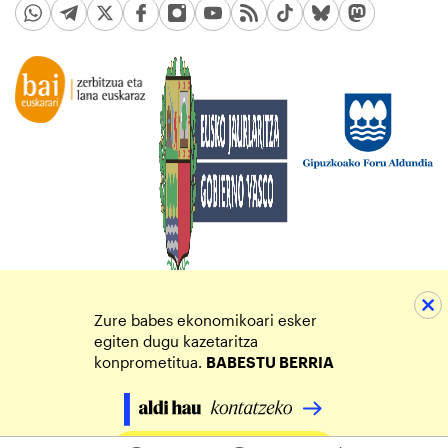
Zure babes ekonomikoari esker
egiten dugu kazetaritza
konprometitua.
BABESTU BERRIA