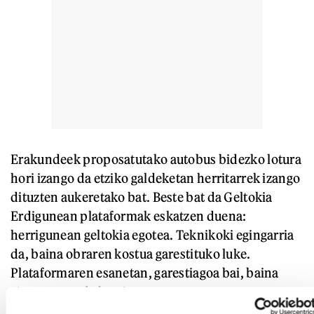
Erakundeek proposatutako autobus bidezko lotura
hori izango da etziko galdeketan herritarrek izango
dituzten aukeretako bat. Beste bat da Geltokia
Erdigunean plataformak eskatzen duena:
herrigunean geltokia egotea. Teknikoki egingarria
da, baina obraren kostua garestituko luke.
Plataformaren esanetan, garestiagoa bai, baina
«justuagoa» da herritarrentzat.
Hirugarrena erdibidekoa da: herrigunea eta