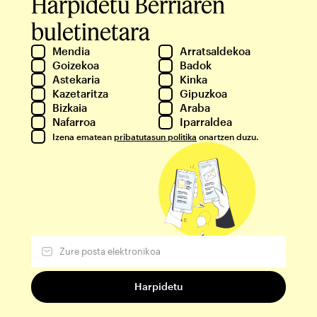
Harpidetu Berriaren
buletinetara
Mendia
Arratsaldekoa
Goizekoa
Badok
Astekaria
Kinka
Kazetaritza
Gipuzkoa
Bizkaia
Araba
Nafarroa
Iparraldea
Izena ematean
pribatutasun politika
onartzen duzu.