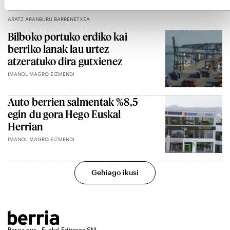
Gasteizko Udalak
ARATZ ARANBURU BARRENETXEA
Bilboko portuko erdiko kai
berriko lanak lau urtez
atzeratuko dira gutxienez
IMANOL MAGRO EIZMENDI
Auto berrien salmentak %8,5
egin du gora Hego Euskal
Herrian
IMANOL MAGRO EIZMENDI
Gehiago ikusi
Berria.eus - Euskal Editorea SM