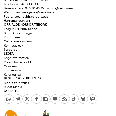
Telefonoa: 943 30 40 30
Bezero arreta: 943 30 43 45 | laguna@berria.eus
Webgunea:
webgunea@berria.eus
Publizitatea:
publi@bidera.eus
Harremanetan jarri
ORRIALDE KORPORATIBOAK
Ezagutu BERRIA Taldea
BERRIA berri bloga
Publizitatea
Galdera-erantzunak
Kontratazioak
Sarebide
LEGEA
Lege informazioa
Pribatutasun politika
Cookieak
cc Lizentzia
Kanal etikoa
BESTELAKO ZERBITZUAK
Bidera zerbitzuak
Midas Media
JARRAITU