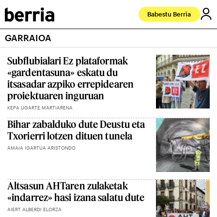
Babestu Berria
GARRAIOA
Subflubialari Ez plataformak
«gardentasuna» eskatu du
itsasadar azpiko errepidearen
proiektuaren inguruan
KEPA UGARTE MARTIARENA
Bihar zabalduko dute Deustu eta
Txorierri lotzen dituen tunela
AMAIA IGARTUA ARISTONDO
Altsasun AHTaren zulaketak
«indarrez» hasi izana salatu dute
AIERT ALBERDI ELORZA