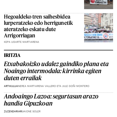
Hegoaldeko tren saihesbidea
lurperatzeko edo herrigunetik
ateratzeko eskatu dute
Arrigorriagan
KEPA UGARTE MARTIARENA
IRITZIA
Etxabakoizko udalez gaindiko plana eta
Noaingo intermodala: kirrinka egiten
duten errailak
ARTIKULUA
NEREA MARTIARENA VALLERO ETA JULE GOÑI MONTERO
Andoaingo Lazoa: segurtasun arazo
handia Gipuzkoan
ZUZENDARIARI
JAIONE SOLER