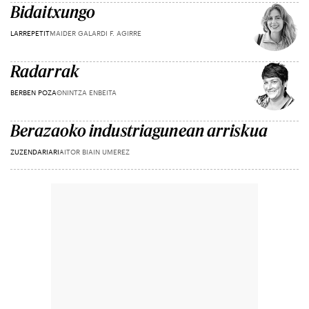
Bidaitxungo
LARREPETIT
MAIDER GALARDI F. AGIRRE
Radarrak
BERBEN POZA
ONINTZA ENBEITA
Berazaoko industriagunean arriskua
ZUZENDARIARI
AITOR BIAIN UMEREZ